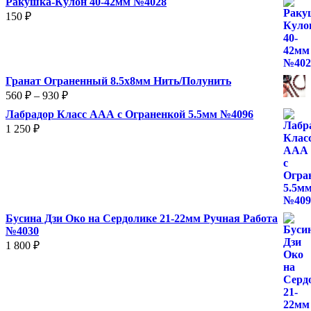
Ракушка-Кулон 40-42мм №4028
150
₽
Гранат Ограненный 8.5х8мм Нить/Полунить
Диапазон
560
₽
–
930
₽
цен:
Лабрадор Класс ААА с Ограненкой 5.5мм №4096
560 ₽
1 250
₽
–
930 ₽
Бусина Дзи Око на Сердолике 21-22мм Ручная Работа
№4030
1 800
₽