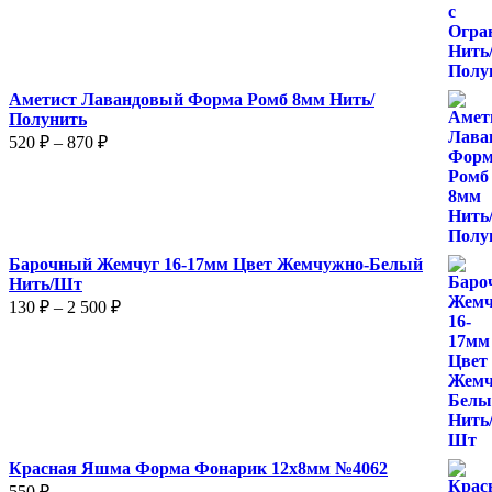
1
050 ₽
Аметист Лавандовый Форма Ромб 8мм Нить/
Полунить
Диапазон
520
₽
–
870
₽
цен:
520 ₽
–
870 ₽
Барочный Жемчуг 16-17мм Цвет Жемчужно-Белый
Нить/Шт
Диапазон
130
₽
–
2 500
₽
цен:
130 ₽
–
2
500 ₽
Красная Яшма Форма Фонарик 12x8мм №4062
550
₽