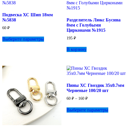
Подвеска ХС Шип 18мм
№5838
Разделитель Люкс Бусина
8мм с Голубыми
60
₽
Цирконами №1915
Этот
195
₽
Выберите параметры
товар
имеет
В корзину
несколько
вариаций.
Опции
можно
выбрать
на
странице
Пины ХС Гвоздик 35х0.7мм
товара.
Черненые 100/20 шт
Диапазон
60
₽
–
160
₽
цен:
Этот
60 ₽
Выберите параметры
товар
–
имеет
160 ₽
несколько
вариаций.