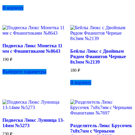
имеет
В корзину
несколько
вариаций.
Опции
можно
выбрать
на
странице
Подвеска Люкс Монетка 11
товара.
мм с Фианитиками №8643
Бейлы Люкс с Двойным
Рядом Фианитов Черные
190
₽
8х3мм №2139
Этот
180
₽
Выберите параметры
товар
имеет
В корзину
несколько
вариаций.
Опции
можно
выбрать
на
странице
Подвеска Люкс Лунница 13-
товара.
14мм №5273
Разделитель Люкс Брусочек
7х8х7мм с Черными
230
₽