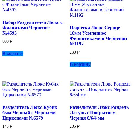
Опции
можно
выбрать
на
Набор Разделителей Люкс с
странице
Фианитами Чернение
Подвеска Люкс Сердце
товара.
№4593
18мм Усыпанное
Фианитиками в Чернении
800
₽
№1192
230
₽
В корзину
В корзину
Разделитель Люкс Кубик
Разделители Люкс Рондель
6мм Черный с Черными
Латунь с Покрытием
Цирконами №6579
Черная 8/6/4 мм
145
₽
205
₽
Этот