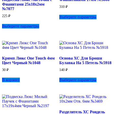
Фианитами 25х18х2мм
310
₽
№7077
Этот
225
₽
Выберите параметры
товар
Этот
имеет
Выберите параметры
товар
несколько
имеет
вариаций.
несколько
Опции
вариаций.
можно
Опции
выбрать
можно
на
выбрать
странице
Кримп Люкс One Touch 4мм
Основа ХС Для Броши
на
товара.
Цвет Черный №1048
Булавка На 5 Петель №5918
странице
товара.
30
₽
140
₽
Этот
В корзину
Выберите параметры
товар
имеет
несколько
вариаций.
Опции
можно
выбрать
Разделитель ХС Рондель
на