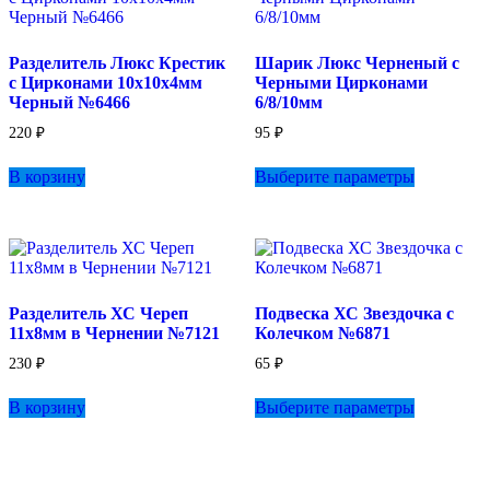
на
странице
товара.
Разделитель Люкс Крестик
Шарик Люкс Черненый с
с Цирконами 10х10х4мм
Черными Цирконами
Черный №6466
6/8/10мм
220
₽
95
₽
Этот
В корзину
Выберите параметры
товар
имеет
несколько
вариаций.
Опции
можно
выбрать
Разделитель ХС Череп
Подвеска ХС Звездочка с
на
11х8мм в Чернении №7121
Колечком №6871
странице
товара.
230
₽
65
₽
Этот
В корзину
Выберите параметры
товар
имеет
несколько
вариаций.
Опции