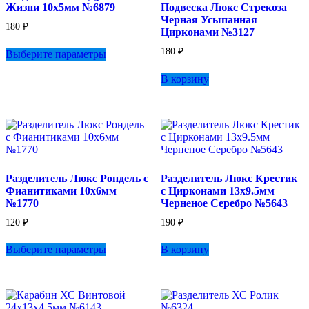
Жизни 10х5мм №6879
Подвеска Люкс Стрекоза
странице
Черная Усыпанная
товара.
180
₽
Цирконами №3127
Этот
180
₽
Выберите параметры
товар
имеет
В корзину
несколько
вариаций.
Опции
можно
выбрать
на
странице
товара.
Разделитель Люкс Рондель с
Разделитель Люкс Крестик
Фианитиками 10х6мм
с Цирконами 13х9.5мм
№1770
Черненое Серебро №5643
120
₽
190
₽
Этот
Выберите параметры
В корзину
товар
имеет
несколько
вариаций.
Опции