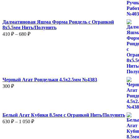
Далматиновая Яшма Форма Рондель с Огранкой
8х5.5мм Нить/Полунить
Диапазон
410
₽
–
680
₽
цен:
410 ₽
–
680 ₽
Черный Агат Рондельки 4.5х2.5мм №4383
300
₽
Белый Агат Кубики 8.5мм с Огранкой Нить/Полунить
Диапазон
630
₽
–
1 050
₽
цен:
630 ₽
–