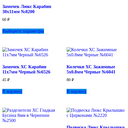
Опции
Замочек Люкс Карабин
можно
30х11мм №8200
выбрать
на
60
₽
странице
Этот
товара.
Выберите параметры
товар
имеет
несколько
вариаций.
Опции
можно
выбрать
Замочек ХС Карабин
Колечки ХС Зажимные
на
11х7мм Черный №6526
5х0.8мм Черные №6041
странице
товара.
45
₽
80
₽
В корзину
В корзину
Подвеска Люкс Крылышко