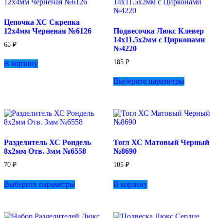
Цепочка ХС Скрепка
12х4мм Черненая №6126
Подвесочка Люкс Клевер
14х11.5х2мм с Цирконами
65
₽
№4220
185
₽
В корзину
Этот
Выберите параметры
товар
имеет
несколько
вариаций.
Опции
можно
выбрать
Разделитель ХС Рондель
Тогл ХС Матовый Черный
на
8х2мм Отв. 3мм №6558
№8690
странице
товара.
70
₽
105
₽
Этот
Выберите параметры
В корзину
товар
имеет
несколько
вариаций.