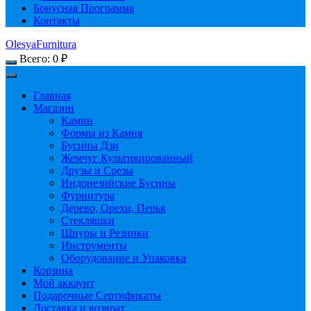
Бонусная Программа
Контакты
OlesyaFurnitura
Всего:
0
₽
Главная
Магазин
Камни
Формы из Камня
Бусины Дзи
Жемчуг Культивированный
Друзы и Срезы
Индонезийские Бусины
Фурнитура
Дерево, Орехи, Перья
Стекляшки
Шнуры и Резинки
Инструменты
Оборудование и Упаковка
Корзина
Мой аккаунт
Подарочные Сертификаты
Доставка и возврат