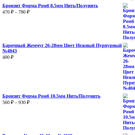
Бронзит Форма Ромб 8.5мм Нить/Полунить
480 ₽
Диапазон
470
₽
–
780
₽
цен:
470 ₽
–
780 ₽
Барочный Жемчуг 26-28мм Цвет Нежный Пурпурный
№4043
400
₽
Бронзит Форма Ромб 10.5мм Нить/Полунить
Диапазон
560
₽
–
930
₽
цен:
560 ₽
–
930 ₽