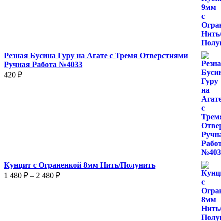
960 ₽
–
1
600 ₽
Резная Бусина Гуру на Агате с Тремя Отверстиями
Ручная Работа №4033
420
₽
Кунцит с Ограненкой 8мм Нить/Полунить
Диапазон
1 480
₽
–
2 480
₽
цен:
1
480 ₽
–
2