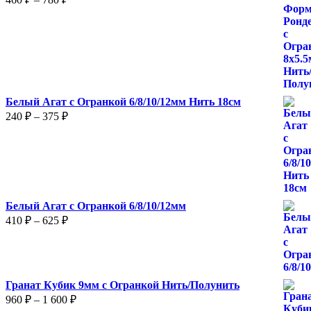
цен:
460 ₽
–
780 ₽
Белый Агат с Огранкой 6/8/10/12мм Нить 18см
Диапазон
240
₽
–
375
₽
цен:
240 ₽
–
375 ₽
Белый Агат с Огранкой 6/8/10/12мм
Диапазон
410
₽
–
625
₽
цен:
410 ₽
–
625 ₽
Гранат Кубик 9мм с Огранкой Нить/Полунить
Диапазон
960
₽
–
1 600
₽
цен: