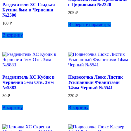
Разделители ХС Гладкая
с Цирконами №2220
Бусина 8мм в Чернении
205
₽
№2500
Этот
160
₽
Выберите параметры
товар
имеет
В корзину
несколько
вариаций.
Опции
можно
выбрать
на
странице
товара.
Разделитель ХС Кубик в
Подвесочка Люкс Листик
Чернении 5мм Отв. 3мм
Усыпанный Фианитами
№5883
14мм Черный №5541
30
₽
220
₽
В корзину
В корзину