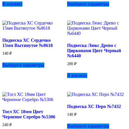
В корзину
Выберите параметры
товар
имеет
несколько
вариаций.
Опции
можно
выбрать
Подвеска ХС Сердечко
на
15мм Вытянутое №8618
Подвеска Люкс Древо с
странице
Цирконами Цвет Черный
товара.
140
₽
№6440
Этот
280
₽
Выберите параметры
товар
имеет
В корзину
несколько
вариаций.
Опции
можно
выбрать
на
Подвеска ХС Перо №7432
странице
Тогл ХС 18мм Цвет
товара.
140
₽
Черненое Серебро №5306
Этот
240
₽
Выберите параметры
товар