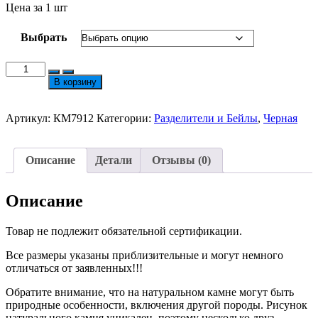
Цена за 1 шт
Выбрать
Количество
товара
В корзину
Разделитель
ХС
Корона
Артикул:
КМ7912
Категории:
Разделители и Бейлы
,
Черная
с
Цирконами
№7912
Описание
Детали
Отзывы (0)
Описание
Товар не подлежит обязательной сертификации.
Все размеры указаны приблизительные и могут немного
отличаться от заявленных!!!
Обратите внимание, что на натуральном камне могут быть
природные особенности, включения другой породы. Рисунок
натурального камня уникален, поэтому несколько друз,