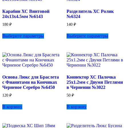
можно
выбрать
Карабин ХС Винтовой
Разделитель ХС Ролик
на
24х13х4.5мм №6143
№6324
странице
товара.
180
₽
140
₽
Этот
Этот
Выберите параметры
Выберите параметры
товар
товар
имеет
имеет
несколько
несколько
вариаций.
вариаций.
Опции
Опции
можно
можно
выбрать
выбрать
на
на
Основа Люкс для Браслета
Коннектор ХС Палочка
странице
странице
с Фианитами на Кончиках
25х1.2мм с Двумя Петлями
товара.
товара.
Черненое Серебро №6450
в Чернении №3022
120
₽
50
₽
В корзину
В корзину