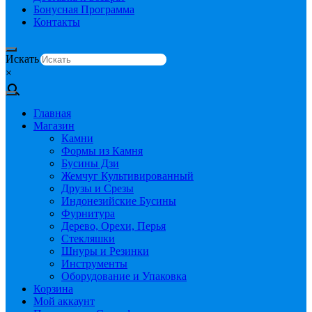
Бонусная Программа
Контакты
Искать
×
Главная
Магазин
Камни
Формы из Камня
Бусины Дзи
Жемчуг Культивированный
Друзы и Срезы
Индонезийские Бусины
Фурнитура
Дерево, Орехи, Перья
Стекляшки
Шнуры и Резинки
Инструменты
Оборудование и Упаковка
Корзина
Мой аккаунт