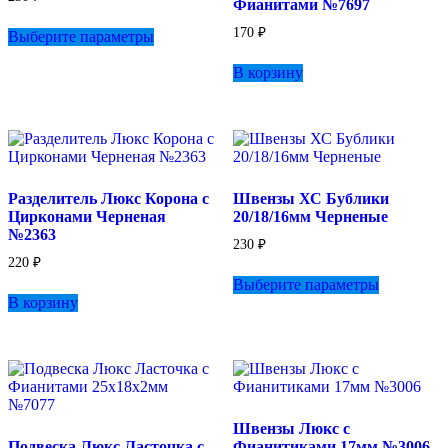
Фианитами №7697
Этот
170
₽
Выберите параметры
товар
имеет
В корзину
несколько
вариаций.
Опции
можно
выбрать
на
странице
Разделитель Люкс Корона с
Швензы ХС Бублики
товара.
Цирконами Черненая
20/18/16мм Черненые
№2363
230
₽
220
₽
Этот
Выберите параметры
товар
В корзину
имеет
несколько
вариаций.
Опции
можно
выбрать
на
Швензы Люкс с
странице
Подвеска Люкс Ласточка с
Фианитиками 17мм №3006
товара.