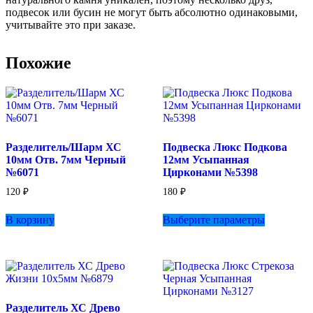
подвесок или бусин не могут быть абсолютно одинаковыми,
учитывайте это при заказе.
Похожие
Разделитель/Шарм ХС
Подвеска Люкс Подкова
10мм Отв. 7мм Черный
12мм Усыпанная
№6071
Цирконами №5398
120
₽
180
₽
Этот
В корзину
Выберите параметры
товар
имеет
несколько
вариаций.
Опции
можно
выбрать
Разделитель ХС Древо
на