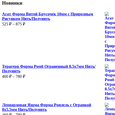
Новинки
можно
выбрать
на
Агат Форма Витой Брусочек 10мм с Природным
странице
Рисунком Нить/Полунить
товара.
Диапазон
525
₽
–
875
₽
цен:
525 ₽
–
875 ₽
Терагерц Форма Ромб Ограненный 8.5х7мм Нить/
Полунить
Диапазон
460
₽
–
780
₽
цен:
460 ₽
–
780 ₽
Леопардовая Яшма Форма Рондель с Огранкой
8х5.5мм Нить/Полунить
Диапазон
460
₽
–
780
₽