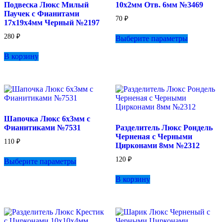
Подвеска Люкс Милый
10х2мм Отв. 6мм №3469
странице
Паучек с Фианитами
товара.
70
₽
17х19х4мм Черный №2197
Этот
280
₽
Выберите параметры
товар
имеет
В корзину
несколько
вариаций.
Опции
можно
выбрать
на
странице
Шапочка Люкс 6х3мм с
товара.
Фианитиками №7531
Разделитель Люкс Рондель
Черненая с Черными
110
₽
Цирконами 8мм №2312
Этот
120
₽
Выберите параметры
товар
имеет
В корзину
несколько
вариаций.
Опции
можно
выбрать