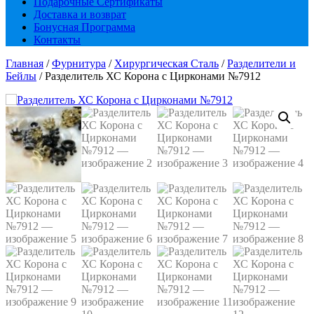
Подарочные Сертификаты
Доставка и возврат
Бонусная Программа
Контакты
Главная
/
Фурнитура
/
Хирургическая Сталь
/
Разделители и
Бейлы
/ Разделитель ХС Корона с Цирконами №7912