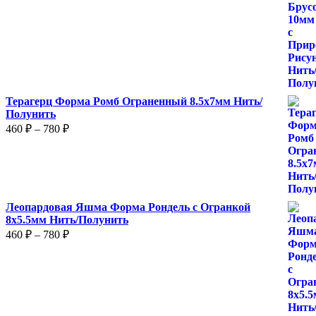
525 ₽
–
875 ₽
Терагерц Форма Ромб Ограненный 8.5х7мм Нить/
Полунить
Диапазон
460
₽
–
780
₽
цен:
460 ₽
–
780 ₽
Леопардовая Яшма Форма Рондель с Огранкой
8х5.5мм Нить/Полунить
Диапазон
460
₽
–
780
₽
цен:
460 ₽
–
780 ₽