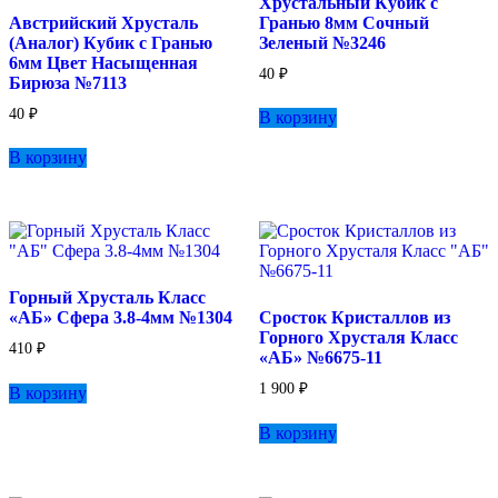
Хрустальный Кубик с
Австрийский Хрусталь
Гранью 8мм Сочный
(Аналог) Кубик с Гранью
Зеленый №3246
6мм Цвет Насыщенная
40
₽
Бирюза №7113
40
₽
В корзину
В корзину
Горный Хрусталь Класс
«АБ» Сфера 3.8-4мм №1304
Сросток Кристаллов из
Горного Хрусталя Класс
410
₽
«АБ» №6675-11
1 900
₽
В корзину
В корзину