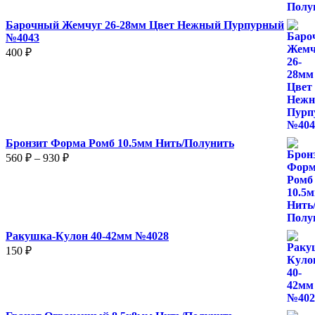
Барочный Жемчуг 26-28мм Цвет Нежный Пурпурный
№4043
400
₽
Бронзит Форма Ромб 10.5мм Нить/Полунить
Диапазон
560
₽
–
930
₽
цен:
560 ₽
–
930 ₽
Ракушка-Кулон 40-42мм №4028
150
₽