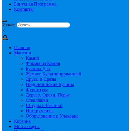
Бонусная Программа
Контакты
Искать
×
Главная
Магазин
Камни
Формы из Камня
Бусины Дзи
Жемчуг Культивированный
Друзы и Срезы
Индонезийские Бусины
Фурнитура
Дерево, Орехи, Перья
Стекляшки
Шнуры и Резинки
Инструменты
Оборудование и Упаковка
Корзина
Мой аккаунт