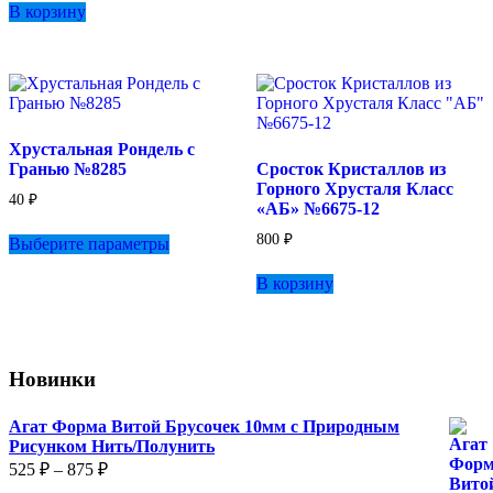
В корзину
Хрустальная Рондель с
Гранью №8285
Сросток Кристаллов из
Горного Хрусталя Класс
40
₽
«АБ» №6675-12
Этот
800
₽
Выберите параметры
товар
имеет
В корзину
несколько
вариаций.
Опции
можно
выбрать
Новинки
на
странице
товара.
Агат Форма Витой Брусочек 10мм с Природным
Рисунком Нить/Полунить
Диапазон
525
₽
–
875
₽
цен: