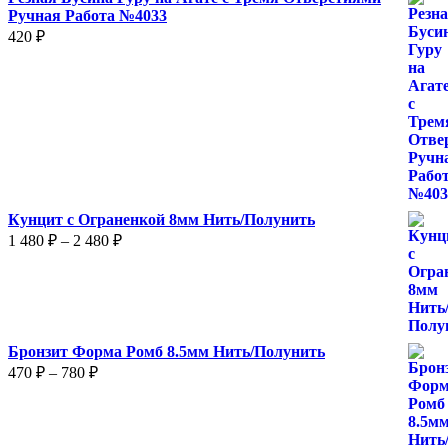
Ручная Работа №4033
420
₽
Кунцит с Ограненкой 8мм Нить/Полунить
Диапазон
1 480
₽
–
2 480
₽
цен:
1
480 ₽
–
2
Бронзит Форма Ромб 8.5мм Нить/Полунить
480 ₽
Диапазон
470
₽
–
780
₽
цен:
470 ₽
–
780 ₽