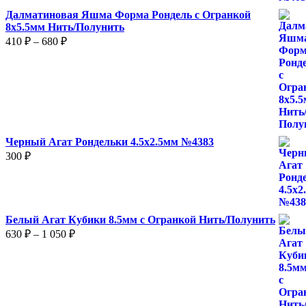
Далматиновая Яшма Форма Рондель с Огранкой
8х5.5мм Нить/Полунить
Диапазон
410
₽
–
680
₽
цен:
410 ₽
–
680 ₽
Черный Агат Рондельки 4.5х2.5мм №4383
300
₽
Белый Агат Кубики 8.5мм с Огранкой Нить/Полунить
Диапазон
630
₽
–
1 050
₽
цен:
630 ₽
–
1
050 ₽