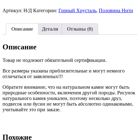
Хрусталь
Крошка
Артикул:
Н/Д
Категории:
Горный Хрусталь
,
Половина Нити
Мелкая
Рубка
Нить
Описание
Детали
Отзывы (0)
35/18см
Описание
Товар не подлежит обязательной сертификации.
Все размеры указаны приблизительные и могут немного
отличаться от заявленных!!!
Обратите внимание, что на натуральном камне могут быть
природные особенности, включения другой породы. Рисунок
натурального камня уникален, поэтому несколько друз,
подвесок или бусин не могут быть абсолютно одинаковыми,
учитывайте это при заказе.
Похожие