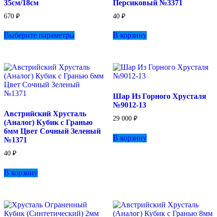
35см/18см
Персиковый №3371
670
₽
40
₽
Этот
Выберите параметры
В корзину
товар
имеет
несколько
вариаций.
Опции
можно
выбрать
Шар Из Горного Хрусталя
на
№9012-13
странице
Австрийский Хрусталь
товара.
29 000
₽
(Аналог) Кубик с Гранью
6мм Цвет Сочный Зеленый
В корзину
№1371
40
₽
В корзину