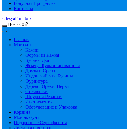
Бонусная Программа
Контакты
OlesyaFurnitura
Всего:
0
₽
Главная
Магазин
Камни
Формы из Камня
Бусины Дзи
Жемчуг Культивированный
Друзы и Срезы
Индонезийские Бусины
Фурнитура
Дерево, Орехи, Перья
Стекляшки
Шнуры и Резинки
Инструменты
Оборудование и Упаковка
Корзина
Мой аккаунт
Подарочные Сертификаты
Доставка и возврат