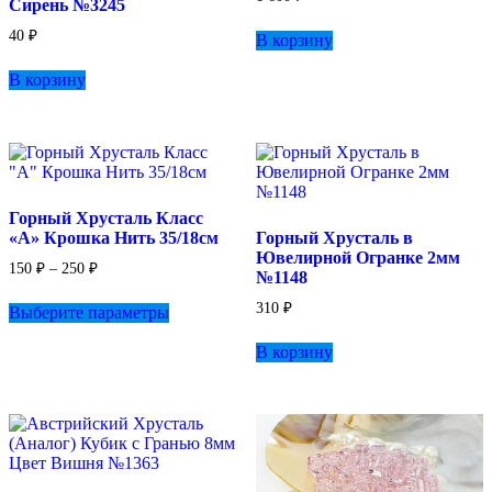
Сирень №3245
40
₽
В корзину
В корзину
Горный Хрусталь Класс
«А» Крошка Нить 35/18см
Горный Хрусталь в
Ювелирной Огранке 2мм
Диапазон
150
₽
–
250
₽
№1148
цен:
Этот
150 ₽
310
₽
Выберите параметры
товар
–
имеет
250 ₽
В корзину
несколько
вариаций.
Опции
можно
выбрать
на
странице
товара.