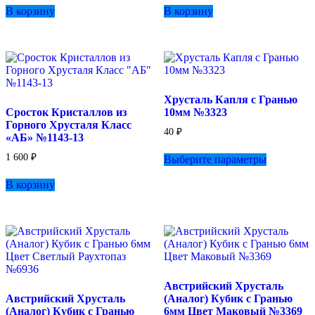
В корзину
В корзину
Хрусталь Капля с Гранью
Сросток Кристаллов из
10мм №3323
Горного Хрусталя Класс
40
₽
«АБ» №1143-13
Этот
1 600
₽
Выберите параметры
товар
имеет
В корзину
несколько
вариаций.
Опции
можно
выбрать
на
странице
товара.
Австрийский Хрусталь
Австрийский Хрусталь
(Аналог) Кубик с Гранью
(Аналог) Кубик с Гранью
6мм Цвет Маковый №3369