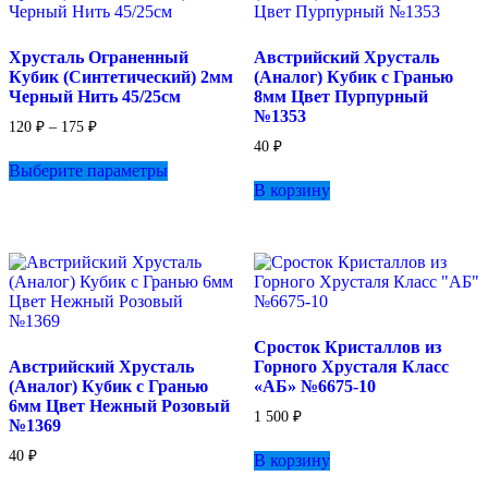
Хрусталь Ограненный
Австрийский Хрусталь
Кубик (Синтетический) 2мм
(Аналог) Кубик с Гранью
Черный Нить 45/25см
8мм Цвет Пурпурный
№1353
Диапазон
120
₽
–
175
₽
цен:
40
₽
Этот
120 ₽
Выберите параметры
товар
–
В корзину
имеет
175 ₽
несколько
вариаций.
Опции
можно
выбрать
на
странице
Сросток Кристаллов из
товара.
Австрийский Хрусталь
Горного Хрусталя Класс
(Аналог) Кубик с Гранью
«АБ» №6675-10
6мм Цвет Нежный Розовый
1 500
₽
№1369
40
₽
В корзину