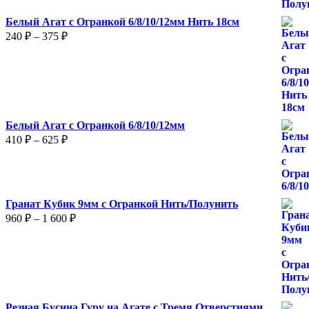
Белый Агат с Огранкой 6/8/10/12мм Нить 18см
Диапазон
240
₽
–
375
₽
цен:
240 ₽
–
375 ₽
Белый Агат с Огранкой 6/8/10/12мм
Диапазон
410
₽
–
625
₽
цен:
410 ₽
–
625 ₽
Гранат Кубик 9мм с Огранкой Нить/Полунить
Диапазон
960
₽
–
1 600
₽
цен:
960 ₽
–
1
600 ₽
Резная Бусина Гуру на Агате с Тремя Отверстиями