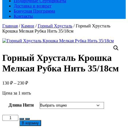
Подарочные Сертификаты
Доставка и возврат
Бонусная Программа
Контакты
Главная
/
Камни
/
Горный Хрусталь
/ Горный Хрусталь
Крошка Мелкая Рубка Нить 35/18см
Горный Хрусталь Крошка
Мелкая Рубка Нить 35/18см
Диапазон
130
₽
–
230
₽
цен:
Цена за 1 нить
130 ₽
–
230 ₽
Длина Нити
Количество
товара
В корзину
Горный