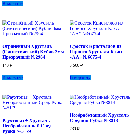
В корзину
Огранённый Хрусталь
Сросток Кристаллов из
(Синтетический) Кубик 3мм
Горного Хрусталя Класс
Прозрачный №2964
«АА» №6675-4
140
₽
3 500
₽
В корзину
В корзину
Необработанный Хрусталь
Раухтопаз + Хрусталь
Средняя Рубка №3813
Необработанный Сред.
730
₽
Рубка №5179