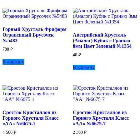
Горный Хрусталь Фриформ
Ограненный Брусочек
Австрийский Хрусталь
№5483
(Аналог) Кубик с Гранью
8мм Цвет Зеленый №1354
780
₽
40
₽
В корзину
В корзину
Сросток Кристаллов из
Сросток Кристаллов из
Горного Хрусталя Класс
Горного Хрусталя Класс
«АА» №6675-1
«АА» №6675-7
4 500
₽
2 300
₽