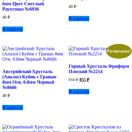
6мм Цвет Светлый
40
₽
Раухтопаз №6936
40
₽
В корзину
В корзину
Распродажа!
Горный Хрусталь Фриформ
Австрийский Хрусталь
Плоский №2214
(Аналог) Кубик с Гранью
Первоначальная
Текущая
950
₽
855
₽
8мм Отв. 0.8мм Черный
цена
цена:
№8666
составляла
855 ₽.
В корзину
950 ₽.
40
₽
В корзину