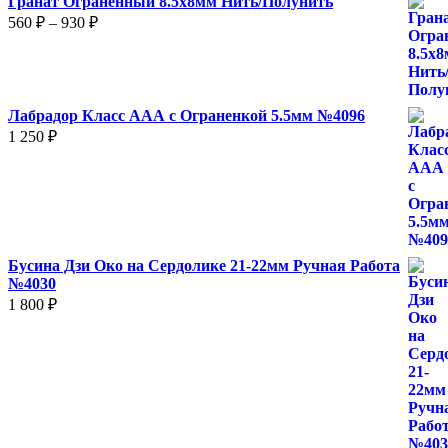
Гранат Ограненный 8.5х8мм Нить/Полунить
Диапазон
560
₽
–
930
₽
цен:
560 ₽
–
930 ₽
Лабрадор Класс ААА с Ограненкой 5.5мм №4096
1 250
₽
Бусина Дзи Око на Сердолике 21-22мм Ручная Работа
№4030
1 800
₽