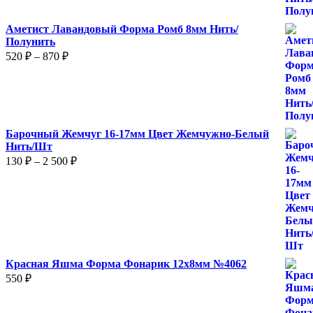
Аметист Лавандовый Форма Ромб 8мм Нить/
Полунить
Диапазон
520
₽
–
870
₽
цен:
520 ₽
–
870 ₽
Барочный Жемчуг 16-17мм Цвет Жемчужно-Белый
Нить/Шт
Диапазон
130
₽
–
2 500
₽
цен:
130 ₽
–
2
500 ₽
Красная Яшма Форма Фонарик 12x8мм №4062
550
₽