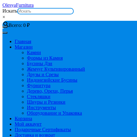
Перейти
OlesyaFurnitura
к
Искать
содержимому
×
Всего:
0
₽
Главная
Магазин
Камни
Формы из Камня
Бусины Дзи
Жемчуг Культивированный
Друзы и Срезы
Индонезийские Бусины
Фурнитура
Дерево, Орехи, Перья
Стекляшки
Шнуры и Резинки
Инструменты
Оборудование и Упаковка
Корзина
Мой аккаунт
Подарочные Сертификаты
Доставка и возврат