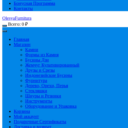
Бонусная Программа
Контакты
OlesyaFurnitura
Всего:
0
₽
Главная
Магазин
Камни
Формы из Камня
Бусины Дзи
Жемчуг Культивированный
Друзы и Срезы
Индонезийские Бусины
Фурнитура
Дерево, Орехи, Перья
Стекляшки
Шнуры и Резинки
Инструменты
Оборудование и Упаковка
Корзина
Мой аккаунт
Подарочные Сертификаты
Доставка и возврат