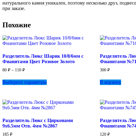
натурального камня уникален, поэтому несколько друз, подвес
при заказе.
Похожие
Разделитель Люкс Шарик 10/8/6мм с
Разделитель Лю
Фианитами Цвет Розовое Золото
Фианитами №71
Диапазон
80
₽
–
110
₽
300
₽
цен:
Этот
80 ₽
Выберите параметры
В корзину
товар
–
имеет
110 ₽
несколько
вариаций.
Опции
можно
выбрать
Разделитель Люкс с Цирконами
Разделитель Лю
на
9х6.5мм Отв. 4мм №2867
Фианитами №74
странице
товара.
185
₽
120
₽