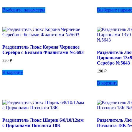
Этот
Выберите параметры
Выберите парам
товар
имеет
несколько
вариаций.
Опции
можно
выбрать
Разделитель Люкс Корона Черненое
на
Серебро с Белыми Фианитами №5693
Разделитель Лю
странице
Цирконами 13х9
товара.
220
₽
Серебро №5643
190
₽
В корзину
В корзину
Разделитель Люкс Шарик 6/8/10/12мм
Разделитель Лю
с Цирконами Позолота 18К
Позолота 18К №