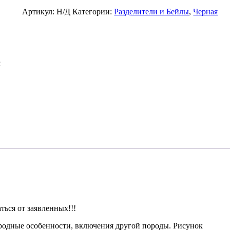
Люкс
Черненый
Артикул:
Н/Д
Категории:
Разделители и Бейлы
,
Черная
с
Черными
Цирконами
6/8/10мм
ься от заявленных!!!
иродные особенности, включения другой породы. Рисунок