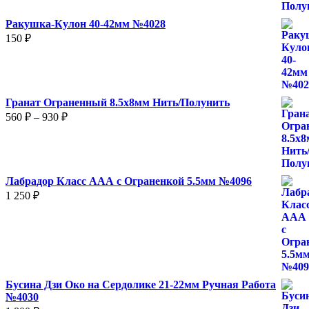
Ракушка-Кулон 40-42мм №4028
150
₽
Гранат Ограненный 8.5х8мм Нить/Полунить
Диапазон
560
₽
–
930
₽
цен:
560 ₽
–
930 ₽
Лабрадор Класс ААА с Ограненкой 5.5мм №4096
1 250
₽
Бусина Дзи Око на Сердолике 21-22мм Ручная Работа
№4030