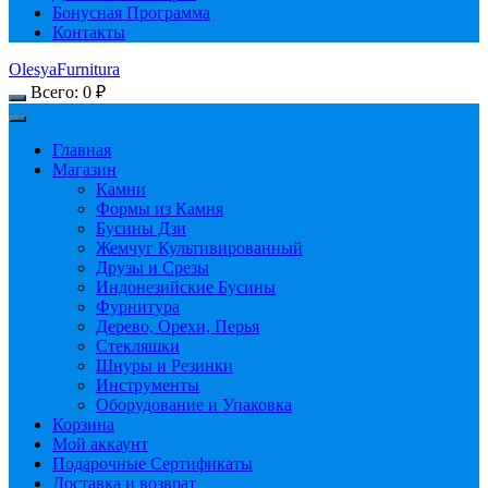
Бонусная Программа
Контакты
OlesyaFurnitura
Всего:
0
₽
Главная
Магазин
Камни
Формы из Камня
Бусины Дзи
Жемчуг Культивированный
Друзы и Срезы
Индонезийские Бусины
Фурнитура
Дерево, Орехи, Перья
Стекляшки
Шнуры и Резинки
Инструменты
Оборудование и Упаковка
Корзина
Мой аккаунт
Подарочные Сертификаты
Доставка и возврат