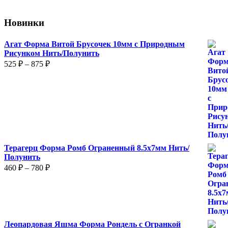
Новинки
Агат Форма Витой Брусочек 10мм с Природным
Рисунком Нить/Полунить
Диапазон
525
₽
–
875
₽
цен:
525 ₽
–
875 ₽
Терагерц Форма Ромб Ограненный 8.5х7мм Нить/
Полунить
Диапазон
460
₽
–
780
₽
цен:
460 ₽
–
780 ₽
Леопардовая Яшма Форма Рондель с Огранкой