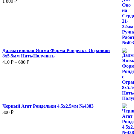
1 800
₽
Далматиновая Яшма Форма Рондель с Огранкой
8х5.5мм Нить/Полунить
Диапазон
410
₽
–
680
₽
цен:
410 ₽
–
680 ₽
Черный Агат Рондельки 4.5х2.5мм №4383
300
₽