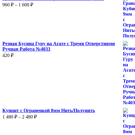
Диапазон
960
₽
–
1 600
₽
цен:
960 ₽
–
1
600 ₽
Резная Бусина Гуру на Агате с Тремя Отверстиями
Ручная Работа №4033
420
₽
Кунцит с Ограненкой 8мм Нить/Полунить
Диапазон
1 480
₽
–
2 480
₽
цен:
1
480 ₽