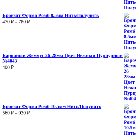
–
2
Бронзит Форма Ромб 8.5мм Нить/Полунить
480 ₽
Диапазон
470
₽
–
780
₽
цен:
470 ₽
–
780 ₽
Барочный Жемчуг 26-28мм Цвет Нежный Пурпурный
№4043
400
₽
Бронзит Форма Ромб 10.5мм Нить/Полунить
Диапазон
560
₽
–
930
₽
цен:
560 ₽
–
930 ₽