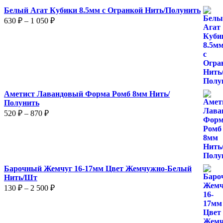
Белый Агат Кубики 8.5мм с Огранкой Нить/Полунить
Диапазон
630
₽
–
1 050
₽
цен:
630 ₽
–
1
050 ₽
Аметист Лавандовый Форма Ромб 8мм Нить/
Полунить
Диапазон
520
₽
–
870
₽
цен:
520 ₽
–
870 ₽
Барочный Жемчуг 16-17мм Цвет Жемчужно-Белый
Нить/Шт
Диапазон
130
₽
–
2 500
₽
цен:
130 ₽
–