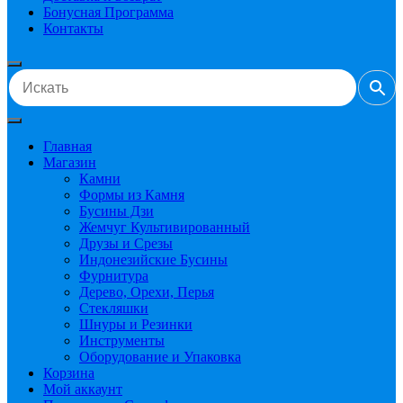
Бонусная Программа
Контакты
Главная
Магазин
Камни
Формы из Камня
Бусины Дзи
Жемчуг Культивированный
Друзы и Срезы
Индонезийские Бусины
Фурнитура
Дерево, Орехи, Перья
Стекляшки
Шнуры и Резинки
Инструменты
Оборудование и Упаковка
Корзина
Мой аккаунт