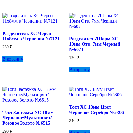
имеет
имеет
несколько
несколько
вариаций.
вариаций.
Опции
Опции
можно
можно
выбрать
выбрать
Разделитель ХС Череп
на
на
11х8мм в Чернении №7121
Разделитель/Шарм ХС
странице
странице
10мм Отв. 7мм Черный
товара.
товара.
230
₽
№6071
120
₽
В корзину
В корзину
Тогл ХС 18мм Цвет
Тогл Застежка ХС 18мм
Черненое Серебро №5306
Чернение/Мультицвет/
240
₽
Розовое Золото №6515
290
₽
В корзину