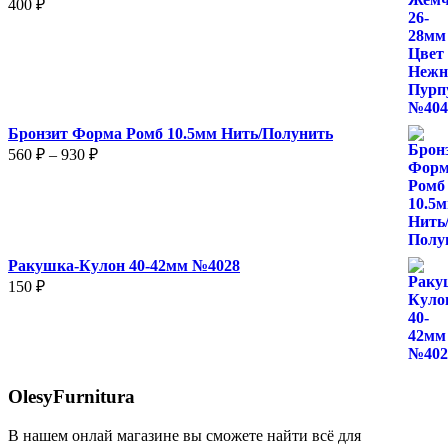
400
₽
Бронзит Форма Ромб 10.5мм Нить/Полунить
Диапазон
560
₽
–
930
₽
цен:
560 ₽
–
930 ₽
Ракушка-Кулон 40-42мм №4028
150
₽
OlesyFurnitura
В нашем онлай магазине вы сможете найти всё для