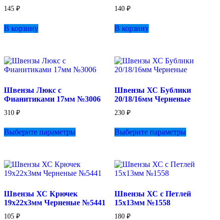
товара.
товара.
145
₽
140
₽
В корзину
В корзину
Швензы Люкс с
Швензы ХС Бублики
Фианитиками 17мм №3006
20/18/16мм Черненые
310
₽
230
₽
Этот
Этот
Выберите параметры
Выберите параметры
товар
товар
имеет
имеет
несколько
несколько
вариаций.
вариаций.
Опции
Опции
можно
можно
выбрать
выбрать
Швензы ХС Крючек
Швензы ХС с Петлей
на
на
19х22х3мм Черненые №5441
15х13мм №1558
странице
странице
товара.
товара.
105
₽
180
₽