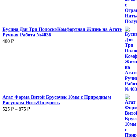
–
1
400 ₽
Бусина Дзи Три Полосы/Комфортная Жизнь на Агате
Ручная Работа №4036
480
₽
Агат Форма Витой Брусочек 10мм с Природным
Рисунком Нить/Полунить
Диапазон
525
₽
–
875
₽
цен:
525 ₽
–
875 ₽