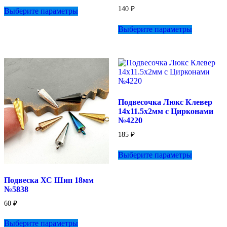
Этот
140
₽
Выберите параметры
товар
имеет
Этот
Выберите параметры
несколько
товар
вариаций.
имеет
Опции
несколько
можно
вариаций.
выбрать
Опции
на
можно
странице
выбрать
товара.
на
Подвесочка Люкс Клевер
странице
14х11.5х2мм с Цирконами
товара.
№4220
185
₽
Этот
Выберите параметры
товар
имеет
несколько
Подвеска ХС Шип 18мм
вариаций.
№5838
Опции
можно
60
₽
выбрать
Этот
на
Выберите параметры
товар