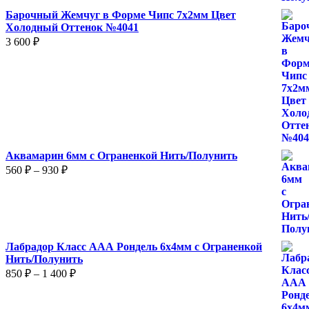
Барочный Жемчуг в Форме Чипс 7х2мм Цвет
Холодный Оттенок №4041
3 600
₽
Аквамарин 6мм с Ограненкой Нить/Полунить
Диапазон
560
₽
–
930
₽
цен:
560 ₽
–
930 ₽
Лабрадор Класс ААА Рондель 6х4мм с Ограненкой
Нить/Полунить
Диапазон
850
₽
–
1 400
₽
цен:
850 ₽