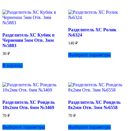
Разделитель ХС Ролик
Разделитель ХС Кубик в
№6324
Чернении 5мм Отв. 3мм
140
₽
№5883
Этот
30
₽
Выберите параметры
товар
имеет
В корзину
несколько
вариаций.
Опции
можно
выбрать
на
странице
Разделитель ХС Рондель
Разделитель ХС Рондель
товара.
10х2мм Отв. 6мм №3469
8х2мм Отв. 3мм №6558
70
₽
70
₽
Этот
Этот
Выберите параметры
Выберите параметры
товар
товар