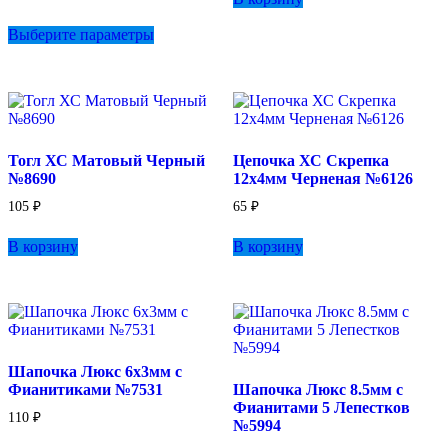
Этот
Выберите параметры
товар
имеет
несколько
вариаций.
Опции
можно
выбрать
Тогл ХС Матовый Черный
Цепочка ХС Скрепка
на
№8690
12х4мм Черненая №6126
странице
товара.
105
₽
65
₽
В корзину
В корзину
Шапочка Люкс 6х3мм с
Фианитиками №7531
Шапочка Люкс 8.5мм с
Фианитами 5 Лепестков
110
₽
№5994
Этот