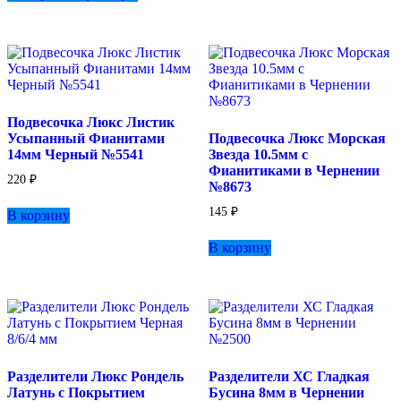
странице
имеет
товара.
несколько
вариаций.
Опции
можно
выбрать
на
Подвесочка Люкс Листик
странице
Усыпанный Фианитами
Подвесочка Люкс Морская
товара.
14мм Черный №5541
Звезда 10.5мм с
Фианитиками в Чернении
220
₽
№8673
145
₽
В корзину
В корзину
Разделители Люкс Рондель
Разделители ХС Гладкая
Латунь с Покрытием
Бусина 8мм в Чернении