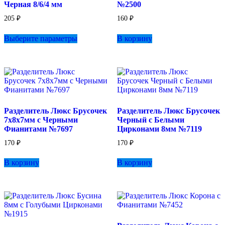
Черная 8/6/4 мм
№2500
205
₽
160
₽
Этот
Выберите параметры
В корзину
товар
имеет
несколько
вариаций.
Опции
можно
выбрать
на
Разделитель Люкс Брусочек
Разделитель Люкс Брусочек
странице
7х8х7мм с Черными
Черный с Белыми
товара.
Фианитами №7697
Цирконами 8мм №7119
170
₽
170
₽
В корзину
В корзину