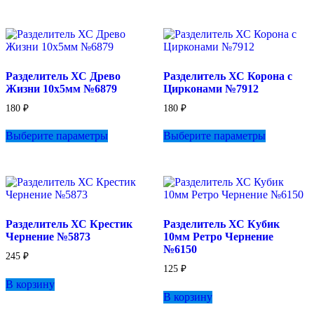
имеет
имеет
несколько
несколько
вариаций.
вариаций.
Опции
Опции
можно
можно
выбрать
выбрать
Разделитель ХС Древо
Разделитель ХС Корона с
на
на
Жизни 10х5мм №6879
Цирконами №7912
странице
странице
товара.
товара.
180
₽
180
₽
Этот
Этот
Выберите параметры
Выберите параметры
товар
товар
имеет
имеет
несколько
несколько
вариаций.
вариаций.
Опции
Опции
можно
можно
выбрать
выбрать
Разделитель ХС Крестик
Разделитель ХС Кубик
на
на
Чернение №5873
10мм Ретро Чернение
странице
странице
№6150
товара.
товара.
245
₽
125
₽
В корзину
В корзину