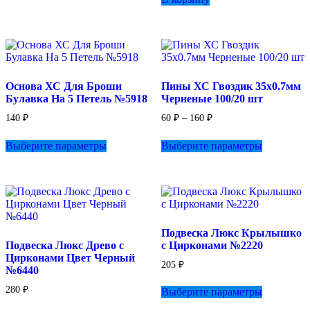
Основа ХС Для Броши
Пины ХС Гвоздик 35х0.7мм
Булавка На 5 Петель №5918
Черненые 100/20 шт
Диапазон
140
₽
60
₽
–
160
₽
цен:
Этот
Этот
60 ₽
Выберите параметры
Выберите параметры
товар
товар
–
имеет
имеет
160 ₽
несколько
несколько
вариаций.
вариаций.
Опции
Опции
можно
можно
выбрать
выбрать
Подвеска Люкс Крылышко
на
на
Подвеска Люкс Древо с
с Цирконами №2220
странице
странице
Цирконами Цвет Черный
товара.
товара.
205
₽
№6440
Этот
280
₽
Выберите параметры
товар
имеет