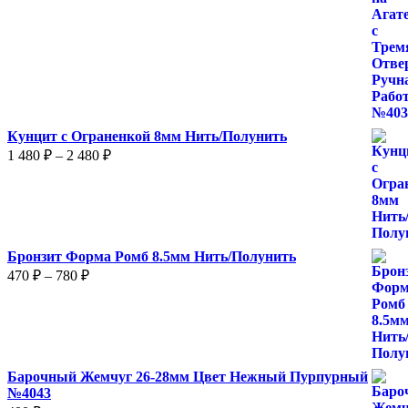
Кунцит с Ограненкой 8мм Нить/Полунить
Диапазон
1 480
₽
–
2 480
₽
цен:
1
480 ₽
–
2
Бронзит Форма Ромб 8.5мм Нить/Полунить
480 ₽
Диапазон
470
₽
–
780
₽
цен:
470 ₽
–
780 ₽
Барочный Жемчуг 26-28мм Цвет Нежный Пурпурный
№4043