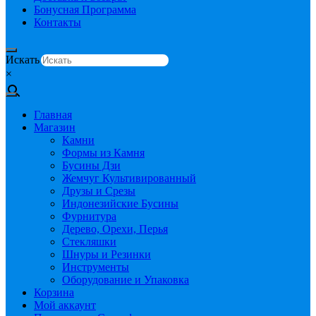
Бонусная Программа
Контакты
Искать
×
Главная
Магазин
Камни
Формы из Камня
Бусины Дзи
Жемчуг Культивированный
Друзы и Срезы
Индонезийские Бусины
Фурнитура
Дерево, Орехи, Перья
Стекляшки
Шнуры и Резинки
Инструменты
Оборудование и Упаковка
Корзина
Мой аккаунт