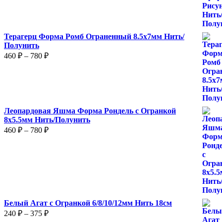
Терагерц Форма Ромб Ограненный 8.5х7мм Нить/
Полунить
Диапазон
460
₽
–
780
₽
цен:
460 ₽
–
780 ₽
Леопардовая Яшма Форма Рондель с Огранкой
8х5.5мм Нить/Полунить
Диапазон
460
₽
–
780
₽
цен:
460 ₽
–
780 ₽
Белый Агат с Огранкой 6/8/10/12мм Нить 18см
Диапазон
240
₽
–
375
₽
цен: