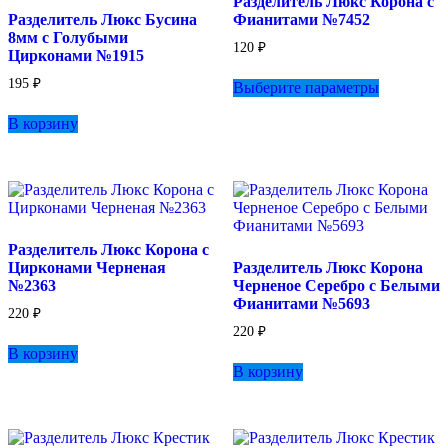
Разделитель Люкс Корона с
Разделитель Люкс Бусина
Фианитами №7452
8мм с Голубыми
120
₽
Цирконами №1915
Этот
195
₽
Выберите параметры
товар
имеет
В корзину
несколько
вариаций.
Опции
можно
выбрать
на
странице
Разделитель Люкс Корона с
товара.
Цирконами Черненая
Разделитель Люкс Корона
№2363
Черненое Серебро с Белыми
Фианитами №5693
220
₽
220
₽
В корзину
В корзину