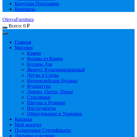
Бонусная Программа
Контакты
OlesyaFurnitura
Всего:
0
₽
Главная
Магазин
Камни
Формы из Камня
Бусины Дзи
Жемчуг Культивированный
Друзы и Срезы
Индонезийские Бусины
Фурнитура
Дерево, Орехи, Перья
Стекляшки
Шнуры и Резинки
Инструменты
Оборудование и Упаковка
Корзина
Мой аккаунт
Подарочные Сертификаты
Доставка и возврат