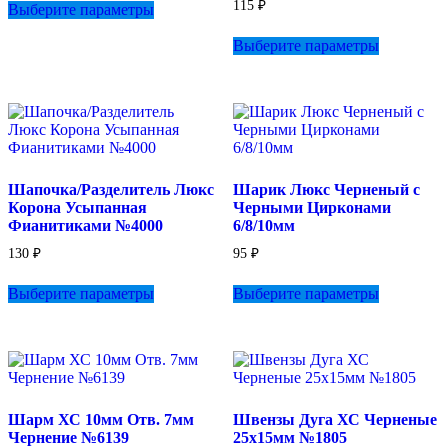
115
₽
Выберите параметры
товар
имеет
Этот
Выберите параметры
несколько
товар
вариаций.
имеет
Опции
несколько
можно
вариаций.
выбрать
Опции
на
можно
странице
выбрать
товара.
на
Шапочка/Разделитель Люкс
Шарик Люкс Черненый с
странице
Корона Усыпанная
Черными Цирконами
товара.
Фианитиками №4000
6/8/10мм
130
₽
95
₽
Этот
Этот
Выберите параметры
Выберите параметры
товар
товар
имеет
имеет
несколько
несколько
вариаций.
вариаций.
Опции
Опции
можно
можно
выбрать
выбрать
Шарм ХС 10мм Отв. 7мм
Швензы Дуга ХС Черненые
на
на
Чернение №6139
25х15мм №1805
странице
странице