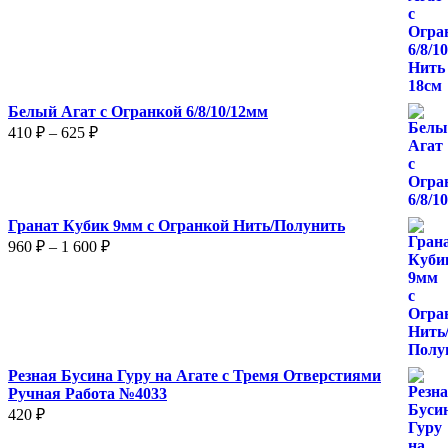
240 ₽
–
375 ₽
Белый Агат с Огранкой 6/8/10/12мм
Диапазон
410
₽
–
625
₽
цен:
410 ₽
–
625 ₽
Гранат Кубик 9мм с Огранкой Нить/Полунить
Диапазон
960
₽
–
1 600
₽
цен:
960 ₽
–
1
600 ₽
Резная Бусина Гуру на Агате с Тремя Отверстиями
Ручная Работа №4033
420
₽