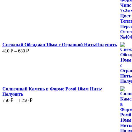
Снежный Обсидиан 10мм с Огранкой Нить/Полунить
Диапазон
410
₽
–
680
₽
цен:
410 ₽
–
680 ₽
Солнечный Камень в Форме Ромб 10мм Нить/
Полунить
Диапазон
750
₽
–
1 250
₽
цен:
750 ₽
–
1
250 ₽