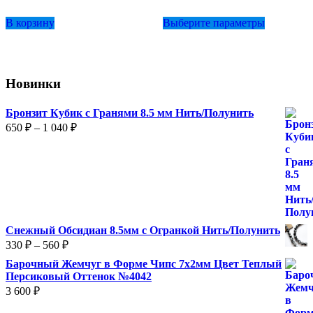
Этот
В корзину
Выберите параметры
товар
имеет
несколько
вариаций.
Опции
Новинки
можно
выбрать
на
Бронзит Кубик с Гранями 8.5 мм Нить/Полунить
странице
Диапазон
650
₽
–
1 040
₽
товара.
цен:
650 ₽
–
1
040 ₽
Снежный Обсидиан 8.5мм с Огранкой Нить/Полунить
Диапазон
330
₽
–
560
₽
цен:
Барочный Жемчуг в Форме Чипс 7х2мм Цвет Теплый
330 ₽
Персиковый Оттенок №4042
–
3 600
₽
560 ₽