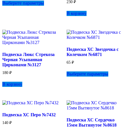
230
₽
Выберите параметры
товар
имеет
В корзину
несколько
вариаций.
Опции
можно
выбрать
на
странице
Подвеска ХС Звездочка с
товара.
Подвеска Люкс Стрекоза
Колечком №6871
Черная Усыпанная
65
₽
Цирконами №3127
Этот
180
₽
Выберите параметры
товар
имеет
В корзину
несколько
вариаций.
Опции
можно
выбрать
на
Подвеска ХС Перо №7432
странице
Подвеска ХС Сердечко
товара.
140
₽
15мм Вытянутое №8618