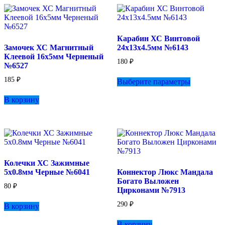
вариаций.
Опции
можно
выбрать
Карабин ХС Винтовой
на
Замочек ХС Магнитный
24х13х4.5мм №6143
странице
Клеевой 16х5мм Черненый
товара.
180
₽
№6527
Этот
185
₽
Выберите параметры
товар
имеет
В корзину
несколько
вариаций.
Опции
можно
выбрать
на
странице
Колечки ХС Зажимные
товара.
5х0.8мм Черные №6041
Коннектор Люкс Мандала
Богато Выложен
80
₽
Цирконами №7913
290
₽
В корзину
В корзину