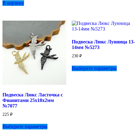
В корзину
несколько
вариаций.
Опции
можно
выбрать
на
странице
Подвеска Люкс Лунница 13-
товара.
14мм №5273
230
₽
Этот
Выберите параметры
товар
имеет
несколько
вариаций.
Опции
Подвеска Люкс Ласточка с
можно
Фианитами 25х18х2мм
выбрать
№7077
на
странице
225
₽
товара.
Этот
Выберите параметры
товар
имеет
несколько