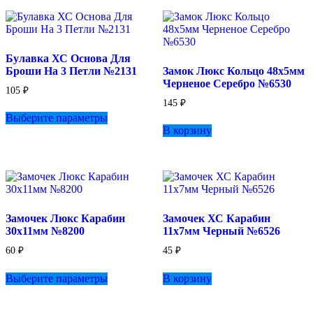
Булавка ХС Основа Для
Броши На 3 Петли №2131
Замок Люкс Кольцо 48х5мм
Черненое Серебро №6530
105
₽
145
₽
Этот
Выберите параметры
товар
В корзину
имеет
несколько
вариаций.
Опции
можно
выбрать
на
Замочек Люкс Карабин
Замочек ХС Карабин
странице
30х11мм №8200
11х7мм Черный №6526
товара.
60
₽
45
₽
Этот
Выберите параметры
В корзину
товар
имеет
несколько