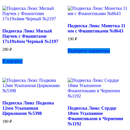
вариаций.
Опции
можно
выбрать
Подвеска Люкс Монетка 11
на
Подвеска Люкс Милый
мм с Фианитиками №8643
странице
Паучек с Фианитами
товара.
190
₽
17х19х4мм Черный №2197
Этот
280
₽
Выберите параметры
товар
имеет
В корзину
несколько
вариаций.
Опции
можно
выбрать
на
странице
товара.
Подвеска Люкс Подкова
12мм Усыпанная
Подвеска Люкс Сердце
Цирконами №5398
18мм Усыпанное
Фианитиками в Чернении
180
₽
№1192
Этот