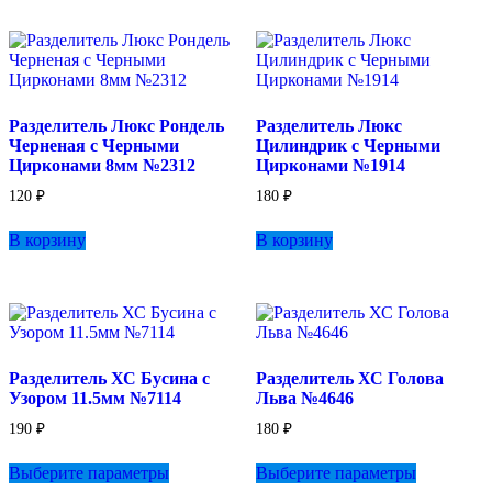
несколько
вариаций.
Опции
можно
выбрать
на
Разделитель Люкс Рондель
Разделитель Люкс
странице
Черненая с Черными
Цилиндрик с Черными
товара.
Цирконами 8мм №2312
Цирконами №1914
120
₽
180
₽
В корзину
В корзину
Разделитель ХС Бусина с
Разделитель ХС Голова
Узором 11.5мм №7114
Льва №4646
190
₽
180
₽
Этот
Этот
Выберите параметры
Выберите параметры
товар
товар