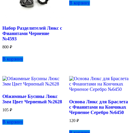
В корзину
Набор Разделителей Люкс с
Фианитами Чернение
№4593
800
₽
В корзину
Обжимные Бусины Люкс
3мм Цвет Черненый №2628
Основа Люкс для Браслета
с Фианитами на Кончиках
105
₽
Черненое Серебро №6450
120
₽
В корзину
В корзину