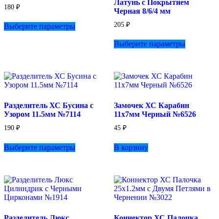
Латунь с Покрытием
180
₽
Черная 8/6/4 мм
Этот
205
₽
Выберите параметры
товар
имеет
Этот
Выберите параметры
несколько
товар
вариаций.
имеет
Опции
несколько
можно
вариаций.
выбрать
Опции
на
можно
странице
выбрать
Разделитель ХС Бусина с
Замочек ХС Карабин
товара.
на
Узором 11.5мм №7114
11х7мм Черный №6526
странице
товара.
190
₽
45
₽
Этот
Выберите параметры
В корзину
товар
имеет
несколько
вариаций.
Опции
можно
выбрать
на
Разделитель Люкс
Коннектор ХС Палочка
странице