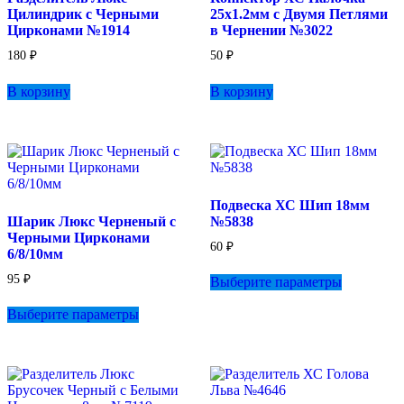
Цилиндрик с Черными
25х1.2мм с Двумя Петлями
товара.
Цирконами №1914
в Чернении №3022
180
₽
50
₽
В корзину
В корзину
Подвеска ХС Шип 18мм
Шарик Люкс Черненый с
№5838
Черными Цирконами
60
₽
6/8/10мм
Этот
95
₽
Выберите параметры
товар
Этот
имеет
Выберите параметры
товар
несколько
имеет
вариаций.
несколько
Опции
вариаций.
можно
Опции
выбрать
можно
на