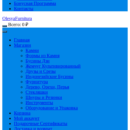
Бонусная Программа
Контакты
OlesyaFurnitura
Всего:
0
₽
Главная
Магазин
Камни
Формы из Камня
Бусины Дзи
Жемчуг Культивированный
Друзы и Срезы
Индонезийские Бусины
Фурнитура
Дерево, Орехи, Перья
Стекляшки
Шнуры и Резинки
Инструменты
Оборудование и Упаковка
Корзина
Мой аккаунт
Подарочные Сертификаты
Доставка и возврат