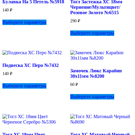
Булавка На 5 Петель №5918
Тогл Застежка ХС 18мм
Чернение/Мультицвет/
140
₽
Розовое Золото №6515
Этот
290
₽
Выберите параметры
товар
имеет
Этот
Выберите параметры
несколько
товар
вариаций.
имеет
Опции
несколько
можно
вариаций.
выбрать
Опции
на
можно
Подвеска ХС Перо №7432
странице
выбрать
Замочек Люкс Карабин
товара.
на
140
₽
30х11мм №8200
странице
Этот
товара.
60
₽
Выберите параметры
товар
имеет
Этот
Выберите параметры
несколько
товар
вариаций.
имеет
Опции
несколько
можно
вариаций.
выбрать
Опции
на
можно
странице
выбрать
Тогл ХС 18мм Цвет
Тогл ХС Матовый Черный
товара.
на