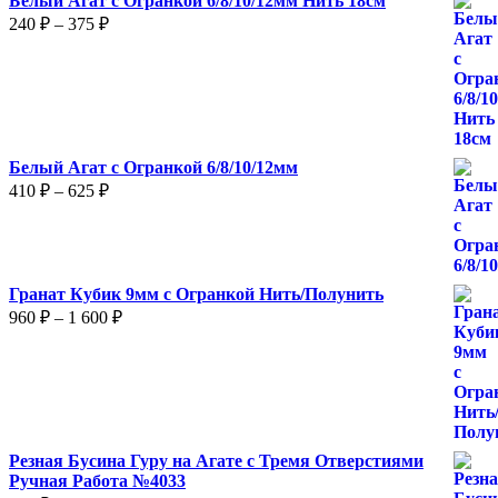
Белый Агат с Огранкой 6/8/10/12мм Нить 18см
Диапазон
240
₽
–
375
₽
цен:
240 ₽
–
375 ₽
Белый Агат с Огранкой 6/8/10/12мм
Диапазон
410
₽
–
625
₽
цен:
410 ₽
–
625 ₽
Гранат Кубик 9мм с Огранкой Нить/Полунить
Диапазон
960
₽
–
1 600
₽
цен:
960 ₽
–
1
600 ₽
Резная Бусина Гуру на Агате с Тремя Отверстиями
Ручная Работа №4033