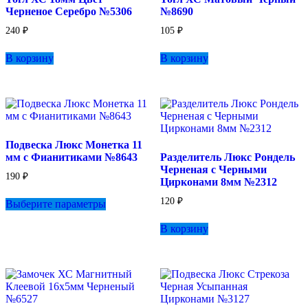
Черненое Серебро №5306
№8690
странице
товара.
240
₽
105
₽
В корзину
В корзину
Подвеска Люкс Монетка 11
мм с Фианитиками №8643
Разделитель Люкс Рондель
Черненая с Черными
190
₽
Цирконами 8мм №2312
Этот
120
₽
Выберите параметры
товар
имеет
В корзину
несколько
вариаций.
Опции
можно
выбрать
на
странице