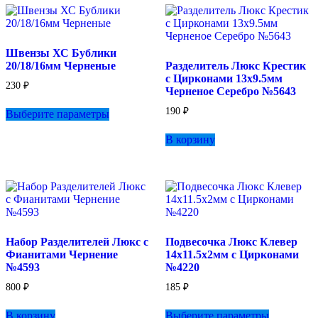
вариаций.
Опции
можно
выбрать
Швензы ХС Бублики
на
20/18/16мм Черненые
Разделитель Люкс Крестик
странице
с Цирконами 13х9.5мм
товара.
230
₽
Черненое Серебро №5643
Этот
190
₽
Выберите параметры
товар
имеет
В корзину
несколько
вариаций.
Опции
можно
выбрать
на
странице
товара.
Набор Разделителей Люкс с
Подвесочка Люкс Клевер
Фианитами Чернение
14х11.5х2мм с Цирконами
№4593
№4220
800
₽
185
₽
Этот
В корзину
Выберите параметры
товар