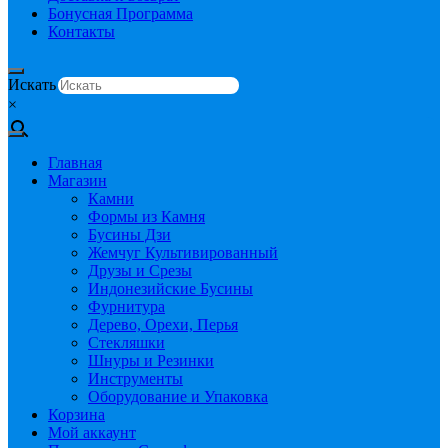
Бонусная Программа
Контакты
Искать
×
Главная
Магазин
Камни
Формы из Камня
Бусины Дзи
Жемчуг Культивированный
Друзы и Срезы
Индонезийские Бусины
Фурнитура
Дерево, Орехи, Перья
Стекляшки
Шнуры и Резинки
Инструменты
Оборудование и Упаковка
Корзина
Мой аккаунт