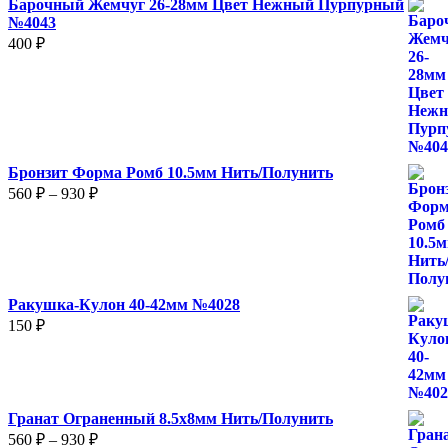
Барочный Жемчуг 26-28мм Цвет Нежный Пурпурный
№4043
400
₽
Бронзит Форма Ромб 10.5мм Нить/Полунить
Диапазон
560
₽
–
930
₽
цен:
560 ₽
–
930 ₽
Ракушка-Кулон 40-42мм №4028
150
₽
Гранат Ограненный 8.5х8мм Нить/Полунить
Диапазон
560
₽
–
930
₽