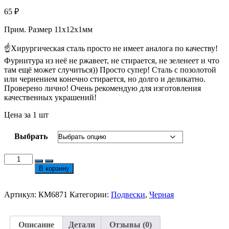
65
₽
Прим. Размер 11х12х1мм
☝Хирургическая сталь просто не имеет аналога по качеству!
Фурнитура из неё не ржавеет, не стирается, не зеленеет и что
там ещё может случиться)) Просто супер! Сталь с позолотой
или чернением конечно стирается, но долго и деликатно.
Проверено лично! Очень рекомендую для изготовления
качественных украшений!
Цена за 1 шт
Выбрать
Количество
товара
В корзину
Подвеска
ХС
Звездочка
Артикул:
КМ6871
Категории:
Подвески
,
Черная
с
Колечком
№6871
Описание
Детали
Отзывы (0)