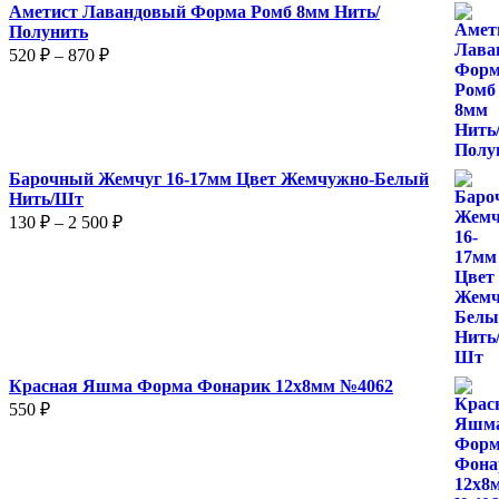
Аметист Лавандовый Форма Ромб 8мм Нить/
Полунить
Диапазон
520
₽
–
870
₽
цен:
520 ₽
–
870 ₽
Барочный Жемчуг 16-17мм Цвет Жемчужно-Белый
Нить/Шт
Диапазон
130
₽
–
2 500
₽
цен:
130 ₽
–
2
500 ₽
Красная Яшма Форма Фонарик 12x8мм №4062
550
₽