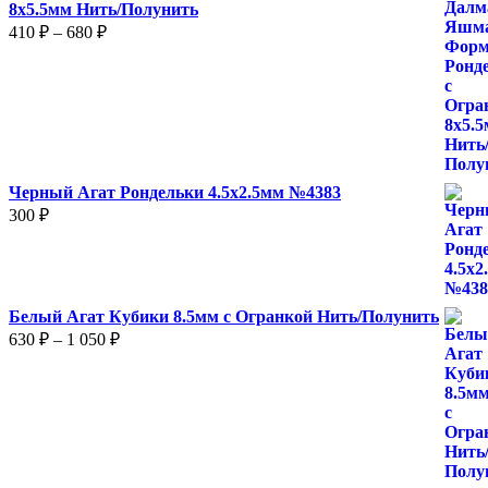
8х5.5мм Нить/Полунить
Диапазон
410
₽
–
680
₽
цен:
410 ₽
–
680 ₽
Черный Агат Рондельки 4.5х2.5мм №4383
300
₽
Белый Агат Кубики 8.5мм с Огранкой Нить/Полунить
Диапазон
630
₽
–
1 050
₽
цен:
630 ₽
–
1
050 ₽