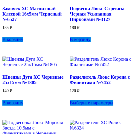
товара.
Замочек ХС Магнитный
Подвеска Люкс Стрекоза
Клеевой 16х5мм Черненый
Черная Усыпанная
№6527
Цирконами №3127
185
₽
180
₽
В корзину
В корзину
Швензы Дуга ХС Черненые
Разделитель Люкс Корона с
25х15мм №1805
Фианитами №7452
140
₽
120
₽
Этот
В корзину
Выберите параметры
товар
имеет
несколько
вариаций.
Опции
можно