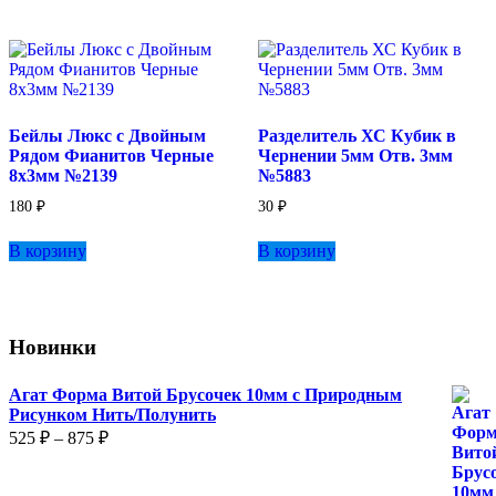
Опции
можно
выбрать
на
странице
товара.
Бейлы Люкс с Двойным
Разделитель ХС Кубик в
Рядом Фианитов Черные
Чернении 5мм Отв. 3мм
8х3мм №2139
№5883
180
₽
30
₽
В корзину
В корзину
Новинки
Агат Форма Витой Брусочек 10мм с Природным
Рисунком Нить/Полунить
Диапазон
525
₽
–
875
₽
цен:
525 ₽