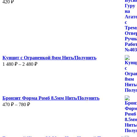
420
₽
Кунцит с Ограненкой 8мм Нить/Полунить
Диапазон
1 480
₽
–
2 480
₽
цен:
1
480 ₽
–
2
Бронзит Форма Ромб 8.5мм Нить/Полунить
480 ₽
Диапазон
470
₽
–
780
₽
цен:
470 ₽
–
780 ₽