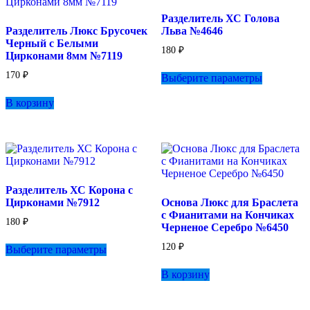
выбрать
странице
Разделитель ХС Голова
на
товара.
Разделитель Люкс Брусочек
Льва №4646
странице
Черный с Белыми
товара.
180
₽
Цирконами 8мм №7119
Этот
170
₽
Выберите параметры
товар
имеет
В корзину
несколько
вариаций.
Опции
можно
выбрать
на
странице
Разделитель ХС Корона с
товара.
Цирконами №7912
Основа Люкс для Браслета
с Фианитами на Кончиках
180
₽
Черненое Серебро №6450
Этот
120
₽
Выберите параметры
товар
имеет
В корзину
несколько
вариаций.
Опции