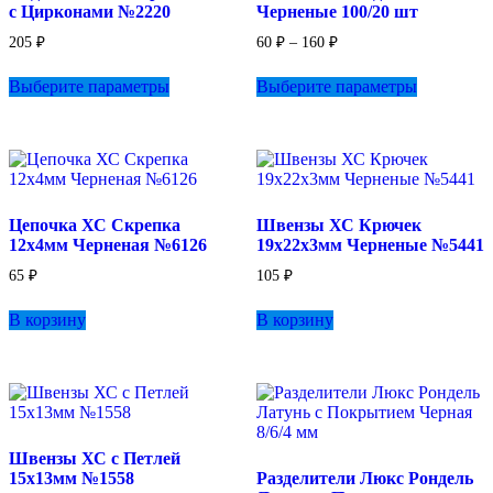
с Цирконами №2220
Черненые 100/20 шт
Диапазон
205
₽
60
₽
–
160
₽
цен:
Этот
Этот
60 ₽
Выберите параметры
Выберите параметры
товар
товар
–
имеет
имеет
160 ₽
несколько
несколько
вариаций.
вариаций.
Опции
Опции
можно
можно
выбрать
выбрать
Цепочка ХС Скрепка
Швензы ХС Крючек
на
на
12х4мм Черненая №6126
19х22х3мм Черненые №5441
странице
странице
товара.
товара.
65
₽
105
₽
В корзину
В корзину
Швензы ХС с Петлей
15х13мм №1558
Разделители Люкс Рондель