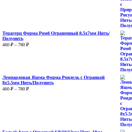
–
875 ₽
Терагерц Форма Ромб Ограненный 8.5х7мм Нить/
Полунить
Диапазон
460
₽
–
780
₽
цен:
460 ₽
–
780 ₽
Леопардовая Яшма Форма Рондель с Огранкой
8х5.5мм Нить/Полунить
Диапазон
460
₽
–
780
₽
цен:
460 ₽
–
780 ₽