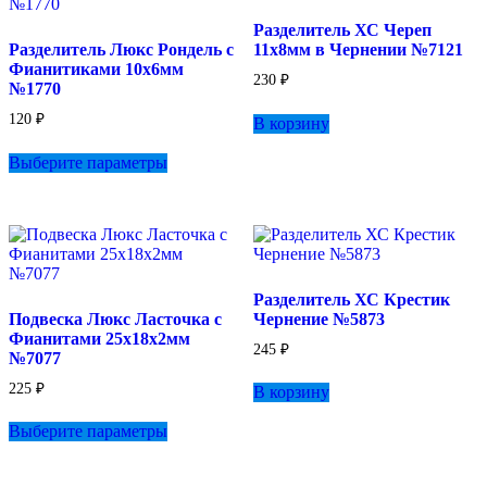
Разделитель ХС Череп
Разделитель Люкс Рондель с
11х8мм в Чернении №7121
Фианитиками 10х6мм
230
₽
№1770
120
₽
В корзину
Этот
Выберите параметры
товар
имеет
несколько
вариаций.
Опции
можно
выбрать
Разделитель ХС Крестик
на
Подвеска Люкс Ласточка с
Чернение №5873
странице
Фианитами 25х18х2мм
товара.
245
₽
№7077
225
₽
В корзину
Этот
Выберите параметры
товар
имеет
несколько