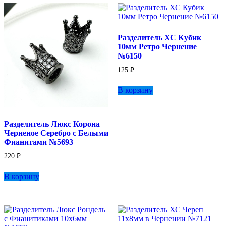
можно
выбрать
на
странице
Разделитель ХС Кубик
товара.
10мм Ретро Чернение
№6150
125
₽
В корзину
Разделитель Люкс Корона
Черненое Серебро с Белыми
Фианитами №5693
220
₽
В корзину