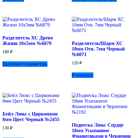
имеет
несколько
вариаций.
Опции
можно
выбрать
Разделитель ХС Древо
на
Жизни 10х5мм №6879
Разделитель/Шарм ХС
странице
10мм Отв. 7мм Черный
товара.
180
₽
№6071
Этот
120
₽
Выберите параметры
товар
имеет
В корзину
несколько
вариаций.
Опции
можно
выбрать
на
странице
Бейл Люкс с Цирконами
товара.
8мм Цвет Черный №2455
Подвеска Люкс Сердце
130
₽
18мм Усыпанное
Фианитиками в Чернении