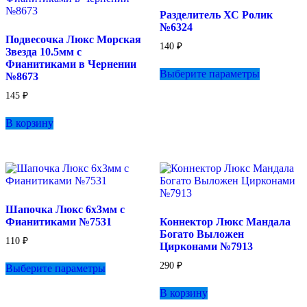
выбрать
Разделитель ХС Ролик
на
№6324
странице
Подвесочка Люкс Морская
товара.
140
₽
Звезда 10.5мм с
Этот
Фианитиками в Чернении
Выберите параметры
товар
№8673
имеет
145
₽
несколько
вариаций.
В корзину
Опции
можно
выбрать
на
странице
товара.
Шапочка Люкс 6х3мм с
Фианитиками №7531
Коннектор Люкс Мандала
Богато Выложен
110
₽
Цирконами №7913
Этот
290
₽
Выберите параметры
товар
имеет
В корзину
несколько
вариаций.