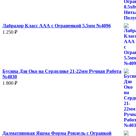
цен:
560 ₽
–
930 ₽
Лабрадор Класс ААА с Ограненкой 5.5мм №4096
1 250
₽
Бусина Дзи Око на Сердолике 21-22мм Ручная Работа
№4030
1 800
₽
Далматиновая Яшма Форма Рондель с Огранкой