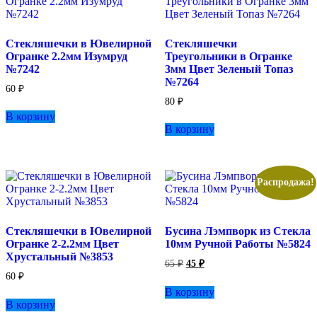
Стекляшечки в Ювелирной
Стекляшечки
Огранке 2.2мм Изумруд
Треугольники в Огранке
№7242
3мм Цвет Зеленый Топаз
№7264
60
₽
80
₽
В корзину
В корзину
Распродажа!
Стекляшечки в Ювелирной
Бусина Лэмпворк из Стекла
Огранке 2-2.2мм Цвет
10мм Ручной Работы №5824
Хрустальный №3853
Первоначальная
Текущая
65
₽
45
₽
цена
цена:
60
₽
составляла
45 ₽.
В корзину
65 ₽.
В корзину