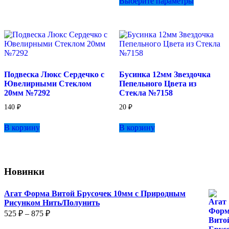
Выберите параметры
товар
имеет
несколько
вариаций.
Опции
можно
выбрать
на
Подвеска Люкс Сердечко с
Бусинка 12мм Звездочка
странице
Ювелирными Стеклом
Пепельного Цвета из
товара.
20мм №7292
Стекла №7158
140
₽
20
₽
В корзину
В корзину
Новинки
Агат Форма Витой Брусочек 10мм с Природным
Рисунком Нить/Полунить
Диапазон
525
₽
–
875
₽
цен: