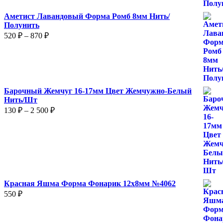
Аметист Лавандовый Форма Ромб 8мм Нить/
Полунить
Диапазон
520
₽
–
870
₽
цен:
520 ₽
–
870 ₽
Барочный Жемчуг 16-17мм Цвет Жемчужно-Белый
Нить/Шт
Диапазон
130
₽
–
2 500
₽
цен:
130 ₽
–
2
500 ₽
Красная Яшма Форма Фонарик 12x8мм №4062
550
₽