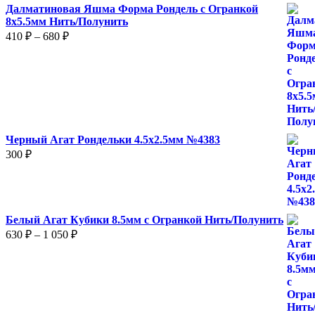
Далматиновая Яшма Форма Рондель с Огранкой
8х5.5мм Нить/Полунить
Диапазон
410
₽
–
680
₽
цен:
410 ₽
–
680 ₽
Черный Агат Рондельки 4.5х2.5мм №4383
300
₽
Белый Агат Кубики 8.5мм с Огранкой Нить/Полунить
Диапазон
630
₽
–
1 050
₽
цен:
630 ₽
–
1
050 ₽