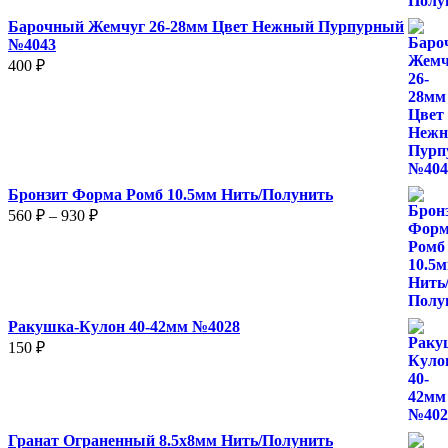
Барочный Жемчуг 26-28мм Цвет Нежный Пурпурный
№4043
400
₽
Бронзит Форма Ромб 10.5мм Нить/Полунить
Диапазон
560
₽
–
930
₽
цен:
560 ₽
–
930 ₽
Ракушка-Кулон 40-42мм №4028
150
₽
Гранат Ограненный 8.5х8мм Нить/Полунить