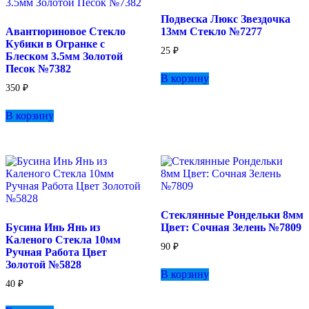
Подвеска Люкс Звездочка
Авантюриновое Стекло
13мм Стекло №7277
Кубики в Огранке с
25
₽
Блеском 3.5мм Золотой
Песок №7382
В корзину
350
₽
В корзину
Стеклянные Рондельки 8мм
Бусина Инь Янь из
Цвет: Сочная Зелень №7809
Каленого Стекла 10мм
90
₽
Ручная Работа Цвет
Золотой №5828
В корзину
40
₽