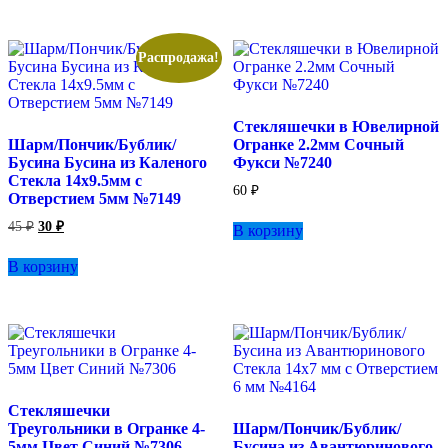
Распродажа!
Стекляшечки в Ювелирной
Шарм/Пончик/Бублик/
Огранке 2.2мм Сочный
Бусина Бусина из Каленого
Фукси №7240
Стекла 14х9.5мм с
60
₽
Отверстием 5мм №7149
Первоначальная
Текущая
45
₽
30
₽
В корзину
цена
цена:
составляла
30 ₽.
В корзину
45 ₽.
Стекляшечки
Треугольники в Огранке 4-
Шарм/Пончик/Бублик/
5мм Цвет Синий №7306
Бусина из Авантюринового