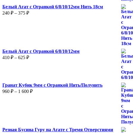
Белый Агат с Огранкой 6/8/10/12мм Нить 18см
Диапазон
240
₽
–
375
₽
цен:
240 ₽
–
375 ₽
Белый Агат с Огранкой 6/8/10/12мм
Диапазон
410
₽
–
625
₽
цен:
410 ₽
–
625 ₽
Гранат Кубик 9мм с Огранкой Нить/Полунить
Диапазон
960
₽
–
1 600
₽
цен:
960 ₽
–
1
600 ₽
Резная Бусина Гуру на Агате с Тремя Отверстиями