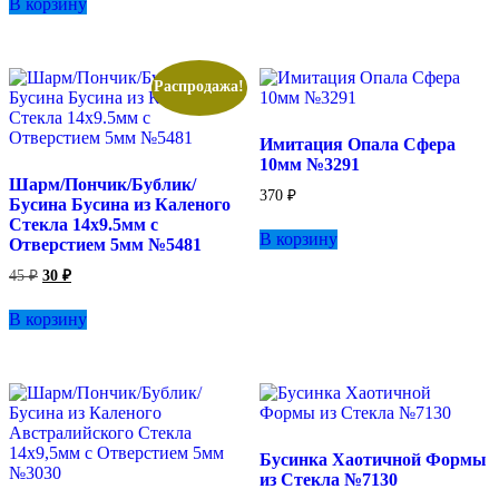
В корзину
Распродажа!
Имитация Опала Сфера
10мм №3291
Шарм/Пончик/Бублик/
370
₽
Бусина Бусина из Каленого
Стекла 14х9.5мм с
В корзину
Отверстием 5мм №5481
Первоначальная
Текущая
45
₽
30
₽
цена
цена:
составляла
30 ₽.
В корзину
45 ₽.
Бусинка Хаотичной Формы
из Стекла №7130