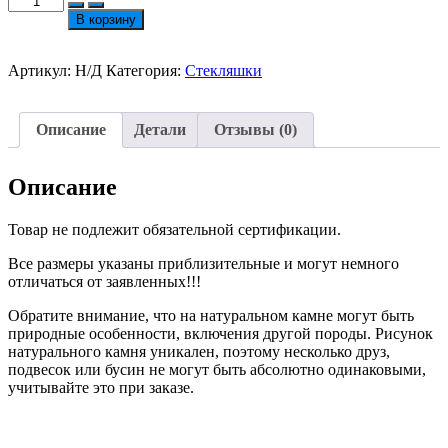
товара
В корзину
Стекло
Кракле
Сфера
Артикул:
Н/Д
Категория:
Стекляшки
10/8/6мм
Цвет:
Насыщенный
Описание
Детали
Отзывы (0)
Зеленый
Описание
Товар не подлежит обязательной сертификации.
Все размеры указаны приблизительные и могут немного
отличаться от заявленных!!!
Обратите внимание, что на натуральном камне могут быть
природные особенности, включения другой породы. Рисунок
натурального камня уникален, поэтому несколько друз,
подвесок или бусин не могут быть абсолютно одинаковыми,
учитывайте это при заказе.