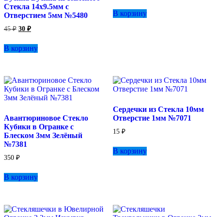
Стекла 14х9.5мм с
В корзину
Отверстием 5мм №5480
Первоначальная
Текущая
45
₽
30
₽
цена
цена:
составляла
30 ₽.
В корзину
45 ₽.
Сердечки из Стекла 10мм
Авантюриновое Стекло
Отверстие 1мм №7071
Кубики в Огранке с
15
₽
Блеском 3мм Зелёный
№7381
В корзину
350
₽
В корзину