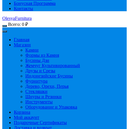
Бонусная Программа
Контакты
OlesyaFurnitura
Всего:
0
₽
Главная
Магазин
Камни
Формы из Камня
Бусины Дзи
Жемчуг Культивированный
Друзы и Срезы
Индонезийские Бусины
Фурнитура
Дерево, Орехи, Перья
Стекляшки
Шнуры и Резинки
Инструменты
Оборудование и Упаковка
Корзина
Мой аккаунт
Подарочные Сертификаты
Доставка и возврат