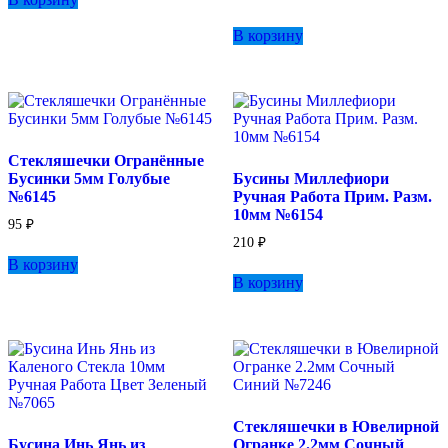
В корзину
Стекляшечки Огранённые
Бусинки 5мм Голубые
Бусины Миллефиори
№6145
Ручная Работа Прим. Разм.
10мм №6154
95
₽
210
₽
В корзину
В корзину
Стекляшечки в Ювелирной
Бусина Инь Янь из
Огранке 2.2мм Сочный