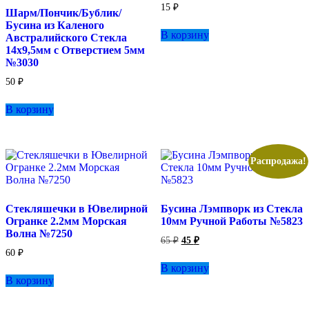
15
₽
Шарм/Пончик/Бублик/
Бусина из Каленого
В корзину
Австралийского Стекла
14х9,5мм с Отверстием 5мм
№3030
50
₽
В корзину
Распродажа!
Стекляшечки в Ювелирной
Бусина Лэмпворк из Стекла
Огранке 2.2мм Морская
10мм Ручной Работы №5823
Волна №7250
Первоначальная
Текущая
65
₽
45
₽
цена
цена:
60
₽
составляла
45 ₽.
В корзину
65 ₽.
В корзину