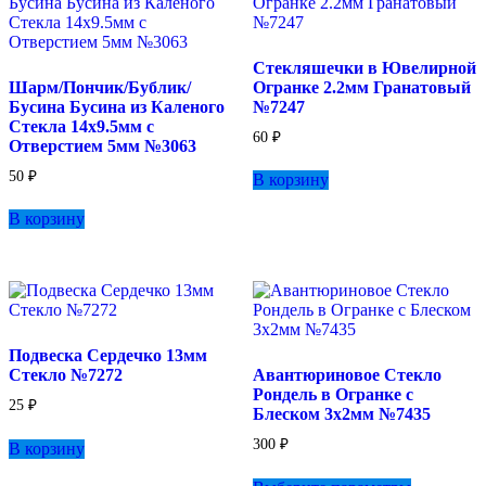
Стекляшечки в Ювелирной
Шарм/Пончик/Бублик/
Огранке 2.2мм Гранатовый
Бусина Бусина из Каленого
№7247
Стекла 14х9.5мм с
60
₽
Отверстием 5мм №3063
50
₽
В корзину
В корзину
Подвеска Сердечко 13мм
Стекло №7272
Авантюриновое Стекло
Рондель в Огранке с
25
₽
Блеском 3х2мм №7435
300
₽
В корзину
Этот