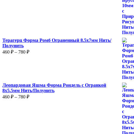
525 ₽
–
875 ₽
Терагерц Форма Ромб Ограненный 8.5х7мм Нить/
Полунить
Диапазон
460
₽
–
780
₽
цен:
460 ₽
–
780 ₽
Леопардовая Яшма Форма Рондель с Огранкой
8х5.5мм Нить/Полунить
Диапазон
460
₽
–
780
₽
цен:
460 ₽
–
780 ₽