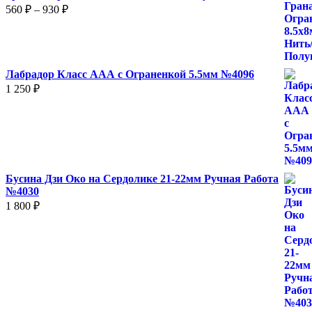
Диапазон
560
₽
–
930
₽
цен:
560 ₽
–
930 ₽
Лабрадор Класс ААА с Ограненкой 5.5мм №4096
1 250
₽
Бусина Дзи Око на Сердолике 21-22мм Ручная Работа
№4030
1 800
₽