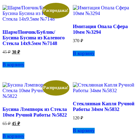
Распродажа!
Имитация Опала Сфера
Шарм/Пончик/Бублик/
10мм №3294
Бусина Бусина из Каленого
370
₽
Стекла 14х9.5мм №7148
Первоначальная
Текущая
45
₽
30
₽
В корзину
цена
цена:
составляла
30 ₽.
В корзину
45 ₽.
Распродажа!
Стеклянная Капля Ручной
Бусина Лэмпворк из Стекла
Работы 34мм №5832
10мм Ручной Работы №5822
120
₽
Первоначальная
Текущая
65
₽
45
₽
цена
цена:
В корзину
составляла
45 ₽.
В корзину
65 ₽.