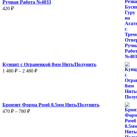
Ручная Работа №4033
420
₽
Кунцит с Ограненкой 8мм Нить/Полунить
Диапазон
1 480
₽
–
2 480
₽
цен:
1
480 ₽
–
2
Бронзит Форма Ромб 8.5мм Нить/Полунить
480 ₽
Диапазон
470
₽
–
780
₽
цен:
470 ₽
–
780 ₽