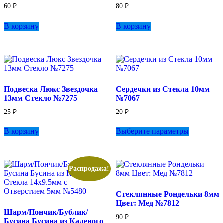
60
₽
80
₽
В корзину
В корзину
Подвеска Люкс Звездочка
Сердечки из Стекла 10мм
13мм Стекло №7275
№7067
25
₽
20
₽
Этот
В корзину
Выберите параметры
товар
имеет
несколько
вариаций.
Опции
Распродажа!
можно
выбрать
Стеклянные Рондельки 8мм
на
Цвет: Мед №7812
странице
Шарм/Пончик/Бублик/
товара.
90
₽
Бусина Бусина из Каленого