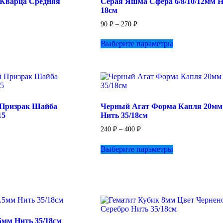
 Кварца Средняя
Серая Яшма Сфера 6/8/10/12мм 
на
18см
странице
товара.
Диапазон
90
₽
–
270
₽
цен:
Этот
90 ₽
Выберите параметры
товар
–
имеет
270 ₽
несколько
вариаций.
Опции
можно
выбрать
 Призрак Шайба
Черный Агат Форма Капля 20мм
на
15
Нить 35/18см
странице
товара.
Диапазон
240
₽
–
400
₽
цен:
Этот
240 ₽
Выберите параметры
товар
–
имеет
400 ₽
несколько
вариаций.
Опции
можно
выбрать
на
5мм Нить 35/18см
странице