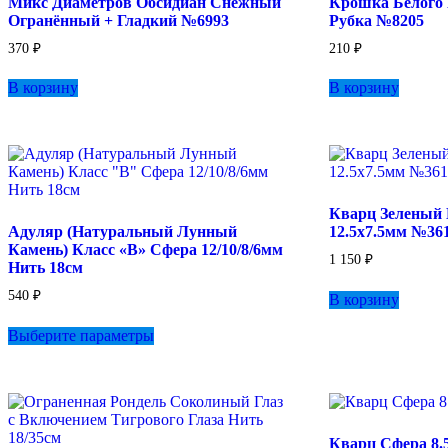
Микс Диаметров Обсидиан Снежный
Крошка Белого
на
Огранённый + Гладкий №6993
Рубка №8205
странице
товара.
370
₽
210
₽
В корзину
В корзину
Кварц Зеленый
Адуляр (Натуральный Лунный
12.5х7.5мм №36
Камень) Класс «B» Сфера 12/10/8/6мм
1 150
₽
Нить 18см
540
₽
В корзину
Этот
Выберите параметры
товар
имеет
несколько
вариаций.
Опции
можно
Кварц Сфера 8.
выбрать