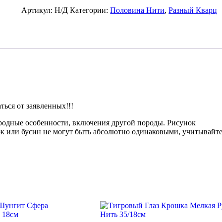
(Тонированный)
Цвет
Артикул:
Н/Д
Категории:
Половина Нити
,
Разный Кварц
Небесный
Сфера
10/8/6мм
Нить
18см
ься от заявленных!!!
иродные особенности, включения другой породы. Рисунок
ок или бусин не могут быть абсолютно одинаковыми, учитывайте