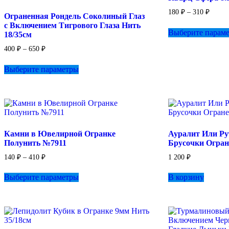
на
Диапа
180
₽
–
310
₽
Ограненная Рондель Соколиный Глаз
странице
цен:
с Включением Тигрового Глаза Нить
товара.
180 ₽
Выберите парам
18/35см
–
310 ₽
Диапазон
400
₽
–
650
₽
цен:
Этот
400 ₽
Выберите параметры
товар
–
имеет
650 ₽
несколько
вариаций.
Опции
можно
выбрать
Камни в Ювелирной Огранке
Ауралит Или Р
на
Полунить №7911
Брусочки Огра
странице
товара.
Диапазон
140
₽
–
410
₽
1 200
₽
цен:
Этот
140 ₽
Выберите параметры
В корзину
товар
–
имеет
410 ₽
несколько
вариаций.
Опции
можно