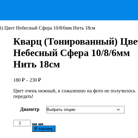
) Цвет Небесный Сфера 10/8/6мм Нить 18см
Кварц (Тонированный) Цве
Небесный Сфера 10/8/6мм
Нить 18см
Диапазон
180
₽
–
230
₽
цен:
Цвет очень нежный, к сожалению на фото не получилось
180 ₽
передать!
–
230 ₽
Диаметр
Количество
товара
В корзину
Кварц