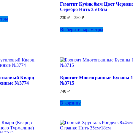
Гематит Кубик 8мм Цвет Чернен
товара.
зон
Серебро Нить 35/18см
Этот
Диапазон
230
₽
–
350
₽
етры
товар
цен:
имеет
Этот
230 ₽
Выберите параметры
несколько
товар
–
вариаций.
имеет
350 ₽
Опции
несколько
можно
вариаций.
выбрать
Опции
на
можно
странице
выбрать
товара.
на
странице
утиловый Кварц
Бронзит Многогранные Бусины 
товара.
ненные №3774
№3715
740
₽
В корзину