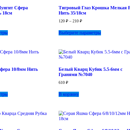
унгит Сфера
Тигровый Глаз Крошка Мелкая 
ь 18см
Нить 35/18см
зон
Диапазон
120
₽
–
210
₽
цен:
Этот
Этот
120 ₽
етры
Выберите параметры
товар
товар
–
имеет
имеет
210 ₽
несколько
несколько
вариаций.
вариаций.
Опции
Опции
можно
можно
выбрать
выбрать
фера 10/8мм Нить
Белый Кварц Кубик 5.5-6мм с
на
на
Гранями №7040
странице
странице
товара.
товара.
апазон
610
₽
н:
Этот
етры
В корзину
товар
0 ₽
имеет
несколько
вариаций.
0 ₽
Опции
можно
выбрать