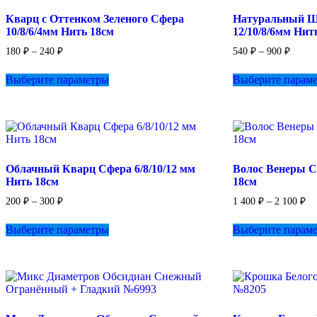
Кварц с Оттенком Зеленого Сфера
Натуральный Ш
10/8/6/4мм Нить 18см
12/10/8/6мм Нит
Диапазон
Диапа
180
₽
–
240
₽
540
₽
–
900
₽
цен:
цен:
Этот
180 ₽
540 ₽
Выберите параметры
Выберите парам
товар
–
–
имеет
240 ₽
900 ₽
несколько
вариаций.
Опции
можно
выбрать
Облачный Кварц Сфера 6/8/10/12 мм
Волос Венеры С
на
Нить 18см
18см
странице
товара.
Диапазон
Ди
200
₽
–
300
₽
1 400
₽
–
2 100
₽
цен:
це
Этот
1
200 ₽
Выберите параметры
Выберите парам
товар
–
40
имеет
–
300 ₽
несколько
2
вариаций.
10
Опции
можно
выбрать