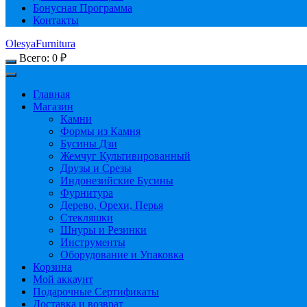
Бонусная Программа
Контакты
OlesyaFurnitura
Всего:
0
₽
Главная
Магазин
Камни
Формы из Камня
Бусины Дзи
Жемчуг Культивированный
Друзы и Срезы
Индонезийские Бусины
Фурнитура
Дерево, Орехи, Перья
Стекляшки
Шнуры и Резинки
Инструменты
Оборудование и Упаковка
Корзина
Мой аккаунт
Подарочные Сертификаты
Доставка и возврат