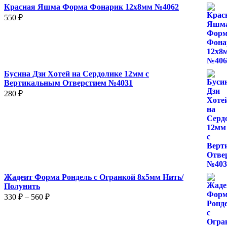
Красная Яшма Форма Фонарик 12x8мм №4062
550
₽
Бусина Дзи Хотей на Сердолике 12мм с
Вертикальным Отверстием №4031
280
₽
Жадеит Форма Рондель с Огранкой 8х5мм Нить/
Полунить
Диапазон
330
₽
–
560
₽
цен:
330 ₽
–