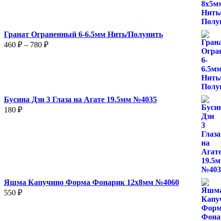
560 ₽
Гранат Ограненный 6-6.5мм Нить/Полунить
Диапазон
460
₽
–
780
₽
цен:
460 ₽
–
780 ₽
Бусина Дзи 3 Глаза на Агате 19.5мм №4035
180
₽
Яшма Капучино Форма Фонарик 12x8мм №4060
550
₽