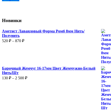
120 ₽
вариаций.
Опции
можно
выбрать
Новинки
на
странице
товара.
Аметист Лавандовый Форма Ромб 8мм Нить/
Полунить
Диапазон
520
₽
–
870
₽
цен:
520 ₽
–
870 ₽
Барочный Жемчуг 16-17мм Цвет Жемчужно-Белый
Нить/Шт
Диапазон
130
₽
–
2 500
₽
цен:
130 ₽
–
2
500 ₽