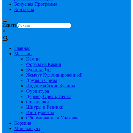
Бонусная Программа
Контакты
Искать
×
Главная
Магазин
Камни
Формы из Камня
Бусины Дзи
Жемчуг Культивированный
Друзы и Срезы
Индонезийские Бусины
Фурнитура
Дерево, Орехи, Перья
Стекляшки
Шнуры и Резинки
Инструменты
Оборудование и Упаковка
Корзина
Мой аккаунт