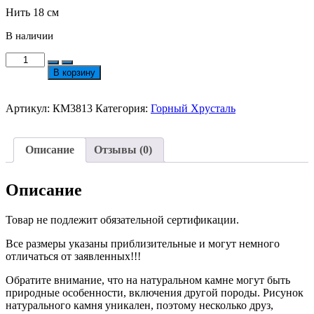
Нить 18 см
В наличии
Количество
товара
В корзину
Необработанный
Хрусталь
Средняя
Артикул:
КМ3813
Категория:
Горный Хрусталь
Рубка
№3813
Описание
Отзывы (0)
Описание
Товар не подлежит обязательной сертификации.
Все размеры указаны приблизительные и могут немного
отличаться от заявленных!!!
Обратите внимание, что на натуральном камне могут быть
природные особенности, включения другой породы. Рисунок
натурального камня уникален, поэтому несколько друз,