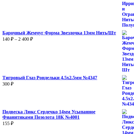
3
800 ₽
Барочный Жемчуг Форма Звездочка 13мм Нить/Шт
Диапазон
140
₽
–
2 400
₽
цен:
140 ₽
–
2
400 ₽
Тигровый Глаз Рондельки 4.5х2.5мм №4347
300
₽
Подвеска Люкс Сердечко 14мм Усыпанное
Фианитиками Позолота 18К №4001
155
₽