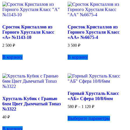
Сросток Кристаллов из
Сросток Кристаллов из
Горного Хрусталя Класс
Горного Хрусталя Класс
«А» №1143-10
«АА» №6675-4
2 500
₽
3 500
₽
В корзину
В корзину
Горный Хрусталь Класс
Хрусталь Кубик с Гранью
«АБ» Сфера 10/8/6мм
6мм Цвет Дымчатый Топаз
Диапазон
580
₽
–
1 120
₽
№3322
цен:
Этот
580 ₽
40
₽
Выберите параметры
товар
–
имеет
1
В корзину
несколько