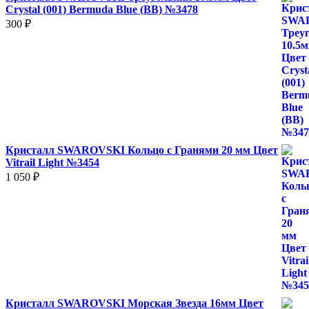
Crystal (001) Bermuda Blue (BB) №3478
300
₽
Кристалл SWAROVSKI Кольцо с Гранями 20 мм Цвет
Vitrail Light №3454
1 050
₽
Кристалл SWAROVSKI Морская Звезда 16мм Цвет