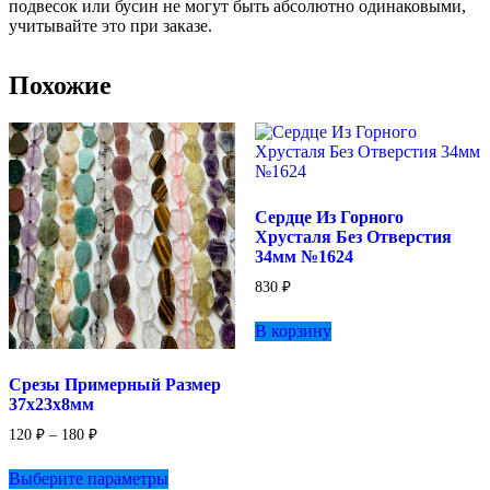
подвесок или бусин не могут быть абсолютно одинаковыми,
учитывайте это при заказе.
Похожие
Сердце Из Горного
Хрусталя Без Отверстия
34мм №1624
830
₽
В корзину
Срезы Примерный Размер
37х23х8мм
Диапазон
120
₽
–
180
₽
цен:
Этот
120 ₽
Выберите параметры
товар
–