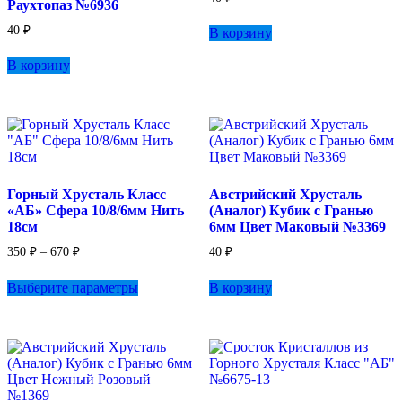
Раухтопаз №6936
40
₽
В корзину
В корзину
Горный Хрусталь Класс
Австрийский Хрусталь
«АБ» Сфера 10/8/6мм Нить
(Аналог) Кубик с Гранью
18см
6мм Цвет Маковый №3369
Диапазон
350
₽
–
670
₽
40
₽
цен:
Этот
350 ₽
Выберите параметры
В корзину
товар
–
имеет
670 ₽
несколько
вариаций.
Опции
можно
выбрать
на