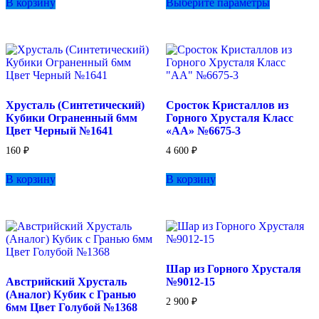
В корзину
Выберите параметры
товар
–
имеет
175 ₽
несколько
вариаций.
Опции
можно
выбрать
на
Хрусталь (Синтетический)
Сросток Кристаллов из
странице
Кубики Ограненный 6мм
Горного Хрусталя Класс
товара.
Цвет Черный №1641
«АА» №6675-3
160
₽
4 600
₽
В корзину
В корзину
Шар из Горного Хрусталя
Австрийский Хрусталь
№9012-15
(Аналог) Кубик с Гранью
2 900
₽
6мм Цвет Голубой №1368