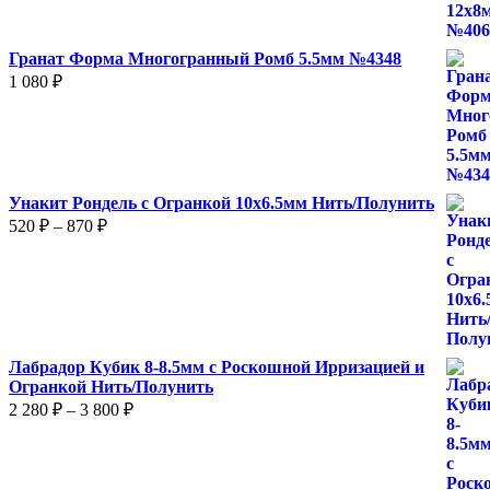
Гранат Форма Многогранный Ромб 5.5мм №4348
1 080
₽
Унакит Рондель с Огранкой 10х6.5мм Нить/Полунить
Диапазон
520
₽
–
870
₽
цен:
520 ₽
–
870 ₽
Лабрадор Кубик 8-8.5мм с Роскошной Ирризацией и
Огранкой Нить/Полунить
Диапазон
2 280
₽
–
3 800
₽
цен:
2
280 ₽
–