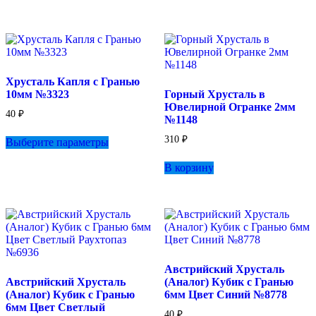
имеет
180 ₽
несколько
вариаций.
Опции
можно
выбрать
Хрусталь Капля с Гранью
на
10мм №3323
Горный Хрусталь в
странице
Ювелирной Огранке 2мм
товара.
40
₽
№1148
Этот
310
₽
Выберите параметры
товар
имеет
В корзину
несколько
вариаций.
Опции
можно
выбрать
на
странице
товара.
Австрийский Хрусталь
Австрийский Хрусталь
(Аналог) Кубик с Гранью
(Аналог) Кубик с Гранью
6мм Цвет Синий №8778
6мм Цвет Светлый
40
₽