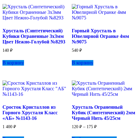
Хрусталь (Синтетический)
Горный Хрусталь в
Кубики Ограненные 3х3мм
Ювелирной Огранке 4мм
Цвет Нежно-Голубой №8293
№9075
140
₽
540
₽
В корзину
В корзину
Сросток Кристаллов из
Хрусталь Ограненный
Горного Хрусталя Класс
Кубик (Синтетический) 2мм
«АБ» №1143-16
Черный Нить 45/25см
Диапазон
1 400
₽
120
₽
–
175
₽
цен:
Этот
120 ₽