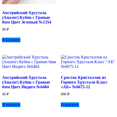
несколько
вариаций.
Опции
Австрийский Хрусталь
можно
(Аналог) Кубик с Гранью
выбрать
8мм Цвет Зеленый №1354
на
странице
40
₽
товара.
В корзину
Австрийский Хрусталь
Сросток Кристаллов из
(Аналог) Кубик с Гранью
Горного Хрусталя Класс
6мм Цвет Индиго №6484
«АБ» №6675-12
40
₽
800
₽
В корзину
В корзину