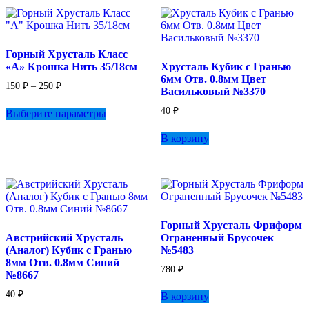
Горный Хрусталь Класс
«А» Крошка Нить 35/18см
Хрусталь Кубик с Гранью
6мм Отв. 0.8мм Цвет
Диапазон
150
₽
–
250
₽
Васильковый №3370
цен:
Этот
150 ₽
40
₽
Выберите параметры
товар
–
имеет
250 ₽
В корзину
несколько
вариаций.
Опции
можно
выбрать
на
странице
Горный Хрусталь Фриформ
товара.
Австрийский Хрусталь
Ограненный Брусочек
(Аналог) Кубик с Гранью
№5483
8мм Отв. 0.8мм Синий
780
₽
№8667
40
₽
В корзину