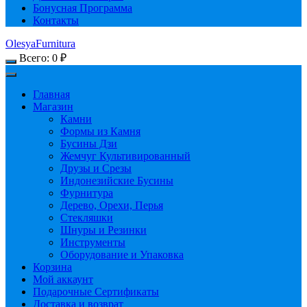
Бонусная Программа
Контакты
OlesyaFurnitura
Всего:
0
₽
Главная
Магазин
Камни
Формы из Камня
Бусины Дзи
Жемчуг Культивированный
Друзы и Срезы
Индонезийские Бусины
Фурнитура
Дерево, Орехи, Перья
Стекляшки
Шнуры и Резинки
Инструменты
Оборудование и Упаковка
Корзина
Мой аккаунт
Подарочные Сертификаты
Доставка и возврат