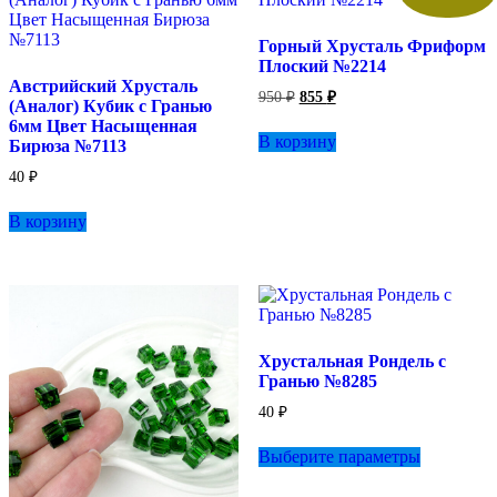
Горный Хрусталь Фриформ
Плоский №2214
Австрийский Хрусталь
Первоначальная
Текущая
950
₽
855
₽
(Аналог) Кубик с Гранью
цена
цена:
6мм Цвет Насыщенная
составляла
855 ₽.
В корзину
Бирюза №7113
950 ₽.
40
₽
В корзину
Хрустальная Рондель с
Гранью №8285
40
₽
Этот
Выберите параметры
товар
имеет