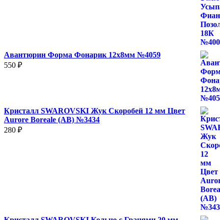
Авантюрин Форма Фонарик 12x8мм №4059
550
₽
Кристалл SWAROVSKI Жук Скоробей 12 мм Цвет
Aurore Boreale (AB) №3434
280
₽
Кристалл SWAROVSKI Кольцо с Гранями 20 мм