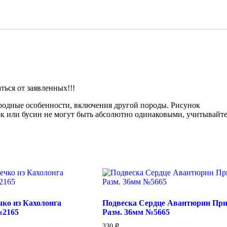
Или
Песочные
Часы
№3307
ься от заявленных!!!
иродные особенности, включения другой породы. Рисунок
ок или бусин не могут быть абсолютно одинаковыми, учитывайте
чко из Кахолонга
Подвеска Сердце Авантюрин При
№2165
Разм. 36мм №5665
330
₽