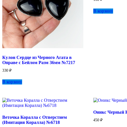
В корзину
Кулон Сердце из Черного Агата в
Оправе с Бейлом Разм 36мм №7217
330
₽
В корзину
Оникс Черный 
Веточка Коралла с Отверстием
450
₽
(Имитация Коралла) №6718