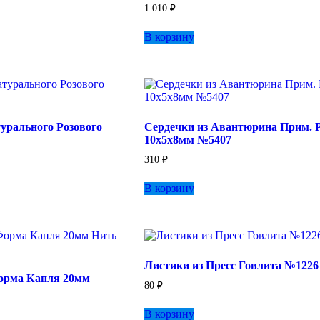
1 010
₽
В корзину
турального Розового
Сердечки из Авантюрина Прим. Р
10х5х8мм №5407
310
₽
В корзину
Листики из Пресс Говлита №1226
орма Капля 20мм
80
₽
зон
В корзину