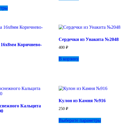
Этот
етры
товар
имеет
несколько
вариаций.
Опции
можно
Сердечки из Унакита №2048
выбрать
 16х8мм Коричнево-
на
400
₽
странице
товара.
В корзину
Кулон из Камня №916
снежного Кальцита
250
₽
90
Этот
Выберите параметры
товар
имеет