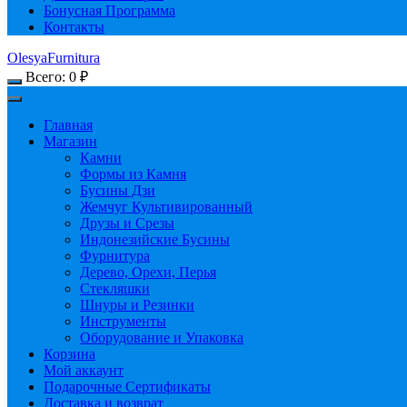
Бонусная Программа
Контакты
OlesyaFurnitura
Всего:
0
₽
Главная
Магазин
Камни
Формы из Камня
Бусины Дзи
Жемчуг Культивированный
Друзы и Срезы
Индонезийские Бусины
Фурнитура
Дерево, Орехи, Перья
Стекляшки
Шнуры и Резинки
Инструменты
Оборудование и Упаковка
Корзина
Мой аккаунт
Подарочные Сертификаты
Доставка и возврат