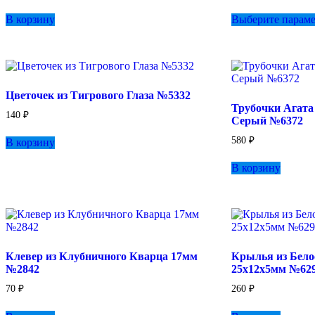
240 ₽
В корзину
Выберите парам
–
400 ₽
Цветочек из Тигрового Глаза №5332
Трубочки Агата
140
₽
Серый №6372
580
₽
В корзину
В корзину
Клевер из Клубничного Кварца 17мм
Крылья из Бело
№2842
25х12х5мм №62
70
₽
260
₽