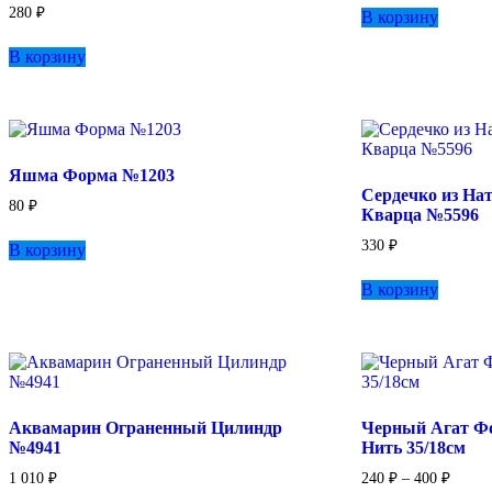
280
₽
В корзину
В корзину
Яшма Форма №1203
Сердечко из На
80
₽
Кварца №5596
330
₽
В корзину
В корзину
Аквамарин Ограненный Цилиндр
Черный Агат Ф
№4941
Нить 35/18см
Диапа
1 010
₽
240
₽
–
400
₽
цен: