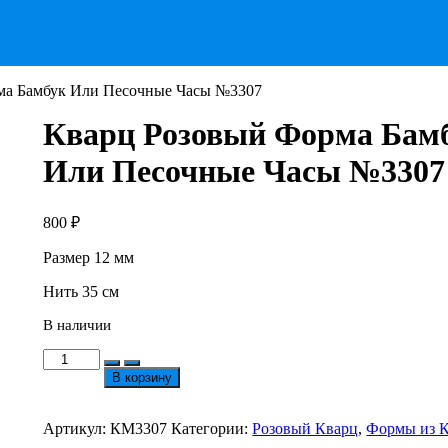
ма Бамбук Или Песочные Часы №3307
Кварц Розовый Форма Бам
Или Песочные Часы №3307
800
₽
Размер 12 мм
Нить 35 см
В наличии
Количество
товара
В корзину
Кварц
Розовый
Форма
Артикул:
КМ3307
Категории:
Розовый Кварц
,
Формы из 
Бамбук