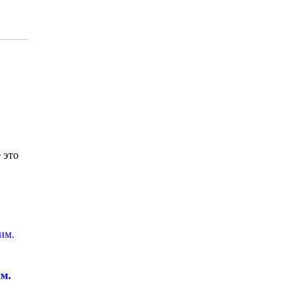
 это
м.