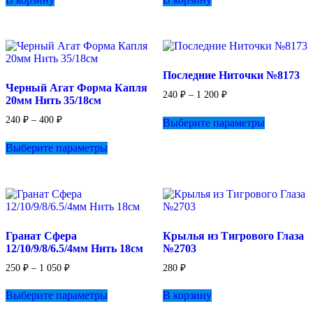
Последние Ниточки №8173
Черный Агат Форма Капля
Диапазон
240
₽
–
1 200
₽
20мм Нить 35/18см
цен:
Этот
240 ₽
Диапазон
240
₽
–
400
₽
Выберите параметры
товар
–
цен:
Этот
имеет
1
240 ₽
Выберите параметры
товар
несколько
200 ₽
–
имеет
вариаций.
400 ₽
несколько
Опции
вариаций.
можно
Опции
выбрать
можно
на
выбрать
странице
Гранат Сфера
Крылья из Тигрового Глаза
на
товара.
12/10/9/8/6.5/4мм Нить 18см
№2703
странице
товара.
Диапазон
250
₽
–
1 050
₽
280
₽
цен:
Этот
250 ₽
Выберите параметры
В корзину
товар
–
имеет
1