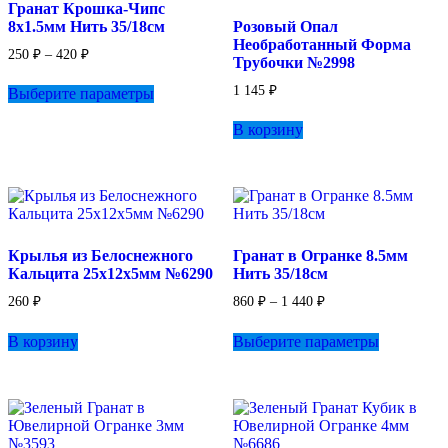
Гранат Крошка-Чипс
8х1.5мм Нить 35/18см
Розовый Опал
Необработанный Форма
Диапазон
250
₽
–
420
₽
Трубочки №2998
цен:
Этот
250 ₽
1 145
₽
Выберите параметры
товар
–
имеет
420 ₽
В корзину
несколько
вариаций.
Опции
можно
выбрать
на
странице
Крылья из Белоснежного
Гранат в Огранке 8.5мм
товара.
Кальцита 25х12х5мм №6290
Нить 35/18см
Диапазон
260
₽
860
₽
–
1 440
₽
цен:
Этот
860 ₽
В корзину
Выберите параметры
товар
–
имеет
1
несколько
440 ₽
вариаций.
Опции
можно