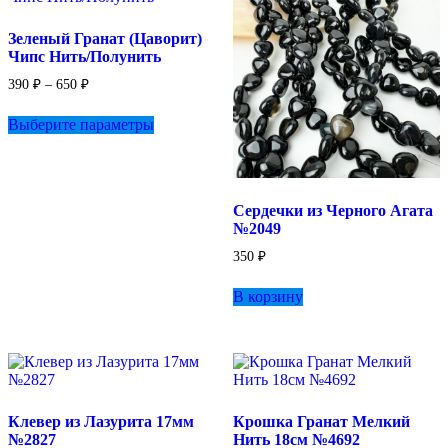
Зеленый Гранат (Цаворит)
Чипс Нить/Полунить
Диапазон
390
₽
–
650
₽
цен:
Этот
390 ₽
Выберите параметры
товар
–
имеет
650 ₽
несколько
вариаций.
Опции
Сердечки из Черного Агата
можно
№2049
выбрать
на
350
₽
странице
товара.
В корзину
Клевер из Лазурита 17мм
Крошка Гранат Мелкий
№2827
Нить 18см №4692