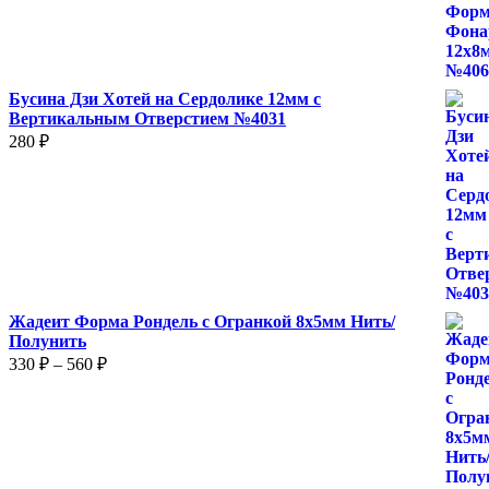
Бусина Дзи Хотей на Сердолике 12мм с
Вертикальным Отверстием №4031
280
₽
Жадеит Форма Рондель с Огранкой 8х5мм Нить/
Полунить
Диапазон
330
₽
–
560
₽
цен:
330 ₽
–
560 ₽