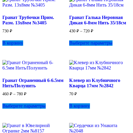
Гранат Трубочки Прим.
Гранат Галька Неровная
Разм. 13х8мм №3405
Дикая 6-8мм Нить 35/18см
Диапазон
730
₽
430
₽
–
720
₽
цен:
Этот
430 ₽
В корзину
Выберите параметры
товар
–
имеет
720 ₽
несколько
вариаций.
Опции
можно
выбрать
Гранат Ограненный 6-6.5мм
Клевер из Клубничного
на
Нить/Полунить
Кварца 17мм №2842
странице
товара.
Диапазон
460
₽
–
780
₽
70
₽
цен:
Этот
460 ₽
Выберите параметры
В корзину
товар
–
имеет
780 ₽
несколько
вариаций.
Опции
можно