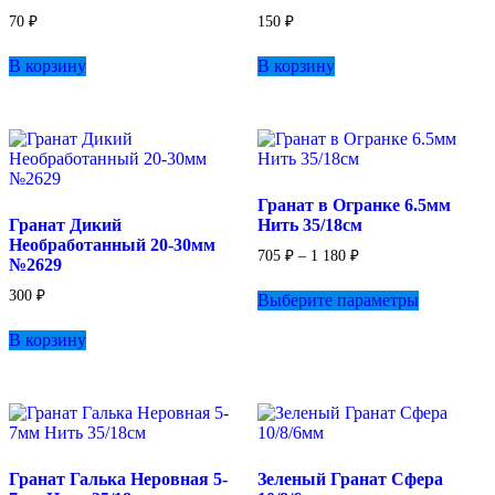
70
₽
150
₽
В корзину
В корзину
Гранат в Огранке 6.5мм
Гранат Дикий
Нить 35/18см
Необработанный 20-30мм
Диапазон
705
₽
–
1 180
₽
№2629
цен:
Этот
705 ₽
300
₽
Выберите параметры
товар
–
имеет
1
В корзину
несколько
180 ₽
вариаций.
Опции
можно
выбрать
на
странице
Гранат Галька Неровная 5-
Зеленый Гранат Сфера
товара.