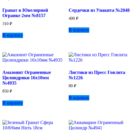
выбрать
Гранат в Ювелирной
Сердечки из Унакита №2048
на
Огранке 2мм №8157
странице
400
₽
товара.
310
₽
В корзину
В корзину
Амазонит Ограненные
Листики из Пресс Говлита
Цилиндрики 16х10мм
№1226
№4935
80
₽
850
₽
В корзину
В корзину