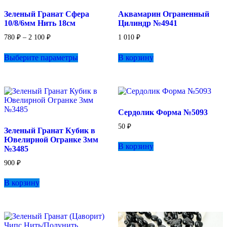
Зеленый Гранат Сфера
Аквамарин Ограненный
10/8/6мм Нить 18см
Цилиндр №4941
Диапазон
780
₽
–
2 100
₽
1 010
₽
цен:
Этот
780 ₽
Выберите параметры
В корзину
товар
–
имеет
2
несколько
100 ₽
вариаций.
Опции
можно
Сердолик Форма №5093
выбрать
на
50
₽
Зеленый Гранат Кубик в
странице
Ювелирной Огранке 3мм
товара.
В корзину
№3485
900
₽
В корзину