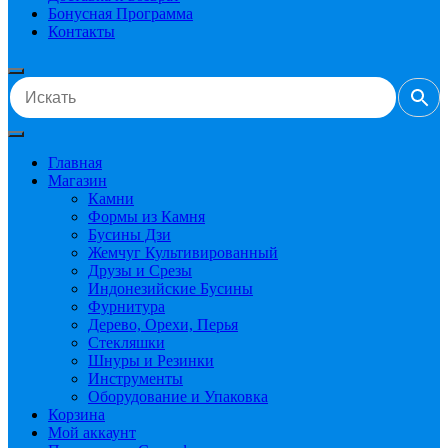
Бонусная Программа
Контакты
Главная
Магазин
Камни
Формы из Камня
Бусины Дзи
Жемчуг Культивированный
Друзы и Срезы
Индонезийские Бусины
Фурнитура
Дерево, Орехи, Перья
Стекляшки
Шнуры и Резинки
Инструменты
Оборудование и Упаковка
Корзина
Мой аккаунт