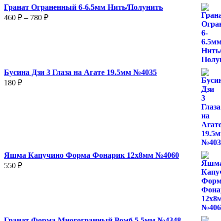
Гранат Ограненный 6-6.5мм Нить/Полунить
Диапазон
460
₽
–
780
₽
цен:
460 ₽
–
780 ₽
Бусина Дзи 3 Глаза на Агате 19.5мм №4035
180
₽
Яшма Капучино Форма Фонарик 12x8мм №4060
550
₽
Гранат Форма Многогранный Ромб 5.5мм №4348