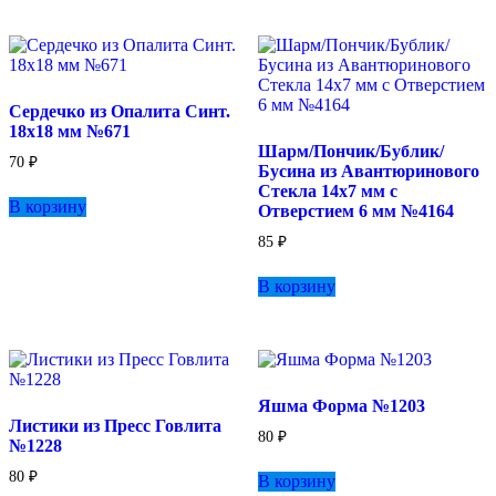
несколько
050 ₽
вариаций.
Опции
можно
выбрать
Сердечко из Опалита Синт.
на
18х18 мм №671
странице
Шарм/Пончик/Бублик/
товара.
70
₽
Бусина из Авантюринового
Стекла 14х7 мм с
В корзину
Отверстием 6 мм №4164
85
₽
В корзину
Яшма Форма №1203
Листики из Пресс Говлита
80
₽
№1228
80
₽
В корзину