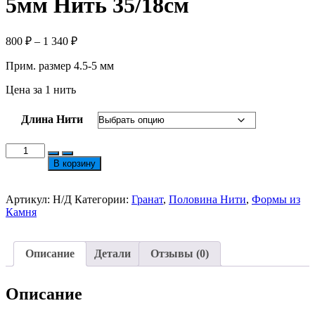
5мм Нить 35/18см
Диапазон
800
₽
–
1 340
₽
цен:
Прим. размер 4.5-5 мм
800 ₽
–
Цена за 1 нить
1
340 ₽
Длина Нити
Количество
товара
В корзину
Гранат
Кубик
с
Артикул:
Н/Д
Категории:
Гранат
,
Половина Нити
,
Формы из
Огранкой
Камня
4.5-
5мм
Нить
Описание
Детали
Отзывы (0)
35/18см
Описание