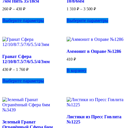
7мм Нить 35/18см
10/8/6мм
Диапазон
Диапазон
260
₽
–
430
₽
1 310
₽
–
3 500
₽
цен:
цен:
Этот
Этот
1
260 ₽
Выберите параметры
Выберите параметры
товар
товар
–
310 ₽
имеет
имеет
–
430 ₽
несколько
несколько
3
вариаций.
вариаций.
500 ₽
Опции
Опции
можно
можно
Аммонит в Оправе №1286
выбрать
выбрать
Гранат Сфера
на
на
410
₽
12/10/8/7.5/7/6/5.5/4/3мм
странице
странице
товара.
товара.
Диапазон
430
₽
–
1 760
₽
В корзину
цен:
Этот
430 ₽
Выберите параметры
товар
–
имеет
1
несколько
760 ₽
вариаций.
Опции
можно
выбрать
Листики из Пресс Говлита
на
Зеленый Гранат
№1225
странице
Огранённый Сфера 6мм
товара.