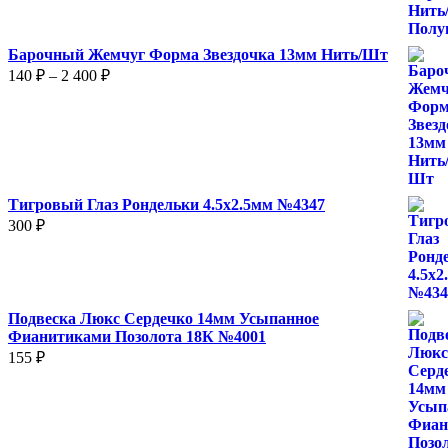
Барочный Жемчуг Форма Звездочка 13мм Нить/Шт
Диапазон
140
₽
–
2 400
₽
цен:
140 ₽
–
2
400 ₽
Тигровый Глаз Рондельки 4.5х2.5мм №4347
300
₽
Подвеска Люкс Сердечко 14мм Усыпанное
Фианитиками Позолота 18К №4001
155
₽