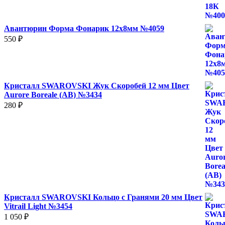
Авантюрин Форма Фонарик 12x8мм №4059
550
₽
Кристалл SWAROVSKI Жук Скоробей 12 мм Цвет
Aurore Boreale (AB) №3434
280
₽
Кристалл SWAROVSKI Кольцо с Гранями 20 мм Цвет
Vitrail Light №3454
1 050
₽