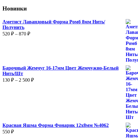
Новинки
Аметист Лавандовый Форма Ромб 8мм Нить/
Полунить
Диапазон
520
₽
–
870
₽
цен:
520 ₽
–
870 ₽
Барочный Жемчуг 16-17мм Цвет Жемчужно-Белый
Нить/Шт
Диапазон
130
₽
–
2 500
₽
цен:
130 ₽
–
2
500 ₽
Красная Яшма Форма Фонарик 12x8мм №4062
550
₽