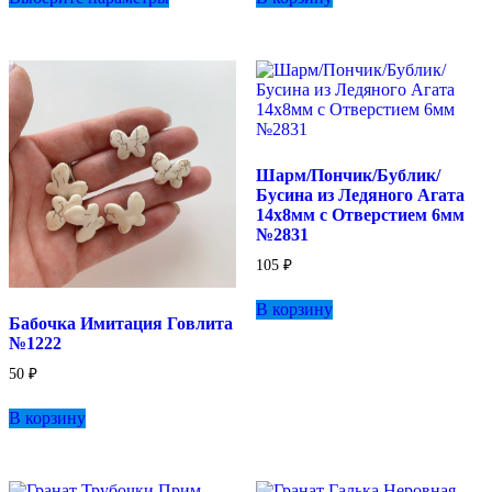
–
имеет
380 ₽
несколько
вариаций.
Опции
можно
выбрать
на
странице
Шарм/Пончик/Бублик/
товара.
Бусина из Ледяного Агата
14х8мм с Отверстием 6мм
№2831
105
₽
В корзину
Бабочка Имитация Говлита
№1222
50
₽
В корзину