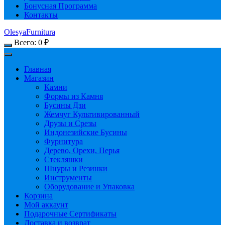
Бонусная Программа
Контакты
OlesyaFurnitura
Всего:
0
₽
Главная
Магазин
Камни
Формы из Камня
Бусины Дзи
Жемчуг Культивированный
Друзы и Срезы
Индонезийские Бусины
Фурнитура
Дерево, Орехи, Перья
Стекляшки
Шнуры и Резинки
Инструменты
Оборудование и Упаковка
Корзина
Мой аккаунт
Подарочные Сертификаты
Доставка и возврат