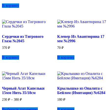
В корзину
Сердечки из Тигрового
Клевер Из Авантюрина 17
Глаза №2045
мм №2996
370
₽
70
₽
В корзину
В корзину
Черный Агат Капельки
Крылышко из Опалита с
15мм Нить 35/18см
Бейлом (Имитация) №6284
Диапазон
230
₽
–
380
₽
180
₽
цен:
Этот
230 ₽
Выберите параметры
В корзину
товар