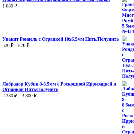
1 080
₽
Унакит Рондель с Огранкой 10х6.5мм Нить/Полунить
Диапазон
520
₽
–
870
₽
цен:
520 ₽
–
870 ₽
Лабрадор Кубик 8-8.5мм с Роскошной Ирризацией и
Огранкой Нить/Полунить
Диапазон
2 280
₽
–
3 800
₽
цен:
2
280 ₽
–
3
800 ₽