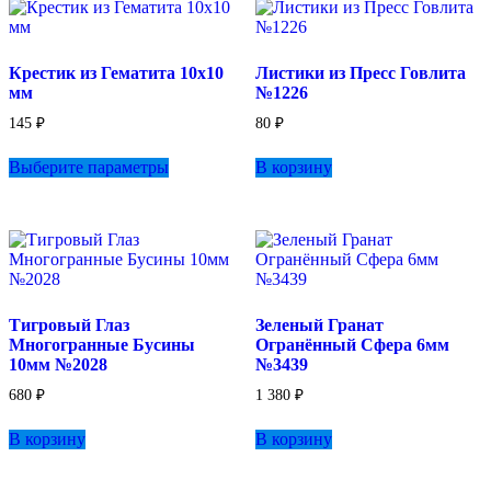
Опции
можно
выбрать
Крестик из Гематита 10х10
Листики из Пресс Говлита
на
мм
№1226
странице
товара.
145
₽
80
₽
Этот
Выберите параметры
В корзину
товар
имеет
несколько
вариаций.
Опции
можно
выбрать
на
Тигровый Глаз
Зеленый Гранат
странице
Многогранные Бусины
Огранённый Сфера 6мм
товара.
10мм №2028
№3439
680
₽
1 380
₽
В корзину
В корзину