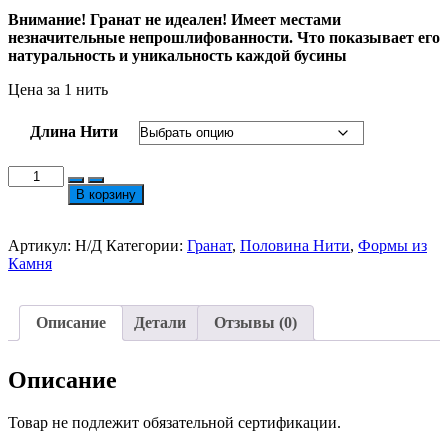
–
Внимание! Гранат не идеален! Имеет местами
580 ₽
незначительные непрошлифованности. Что показывает его
натуральность и уникальность каждой бусины
Цена за 1 нить
Длина Нити
Количество
товара
В корзину
Гранат
Галька
Неровная
Артикул:
Н/Д
Категории:
Гранат
,
Половина Нити
,
Формы из
8-
Камня
10мм
Нить
35/18см
Описание
Детали
Отзывы (0)
Описание
Товар не подлежит обязательной сертификации.