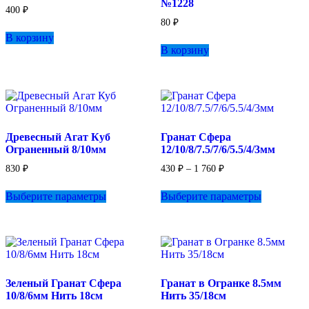
№1228
товара.
странице
400
₽
товара.
80
₽
В корзину
В корзину
Древесный Агат Куб
Гранат Сфера
Ограненный 8/10мм
12/10/8/7.5/7/6/5.5/4/3мм
Диапазон
830
₽
430
₽
–
1 760
₽
цен:
Этот
Этот
430 ₽
Выберите параметры
Выберите параметры
товар
товар
–
имеет
имеет
1
несколько
несколько
760 ₽
вариаций.
вариаций.
Опции
Опции
можно
можно
выбрать
выбрать
Зеленый Гранат Сфера
Гранат в Огранке 8.5мм
на
на
10/8/6мм Нить 18см
Нить 35/18см
странице
странице
товара.
товара.