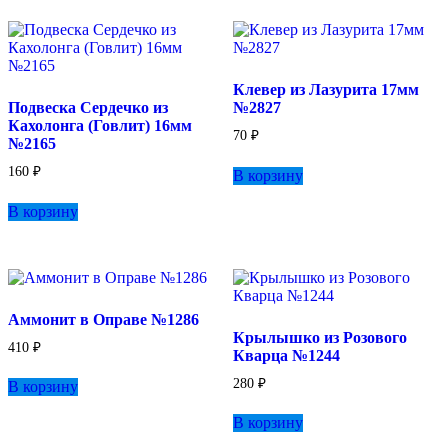
Опции
можно
выбрать
на
странице
Клевер из Лазурита 17мм
товара.
Подвеска Сердечко из
№2827
Кахолонга (Говлит) 16мм
70
₽
№2165
160
₽
В корзину
В корзину
Аммонит в Оправе №1286
Крылышко из Розового
410
₽
Кварца №1244
280
₽
В корзину
В корзину