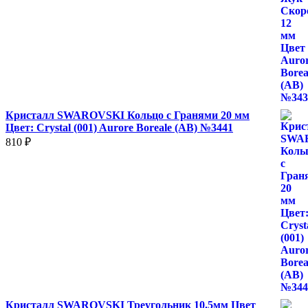
Кристалл SWAROVSKI Кольцо с Гранями 20 мм
Цвет: Crystal (001) Aurore Boreale (AB) №3441
810
₽
Кристалл SWAROVSKI Треугольник 10.5мм Цвет