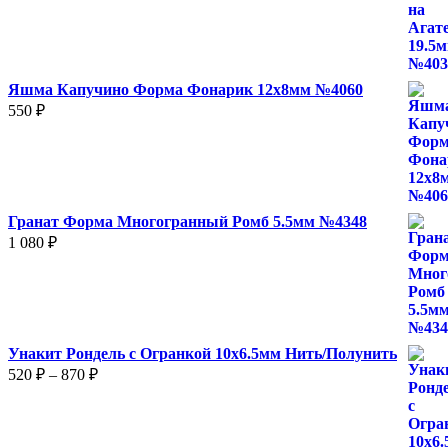
Яшма Капучино Форма Фонарик 12x8мм №4060
550
₽
Гранат Форма Многогранный Ромб 5.5мм №4348
1 080
₽
Унакит Рондель с Огранкой 10х6.5мм Нить/Полунить
Диапазон
520
₽
–
870
₽
цен:
520 ₽
–