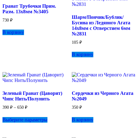
Гранат Трубочки Прим.
Разм. 13х8мм №3405
Шарм/Пончик/Бублик/
730
₽
Бусина из Ледяного Агата
14х8мм с Отверстием 6мм
В корзину
№2831
105
₽
В корзину
Зеленый Гранат (Цаворит)
Сердечки из Черного Агата
Чипс Нить/Полунить
№2049
Диапазон
390
₽
–
650
₽
350
₽
цен:
Этот
390 ₽
Выберите параметры
В корзину
товар
–
имеет
650 ₽
несколько
вариаций.