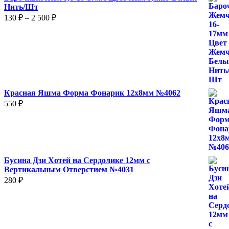
Нить/Шт
Диапазон
130
₽
–
2 500
₽
цен:
130 ₽
–
2
500 ₽
Красная Яшма Форма Фонарик 12x8мм №4062
550
₽
Бусина Дзи Хотей на Сердолике 12мм с
Вертикальным Отверстием №4031
280
₽