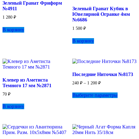
Зеленый Гранат Фриформ
на
№4911
Зеленый Гранат Кубик в
странице
Ювелирной Огранке 4мм
товара.
1 280
₽
№6686
1 500
₽
В корзину
В корзину
Последние Ниточки №8173
Клевер из Аметиста
Диапазон
240
₽
–
1 200
₽
Темного 17 мм №2871
цен:
Этот
240 ₽
70
₽
Выберите параметры
товар
–
имеет
1
В корзину
несколько
200 ₽
вариаций.
Опции
можно
выбрать
на