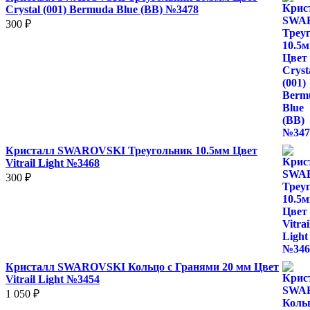
Crystal (001) Bermuda Blue (BB) №3478
300
₽
Кристалл SWAROVSKI Треугольник 10.5мм Цвет
Vitrail Light №3468
300
₽
Кристалл SWAROVSKI Кольцо с Гранями 20 мм Цвет
Vitrail Light №3454
1 050
₽