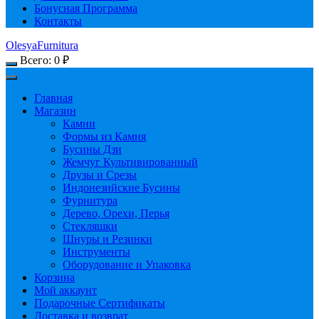
Бонусная Программа
Контакты
OlesyaFurnitura
Всего:
0
₽
Главная
Магазин
Камни
Формы из Камня
Бусины Дзи
Жемчуг Культивированный
Друзы и Срезы
Индонезийские Бусины
Фурнитура
Дерево, Орехи, Перья
Стекляшки
Шнуры и Резинки
Инструменты
Оборудование и Упаковка
Корзина
Мой аккаунт
Подарочные Сертификаты
Доставка и возврат