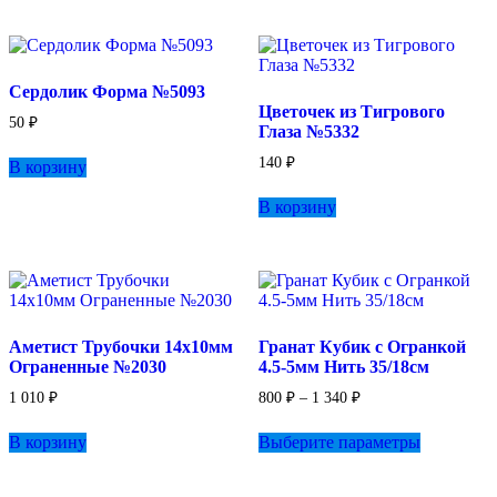
Сердолик Форма №5093
Цветочек из Тигрового
50
₽
Глаза №5332
140
₽
В корзину
В корзину
Аметист Трубочки 14х10мм
Гранат Кубик с Огранкой
Ограненные №2030
4.5-5мм Нить 35/18см
Диапазон
1 010
₽
800
₽
–
1 340
₽
цен:
Этот
800 ₽
В корзину
Выберите параметры
товар
–
имеет
1
несколько
340 ₽