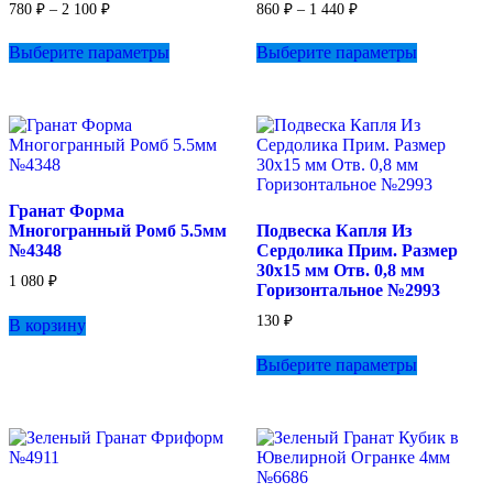
Диапазон
Диапазон
780
₽
–
2 100
₽
860
₽
–
1 440
₽
цен:
цен:
Этот
Этот
780 ₽
860 ₽
Выберите параметры
Выберите параметры
товар
товар
–
–
имеет
имеет
2
1
несколько
несколько
100 ₽
440 ₽
вариаций.
вариаций.
Опции
Опции
можно
можно
выбрать
выбрать
на
на
Гранат Форма
странице
странице
Многогранный Ромб 5.5мм
Подвеска Капля Из
товара.
товара.
№4348
Сердолика Прим. Размер
30х15 мм Отв. 0,8 мм
1 080
₽
Горизонтальное №2993
130
₽
В корзину
Этот
Выберите параметры
товар
имеет
несколько
вариаций.
Опции
можно
выбрать