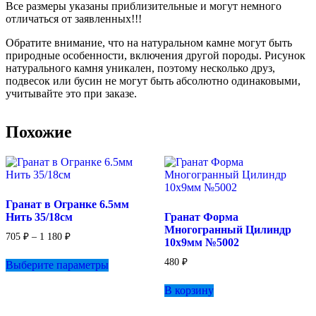
Все размеры указаны приблизительные и могут немного
отличаться от заявленных!!!
Обратите внимание, что на натуральном камне могут быть
природные особенности, включения другой породы. Рисунок
натурального камня уникален, поэтому несколько друз,
подвесок или бусин не могут быть абсолютно одинаковыми,
учитывайте это при заказе.
Похожие
Гранат в Огранке 6.5мм
Нить 35/18см
Гранат Форма
Многогранный Цилиндр
Диапазон
705
₽
–
1 180
₽
10х9мм №5002
цен:
Этот
705 ₽
480
₽
Выберите параметры
товар
–
имеет
1
В корзину
несколько
180 ₽
вариаций.