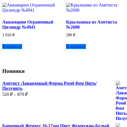
Аквамарин Ограненный
Крылышко из Аметиста
Цилиндр №4941
№2608
1 010
₽
280
₽
В корзину
В корзину
Новинки
Аметист Лавандовый Форма Ромб 8мм Нить/
Полунить
Диапазон
520
₽
–
870
₽
цен:
520 ₽
–
870 ₽
Барочный Жемчуг 16-17мм Цвет Жемчужно-Белый