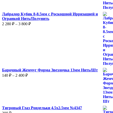
870 ₽
Лабрадор Кубик 8-8.5мм с Роскошной Ирризацией и
Огранкой Нить/Полунить
Диапазон
2 280
₽
–
3 800
₽
цен:
2
280 ₽
–
3
800 ₽
Барочный Жемчуг Форма Звездочка 13мм Нить/Шт
Диапазон
140
₽
–
2 400
₽
цен:
140 ₽
–
2
400 ₽
Тигровый Глаз Рондельки 4.5х2.5мм №4347