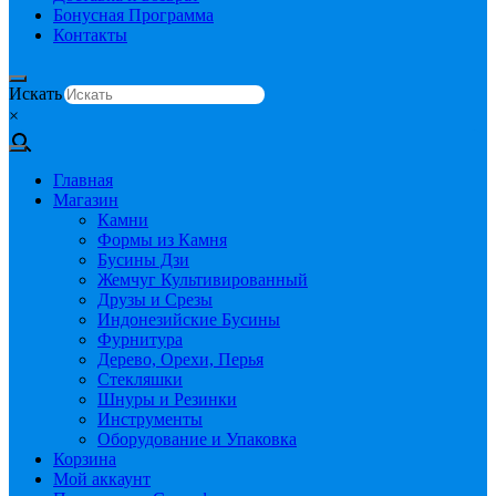
Бонусная Программа
Контакты
Искать
×
Главная
Магазин
Камни
Формы из Камня
Бусины Дзи
Жемчуг Культивированный
Друзы и Срезы
Индонезийские Бусины
Фурнитура
Дерево, Орехи, Перья
Стекляшки
Шнуры и Резинки
Инструменты
Оборудование и Упаковка
Корзина
Мой аккаунт