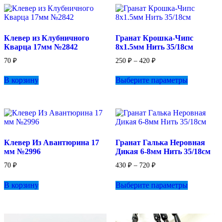
вариаций.
Опции
можно
выбрать
Клевер из Клубничного
Гранат Крошка-Чипс
на
Кварца 17мм №2842
8х1.5мм Нить 35/18см
странице
товара.
Диапазон
70
₽
250
₽
–
420
₽
цен:
Этот
250 ₽
В корзину
Выберите параметры
товар
–
имеет
420 ₽
несколько
вариаций.
Опции
можно
выбрать
Клевер Из Авантюрина 17
Гранат Галька Неровная
на
мм №2996
Дикая 6-8мм Нить 35/18см
странице
товара.
Диапазон
70
₽
430
₽
–
720
₽
цен:
Этот
430 ₽
В корзину
Выберите параметры
товар
–
имеет
720 ₽
несколько
вариаций.
Опции