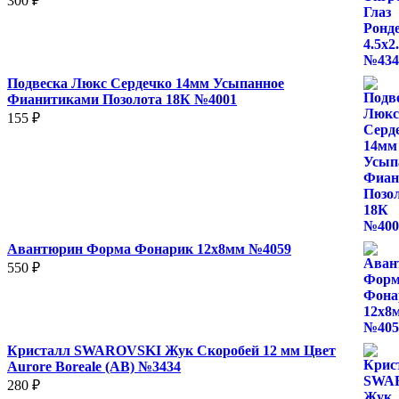
300
₽
Подвеска Люкс Сердечко 14мм Усыпанное
Фианитиками Позолота 18К №4001
155
₽
Авантюрин Форма Фонарик 12x8мм №4059
550
₽
Кристалл SWAROVSKI Жук Скоробей 12 мм Цвет
Aurore Boreale (AB) №3434
280
₽