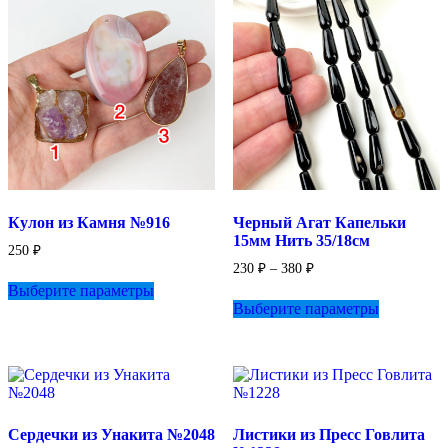
можно
выбрать
на
странице
товара.
Кулон из Камня №916
Черный Агат Капельки
15мм Нить 35/18см
250
₽
Диапазон
230
₽
–
380
₽
Этот
цен:
Выберите параметры
товар
Этот
230 ₽
Выберите параметры
имеет
товар
–
несколько
имеет
380 ₽
вариаций.
несколько
Опции
вариаций.
можно
Опции
выбрать
можно
на
выбрать
Сердечки из Унакита №2048
Листики из Пресс Говлита
странице
на