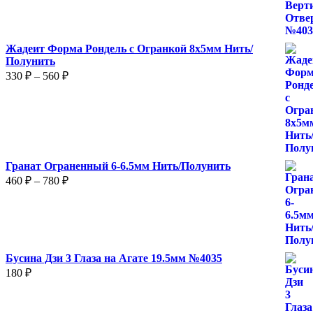
Жадеит Форма Рондель с Огранкой 8х5мм Нить/
Полунить
Диапазон
330
₽
–
560
₽
цен:
330 ₽
–
560 ₽
Гранат Ограненный 6-6.5мм Нить/Полунить
Диапазон
460
₽
–
780
₽
цен:
460 ₽
–
780 ₽
Бусина Дзи 3 Глаза на Агате 19.5мм №4035
180
₽