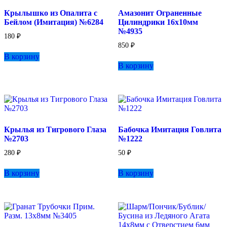
Крылышко из Опалита с
Амазонит Ограненные
Бейлом (Имитация) №6284
Цилиндрики 16х10мм
№4935
180
₽
850
₽
В корзину
В корзину
Крылья из Тигрового Глаза
Бабочка Имитация Говлита
№2703
№1222
280
₽
50
₽
В корзину
В корзину