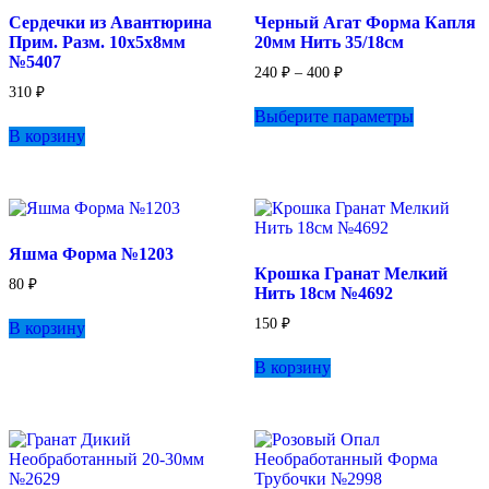
странице
Сердечки из Авантюрина
Черный Агат Форма Капля
товара.
Прим. Разм. 10х5х8мм
20мм Нить 35/18см
№5407
Диапазон
240
₽
–
400
₽
цен:
310
₽
Этот
240 ₽
Выберите параметры
товар
–
В корзину
имеет
400 ₽
несколько
вариаций.
Опции
можно
выбрать
Яшма Форма №1203
на
Крошка Гранат Мелкий
странице
80
₽
Нить 18см №4692
товара.
150
₽
В корзину
В корзину