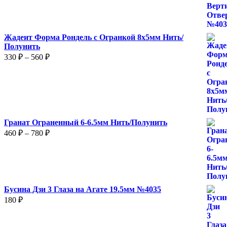
Жадеит Форма Рондель с Огранкой 8х5мм Нить/
Полунить
Диапазон
330
₽
–
560
₽
цен:
330 ₽
–
560 ₽
Гранат Ограненный 6-6.5мм Нить/Полунить
Диапазон
460
₽
–
780
₽
цен:
460 ₽
–
780 ₽
Бусина Дзи 3 Глаза на Агате 19.5мм №4035
180
₽