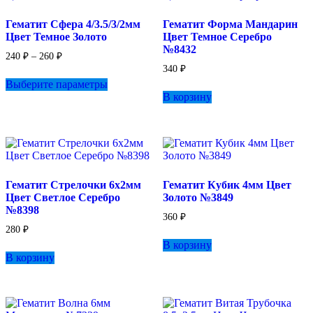
странице
Гематит Сфера 4/3.5/3/2мм
Гематит Форма Мандарин
товара.
Цвет Темное Золото
Цвет Темное Серебро
№8432
Диапазон
240
₽
–
260
₽
цен:
340
₽
Этот
240 ₽
Выберите параметры
товар
–
В корзину
имеет
260 ₽
несколько
вариаций.
Опции
можно
выбрать
на
Гематит Стрелочки 6х2мм
Гематит Кубик 4мм Цвет
странице
Цвет Светлое Серебро
Золото №3849
товара.
№8398
360
₽
280
₽
В корзину
В корзину