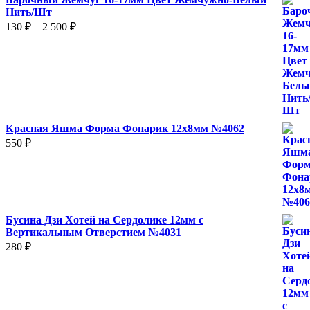
Нить/Шт
Диапазон
130
₽
–
2 500
₽
цен:
130 ₽
–
2
500 ₽
Красная Яшма Форма Фонарик 12x8мм №4062
550
₽
Бусина Дзи Хотей на Сердолике 12мм с
Вертикальным Отверстием №4031
280
₽