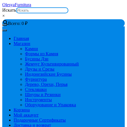
Перейти
OlesyaFurnitura
к
Искать
содержимому
×
Всего:
0
₽
Главная
Магазин
Камни
Формы из Камня
Бусины Дзи
Жемчуг Культивированный
Друзы и Срезы
Индонезийские Бусины
Фурнитура
Дерево, Орехи, Перья
Стекляшки
Шнуры и Резинки
Инструменты
Оборудование и Упаковка
Корзина
Мой аккаунт
Подарочные Сертификаты
Доставка и возврат