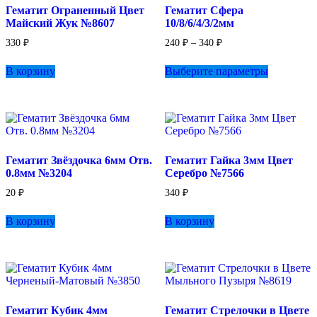
Гематит Ограненный Цвет
Гематит Сфера
на
Майский Жук №8607
10/8/6/4/3/2мм
странице
товара.
Диапазон
330
₽
240
₽
–
340
₽
цен:
Этот
240 ₽
В корзину
Выберите параметры
товар
–
имеет
340 ₽
несколько
вариаций.
Опции
можно
выбрать
Гематит Звёздочка 6мм Отв.
Гематит Гайка 3мм Цвет
на
0.8мм №3204
Серебро №7566
странице
товара.
20
₽
340
₽
В корзину
В корзину
Гематит Кубик 4мм
Гематит Стрелочки в Цвете