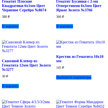
Гематит Плоские
Гематит Бусинки с 2-мя
Квадратики 6х1мм Цвет
Отверстиями 6х3мм Цвет
Черненое Серебро №8674
Яркое Золото №3766
380
₽
360
₽
В корзину
В корзину
Крестик из Гематита 10х10
Сквозной Клевер из
мм
Гематита 12мм Цвет Золото
145
₽
№3277
Этот
30
₽
Выберите параметры
товар
имеет
В корзину
несколько
вариаций.
Опции
можно
выбрать
на