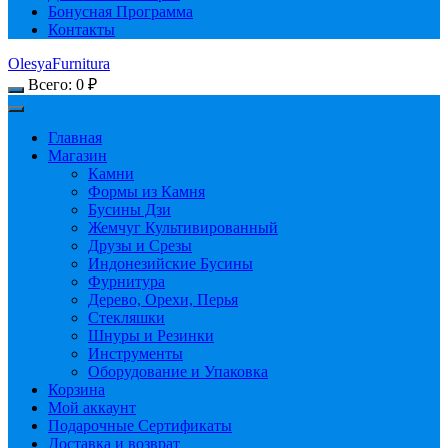
Бонусная Программа
Контакты
OlesyaFurnitura
Всего:
0
₽
Главная
Магазин
Камни
Формы из Камня
Бусины Дзи
Жемчуг Культивированный
Друзы и Срезы
Индонезийские Бусины
Фурнитура
Дерево, Орехи, Перья
Стекляшки
Шнуры и Резинки
Инструменты
Оборудование и Упаковка
Корзина
Мой аккаунт
Подарочные Сертификаты
Доставка и возврат