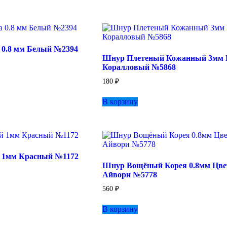
0.8 мм Белый №2394
Шнур Плетеный Кожанный 3мм 
Коралловый №5868
180
₽
В корзину
1мм Красный №1172
Шнур Вощёный Корея 0.8мм Цве
Айвори №5778
560
₽
В корзину