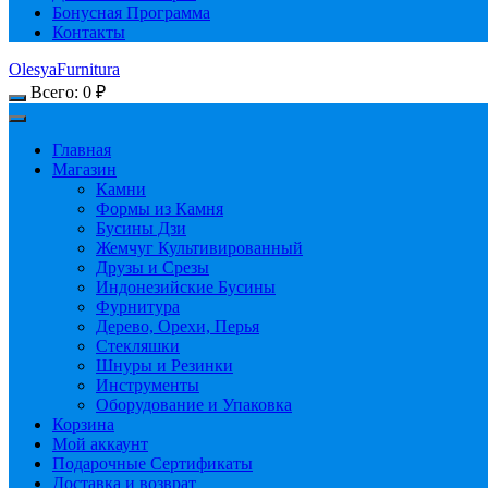
Бонусная Программа
Контакты
OlesyaFurnitura
Всего:
0
₽
Главная
Магазин
Камни
Формы из Камня
Бусины Дзи
Жемчуг Культивированный
Друзы и Срезы
Индонезийские Бусины
Фурнитура
Дерево, Орехи, Перья
Стекляшки
Шнуры и Резинки
Инструменты
Оборудование и Упаковка
Корзина
Мой аккаунт
Подарочные Сертификаты
Доставка и возврат