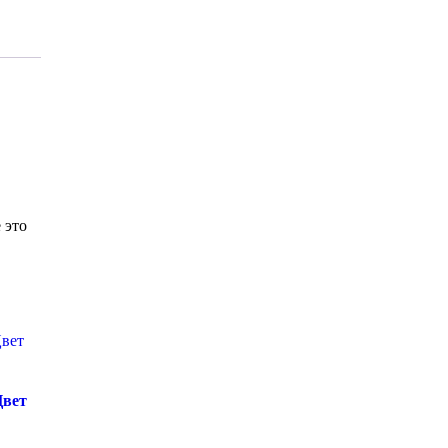
 это
Цвет