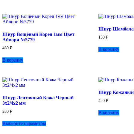
Шнур Шамбала 
Шнур Вощёный Корея 1мм Цвет
150
₽
Айвори №5779
460
₽
В корзину
В корзину
Шнур Кожаный 
Шнур Ленточный Кожа Черный
420
₽
3х2/4х2 мм
280
₽
В корзину
Этот
Выберите параметры
товар
имеет