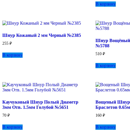
В корзину
Шнур Кожаный 2 мм Черный №2385
Шнур Вощёный
255
₽
№5788
510
₽
В корзину
В корзину
Каучуковый Шнур Полый Диаметр
Вощеный Шнур 
3мм Отв. 1.5мм Голубой №5651
Браслетов 0.65
70
₽
160
₽
В корзину
В корзину