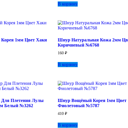
В корзину
 Корея 1мм Цвет Хаки
Шнур Натуральная Кожа 2мм Цв
Коричневый №6768
160
₽
В корзину
Для Плетения Лулы
Шнур Вощёный Корея 1мм Цвет
мм Белый №3262
Фиолетовый №5787
410
₽
В корзину