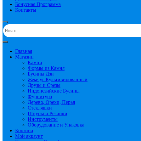
Бонусная Программа
Контакты
Главная
Магазин
Камни
Формы из Камня
Бусины Дзи
Жемчуг Культивированный
Друзы и Срезы
Индонезийские Бусины
Фурнитура
Дерево, Орехи, Перья
Стекляшки
Шнуры и Резинки
Инструменты
Оборудование и Упаковка
Корзина
Мой аккаунт