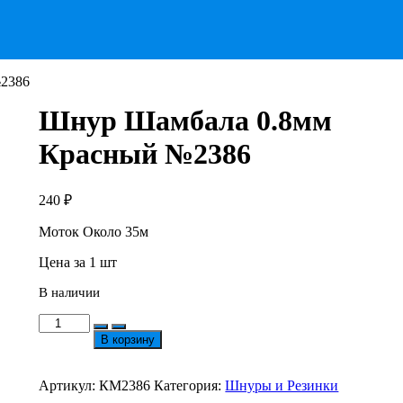
2386
Шнур Шамбала 0.8мм
Красный №2386
240
₽
Моток Около 35м
Цена за 1 шт
В наличии
Количество
товара
В корзину
Шнур
Шамбала
0.8мм
Артикул:
КМ2386
Категория:
Шнуры и Резинки
Красный