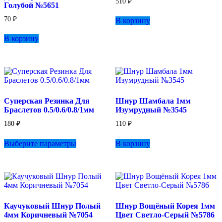
510
₽
Голубой №5651
70
₽
В корзину
В корзину
Суперская Резинка Для
Шнур Шамбала 1мм
Браслетов 0.5/0.6/0.8/1мм
Изумрудный №3545
180
₽
110
₽
Этот
Выберите параметры
В корзину
товар
имеет
несколько
вариаций.
Опции
можно
выбрать
Каучуковый Шнур Полый
Шнур Вощёный Корея 1мм
на
4мм Коричневый №7054
Цвет Светло-Серый №5786
странице