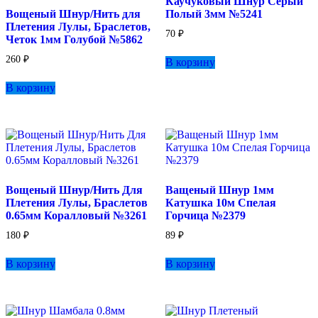
Каучуковый Шнур Серый
Вощеный Шнур/Нить для
Полый 3мм №5241
Плетения Лулы, Браслетов,
70
₽
Четок 1мм Голубой №5862
260
₽
В корзину
В корзину
Вощеный Шнур/Нить Для
Ващеный Шнур 1мм
Плетения Лулы, Браслетов
Катушка 10м Спелая
0.65мм Коралловый №3261
Горчица №2379
180
₽
89
₽
В корзину
В корзину