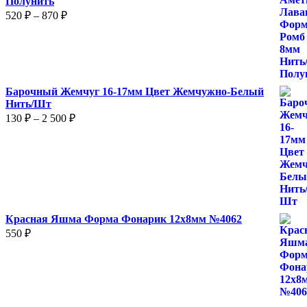
Полунить
Диапазон
520
₽
–
870
₽
цен:
520 ₽
–
870 ₽
Барочный Жемчуг 16-17мм Цвет Жемчужно-Белый
Нить/Шт
Диапазон
130
₽
–
2 500
₽
цен:
130 ₽
–
2
500 ₽
Красная Яшма Форма Фонарик 12x8мм №4062
550
₽