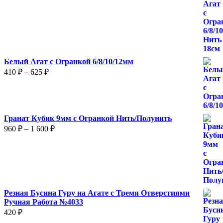
цен:
240 ₽
–
375 ₽
Белый Агат с Огранкой 6/8/10/12мм
Диапазон
410
₽
–
625
₽
цен:
410 ₽
–
625 ₽
Гранат Кубик 9мм с Огранкой Нить/Полунить
Диапазон
960
₽
–
1 600
₽
цен:
960 ₽
–
1
600 ₽
Резная Бусина Гуру на Агате с Тремя Отверстиями
Ручная Работа №4033
420
₽