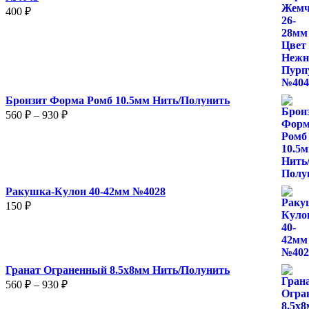
400
₽
Бронзит Форма Ромб 10.5мм Нить/Полунить
Диапазон
560
₽
–
930
₽
цен:
560 ₽
–
930 ₽
Ракушка-Кулон 40-42мм №4028
150
₽
Гранат Ограненный 8.5х8мм Нить/Полунить
Диапазон
560
₽
–
930
₽
цен:
560 ₽