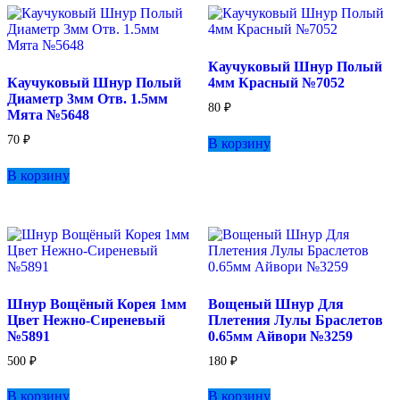
Каучуковый Шнур Полый
Каучуковый Шнур Полый
4мм Красный №7052
Диаметр 3мм Отв. 1.5мм
80
₽
Мята №5648
70
₽
В корзину
В корзину
Шнур Вощёный Корея 1мм
Вощеный Шнур Для
Цвет Нежно-Сиреневый
Плетения Лулы Браслетов
№5891
0.65мм Айвори №3259
500
₽
180
₽
В корзину
В корзину