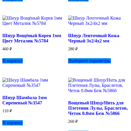
Шнур Вощёный Корея 1мм
Шнур Ленточный Кожа
Цвет Металик №5784
Черный 3х2/4х2 мм
460
₽
280
₽
Этот
В корзину
Выберите параметры
товар
имеет
несколько
вариаций.
Опции
можно
выбрать
Шнур Шамбала 1мм
на
Сиреневый №3547
Вощеный Шнур/Нить для
странице
Плетения Лулы, Браслетов,
товара.
110
₽
Четок 0.8мм Беж №5866
260
₽
В корзину