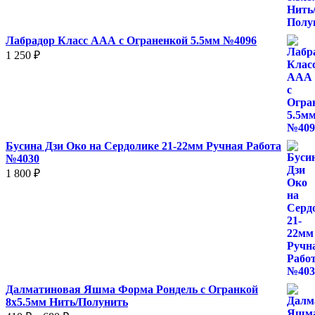
–
930 ₽
Лабрадор Класс ААА с Ограненкой 5.5мм №4096
1 250
₽
Бусина Дзи Око на Сердолике 21-22мм Ручная Работа
№4030
1 800
₽
Далматиновая Яшма Форма Рондель с Огранкой
8х5.5мм Нить/Полунить
Диапазон