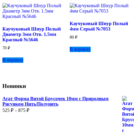
Каучуковый Шнур Полый
Каучуковый Шнур Полый
4мм Серый №7053
Диаметр 3мм Отв. 1.5мм
80
₽
Красный №5646
70
₽
В корзину
В корзину
Новинки
Агат Форма Витой Брусочек 10мм с Природным
Рисунком Нить/Полунить
Диапазон
525
₽
–
875
₽
цен:
525 ₽
–
875 ₽