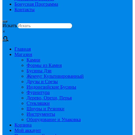
Бонусная Программа
Контакты
Искать
×
Главная
Магазин
Камни
Формы из Камня
Бусины Дзи
Жемчуг Культивированный
Друзы и Срезы
Индонезийские Бусины
Фурнитура
Дерево, Орехи, Перья
Стекляшки
Шнуры и Резинки
Инструменты
Оборудование и Упаковка
Корзина
Мой аккаунт