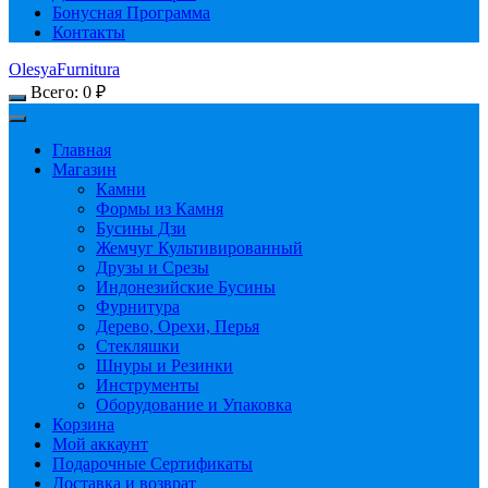
Бонусная Программа
Контакты
OlesyaFurnitura
Всего:
0
₽
Главная
Магазин
Камни
Формы из Камня
Бусины Дзи
Жемчуг Культивированный
Друзы и Срезы
Индонезийские Бусины
Фурнитура
Дерево, Орехи, Перья
Стекляшки
Шнуры и Резинки
Инструменты
Оборудование и Упаковка
Корзина
Мой аккаунт
Подарочные Сертификаты
Доставка и возврат