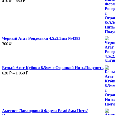
410
₽
–
680
₽
цен:
410 ₽
–
680 ₽
Черный Агат Рондельки 4.5х2.5мм №4383
300
₽
Белый Агат Кубики 8.5мм с Огранкой Нить/Полунить
Диапазон
630
₽
–
1 050
₽
цен:
630 ₽
–
1
050 ₽
Аметист Лавандовый Форма Ромб 8мм Нить/