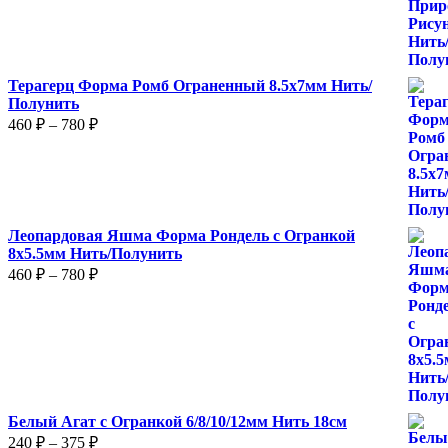
Терагерц Форма Ромб Ограненный 8.5х7мм Нить/
Полунить
Диапазон
460
₽
–
780
₽
цен:
460 ₽
–
780 ₽
Леопардовая Яшма Форма Рондель с Огранкой
8х5.5мм Нить/Полунить
Диапазон
460
₽
–
780
₽
цен:
460 ₽
–
780 ₽
Белый Агат с Огранкой 6/8/10/12мм Нить 18см
Диапазон
240
₽
–
375
₽