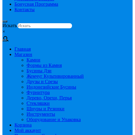
Бонусная Программа
Контакты
Искать
×
Главная
Магазин
Камни
Формы из Камня
Бусины Дзи
Жемчуг Культивированный
Друзы и Срезы
Индонезийские Бусины
Фурнитура
Дерево, Орехи, Перья
Стекляшки
Шнуры и Резинки
Инструменты
Оборудование и Упаковка
Корзина
Мой аккаунт