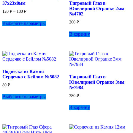
37х23х8мм
Тигровый Глаз в
странице
Ювелирной Огранке 2мм
товара.
Диапазон
120
₽
–
180
₽
№4702
цен:
Этот
120 ₽
260
₽
Выберите параметры
товар
–
имеет
180 ₽
В корзину
несколько
вариаций.
Опции
можно
выбрать
на
странице
Подвеска из Камня
товара.
Сердечко с Бейлом №5082
Тигровый Глаз в
Ювелирной Огранке 3мм
80
₽
№7984
Этот
380
₽
Выберите параметры
товар
имеет
В корзину
несколько
вариаций.
Опции
можно
выбрать