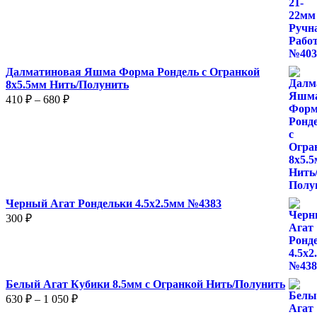
Далматиновая Яшма Форма Рондель с Огранкой
8х5.5мм Нить/Полунить
Диапазон
410
₽
–
680
₽
цен:
410 ₽
–
680 ₽
Черный Агат Рондельки 4.5х2.5мм №4383
300
₽
Белый Агат Кубики 8.5мм с Огранкой Нить/Полунить
Диапазон
630
₽
–
1 050
₽
цен: