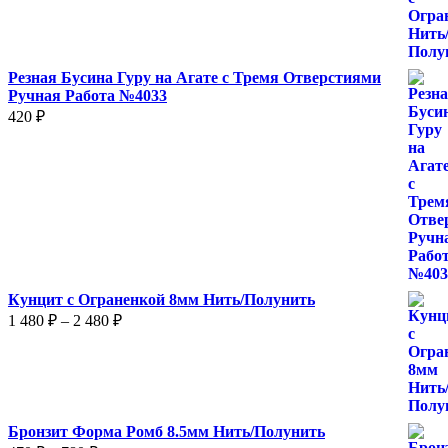
–
1
600 ₽
Резная Бусина Гуру на Агате с Тремя Отверстиями
Ручная Работа №4033
420
₽
Кунцит с Ограненкой 8мм Нить/Полунить
Диапазон
1 480
₽
–
2 480
₽
цен:
1
480 ₽
–
2
Бронзит Форма Ромб 8.5мм Нить/Полунить
480 ₽