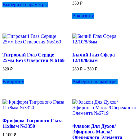
350
₽
Выберите параметры
товар
имеет
В корзину
несколько
вариаций.
Опции
можно
выбрать
на
странице
Тигровый Глаз Сердце
Бычий Глаз Сфера
товара.
25мм Без Отверстия №6169
12/10/8/6мм
Диапазон
320
₽
280
₽
–
380
₽
цен:
Этот
280 ₽
В корзину
Выберите параметры
товар
–
имеет
380 ₽
несколько
вариаций.
Опции
можно
выбрать
Фриформ Тигрового Глаза
на
11х8мм №3350
Флакон Для Духов/
странице
Эфирного Масла/
товара.
1 100
₽
Обережного Элемента