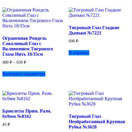
Тигровый Глаз Гладкие
Дыньки №7221
Ограненная Рондель
690
₽
Соколиный Глаз с
Включением Тигрового
В корзину
Глаза Нить 18/35см
Диапазон
400
₽
–
650
₽
цен:
Этот
400 ₽
Выберите параметры
товар
–
имеет
650 ₽
несколько
вариаций.
Опции
можно
выбрать
Бриолеты Прим. Разм.
на
6х9мм №8162
Тигровый Глаз
странице
Необработанный Крупная
товара.
45
₽
Рубка №3628
Этот