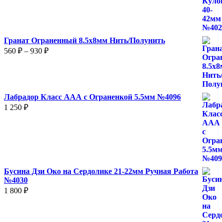
Гранат Ограненный 8.5х8мм Нить/Полунить
Диапазон
560
₽
–
930
₽
цен:
560 ₽
–
930 ₽
Лабрадор Класс ААА с Ограненкой 5.5мм №4096
1 250
₽
Бусина Дзи Око на Сердолике 21-22мм Ручная Работа
№4030
1 800
₽