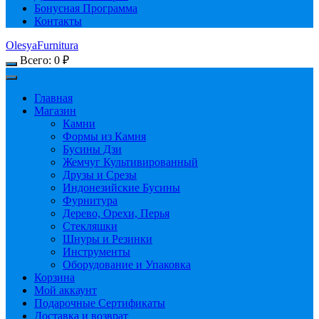
Бонусная Программа
Контакты
OlesyaFurnitura
Всего:
0
₽
Главная
Магазин
Камни
Формы из Камня
Бусины Дзи
Жемчуг Культивированный
Друзы и Срезы
Индонезийские Бусины
Фурнитура
Дерево, Орехи, Перья
Стекляшки
Шнуры и Резинки
Инструменты
Оборудование и Упаковка
Корзина
Мой аккаунт
Подарочные Сертификаты
Доставка и возврат