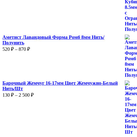
630 ₽
–
1
050 ₽
Аметист Лавандовый Форма Ромб 8мм Нить/
Полунить
Диапазон
520
₽
–
870
₽
цен:
520 ₽
–
870 ₽
Барочный Жемчуг 16-17мм Цвет Жемчужно-Белый
Нить/Шт
Диапазон
130
₽
–
2 500
₽
цен:
130 ₽
–
2
500 ₽