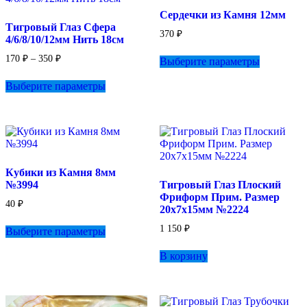
на
Сердечки из Камня 12мм
странице
Тигровый Глаз Сфера
товара.
370
₽
4/6/8/10/12мм Нить 18см
Этот
Диапазон
170
₽
–
350
₽
Выберите параметры
товар
цен:
Этот
имеет
170 ₽
Выберите параметры
товар
несколько
–
имеет
вариаций.
350 ₽
несколько
Опции
вариаций.
можно
Опции
выбрать
можно
на
выбрать
странице
Кубики из Камня 8мм
на
товара.
№3994
Тигровый Глаз Плоский
странице
Фриформ Прим. Размер
товара.
40
₽
20х7х15мм №2224
Этот
1 150
₽
Выберите параметры
товар
имеет
В корзину
несколько
вариаций.
Опции
можно
выбрать