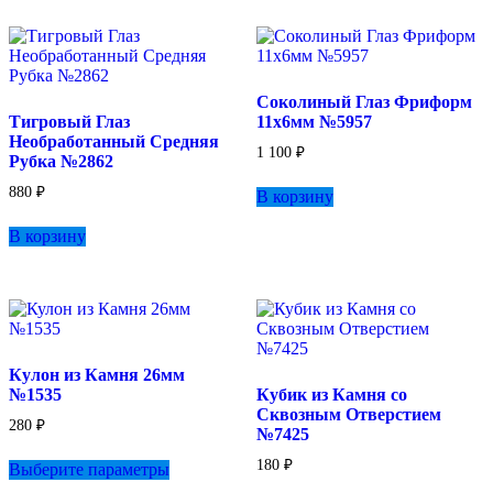
несколько
100 ₽
вариаций.
Опции
можно
выбрать
Соколиный Глаз Фриформ
на
Тигровый Глаз
11х6мм №5957
странице
Необработанный Средняя
товара.
1 100
₽
Рубка №2862
880
₽
В корзину
В корзину
Кулон из Камня 26мм
№1535
Кубик из Камня со
Сквозным Отверстием
280
₽
№7425
Этот
180
₽
Выберите параметры
товар
имеет
Этот