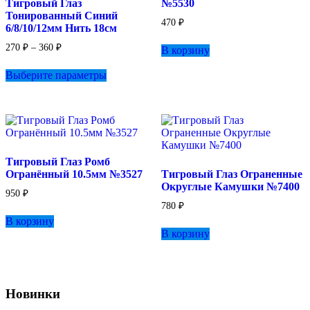
Тигровый Глаз
№5530
странице
Тонированный Синий
товара.
470
₽
6/8/10/12мм Нить 18см
Диапазон
270
₽
–
360
₽
В корзину
цен:
Этот
270 ₽
Выберите параметры
товар
–
имеет
360 ₽
несколько
вариаций.
Опции
можно
выбрать
Тигровый Глаз Ромб
на
Огранённый 10.5мм №3527
Тигровый Глаз Ограненные
странице
Округлые Камушки №7400
товара.
950
₽
780
₽
В корзину
В корзину
Новинки