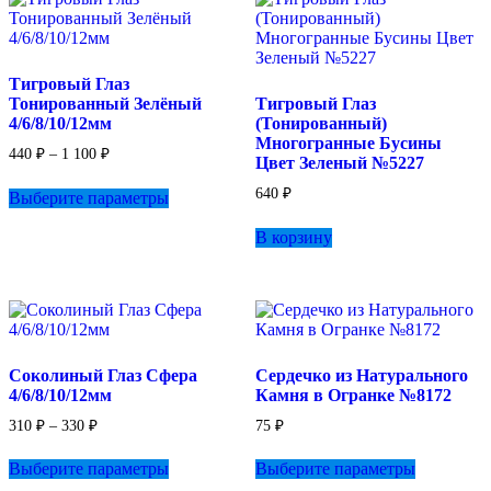
Тигровый Глаз
Тонированный Зелёный
Тигровый Глаз
4/6/8/10/12мм
(Тонированный)
Многогранные Бусины
Диапазон
440
₽
–
1 100
₽
Цвет Зеленый №5227
цен:
Этот
440 ₽
640
₽
Выберите параметры
товар
–
имеет
1
В корзину
несколько
100 ₽
вариаций.
Опции
можно
выбрать
на
странице
Соколиный Глаз Сфера
Сердечко из Натурального
товара.
4/6/8/10/12мм
Камня в Огранке №8172
Диапазон
310
₽
–
330
₽
75
₽
цен:
Этот
Этот
310 ₽
Выберите параметры
Выберите параметры
товар
товар
–
имеет
имеет