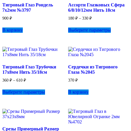
выбрать
Тигровый Глаз Рондель
Ассорти Глазковых Сфера
на
7х2мм №3797
6/8/10/12мм Нить 18см
странице
товара.
Диапазон
900
₽
180
₽
–
330
₽
цен:
Этот
180 ₽
В корзину
Выберите параметры
товар
–
имеет
330 ₽
несколько
вариаций.
Опции
можно
выбрать
Тигровый Глаз Трубочки
Сердечки из Тигрового
на
17х8мм Нить 35/18см
Глаза №2045
странице
товара.
Диапазон
360
₽
–
610
₽
370
₽
цен:
Этот
360 ₽
Выберите параметры
В корзину
товар
–
имеет
610 ₽
несколько
вариаций.
Опции
можно
выбрать
Срезы Примерный Размер
на