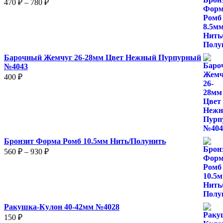
Диапазон
470
₽
–
780
₽
цен:
470 ₽
–
780 ₽
Барочный Жемчуг 26-28мм Цвет Нежный Пурпурный
№4043
400
₽
Бронзит Форма Ромб 10.5мм Нить/Полунить
Диапазон
560
₽
–
930
₽
цен:
560 ₽
–
930 ₽
Ракушка-Кулон 40-42мм №4028
150
₽