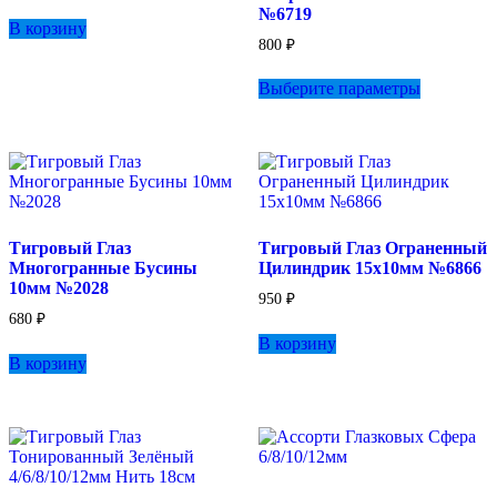
№6719
В корзину
800
₽
Этот
Выберите параметры
товар
имеет
несколько
вариаций.
Опции
можно
выбрать
на
Тигровый Глаз
Тигровый Глаз Ограненный
странице
Многогранные Бусины
Цилиндрик 15х10мм №6866
товара.
10мм №2028
950
₽
680
₽
В корзину
В корзину