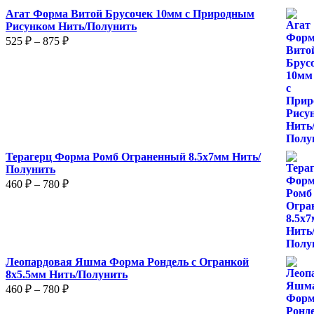
Агат Форма Витой Брусочек 10мм с Природным
Рисунком Нить/Полунить
Диапазон
525
₽
–
875
₽
цен:
525 ₽
–
875 ₽
Терагерц Форма Ромб Ограненный 8.5х7мм Нить/
Полунить
Диапазон
460
₽
–
780
₽
цен:
460 ₽
–
780 ₽
Леопардовая Яшма Форма Рондель с Огранкой
8х5.5мм Нить/Полунить
Диапазон
460
₽
–
780
₽
цен:
460 ₽