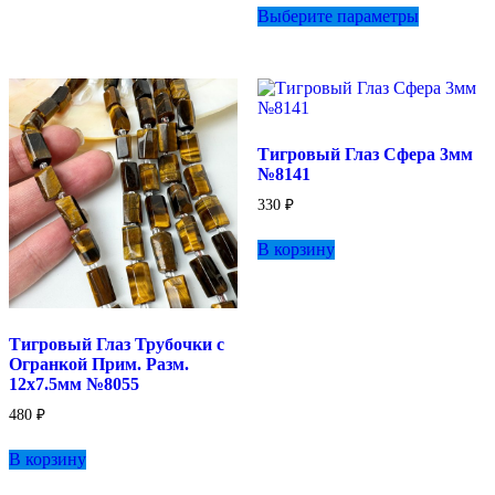
Выберите параметры
несколько
товар
вариаций.
имеет
Опции
несколько
можно
вариаций.
выбрать
Опции
на
можно
странице
выбрать
Тигровый Глаз Сфера 3мм
товара.
на
№8141
странице
товара.
330
₽
В корзину
Тигровый Глаз Трубочки с
Огранкой Прим. Разм.
12х7.5мм №8055
480
₽
В корзину