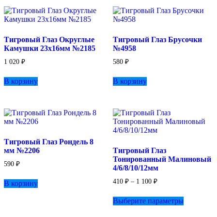
вариаций.
950 ₽
Опции
можно
выбрать
Тигровый Глаз Округлые
Тигровый Глаз Брусочки
на
Камушки 23х16мм №2185
№4958
странице
товара.
1 020
₽
580
₽
В корзину
В корзину
Тигровый Глаз Рондель 8
мм №2206
Тигровый Глаз
Тонированный Малиновый
590
₽
4/6/8/10/12мм
Диапазон
410
₽
–
1 100
₽
В корзину
цен:
Этот
410 ₽
Выберите параметры
товар
–
имеет
1