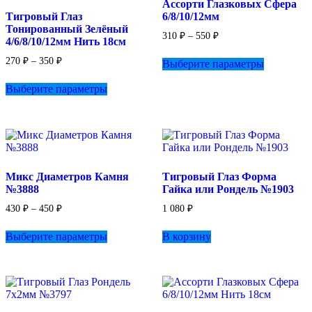
Ассорти Глазковых Сфера
Тигровый Глаз
6/8/10/12мм
Тонированный Зелёный
Диапазон
310
₽
–
550
₽
4/6/8/10/12мм Нить 18см
цен:
Этот
310 ₽
Диапазон
270
₽
–
350
₽
Выберите параметры
товар
–
цен:
Этот
имеет
550 ₽
270 ₽
Выберите параметры
товар
несколько
–
имеет
вариаций.
350 ₽
несколько
Опции
вариаций.
можно
Опции
выбрать
можно
на
выбрать
странице
Микс Диаметров Камня
Тигровый Глаз Форма
на
товара.
№3888
Гайка или Рондель №1903
странице
товара.
Диапазон
430
₽
–
450
₽
1 080
₽
цен:
Этот
430 ₽
Выберите параметры
В корзину
товар
–
имеет
450 ₽
несколько
вариаций.
Опции
можно