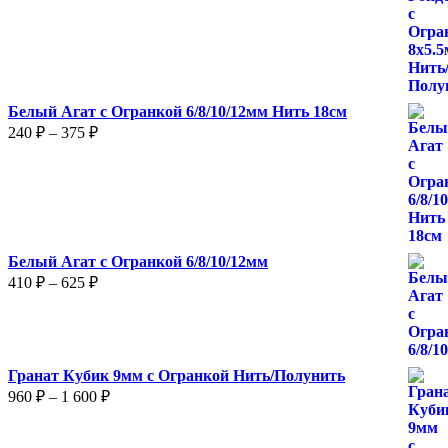
–
780 ₽
Белый Агат с Огранкой 6/8/10/12мм Нить 18см
Диапазон
240
₽
–
375
₽
цен:
240 ₽
–
375 ₽
Белый Агат с Огранкой 6/8/10/12мм
Диапазон
410
₽
–
625
₽
цен:
410 ₽
–
625 ₽
Гранат Кубик 9мм с Огранкой Нить/Полунить
Диапазон
960
₽
–
1 600
₽
цен:
960 ₽