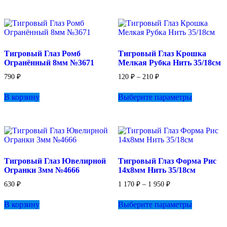
330 ₽
несколько
несколько
вариаций.
вариаций.
Опции
Опции
можно
можно
выбрать
выбрать
Тигровый Глаз Ромб
Тигровый Глаз Крошка
на
на
Огранённый 8мм №3671
Мелкая Рубка Нить 35/18см
странице
странице
товара.
товара.
Диапазон
790
₽
120
₽
–
210
₽
цен:
Этот
120 ₽
В корзину
Выберите параметры
товар
–
имеет
210 ₽
несколько
вариаций.
Опции
можно
выбрать
Тигровый Глаз Ювелирной
Тигровый Глаз Форма Рис
на
Огранки 3мм №4666
14х8мм Нить 35/18см
странице
товара.
Диапазон
630
₽
1 170
₽
–
1 950
₽
цен:
Этот
1
В корзину
Выберите параметры
товар
170 ₽
имеет
–
несколько
1