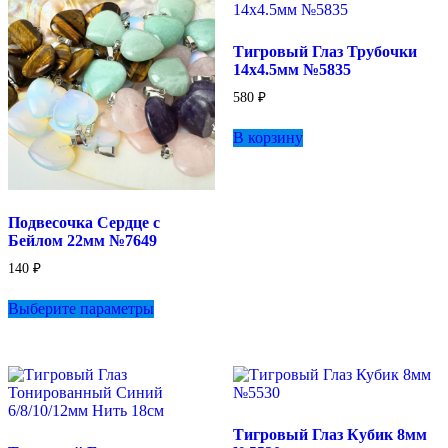
на
странице
Тигровый Глаз Трубочки
товара.
14х4.5мм №5835
580
₽
В корзину
Подвесочка Сердце с
Бейлом 22мм №7649
140
₽
Этот
Выберите параметры
товар
имеет
несколько
вариаций.
Опции
можно
выбрать
Тигровый Глаз Кубик 8мм
на