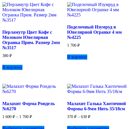
можно
выбрать
на
странице
товара.
Поделочный Изумруд в
Перламутр Цвет Кофе с
Ювелирной Огранке 4 мм
Молоком Ювелирная
№4225
Огранка Прим. Размер 2мм
1 700
₽
№3517
380
₽
В корзину
В корзину
Малахит Форма Рондель
Малахит Галька Хаотичной
№6270
Формы 6-9мм Нить 35/18см
Диапазон
Диапазон
1 600
₽
–
1 700
₽
370
₽
–
630
₽
цен:
цен:
Этот
Этот
1
370 ₽
Выберите параметры
Выберите параметры
товар
товар