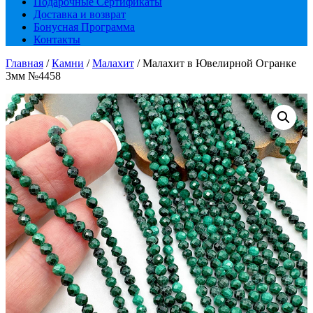
Подарочные Сертификаты
Доставка и возврат
Бонусная Программа
Контакты
Главная
/
Камни
/
Малахит
/ Малахит в Ювелирной Огранке
3мм №4458