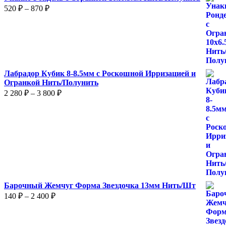
Диапазон
520
₽
–
870
₽
цен:
520 ₽
–
870 ₽
Лабрадор Кубик 8-8.5мм с Роскошной Ирризацией и
Огранкой Нить/Полунить
Диапазон
2 280
₽
–
3 800
₽
цен:
2
280 ₽
–
3
800 ₽
Барочный Жемчуг Форма Звездочка 13мм Нить/Шт
Диапазон
140
₽
–
2 400
₽
цен:
140 ₽
–