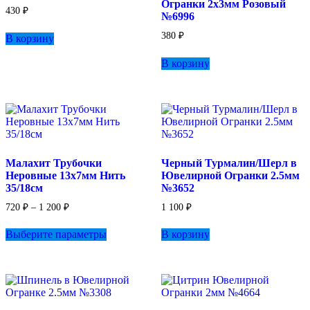
Огранки 2х3мм Розовый
430
₽
№6996
380
₽
В корзину
В корзину
Малахит Трубочки
Черный Турмалин/Шерл в
Неровные 13х7мм Нить
Ювелирной Огранки 2.5мм
35/18см
№3652
Диапазон
720
₽
–
1 200
₽
1 100
₽
цен:
Этот
720 ₽
Выберите параметры
В корзину
товар
–
имеет
1
несколько
200 ₽
вариаций.
Опции
можно
выбрать