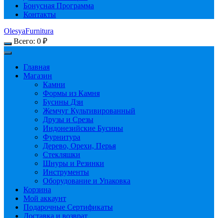
Бонусная Программа
Контакты
OlesyaFurnitura
Всего:
0
₽
Главная
Магазин
Камни
Формы из Камня
Бусины Дзи
Жемчуг Культивированный
Друзы и Срезы
Индонезийские Бусины
Фурнитура
Дерево, Орехи, Перья
Стекляшки
Шнуры и Резинки
Инструменты
Оборудование и Упаковка
Корзина
Мой аккаунт
Подарочные Сертификаты
Доставка и возврат