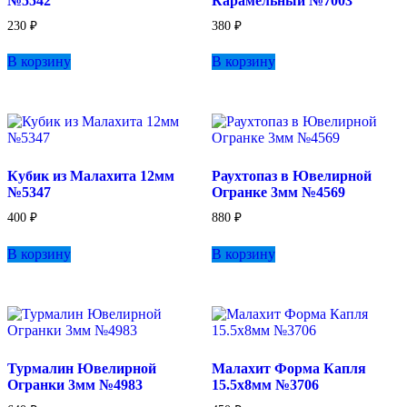
№5542
Карамельный №7003
230
₽
380
₽
В корзину
В корзину
Кубик из Малахита 12мм
Раухтопаз в Ювелирной
№5347
Огранке 3мм №4569
400
₽
880
₽
В корзину
В корзину
Турмалин Ювелирной
Малахит Форма Капля
Огранки 3мм №4983
15.5х8мм №3706