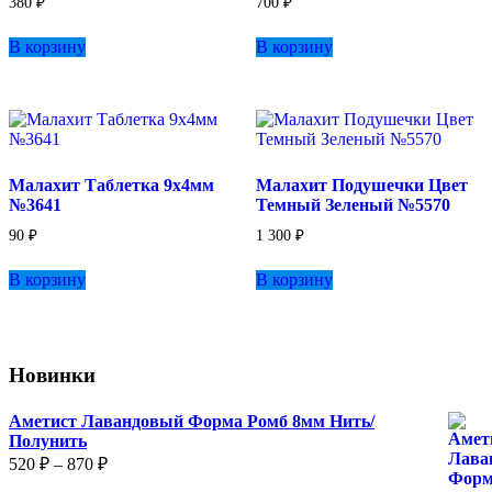
380
₽
700
₽
В корзину
В корзину
Малахит Таблетка 9х4мм
Малахит Подушечки Цвет
№3641
Темный Зеленый №5570
90
₽
1 300
₽
В корзину
В корзину
Новинки
Аметист Лавандовый Форма Ромб 8мм Нить/
Полунить
Диапазон
520
₽
–
870
₽
цен: