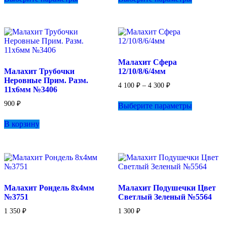
600 ₽
–
имеет
имеет
–
630 ₽
несколько
несколько
1
вариаций.
вариаций.
700 ₽
Опции
Опции
можно
можно
выбрать
выбрать
Малахит Сфера
на
на
Малахит Трубочки
12/10/8/6/4мм
странице
странице
Неровные Прим. Разм.
товара.
товара.
Диапазон
4 100
₽
–
4 300
₽
11х6мм №3406
цен:
Этот
4
900
₽
Выберите параметры
товар
100 ₽
имеет
–
В корзину
несколько
4
вариаций.
300 ₽
Опции
можно
выбрать
на
странице
Малахит Рондель 8х4мм
Малахит Подушечки Цвет
товара.
№3751
Светлый Зеленый №5564
1 350
₽
1 300
₽