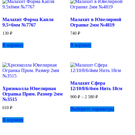
Малахит Форма Капля
Малахит в Ювелирной
9.5×6мм №7767
Огранке 2мм №4819
130
₽
740
₽
В корзину
В корзину
Малахит Сфера
Хризоколла Ювелирная
12/10/8/6/4мм Нить 18см
Огранка Прим. Размер 2мм
Диапазон
900
₽
–
2 580
₽
№3515
цен:
Этот
900 ₽
610
₽
Выберите параметры
товар
–
имеет
2
В корзину
несколько
580 ₽
вариаций.
Опции