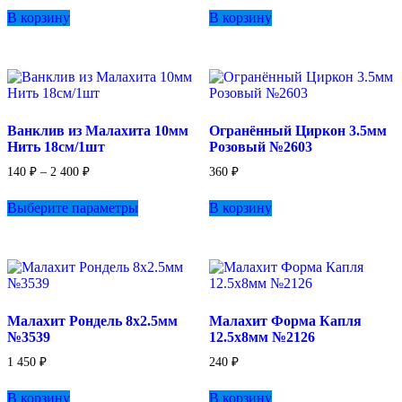
В корзину
В корзину
Ванклив из Малахита 10мм
Огранённый Циркон 3.5мм
Нить 18см/1шт
Розовый №2603
Диапазон
140
₽
–
2 400
₽
360
₽
цен:
Этот
140 ₽
Выберите параметры
В корзину
товар
–
имеет
2
несколько
400 ₽
вариаций.
Опции
можно
выбрать
Малахит Рондель 8х2.5мм
Малахит Форма Капля
на
№3539
12.5х8мм №2126
странице
товара.
1 450
₽
240
₽
В корзину
В корзину