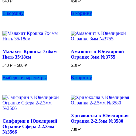
640
₽
450
₽
В корзину
В корзину
Малахит Крошка 7х4мм
Амазонит в Ювелирной
Нить 35/18см
Огранке 3мм №3755
Диапазон
340
₽
–
580
₽
610
₽
цен:
Этот
340 ₽
Выберите параметры
В корзину
товар
–
имеет
580 ₽
несколько
вариаций.
Опции
можно
выбрать
Хризоколла в Ювелирная
на
Сапфирин в Ювелирной
Огранка 2-2.5мм №3580
странице
Огранке Сфера 2-2.3мм
товара.
730
₽
№3566