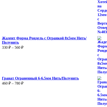
Жадеит Форма Рондель с Огранкой 8х5мм Нить/
Полунить
Диапазон
330
₽
–
560
₽
цен:
330 ₽
–
560 ₽
Гранат Ограненный 6-6.5мм Нить/Полунить
Диапазон
460
₽
–
780
₽
цен:
460 ₽
–
780 ₽