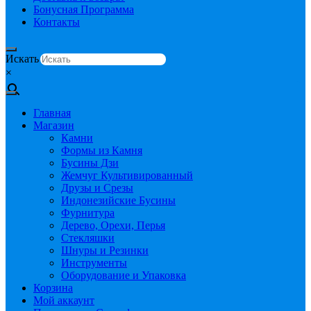
Бонусная Программа
Контакты
Искать
×
Главная
Магазин
Камни
Формы из Камня
Бусины Дзи
Жемчуг Культивированный
Друзы и Срезы
Индонезийские Бусины
Фурнитура
Дерево, Орехи, Перья
Стекляшки
Шнуры и Резинки
Инструменты
Оборудование и Упаковка
Корзина
Мой аккаунт