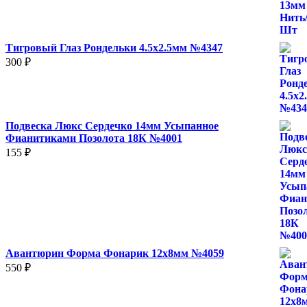
2
400 ₽
Тигровый Глаз Рондельки 4.5х2.5мм №4347
300
₽
Подвеска Люкс Сердечко 14мм Усыпанное
Фианитиками Позолота 18К №4001
155
₽
Авантюрин Форма Фонарик 12x8мм №4059
550
₽