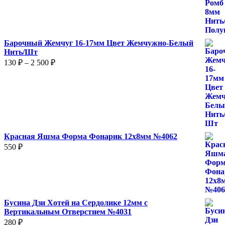
520 ₽
–
870 ₽
Барочный Жемчуг 16-17мм Цвет Жемчужно-Белый
Нить/Шт
Диапазон
130
₽
–
2 500
₽
цен:
130 ₽
–
2
500 ₽
Красная Яшма Форма Фонарик 12x8мм №4062
550
₽
Бусина Дзи Хотей на Сердолике 12мм с
Вертикальным Отверстием №4031
280
₽