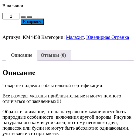
В наличии
Количество
товара
В корзину
Малахит
в
Ювелирной
Артикул:
КМ4458
Категории:
Малахит
,
Ювелирная Огранка
Огранке
3мм
№4458
Описание
Отзывы (0)
Описание
Товар не подлежит обязательной сертификации.
Все размеры указаны приблизительные и могут немного
отличаться от заявленных!!!
Обратите внимание, что на натуральном камне могут быть
природные особенности, включения другой породы. Рисунок
натурального камня уникален, поэтому несколько друз,
подвесок или бусин не могут быть абсолютно одинаковыми,
учитывайте это при заказе.