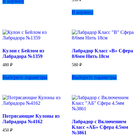
В корзину
В корзину
Кулон с Бейлом из
Лабрадор Класс «B» Сфера
Лабрадора №1359
8/6мм Нить 18см
480
₽
580
₽
Этот
Этот
Выберите параметры
Выберите параметры
товар
товар
имеет
имеет
несколько
несколько
вариаций.
вариаций.
Опции
Опции
можно
можно
выбрать
выбрать
Потрясающие Кулоны из
на
на
Лабрадора №4162
Лабрадор с Включением
странице
странице
Класс «АБ» Сфера 4.5мм
товара.
товара.
450
₽
№3861