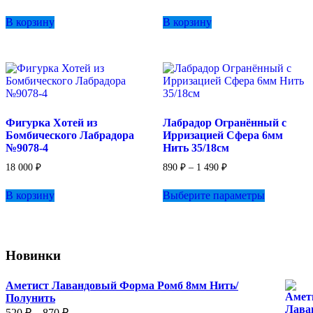
В корзину
В корзину
Фигурка Хотей из
Лабрадор Огранённый с
Бомбического Лабрадора
Ирризацией Сфера 6мм
№9078-4
Нить 35/18см
Диапазон
18 000
₽
890
₽
–
1 490
₽
цен:
Этот
890 ₽
В корзину
Выберите параметры
товар
–
имеет
1
несколько
490 ₽
вариаций.
Опции
Новинки
можно
выбрать
на
Аметист Лавандовый Форма Ромб 8мм Нить/
странице
Полунить
товара.
Диапазон
520
₽
–
870
₽