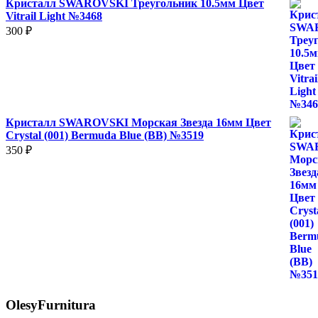
Кристалл SWAROVSKI Треугольник 10.5мм Цвет
Vitrail Light №3468
300
₽
Кристалл SWAROVSKI Морская Звезда 16мм Цвет
Crystal (001) Bermuda Blue (BB) №3519
350
₽
OlesyFurnitura