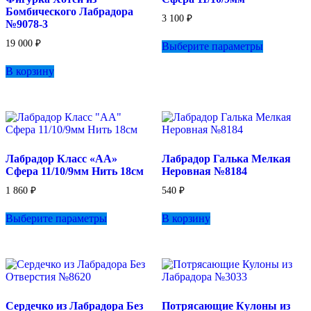
Бомбического Лабрадора
товара.
3 100
₽
№9078-3
Этот
19 000
₽
Выберите параметры
товар
имеет
В корзину
несколько
вариаций.
Опции
можно
выбрать
на
странице
Лабрадор Класс «АА»
Лабрадор Галька Мелкая
товара.
Сфера 11/10/9мм Нить 18см
Неровная №8184
1 860
₽
540
₽
Этот
Выберите параметры
В корзину
товар
имеет
несколько
вариаций.
Опции
можно
выбрать
Сердечко из Лабрадора Без
Потрясающие Кулоны из
на