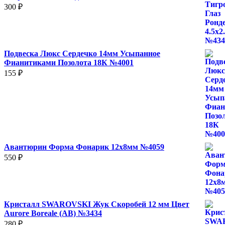
300
₽
Подвеска Люкс Сердечко 14мм Усыпанное
Фианитиками Позолота 18К №4001
155
₽
Авантюрин Форма Фонарик 12x8мм №4059
550
₽
Кристалл SWAROVSKI Жук Скоробей 12 мм Цвет
Aurore Boreale (AB) №3434
280
₽