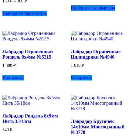
150
₽
–
300
₽
Этот
цен:
Выберите параметры
Этот
товар
150 ₽
Выберите параметры
товар
имеет
–
имеет
несколько
300 ₽
несколько
вариаций.
вариаций.
Опции
Опции
можно
можно
выбрать
выбрать
на
Лабрадор Ограненный
Лабрадор Ограненные
на
странице
Рондель 8х4мм №5215
Цилиндрики №4940
странице
товара.
товара.
1 400
₽
1 010
₽
В корзину
В корзину
Лабрадор Рондель 8х5мм
Нить 35/18см
Лабрадор Брусочек
14х10мм Многогранный
540
₽
№3778