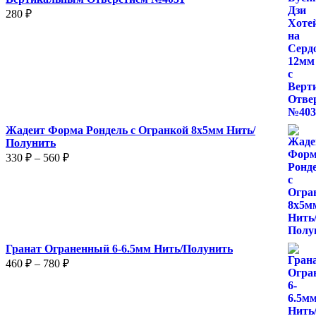
280
₽
Жадеит Форма Рондель с Огранкой 8х5мм Нить/
Полунить
Диапазон
330
₽
–
560
₽
цен:
330 ₽
–
560 ₽
Гранат Ограненный 6-6.5мм Нить/Полунить
Диапазон
460
₽
–
780
₽
цен:
460 ₽
–