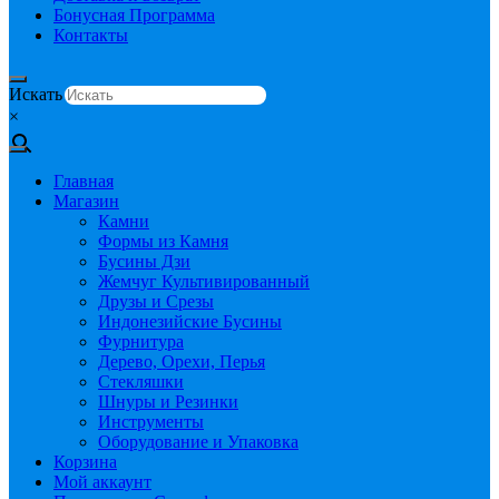
Бонусная Программа
Контакты
Искать
×
Главная
Магазин
Камни
Формы из Камня
Бусины Дзи
Жемчуг Культивированный
Друзы и Срезы
Индонезийские Бусины
Фурнитура
Дерево, Орехи, Перья
Стекляшки
Шнуры и Резинки
Инструменты
Оборудование и Упаковка
Корзина
Мой аккаунт