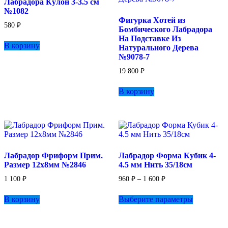
Лабрадора Кулон 3-3.5 см
№1082
Фигурка Хотей из
580
₽
Бомбического Лабрадора
На Подставке Из
В корзину
Натурального Дерева
№9078-7
19 800
₽
В корзину
Лабрадор Фриформ Прим.
Лабрадор Форма Кубик 4-
Размер 12х8мм №2846
4.5 мм Нить 35/18см
Диапазон
1 100
₽
960
₽
–
1 600
₽
цен:
Этот
960 ₽
В корзину
Выберите параметры
товар
–
имеет
1
несколько
600 ₽
вариаций.