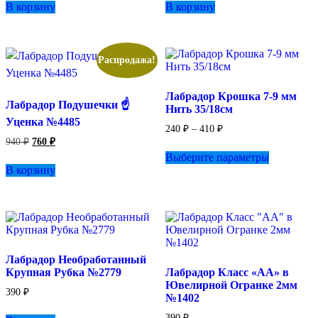
В корзину
В корзину
Распродажа!
Лабрадор Крошка 7-9 мм
Лабрадор Подушечки ☝️
Нить 35/18см
Уценка №4485
Диапазон
240
₽
–
410
₽
цен:
Первоначальная
Текущая
940
₽
760
₽
Этот
цена
цена:
240 ₽
Выберите параметры
товар
составляла
–
760 ₽.
В корзину
имеет
940 ₽.
410 ₽
несколько
вариаций.
Опции
можно
выбрать
на
Лабрадор Необработанный
странице
Крупная Рубка №2779
Лабрадор Класс «АА» в
товара.
Ювелирной Огранке 2мм
390
₽
№1402
390
₽