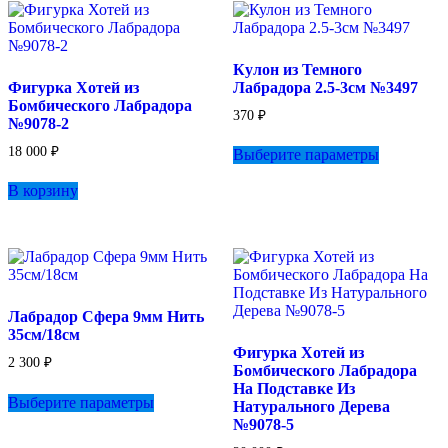
Опции
можно
выбрать
Кулон из Темного
на
Фигурка Хотей из
Лабрадора 2.5-3см №3497
странице
Бомбического Лабрадора
товара.
370
₽
№9078-2
Этот
18 000
₽
Выберите параметры
товар
имеет
В корзину
несколько
вариаций.
Опции
можно
выбрать
на
странице
Лабрадор Сфера 9мм Нить
товара.
35см/18см
Фигурка Хотей из
2 300
₽
Бомбического Лабрадора
Этот
На Подставке Из
Выберите параметры
товар
Натурального Дерева
имеет
№9078-5
несколько