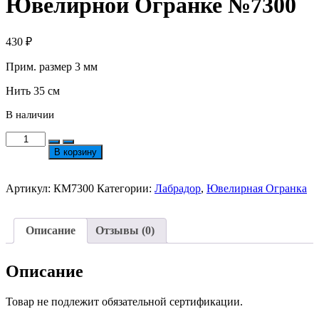
Ювелирной Огранке №7300
430
₽
Прим. размер 3 мм
Нить 35 см
В наличии
Количество
товара
В корзину
Лабрадор
Кубик
3мм
Артикул:
КМ7300
Категории:
Лабрадор
,
Ювелирная Огранка
в
Ювелирной
Огранке
Описание
Отзывы (0)
№7300
Описание
Товар не подлежит обязательной сертификации.