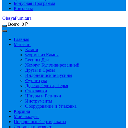
Бонусная Программа
Контакты
OlesyaFurnitura
Всего:
0
₽
Главная
Магазин
Камни
Формы из Камня
Бусины Дзи
Жемчуг Культивированный
Друзы и Срезы
Индонезийские Бусины
Фурнитура
Дерево, Орехи, Перья
Стекляшки
Шнуры и Резинки
Инструменты
Оборудование и Упаковка
Корзина
Мой аккаунт
Подарочные Сертификаты
Доставка и возврат