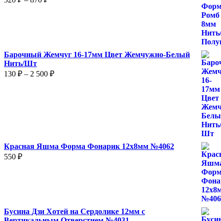
цен:
520 ₽
–
870 ₽
Барочный Жемчуг 16-17мм Цвет Жемчужно-Белый
Нить/Шт
Диапазон
130
₽
–
2 500
₽
цен:
130 ₽
–
2
500 ₽
Красная Яшма Форма Фонарик 12x8мм №4062
550
₽
Бусина Дзи Хотей на Сердолике 12мм с
Вертикальным Отверстием №4031