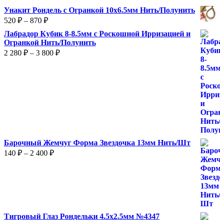
Унакит Рондель с Огранкой 10х6.5мм Нить/Полунить
Диапазон
520
₽
–
870
₽
цен:
Лабрадор Кубик 8-8.5мм с Роскошной Ирризацией и
520 ₽
Огранкой Нить/Полунить
–
Диапазон
2 280
₽
–
3 800
₽
870 ₽
цен:
2
280 ₽
–
3
800 ₽
Барочный Жемчуг Форма Звездочка 13мм Нить/Шт
Диапазон
140
₽
–
2 400
₽
цен:
140 ₽
–
2
400 ₽
Тигровый Глаз Рондельки 4.5х2.5мм №4347