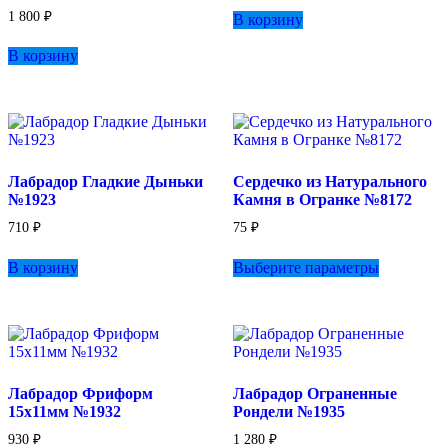
1 800
₽
В корзину
В корзину
Лабрадор Гладкие Дыньки
Сердечко из Натурального
№1923
Камня в Огранке №8172
710
₽
75
₽
Этот
В корзину
Выберите параметры
товар
имеет
несколько
вариаций.
Опции
можно
выбрать
Лабрадор Фриформ
Лабрадор Ограненные
на
15х11мм №1932
Рондели №1935
странице
товара.
930
₽
1 280
₽