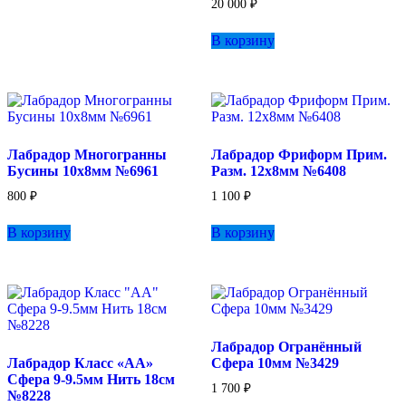
20 000
₽
вариаций.
Опции
В корзину
можно
выбрать
на
странице
товара.
Лабрадор Многогранны
Лабрадор Фриформ Прим.
Бусины 10х8мм №6961
Разм. 12х8мм №6408
800
₽
1 100
₽
В корзину
В корзину
Лабрадор Огранённый
Лабрадор Класс «АА»
Сфера 10мм №3429
Сфера 9-9.5мм Нить 18см
1 700
₽
№8228