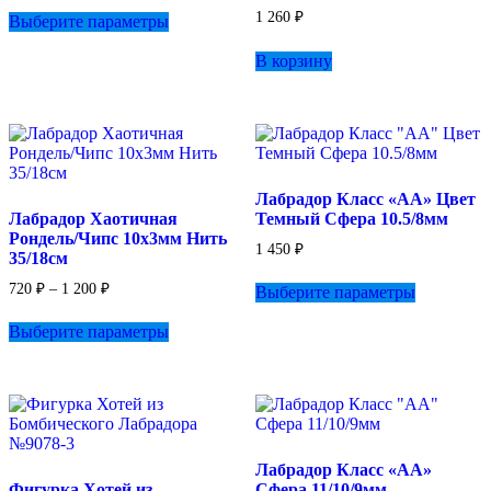
Этот
1 260
₽
Выберите параметры
товар
имеет
В корзину
несколько
вариаций.
Опции
можно
выбрать
на
странице
Лабрадор Класс «АА» Цвет
товара.
Лабрадор Хаотичная
Темный Сфера 10.5/8мм
Рондель/Чипс 10х3мм Нить
1 450
₽
35/18см
Этот
Диапазон
720
₽
–
1 200
₽
Выберите параметры
товар
цен:
Этот
имеет
720 ₽
Выберите параметры
товар
несколько
–
имеет
вариаций.
1
несколько
Опции
200 ₽
вариаций.
можно
Опции
выбрать
можно
на
выбрать
странице
Лабрадор Класс «АА»
на
товара.
Фигурка Хотей из
Сфера 11/10/9мм
странице