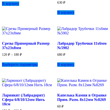
630
₽
В корзину
В корзину
Срезы Примерный Размер
Лабрадор Трубочки 11х6мм
37х23х8мм
№5902
Диапазон
120
₽
–
180
₽
680
₽
цен:
Этот
120 ₽
Выберите параметры
В корзину
товар
–
имеет
180 ₽
несколько
вариаций.
Опции
можно
выбрать
Ларвикит (Лабрадорит)
Капелька Камня в Огранке
на
Сфера 6/8/10/12мм Нить
Прим. Разм. 8х12мм №8269
странице
18см
товара.
60
₽
Диапазон