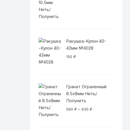
цен:
560 ₽
–
930 ₽
Ракушка-Кулон 40-
42мм №4028
150
₽
Гранат Ограненный
8.5х8мм Нить/
Полунить
Диапазон
–
560
₽
930
₽
цен:
560 ₽
–