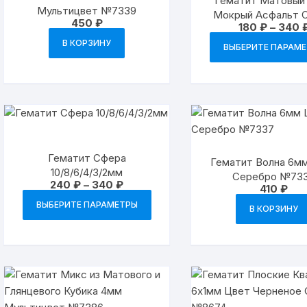
Гематит Матовый
Мультицвет №7339
Мокрый Асфальт 
450
₽
180
₽
–
340
10/8/6/4/3/2м
В КОРЗИНУ
ВЫБЕРИТЕ ПАРАМ
Гематит Сфера
Гематит Волна 6м
10/8/6/4/3/2мм
Серебро №73
Диапазон
240
₽
–
340
₽
410
₽
цен:
Этот
240 ₽
ВЫБЕРИТЕ ПАРАМЕТРЫ
В КОРЗИНУ
товар
–
340 ₽
имеет
несколько
вариаций.
Опции
можно