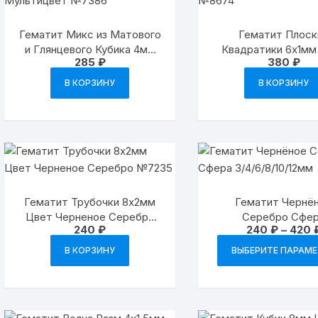
выбрать
на
Гематит Микс из Матового
Гематит Плоск
странице
и Глянцевого Кубика 4мм
Квадратики 6х1мм
товара.
285
₽
380
₽
Мультицвет №7386
Черненое Серебро
В КОРЗИНУ
В КОРЗИНУ
Гематит Трубочки 8х2мм
Гематит Чернё
Цвет Черненое Серебро
Серебро Сфе
240
₽
240
₽
–
420
№7235
3/4/6/8/10/12м
В КОРЗИНУ
ВЫБЕРИТЕ ПАРАМ