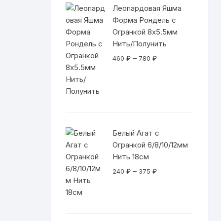
Леопардовая Яшма
Форма Рондель с
Огранкой 8х5.5мм
Нить/Полунить
Диапазон
–
460
₽
780
₽
цен:
460 ₽
–
780 ₽
Белый Агат с
Огранкой 6/8/10/12мм
Нить 18см
Диапазон
–
240
₽
375
₽
цен:
240 ₽
–
375 ₽