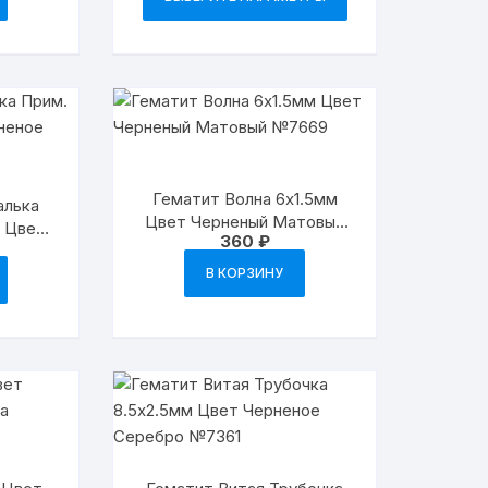
товар
имеет
несколько
вариаций.
Опции
можно
выбрать
на
Гематит Волна 6х1.5мм
алька
странице
Цвет Черненый Матовый
м Цвет
360
₽
№7669
товара.
 №6933
В КОРЗИНУ