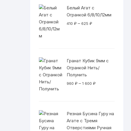
Белый Агат с
Огранкой 6/8/10/12мм
Диапазон
–
410
₽
625
₽
цен:
410 ₽
–
625 ₽
Гранат Кубик 9мм с
Огранкой Нить/
Полунить
Диапазон
–
960
₽
1 600
₽
цен:
960 ₽
–
1
Резная Бусина Гуру на
600 ₽
Агате с Тремя
Отверстиями Ручная