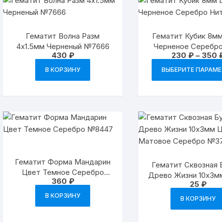
Гематит Волна Разм
Гематит Кубик 8м
4х1.5мм Черненый №7666
Черненое Серебро
430
₽
230
₽
–
350
35/18см
В КОРЗИНУ
ВЫБЕРИТЕ ПАРАМ
Гематит Форма Мандарин
Гематит Сквозная 
Цвет Темное Серебро
Древо Жизни 10х3м
360
₽
№8447
25
₽
Матовое Серебро
В КОРЗИНУ
В КОРЗИНУ