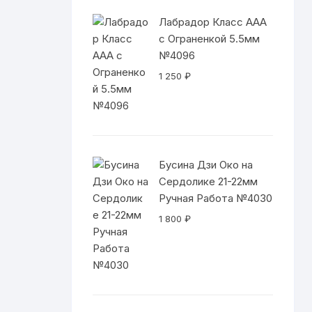
930 ₽
Лабрадор Класс ААА
с Ограненкой 5.5мм
№4096
1 250
₽
Бусина Дзи Око на
Сердолике 21-22мм
Ручная Работа №4030
1 800
₽