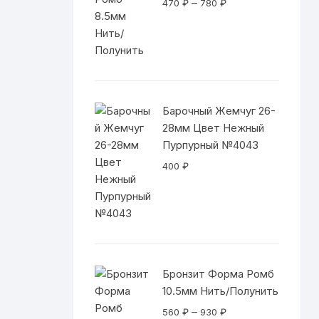
Диапазон
–
470
₽
780
₽
цен:
470 ₽
–
780 ₽
Барочный Жемчуг 26-
28мм Цвет Нежный
Пурпурный №4043
400
₽
Бронзит Форма Ромб
10.5мм Нить/Полунить
Диапазон
–
560
₽
930
₽