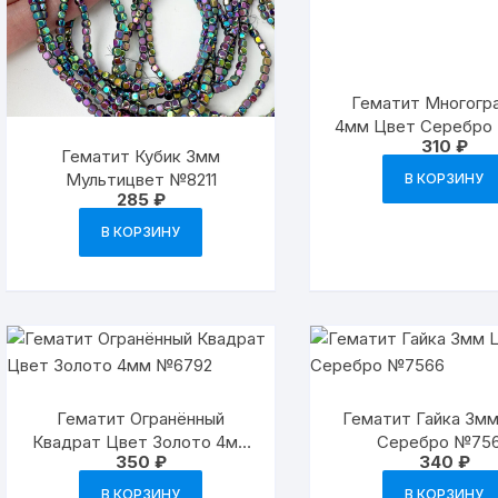
Гематит Многогр
4мм Цвет Серебро
310
₽
Гематит Кубик 3мм
Мультицвет №8211
В КОРЗИНУ
285
₽
В КОРЗИНУ
Гематит Огранённый
Гематит Гайка 3м
Квадрат Цвет Золото 4мм
Серебро №75
350
₽
340
₽
№6792
В КОРЗИНУ
В КОРЗИНУ