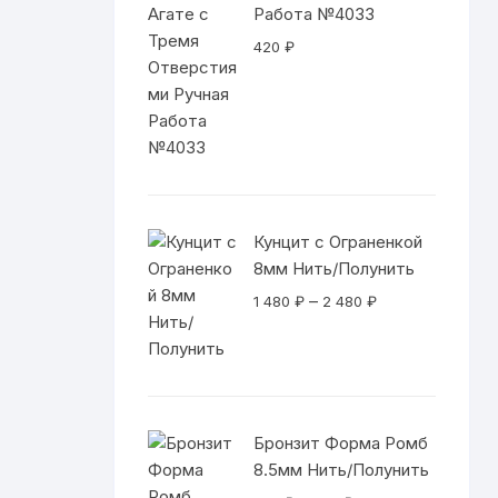
Работа №4033
420
₽
Кунцит с Ограненкой
8мм Нить/Полунить
Диапазон
–
1 480
₽
2 480
₽
цен:
1
480 ₽
–
2
Бронзит Форма Ромб
480 ₽
8.5мм Нить/Полунить