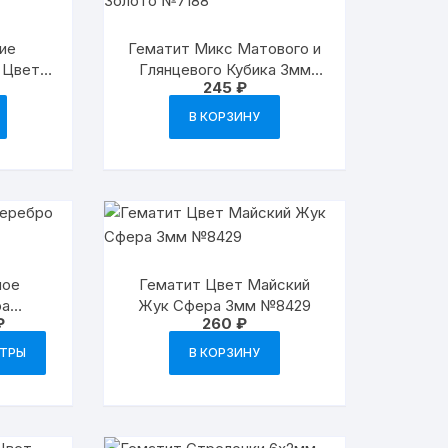
ие
Гематит Микс Матового и
 Цвет
Глянцевого Кубика 3мм
245
₽
 №8674
Цвет Золото №7188
В КОРЗИНУ
ное
Гематит Цвет Майский
ра
Жук Сфера 3мм №8429
Диапазон
₽
260
₽
м
цен:
Этот
240 ₽
ЕТРЫ
В КОРЗИНУ
товар
–
420 ₽
имеет
несколько
вариаций.