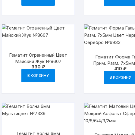
Гематит Ограненный Цвет
Гематит Форма Г
Майский Жук №8607
Прим. Разм. 7х5м
330
₽
410
₽
Черненое Серебро
В КОРЗИНУ
В КОРЗИНУ
Гематит Волна 6мм