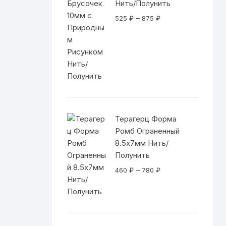
Нить/Полунить
Фурнитура
Диапазон
–
525
₽
875
₽
цен:
Дерево, Орехи, Перья
525 ₽
–
Стекляшки
875 ₽
Шнуры и Резинки
Инструменты
Терагерц Форма
Ромб Ограненный
Оборудование и Упаковка
8.5х7мм Нить/
Полунить
Диапазон
–
460
₽
780
₽
цен:
460 ₽
–
780 ₽