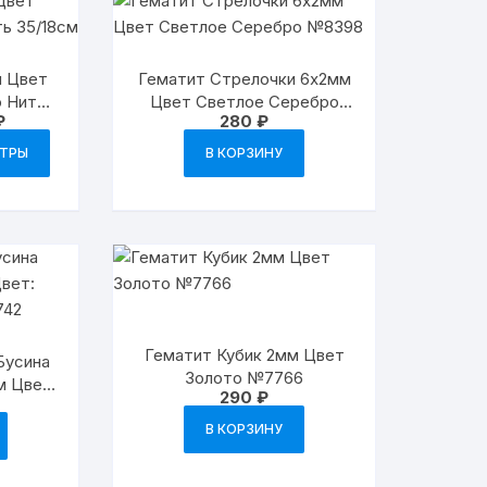
Опции
можно
выбрать
м Цвет
Гематит Стрелочки 6х2мм
на
 Нить
Цвет Светлое Серебро
странице
Диапазон
₽
280
₽
№8398
цен:
Этот
товара.
230 ₽
ЕТРЫ
В КОРЗИНУ
товар
–
350 ₽
имеет
несколько
вариаций.
Опции
можно
выбрать
на
Гематит Кубик 2мм Цвет
Бусина
странице
Золото №7766
м Цвет:
290
₽
товара.
 №3742
В КОРЗИНУ