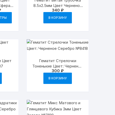
 Цвет
Гематит Витая Трубочка
Сфера
8.5х2.5мм Цвет Черненое
Диапазон
₽
340
₽
м
Серебро №7361
цен:
Этот
180 ₽
ЕТРЫ
В КОРЗИНУ
товар
–
340 ₽
имеет
несколько
вариаций.
Опции
можно
выбрать
м Цвет
Гематит Стрелочки
на
37
Тоненькие Цвет: Черненое
странице
300
₽
Серебро №8418
товара.
В КОРЗИНУ