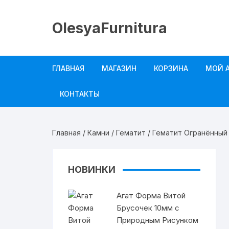
Перейти
к
OlesyaFurnitura
содержимому
ГЛАВНАЯ
МАГАЗИН
КОРЗИНА
МОЙ 
Камни
КОНТАКТЫ
Формы из Камня
Главная
/
Камни
/
Гематит
/ Гематит Огранённый
Бусины Дзи
Жемчуг Культивированный
НОВИНКИ
Друзы и Срезы
Агат Форма Витой
Брусочек 10мм с
Индонезийские Бусины
Природным Рисунком