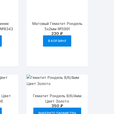
анник
Матовый Гематит Рондель
 №8343
5х2мм №5991
230
₽
В КОРЗИНУ
м Цвет
Гематит Рондель 8/6/4мм
66
Цвет Золото
350
₽
Этот
ВЫБЕРИТЕ ПАРАМЕТРЫ