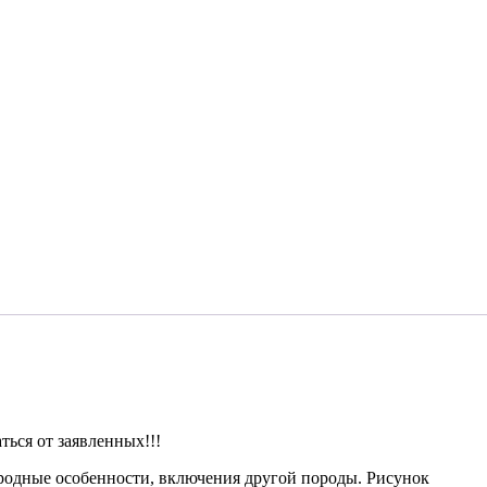
Майский
Жук
№8436
ься от заявленных!!!
иродные особенности, включения другой породы. Рисунок