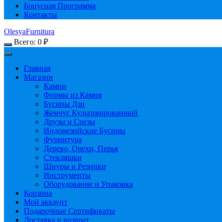
Бонусная Программа
Контакты
OlesyaFurnitura
Всего:
0
₽
Главная
Магазин
Камни
Формы из Камня
Бусины Дзи
Жемчуг Культивированный
Друзы и Срезы
Индонезийские Бусины
Фурнитура
Дерево, Орехи, Перья
Стекляшки
Шнуры и Резинки
Инструменты
Оборудование и Упаковка
Корзина
Мой аккаунт
Подарочные Сертификаты
Доставка и возврат