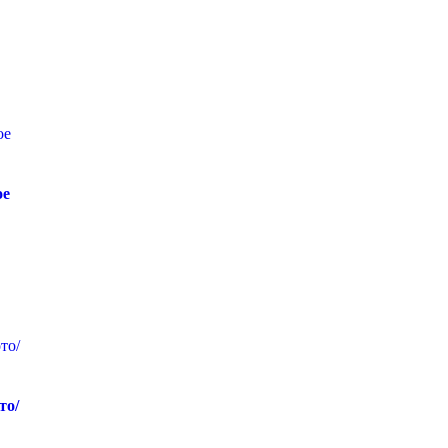
ое
то/