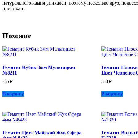
натурального камня уникален, поэтому несколько друз, подвес
при заказе.
Похожие
Гематит Кубик 3мм Мультицвет
Гематит Плоски
№8211
Цвет Черненое 
285
₽
380
₽
В корзину
В корзину
Гематит Цвет Майский Жук Сфера
Гематит Волна 