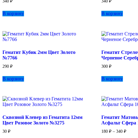
340
₽
340
₽
В корзину
В корзину
Гематит Кубик 2мм Цвет Золото
Гематит Стрело
№7766
Черненое Сереб
290
₽
300
₽
В корзину
В корзину
Сквозной Клевер из Гематита 12мм
Гематит Матов
Цвет Розовое Золото №3275
Асфальт Сфера 1
Диапа
30
₽
180
₽
–
340
₽
цен: