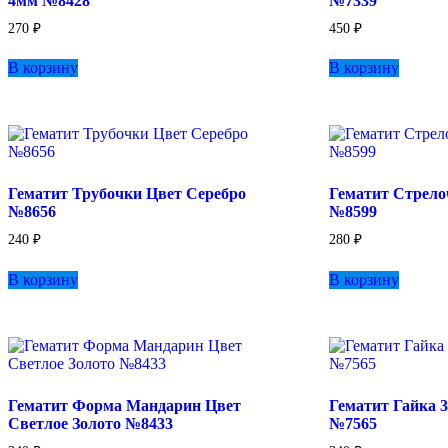
4мм №8428
№7339
270
₽
450
₽
В корзину
В корзину
Гематит Трубочки Цвет Серебро
Гематит Стрел
№8656
№8599
240
₽
280
₽
В корзину
В корзину
Гематит Форма Мандарин Цвет
Гематит Гайка 
Светлое Золото №8433
№7565