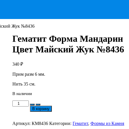
йский Жук №8436
Гематит Форма Мандарин
Цвет Майский Жук №8436
340
₽
Прим разм 6 мм.
Нить 35 см.
В наличии
Количество
товара
В корзину
Гематит
Форма
Мандарин
Артикул:
КМ8436
Категории:
Гематит
,
Формы из Камня
Цвет