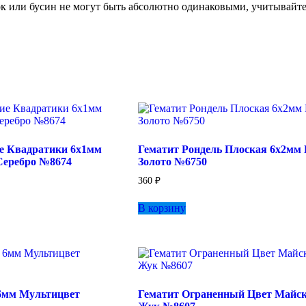
ок или бусин не могут быть абсолютно одинаковыми, учитывайте
е Квадратики 6х1мм
Гематит Рондель Плоская 6х2мм
Серебро №8674
Золото №6750
360
₽
В корзину
6мм Мультицвет
Гематит Ограненный Цвет Майс