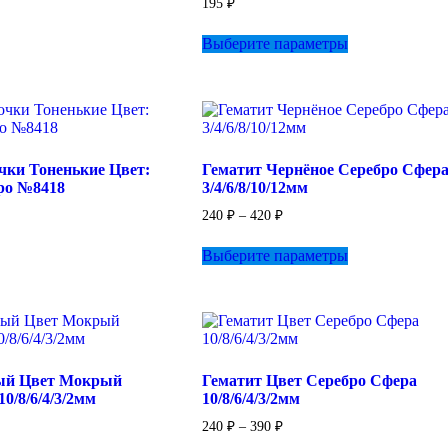
195
₽
Этот
Выберите параметры
товар
имеет
несколько
вариаций.
Опции
можно
выбрать
чки Тоненькие Цвет:
Гематит Чернёное Серебро Сфер
на
ро №8418
3/4/6/8/10/12мм
странице
товара.
Диапазон
240
₽
–
420
₽
цен:
Этот
240 ₽
Выберите параметры
товар
–
имеет
420 ₽
несколько
вариаций.
Опции
можно
выбрать
ый Цвет Мокрый
Гематит Цвет Серебро Сфера
на
0/8/6/4/3/2мм
10/8/6/4/3/2мм
странице
товара.
зон
Диапазон
240
₽
–
390
₽
цен: