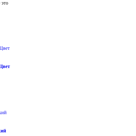
 это
 Цвет
кий