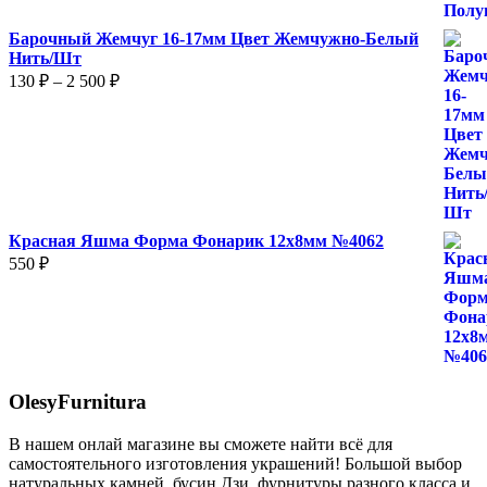
Барочный Жемчуг 16-17мм Цвет Жемчужно-Белый
Нить/Шт
Диапазон
130
₽
–
2 500
₽
цен:
130 ₽
–
2
500 ₽
Красная Яшма Форма Фонарик 12x8мм №4062
550
₽
OlesyFurnitura
В нашем онлай магазине вы сможете найти всё для
самостоятельного изготовления украшений! Большой выбор
натуральных камней, бусин Дзи, фурнитуры разного класса и