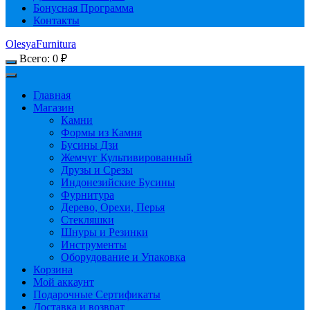
Бонусная Программа
Контакты
OlesyaFurnitura
Всего:
0
₽
Главная
Магазин
Камни
Формы из Камня
Бусины Дзи
Жемчуг Культивированный
Друзы и Срезы
Индонезийские Бусины
Фурнитура
Дерево, Орехи, Перья
Стекляшки
Шнуры и Резинки
Инструменты
Оборудование и Упаковка
Корзина
Мой аккаунт
Подарочные Сертификаты
Доставка и возврат