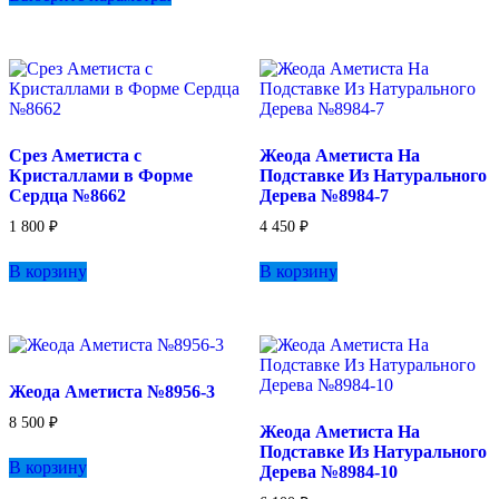
имеет
несколько
вариаций.
Опции
можно
выбрать
на
Срез Аметиста с
Жеода Аметиста На
странице
Кристаллами в Форме
Подставке Из Натурального
товара.
Сердца №8662
Дерева №8984-7
1 800
₽
4 450
₽
В корзину
В корзину
Жеода Аметиста №8956-3
8 500
₽
Жеода Аметиста На
Подставке Из Натурального
В корзину
Дерева №8984-10