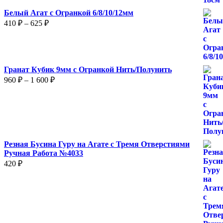
Белый Агат с Огранкой 6/8/10/12мм
Диапазон
410
₽
–
625
₽
цен:
410 ₽
–
625 ₽
Гранат Кубик 9мм с Огранкой Нить/Полунить
Диапазон
960
₽
–
1 600
₽
цен:
960 ₽
–
1
600 ₽
Резная Бусина Гуру на Агате с Тремя Отверстиями
Ручная Работа №4033
420
₽