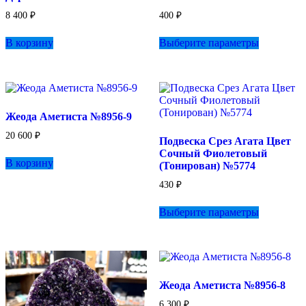
8 400
₽
400
₽
Этот
В корзину
Выберите параметры
товар
имеет
несколько
вариаций.
Опции
можно
Жеода Аметиста №8956-9
выбрать
на
20 600
₽
Подвеска Срез Агата Цвет
странице
Сочный Фиолетовый
товара.
В корзину
(Тонирован) №5774
430
₽
Этот
Выберите параметры
товар
имеет
несколько
вариаций.
Опции
можно
Жеода Аметиста №8956-8
выбрать
на
6 300
₽