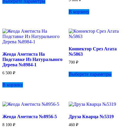
Выберите параметры
товар
имеет
В корзину
несколько
вариаций.
Опции
можно
выбрать
на
странице
Коннектор Срез Агата
товара.
Жеода Аметиста На
№5863
Подставке Из Натурального
700
₽
Дерева №8984-1
Этот
6 500
₽
Выберите параметры
товар
имеет
В корзину
несколько
вариаций.
Опции
можно
выбрать
на
Жеода Аметиста №8956-5
Друза Кварца №5319
странице
товара.
8 100
₽
460
₽
Этот