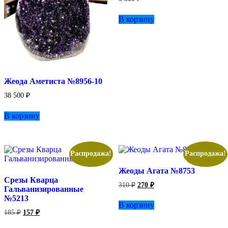
странице
товара.
В корзину
Жеода Аметиста №8956-10
38 500
₽
В корзину
Распродажа!
Распродажа!
Жеоды Агата №8753
Срезы Кварца
Первоначальная
Текущая
310
₽
270
₽
Гальванизированные
цена
цена:
№5213
составляла
270 ₽.
В корзину
310 ₽.
Первоначальная
Текущая
185
₽
157
₽
цена
цена:
составляла