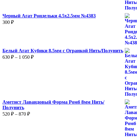
Черный Агат Рондельки 4.5х2.5мм №4383
300
₽
Белый Агат Кубики 8.5мм с Огранкой Нить/Полунить
Диапазон
630
₽
–
1 050
₽
цен:
630 ₽
–
1
050 ₽
Аметист Лавандовый Форма Ромб 8мм Нить/
Полунить
Диапазон
520
₽
–
870
₽
цен:
520 ₽
–
870 ₽