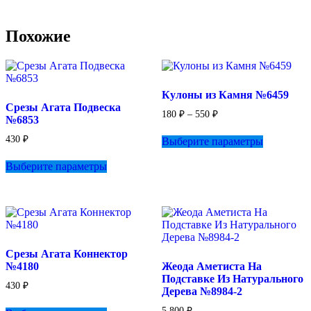
Похожие
Кулоны из Камня №6459
Срезы Агата Подвеска
Диапазон
180
₽
–
550
₽
№6853
цен:
Этот
180 ₽
430
₽
Выберите параметры
товар
–
Этот
имеет
550 ₽
Выберите параметры
товар
несколько
имеет
вариаций.
несколько
Опции
вариаций.
можно
Опции
выбрать
можно
на
выбрать
странице
Срезы Агата Коннектор
на
товара.
№4180
Жеода Аметиста На
странице
Подставке Из Натурального
товара.
430
₽
Дерева №8984-2
Этот
5 800
₽