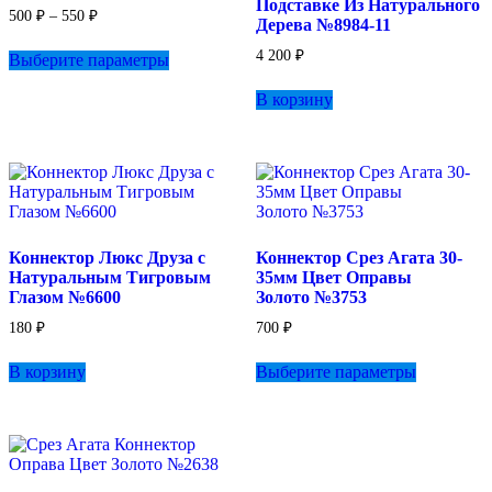
Подставке Из Натурального
Диапазон
500
₽
–
550
₽
Дерева №8984-11
цен:
Этот
500 ₽
4 200
₽
Выберите параметры
товар
–
имеет
550 ₽
В корзину
несколько
вариаций.
Опции
можно
выбрать
на
странице
товара.
Коннектор Люкс Друза с
Коннектор Срез Агата 30-
Натуральным Тигровым
35мм Цвет Оправы
Глазом №6600
Золото №3753
180
₽
700
₽
Этот
В корзину
Выберите параметры
товар
имеет
несколько
вариаций.
Опции
можно
выбрать