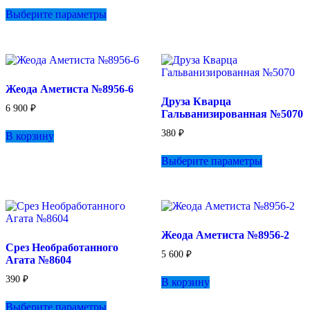
Этот
Выберите параметры
товар
имеет
несколько
вариаций.
Опции
можно
Жеода Аметиста №8956-6
выбрать
Друза Кварца
на
6 900
₽
Гальванизированная №5070
странице
товара.
380
₽
В корзину
Этот
Выберите параметры
товар
имеет
несколько
вариаций.
Опции
можно
Жеода Аметиста №8956-2
выбрать
Срез Необработанного
на
5 600
₽
Агата №8604
странице
товара.
390
₽
В корзину
Этот
Выберите параметры
товар