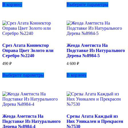
В корзину
Выберите параметры
товар
имеет
несколько
вариаций.
Опции
можно
выбрать
на
Срез Агата Коннектор
Жеода Аметиста На
странице
Оправа Цвет Золото или
Подставке Из Натурального
товара.
Серебро №2240
Дерева №8984-5
490
₽
4 600
₽
Этот
Выберите параметры
В корзину
товар
имеет
несколько
вариаций.
Опции
можно
выбрать
на
Жеода Аметиста На
Срезы Агата Каждый из
странице
Подставке Из Натурального
Них Уникален и Прекрасен
товара.
Дерева №8984-4
№7530