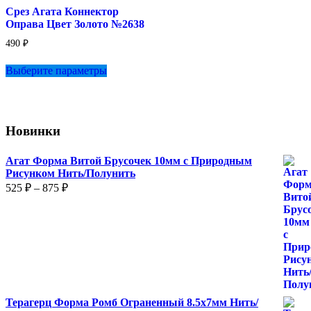
Срез Агата Коннектор
на
Оправа Цвет Золото №2638
странице
товара.
490
₽
Этот
Выберите параметры
товар
имеет
несколько
вариаций.
Опции
Новинки
можно
выбрать
на
Агат Форма Витой Брусочек 10мм с Природным
странице
Рисунком Нить/Полунить
товара.
Диапазон
525
₽
–
875
₽
цен:
525 ₽
–
875 ₽
Терагерц Форма Ромб Ограненный 8.5х7мм Нить/