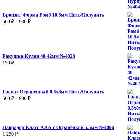
Бронзит Форма Ромб 10.5мм Нить/Полунить
Диапазон
560
₽
–
930
₽
цен:
560 ₽
–
930 ₽
Ракушка-Кулон 40-42мм №4028
150
₽
Гранат Ограненный 8.5х8мм Нить/Полунить
Диапазон
560
₽
–
930
₽
цен:
560 ₽
–
930 ₽
Лабрадор Класс ААА с Ограненкой 5.5мм №4096
1 250
₽