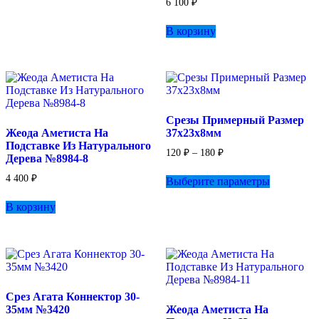
6 100
₽
В корзину
Срезы Примерный Размер
Жеода Аметиста На
37х23х8мм
Подставке Из Натурального
Диапазон
120
₽
–
180
₽
Дерева №8984-8
цен:
Этот
120 ₽
4 400
₽
Выберите параметры
товар
–
имеет
180 ₽
В корзину
несколько
вариаций.
Опции
можно
выбрать
на
странице
Срез Агата Коннектор 30-
товара.
35мм №3420
Жеода Аметиста На