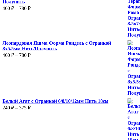
Полунить
Диапазон
460
₽
–
780
₽
цен:
460 ₽
–
780 ₽
Леопардовая Яшма Форма Рондель с Огранкой
8х5.5мм Нить/Полунить
Диапазон
460
₽
–
780
₽
цен:
460 ₽
–
780 ₽
Белый Агат с Огранкой 6/8/10/12мм Нить 18см
Диапазон
240
₽
–
375
₽
цен:
240 ₽
–
375 ₽