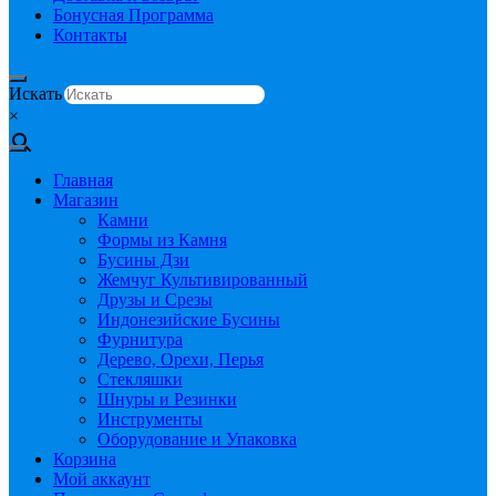
Бонусная Программа
Контакты
Искать
×
Главная
Магазин
Камни
Формы из Камня
Бусины Дзи
Жемчуг Культивированный
Друзы и Срезы
Индонезийские Бусины
Фурнитура
Дерево, Орехи, Перья
Стекляшки
Шнуры и Резинки
Инструменты
Оборудование и Упаковка
Корзина
Мой аккаунт