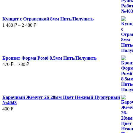
Кунцит с Ограненкой 8мм Нить/Полунить
Диапазон
1 480
₽
–
2 480
₽
цен:
1
480 ₽
–
2
Бронзит Форма Ромб 8.5мм Нить/Полунить
480 ₽
Диапазон
470
₽
–
780
₽
цен:
470 ₽
–
780 ₽
Барочный Жемчуг 26-28мм Цвет Нежный Пурпурный
№4043
400
₽