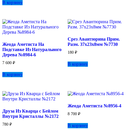
157 ₽.
В корзину
185 ₽.
Срез Авантюрина Прим.
Жеода Аметиста На
Разм. 37х23х8мм №7730
Подставке Из Натурального
180
₽
Дерева №8984-6
7 600
₽
В корзину
В корзину
Жеода Аметиста №8956-4
Друза Из Кварца с Бейлом
8 700
₽
Внутри Кристаллы №2172
780
₽
В корзину