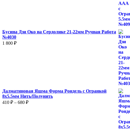
Бусина Дзи Око на Сердолике 21-22мм Ручная Работа
№4030
1 800
₽
Далматиновая Яшма Форма Рондель с Огранкой
8х5.5мм Нить/Полунить
Диапазон
410
₽
–
680
₽
цен:
410 ₽
–
680 ₽