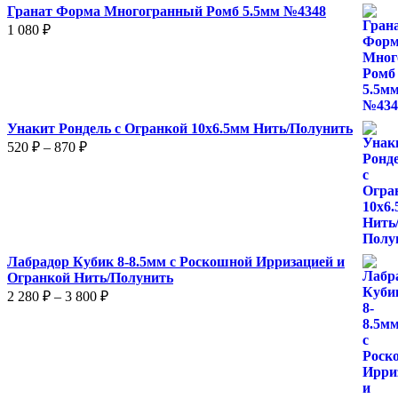
Гранат Форма Многогранный Ромб 5.5мм №4348
1 080
₽
Унакит Рондель с Огранкой 10х6.5мм Нить/Полунить
Диапазон
520
₽
–
870
₽
цен:
520 ₽
–
870 ₽
Лабрадор Кубик 8-8.5мм с Роскошной Ирризацией и
Огранкой Нить/Полунить
Диапазон
2 280
₽
–
3 800
₽
цен:
2
280 ₽
–
3
800 ₽