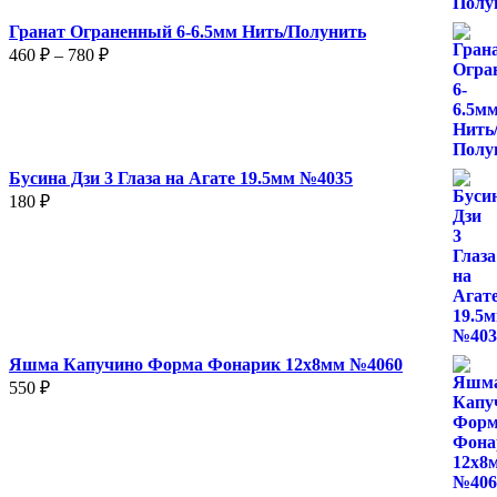
Гранат Ограненный 6-6.5мм Нить/Полунить
Диапазон
460
₽
–
780
₽
цен:
460 ₽
–
780 ₽
Бусина Дзи 3 Глаза на Агате 19.5мм №4035
180
₽
Яшма Капучино Форма Фонарик 12x8мм №4060
550
₽