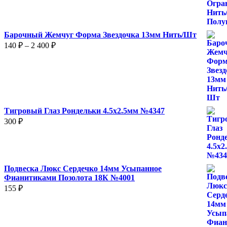
Барочный Жемчуг Форма Звездочка 13мм Нить/Шт
Диапазон
140
₽
–
2 400
₽
цен:
140 ₽
–
2
400 ₽
Тигровый Глаз Рондельки 4.5х2.5мм №4347
300
₽
Подвеска Люкс Сердечко 14мм Усыпанное
Фианитиками Позолота 18К №4001
155
₽