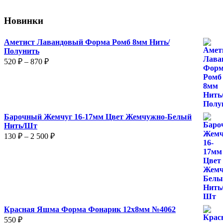
Новинки
Аметист Лавандовый Форма Ромб 8мм Нить/
Полунить
Диапазон
520
₽
–
870
₽
цен:
520 ₽
–
870 ₽
Барочный Жемчуг 16-17мм Цвет Жемчужно-Белый
Нить/Шт
Диапазон
130
₽
–
2 500
₽
цен:
130 ₽
–
2
500 ₽
Красная Яшма Форма Фонарик 12x8мм №4062
550
₽