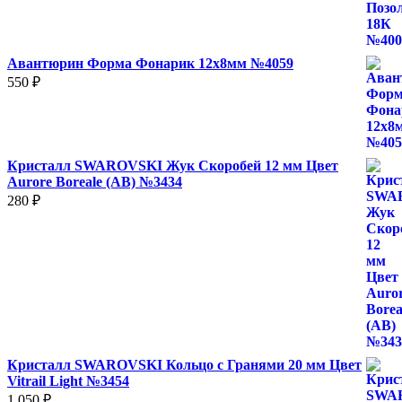
Авантюрин Форма Фонарик 12x8мм №4059
550
₽
Кристалл SWAROVSKI Жук Скоробей 12 мм Цвет
Aurore Boreale (AB) №3434
280
₽
Кристалл SWAROVSKI Кольцо с Гранями 20 мм Цвет
Vitrail Light №3454
1 050
₽