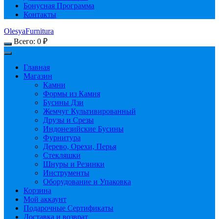
Бонусная Программа
Контакты
OlesyaFurnitura
Всего:
0
₽
Главная
Магазин
Камни
Формы из Камня
Бусины Дзи
Жемчуг Культивированный
Друзы и Срезы
Индонезийские Бусины
Фурнитура
Дерево, Орехи, Перья
Стекляшки
Шнуры и Резинки
Инструменты
Оборудование и Упаковка
Корзина
Мой аккаунт
Подарочные Сертификаты
Доставка и возврат