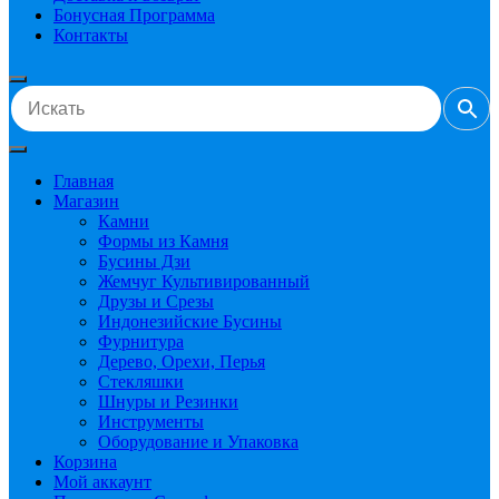
Бонусная Программа
Контакты
Главная
Магазин
Камни
Формы из Камня
Бусины Дзи
Жемчуг Культивированный
Друзы и Срезы
Индонезийские Бусины
Фурнитура
Дерево, Орехи, Перья
Стекляшки
Шнуры и Резинки
Инструменты
Оборудование и Упаковка
Корзина
Мой аккаунт