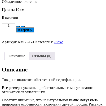
Обалденное плетение!
Цена за 10 см
В наличии
Количество
товара
В корзину
Цепочка
Люкс
Гладкие
Артикул:
КМ6826-1
Категория:
Люкс
Звенья
Прим.
Разм.
Описание
Отзывы (0)
12х5мм
Позолота
18К
Описание
№6826
Товар не подлежит обязательной сертификации.
Все размеры указаны приблизительные и могут немного
отличаться от заявленных!!!
Обратите внимание, что на натуральном камне могут быть
природные особенности, включения другой породы. Рисунок