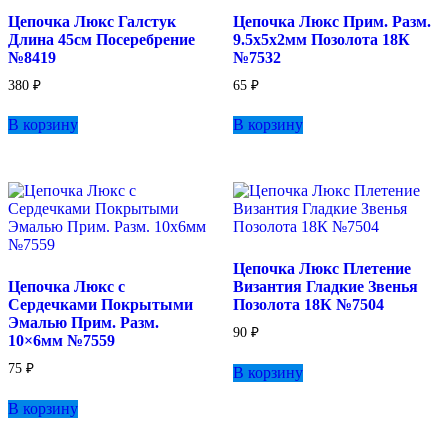
Цепочка Люкс Галстук
Цепочка Люкс Прим. Разм.
Длина 45см Посеребрение
9.5х5х2мм Позолота 18К
№8419
№7532
380
₽
65
₽
В корзину
В корзину
Цепочка Люкс Плетение
Цепочка Люкс с
Византия Гладкие Звенья
Сердечками Покрытыми
Позолота 18К №7504
Эмалью Прим. Разм.
90
₽
10×6мм №7559
75
₽
В корзину
В корзину