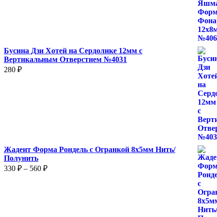
Бусина Дзи Хотей на Сердолике 12мм с
Вертикальным Отверстием №4031
280
₽
Жадеит Форма Рондель с Огранкой 8х5мм Нить/
Полунить
Диапазон
330
₽
–
560
₽
цен:
330 ₽
–
560 ₽