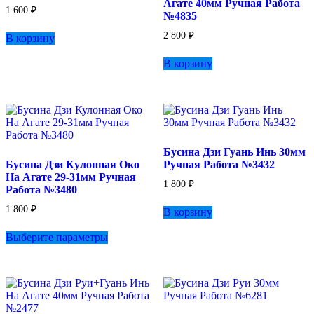
Агате 40мм Ручная Работа
1 600
₽
№4835
2 800
₽
В корзину
В корзину
Бусина Дзи Гуань Инь 30мм
Бусина Дзи Кулонная Око
Ручная Работа №3432
На Агате 29-31мм Ручная
1 800
₽
Работа №3480
1 800
₽
В корзину
Этот
Выберите параметры
товар
имеет
несколько
вариаций.
Опции
можно
выбрать