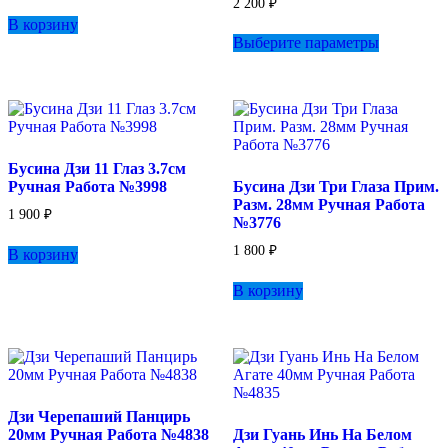
2 200
₽
В корзину
Этот
Выберите параметры
товар
имеет
несколько
вариаций.
Опции
можно
выбрать
Бусина Дзи 11 Глаз 3.7см
на
Ручная Работа №3998
Бусина Дзи Три Глаза Прим.
странице
Разм. 28мм Ручная Работа
товара.
1 900
₽
№3776
1 800
₽
В корзину
В корзину
Дзи Черепаший Панцирь
20мм Ручная Работа №4838
Дзи Гуань Инь На Белом