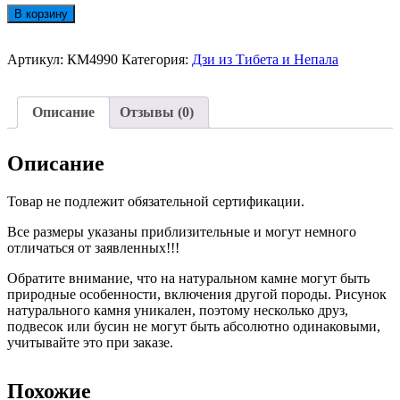
Количество
В корзину
товара
Бусины
Дзи
Артикул:
КМ4990
Категория:
Дзи из Тибета и Непала
Солнце
и
Луна
Описание
Отзывы (0)
30мм
Ручная
Работа
Описание
№4990
Товар не подлежит обязательной сертификации.
Все размеры указаны приблизительные и могут немного
отличаться от заявленных!!!
Обратите внимание, что на натуральном камне могут быть
природные особенности, включения другой породы. Рисунок
натурального камня уникален, поэтому несколько друз,
подвесок или бусин не могут быть абсолютно одинаковыми,
учитывайте это при заказе.
Похожие