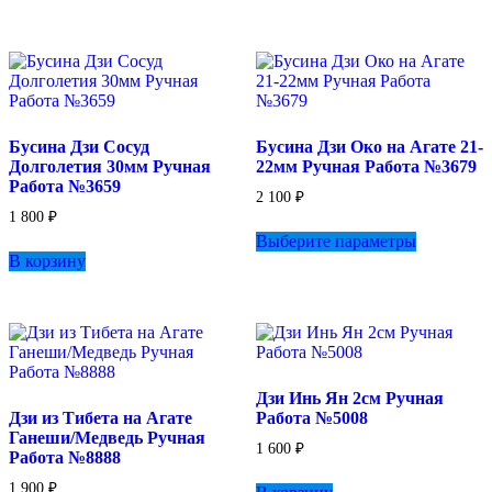
Бусина Дзи Сосуд
Бусина Дзи Око на Агате 21-
Долголетия 30мм Ручная
22мм Ручная Работа №3679
Работа №3659
2 100
₽
1 800
₽
Этот
Выберите параметры
товар
В корзину
имеет
несколько
вариаций.
Опции
можно
выбрать
на
Дзи Инь Ян 2см Ручная
странице
Дзи из Тибета на Агате
Работа №5008
товара.
Ганеши/Медведь Ручная
1 600
₽
Работа №8888
1 900
₽