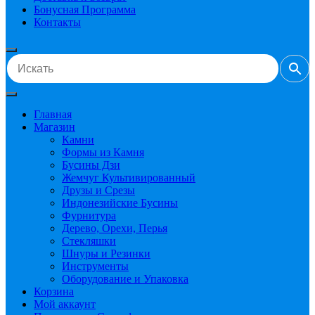
Бонусная Программа
Контакты
Главная
Магазин
Камни
Формы из Камня
Бусины Дзи
Жемчуг Культивированный
Друзы и Срезы
Индонезийские Бусины
Фурнитура
Дерево, Орехи, Перья
Стекляшки
Шнуры и Резинки
Инструменты
Оборудование и Упаковка
Корзина
Мой аккаунт