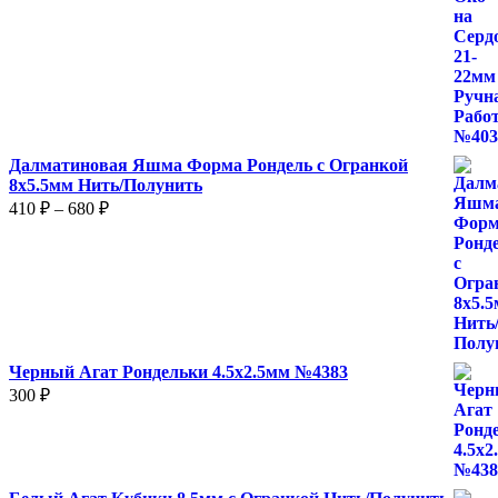
Далматиновая Яшма Форма Рондель с Огранкой
8х5.5мм Нить/Полунить
Диапазон
410
₽
–
680
₽
цен:
410 ₽
–
680 ₽
Черный Агат Рондельки 4.5х2.5мм №4383
300
₽