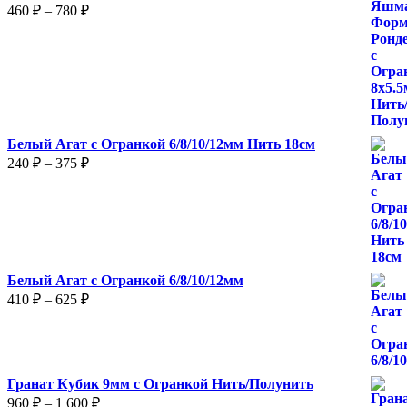
Диапазон
460
₽
–
780
₽
цен:
460 ₽
–
780 ₽
Белый Агат с Огранкой 6/8/10/12мм Нить 18см
Диапазон
240
₽
–
375
₽
цен:
240 ₽
–
375 ₽
Белый Агат с Огранкой 6/8/10/12мм
Диапазон
410
₽
–
625
₽
цен:
410 ₽
–
625 ₽
Гранат Кубик 9мм с Огранкой Нить/Полунить
Диапазон
960
₽
–
1 600
₽