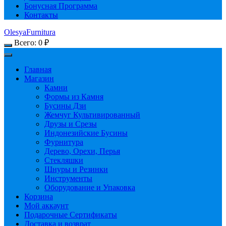
Бонусная Программа
Контакты
OlesyaFurnitura
Всего:
0
₽
Главная
Магазин
Камни
Формы из Камня
Бусины Дзи
Жемчуг Культивированный
Друзы и Срезы
Индонезийские Бусины
Фурнитура
Дерево, Орехи, Перья
Стекляшки
Шнуры и Резинки
Инструменты
Оборудование и Упаковка
Корзина
Мой аккаунт
Подарочные Сертификаты
Доставка и возврат