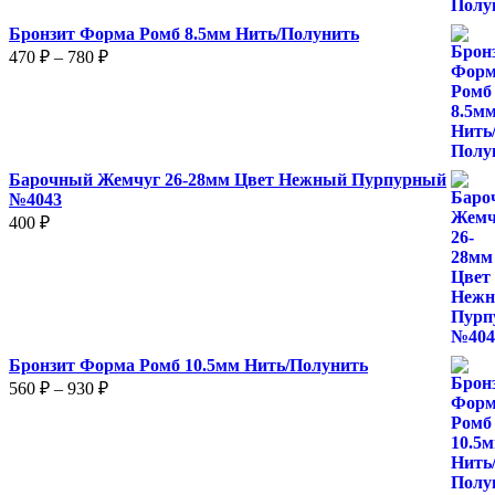
2
Бронзит Форма Ромб 8.5мм Нить/Полунить
480 ₽
Диапазон
470
₽
–
780
₽
цен:
470 ₽
–
780 ₽
Барочный Жемчуг 26-28мм Цвет Нежный Пурпурный
№4043
400
₽
Бронзит Форма Ромб 10.5мм Нить/Полунить
Диапазон
560
₽
–
930
₽
цен:
560 ₽
–
930 ₽