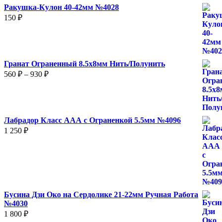
Ракушка-Кулон 40-42мм №4028
150
₽
Гранат Ограненный 8.5х8мм Нить/Полунить
Диапазон
560
₽
–
930
₽
цен:
560 ₽
–
930 ₽
Лабрадор Класс ААА с Ограненкой 5.5мм №4096
1 250
₽
Бусина Дзи Око на Сердолике 21-22мм Ручная Работа
№4030
1 800
₽