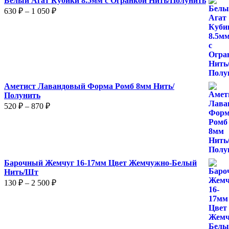
Белый Агат Кубики 8.5мм с Огранкой Нить/Полунить
Диапазон
630
₽
–
1 050
₽
цен:
630 ₽
–
1
050 ₽
Аметист Лавандовый Форма Ромб 8мм Нить/
Полунить
Диапазон
520
₽
–
870
₽
цен:
520 ₽
–
870 ₽
Барочный Жемчуг 16-17мм Цвет Жемчужно-Белый
Нить/Шт
Диапазон
130
₽
–
2 500
₽
цен:
130 ₽
–
2