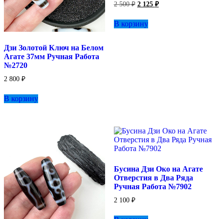
Первоначальная
Текущая
2 500
₽
2 125
₽
цена
цена:
составляла
2
В корзину
2
125 ₽.
500 ₽.
Дзи Золотой Ключ на Белом
Агате 37мм Ручная Работа
№2720
2 800
₽
В корзину
Бусина Дзи Око на Агате
Отверстия в Два Ряда
Ручная Работа №7902
2 100
₽