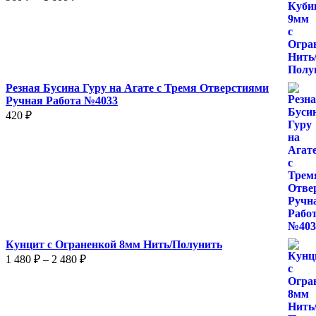
цен:
960 ₽
–
1
600 ₽
Резная Бусина Гуру на Агате с Тремя Отверстиями
Ручная Работа №4033
420
₽
Кунцит с Ограненкой 8мм Нить/Полунить
Диапазон
1 480
₽
–
2 480
₽
цен:
1
480 ₽
–