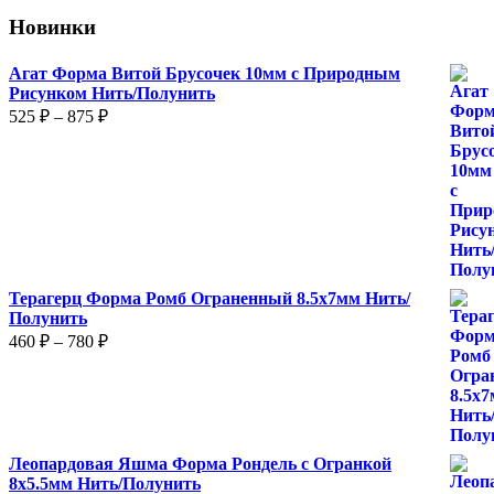
Новинки
Агат Форма Витой Брусочек 10мм с Природным
Рисунком Нить/Полунить
Диапазон
525
₽
–
875
₽
цен:
525 ₽
–
875 ₽
Терагерц Форма Ромб Ограненный 8.5х7мм Нить/
Полунить
Диапазон
460
₽
–
780
₽
цен:
460 ₽
–
780 ₽
Леопардовая Яшма Форма Рондель с Огранкой
8х5.5мм Нить/Полунить