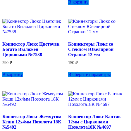
В корзину
Коннектор Люкс Цветочек
Коннекторы Люкс со
Богато Выложен
Стеклом Ювелирной
Цирконами №7538
Огранки 12 мм
290
₽
150
₽
Этот
В корзину
Выберите параметры
товар
имеет
несколько
вариаций.
Опции
можно
выбрать
на
Коннектор Люкс Жемчугом
Коннектор Люкс Бантик
странице
Кеши 12х4мм Позолота 18К
12мм с Цирконами
товара.
№5492
Позолота18К №4697