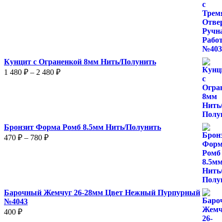
Кунцит с Ограненкой 8мм Нить/Полунить
Диапазон
1 480
₽
–
2 480
₽
цен:
1
480 ₽
–
2
Бронзит Форма Ромб 8.5мм Нить/Полунить
480 ₽
Диапазон
470
₽
–
780
₽
цен:
470 ₽
–
780 ₽
Барочный Жемчуг 26-28мм Цвет Нежный Пурпурный
№4043
400
₽