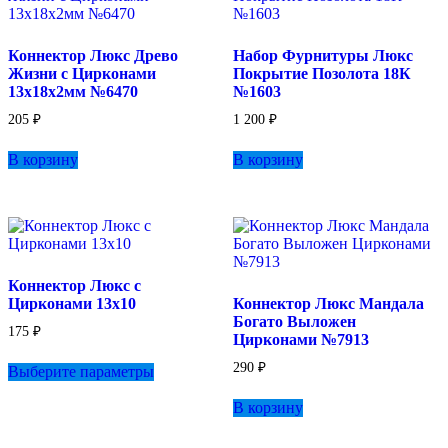
можно
выбрать
на
Коннектор Люкс Древо
Набор Фурнитуры Люкс
странице
Жизни с Цирконами
Покрытие Позолота 18К
товара.
13х18х2мм №6470
№1603
205
₽
1 200
₽
В корзину
В корзину
Коннектор Люкс с
Цирконами 13х10
Коннектор Люкс Мандала
Богато Выложен
175
₽
Цирконами №7913
Этот
290
₽
Выберите параметры
товар
имеет
В корзину
несколько
вариаций.
Опции