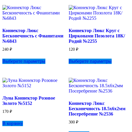
можно
выбрать
на
странице
товара.
Коннектор Люкс
Коннектор Люкс Круг с
Бесконечность с Фианитами
Цирконами Позолота 18К/
№6843
Родий №2255
240
₽
120
₽
Этот
Этот
Выберите параметры
Выберите параметры
товар
товар
имеет
имеет
несколько
несколько
вариаций.
вариаций.
Опции
Опции
можно
можно
выбрать
выбрать
Луна Коннектор Розовое
на
на
Золото №5152
Коннектор Люкс
странице
странице
Бесконечность 18.5х6х2мм
товара.
товара.
170
₽
Посеребрение №2536
300
₽
В корзину