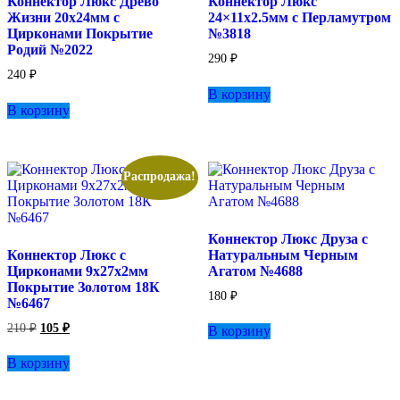
Коннектор Люкс Древо
Коннектор Люкс
Жизни 20х24мм с
24×11х2.5мм с Перламутром
Цирконами Покрытие
№3818
Родий №2022
290
₽
240
₽
В корзину
В корзину
Распродажа!
Коннектор Люкс Друза с
Коннектор Люкс с
Натуральным Черным
Цирконами 9х27х2мм
Агатом №4688
Покрытие Золотом 18К
180
₽
№6467
Первоначальная
Текущая
210
₽
105
₽
В корзину
цена
цена:
составляла
105 ₽.
В корзину
210 ₽.