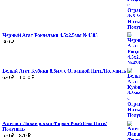
410 ₽
–
680 ₽
Черный Агат Рондельки 4.5х2.5мм №4383
300
₽
Белый Агат Кубики 8.5мм с Огранкой Нить/Полунить
Диапазон
630
₽
–
1 050
₽
цен:
630 ₽
–
1
050 ₽
Аметист Лавандовый Форма Ромб 8мм Нить/
Полунить
Диапазон
520
₽
–
870
₽
цен: