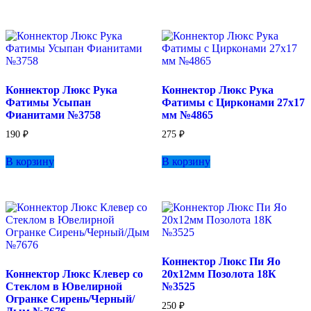
Коннектор Люкс Рука
Коннектор Люкс Рука
Фатимы Усыпан
Фатимы с Цирконами 27х17
Фианитами №3758
мм №4865
190
₽
275
₽
В корзину
В корзину
Коннектор Люкс Пи Яо
Коннектор Люкс Клевер со
20х12мм Позолота 18К
Стеклом в Ювелирной
№3525
Огранке Сирень/Черный/
250
₽