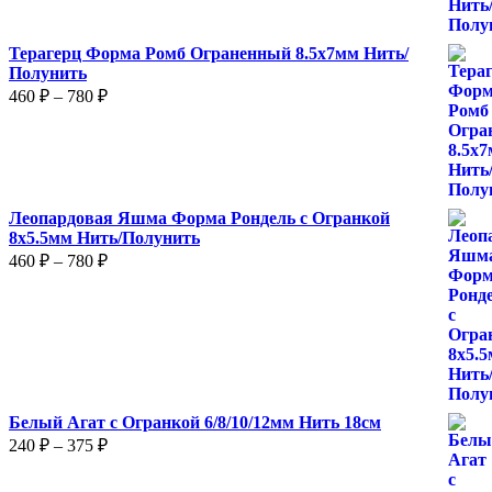
Терагерц Форма Ромб Ограненный 8.5х7мм Нить/
Полунить
Диапазон
460
₽
–
780
₽
цен:
460 ₽
–
780 ₽
Леопардовая Яшма Форма Рондель с Огранкой
8х5.5мм Нить/Полунить
Диапазон
460
₽
–
780
₽
цен:
460 ₽
–
780 ₽
Белый Агат с Огранкой 6/8/10/12мм Нить 18см
Диапазон
240
₽
–
375
₽
цен:
240 ₽