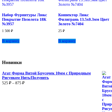
Набор Фурнитуры Люкс
Коннектор Люкс
Покрытие Позолота 18К
Филигрань 13.5х0.3мм Цвет
№3957
Золото №7404
1 500
₽
25
₽
В корзину
В корзину
Новинки
Агат Форма Витой Брусочек 10мм с Природным
Рисунком Нить/Полунить
Диапазон
525
₽
–
875
₽
цен:
525 ₽
–
875 ₽