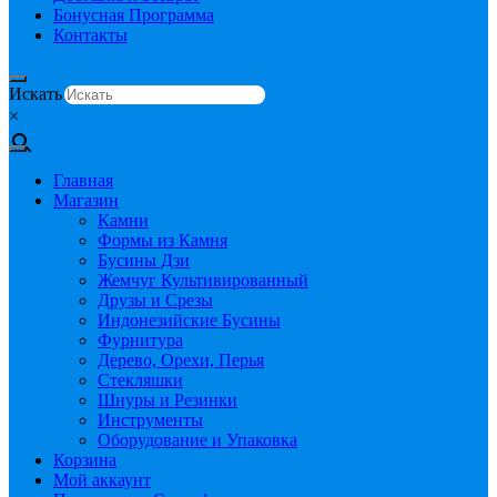
Бонусная Программа
Контакты
Искать
×
Главная
Магазин
Камни
Формы из Камня
Бусины Дзи
Жемчуг Культивированный
Друзы и Срезы
Индонезийские Бусины
Фурнитура
Дерево, Орехи, Перья
Стекляшки
Шнуры и Резинки
Инструменты
Оборудование и Упаковка
Корзина
Мой аккаунт