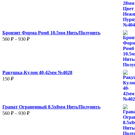
Бронзит Форма Ромб 10.5мм Нить/Полунить
Диапазон
560
₽
–
930
₽
цен:
560 ₽
–
930 ₽
Ракушка-Кулон 40-42мм №4028
150
₽
Гранат Ограненный 8.5х8мм Нить/Полунить
Диапазон
560
₽
–
930
₽
цен:
560 ₽
–