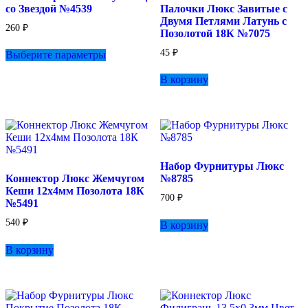
со Звездой №4539
Палочки Люкс Завитые с
Двумя Петлями Латунь с
260
₽
Позолотой 18К №7075
Этот
45
₽
Выберите параметры
товар
имеет
В корзину
несколько
вариаций.
Опции
можно
выбрать
на
странице
Набор Фурнитуры Люкс
товара.
Коннектор Люкс Жемчугом
№8785
Кеши 12х4мм Позолота 18К
700
₽
№5491
540
₽
В корзину
В корзину