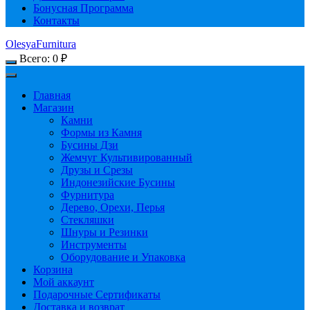
Бонусная Программа
Контакты
OlesyaFurnitura
Всего:
0
₽
Главная
Магазин
Камни
Формы из Камня
Бусины Дзи
Жемчуг Культивированный
Друзы и Срезы
Индонезийские Бусины
Фурнитура
Дерево, Орехи, Перья
Стекляшки
Шнуры и Резинки
Инструменты
Оборудование и Упаковка
Корзина
Мой аккаунт
Подарочные Сертификаты
Доставка и возврат