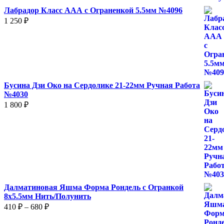
930 ₽
Лабрадор Класс ААА с Ограненкой 5.5мм №4096
1 250
₽
Бусина Дзи Око на Сердолике 21-22мм Ручная Работа
№4030
1 800
₽
Далматиновая Яшма Форма Рондель с Огранкой
8х5.5мм Нить/Полунить
Диапазон
410
₽
–
680
₽
цен: