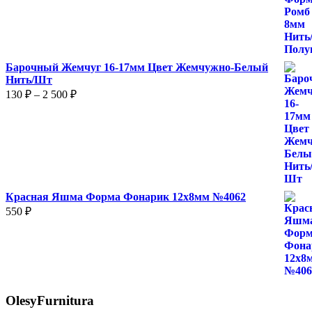
520 ₽
–
870 ₽
Барочный Жемчуг 16-17мм Цвет Жемчужно-Белый
Нить/Шт
Диапазон
130
₽
–
2 500
₽
цен:
130 ₽
–
2
500 ₽
Красная Яшма Форма Фонарик 12x8мм №4062
550
₽
OlesyFurnitura