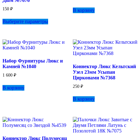
Дым №7676
150
₽
В корзину
Этот
Выберите параметры
товар
имеет
несколько
вариаций.
Опции
можно
выбрать
Набор Фурнитуры Люкс и
на
Камней №1040
Коннектор Люкс Кельтский
странице
Узел 23мм Усыпан
товара.
1 600
₽
Цирконами №7368
250
₽
В корзину
В корзину
Коннектор Люкс Полумесяц