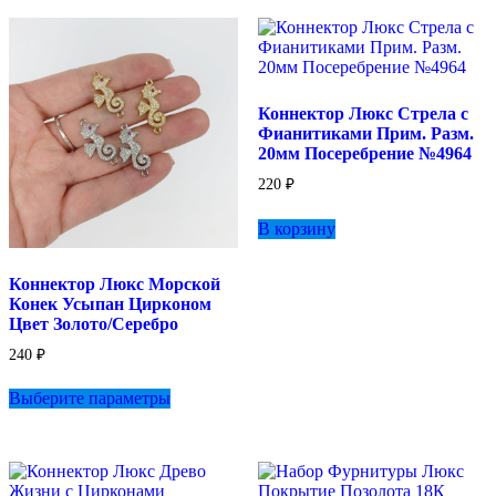
Коннектор Люкс Стрела с
Фианитиками Прим. Разм.
20мм Посеребрение №4964
220
₽
В корзину
Коннектор Люкс Морской
Конек Усыпан Цирконом
Цвет Золото/Серебро
240
₽
Этот
Выберите параметры
товар
имеет
несколько
вариаций.
Опции