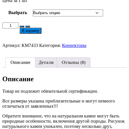
Цена за 1 шт
Выбрать
Количество
товара
В корзину
Коннектор
Люкс
Совушка
Артикул:
КМ7433
Категория:
Коннекторы
с
Фианитиками
№7433
Описание
Детали
Отзывы (0)
Описание
Товар не подлежит обязательной сертификации.
Все размеры указаны приблизительные и могут немного
отличаться от заявленных!!!
Обратите внимание, что на натуральном камне могут быть
природные особенности, включения другой породы. Рисунок
натурального камня уникален, поэтому несколько друз,