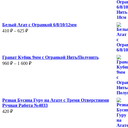
–
375 ₽
Белый Агат с Огранкой 6/8/10/12мм
Диапазон
410
₽
–
625
₽
цен:
410 ₽
–
625 ₽
Гранат Кубик 9мм с Огранкой Нить/Полунить
Диапазон
960
₽
–
1 600
₽
цен:
960 ₽
–
1
600 ₽
Резная Бусина Гуру на Агате с Тремя Отверстиями
Ручная Работа №4033
420
₽