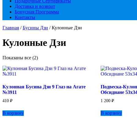
Подарочные Сертификаты
Доставка и возврат
Бонусная Программа
Контакты
Главная
/
Бусины Дзи
/ Кулонные Дзи
Кулонные Дзи
Показаны все (2)
Кулонная Бусина Дзи 9 Глаз на Агате
Подвеска-Кулон
№3911
Обсидиане 53х3
410
₽
1 200
₽
В корзину
В корзину