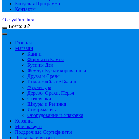
Бонусная Программа
Контакты
OlesyaFurnitura
Всего:
0
₽
Главная
Магазин
Камни
Формы из Камня
Бусины Дзи
Жемчуг Культивированный
Друзы и Срезы
Индонезийские Бусины
Фурнитура
Дерево, Орехи, Перья
Стекляшки
Шнуры и Резинки
Инструменты
Оборудование и Упаковка
Корзина
Мой аккаунт
Подарочные Сертификаты
Доставка и возврат