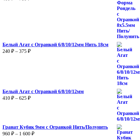
цен:
460 ₽
–
780 ₽
Белый Агат с Огранкой 6/8/10/12мм Нить 18см
Диапазон
240
₽
–
375
₽
цен:
240 ₽
–
375 ₽
Белый Агат с Огранкой 6/8/10/12мм
Диапазон
410
₽
–
625
₽
цен:
410 ₽
–
625 ₽
Гранат Кубик 9мм с Огранкой Нить/Полунить
Диапазон
960
₽
–
1 600
₽
цен: