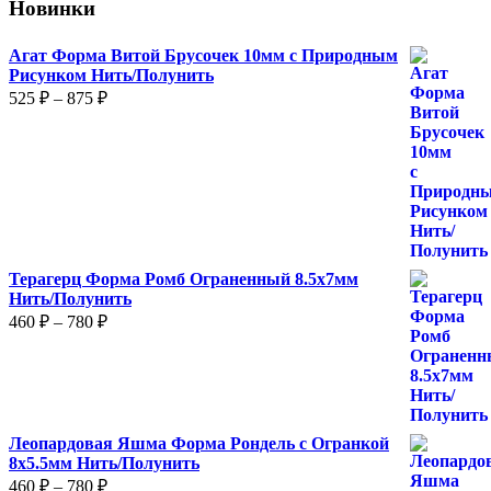
Новинки
Агат Форма Витой Брусочек 10мм с Природным
Рисунком Нить/Полунить
Диапазон
525
₽
–
875
₽
цен:
525 ₽
–
875 ₽
Терагерц Форма Ромб Ограненный 8.5х7мм
Нить/Полунить
Диапазон
460
₽
–
780
₽
цен:
460 ₽
–
780 ₽
Леопардовая Яшма Форма Рондель с Огранкой
8х5.5мм Нить/Полунить
Диапазон
460
₽
–
780
₽