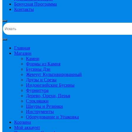
Бонусная Программа
Контакты
Главная
Магазин
Камни
Формы из Камня
Бусины Дзи
Жемчуг Культивированный
Друзы и Срезы
Индонезийские Бусины
Фурнитура
Дерево, Орехи, Перья
Стекляшки
Шнуры и Резинки
Инструменты
Оборудование и Упаковка
Корзина
Мой аккаунт