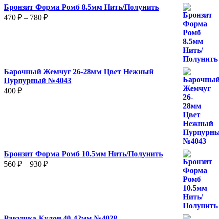
Бронзит Форма Ромб 8.5мм Нить/Полунить
480 ₽
Диапазон
470
₽
–
780
₽
цен:
470 ₽
–
780 ₽
Барочный Жемчуг 26-28мм Цвет Нежный
Пурпурный №4043
400
₽
Бронзит Форма Ромб 10.5мм Нить/Полунить
Диапазон
560
₽
–
930
₽
цен:
560 ₽
–
930 ₽
Ракушка-Кулон 40-42мм №4028