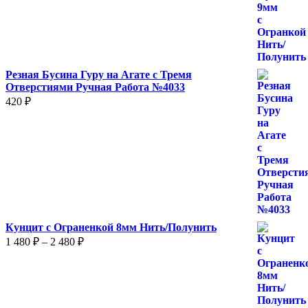
960 ₽
–
1
600 ₽
Резная Бусина Гуру на Агате с Тремя
Отверстиями Ручная Работа №4033
420
₽
Кунцит с Ограненкой 8мм Нить/Полунить
Диапазон
1 480
₽
–
2 480
₽
цен:
1
480 ₽
–
2