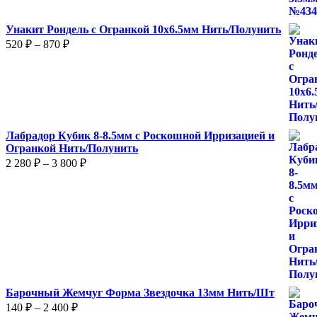
Унакит Рондель с Огранкой 10х6.5мм Нить/Полунить
Диапазон
520
₽
–
870
₽
цен:
520 ₽
–
870 ₽
Лабрадор Кубик 8-8.5мм с Роскошной Ирризацией и
Огранкой Нить/Полунить
Диапазон
2 280
₽
–
3 800
₽
цен:
2
280 ₽
–
3
800 ₽
Барочный Жемчуг Форма Звездочка 13мм Нить/Шт
Диапазон
140
₽
–
2 400
₽