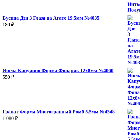
–
780 ₽
Бусина Дзи 3 Глаза на Агате 19.5мм №4035
180
₽
Яшма Капучино Форма Фонарик 12x8мм №4060
550
₽
Гранат Форма Многогранный Ромб 5.5мм №4348
1 080
₽