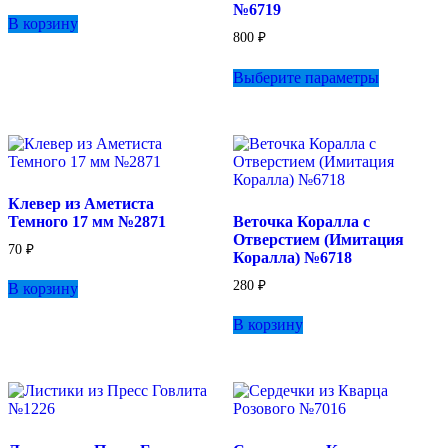
№6719
В корзину
800
₽
Этот
Выберите параметры
товар
имеет
несколько
вариаций.
Опции
можно
выбрать
Клевер из Аметиста
на
Темного 17 мм №2871
Веточка Коралла с
странице
Отверстием (Имитация
товара.
70
₽
Коралла) №6718
280
₽
В корзину
В корзину