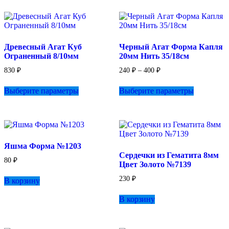
несколько
вариаций.
Опции
можно
выбрать
Древесный Агат Куб
Черный Агат Форма Капля
на
Ограненный 8/10мм
20мм Нить 35/18см
странице
товара.
Диапазон
830
₽
240
₽
–
400
₽
цен:
Этот
Этот
240 ₽
Выберите параметры
Выберите параметры
товар
товар
–
имеет
имеет
400 ₽
несколько
несколько
вариаций.
вариаций.
Опции
Опции
можно
можно
Яшма Форма №1203
выбрать
выбрать
Сердечки из Гематита 8мм
на
на
80
₽
Цвет Золото №7139
странице
странице
товара.
товара.
230
₽
В корзину
В корзину