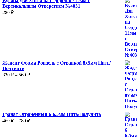
Бусина Дзи Хотей на Сердолике 12мм с
Вертикальным Отверстием №4031
280
₽
Жадеит Форма Рондель с Огранкой 8х5мм Нить/
Полунить
Диапазон
330
₽
–
560
₽
цен:
330 ₽
–
560 ₽
Гранат Ограненный 6-6.5мм Нить/Полунить
Диапазон
460
₽
–
780
₽
цен:
460 ₽