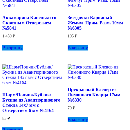
можно
выбрать
на
Аквамарина Капельки со
Звездочки Барочный
странице
Сквозным Отверстием
Жемчуг Прим. Разм. 10мм
товара.
№5841
№6305
1 450
₽
105
₽
В корзину
В корзину
Прекрасный Клевер из
Шарм/Пончик/Бублик/
Лимонного Кварца 17мм
Бусина из Авантюринового
№6330
Стекла 14х7 мм с
70
₽
Отверстием 6 мм №4164
85
₽
В корзину
В корзину