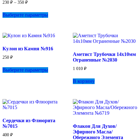
Диапазон
230
₽
–
350
₽
цен:
Этот
230 ₽
Выберите параметры
товар
–
имеет
350 ₽
несколько
вариаций.
Опции
можно
Кулон из Камня №916
выбрать
Аметист Трубочки 14х10мм
на
250
₽
Ограненные №2030
странице
Этот
товара.
1 010
₽
Выберите параметры
товар
имеет
В корзину
несколько
вариаций.
Опции
можно
выбрать
на
странице
Сердечки из Флюорита
товара.
№7015
Флакон Для Духов/
Эфирного Масла/
400
₽
Обережного Элемента