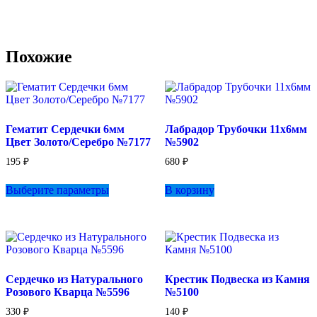
Похожие
Гематит Сердечки 6мм
Лабрадор Трубочки 11х6мм
Цвет Золото/Серебро №7177
№5902
195
₽
680
₽
Этот
Выберите параметры
В корзину
товар
имеет
несколько
вариаций.
Опции
можно
выбрать
Сердечко из Натурального
Крестик Подвеска из Камня
на
Розового Кварца №5596
№5100
странице
товара.
330
₽
140
₽