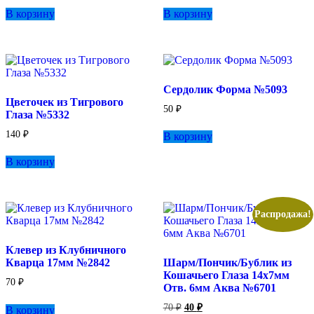
В корзину
В корзину
Сердолик Форма №5093
Цветочек из Тигрового
50
₽
Глаза №5332
140
₽
В корзину
В корзину
Распродажа!
Клевер из Клубничного
Кварца 17мм №2842
Шарм/Пончик/Бублик из
Кошачьего Глаза 14х7мм
70
₽
Отв. 6мм Аква №6701
Первоначальная
Текущая
70
₽
40
₽
В корзину