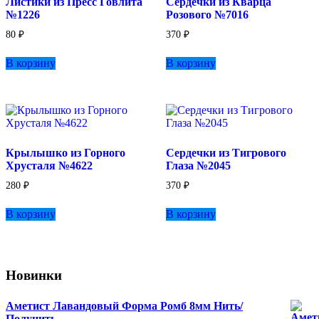
Листики из Пресс Говлита
Сердечки из Кварца
№1226
Розового №7016
80
₽
370
₽
В корзину
В корзину
Крылышко из Горного
Сердечки из Тигрового
Хрусталя №4622
Глаза №2045
280
₽
370
₽
В корзину
В корзину
Новинки
Аметист Лавандовый Форма Ромб 8мм Нить/
Полунить