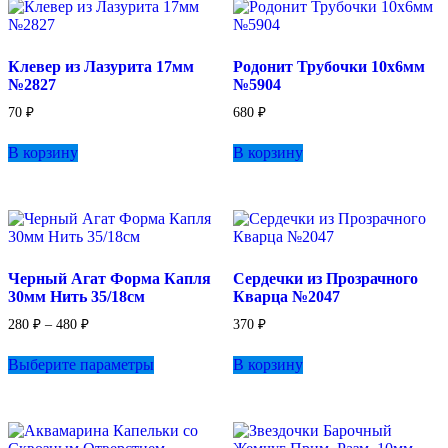
Клевер из Лазурита 17мм
Родонит Трубочки 10х6мм
№2827
№5904
70
₽
680
₽
В корзину
В корзину
Черный Агат Форма Капля
Сердечки из Прозрачного
30мм Нить 35/18см
Кварца №2047
Диапазон
280
₽
–
480
₽
370
₽
цен:
Этот
280 ₽
Выберите параметры
В корзину
товар
–
имеет
480 ₽
несколько
вариаций.
Опции