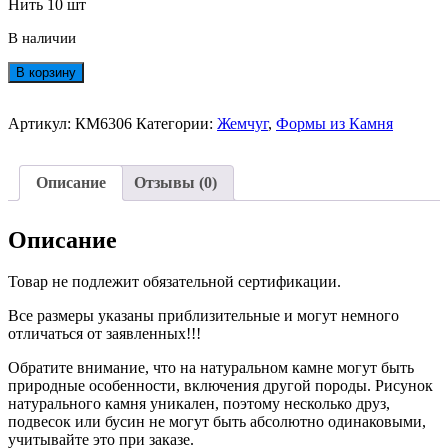
Нить 10 шт
В наличии
Количество
В корзину
товара
Звездочки
Барочный
Артикул:
КМ6306
Категории:
Жемчуг
,
Формы из Камня
Жемчуг
Прим.
Разм.
Описание
Отзывы (0)
12мм
(Нить10шт)
№6306
Описание
Товар не подлежит обязательной сертификации.
Все размеры указаны приблизительные и могут немного
отличаться от заявленных!!!
Обратите внимание, что на натуральном камне могут быть
природные особенности, включения другой породы. Рисунок
натурального камня уникален, поэтому несколько друз,
подвесок или бусин не могут быть абсолютно одинаковыми,
учитывайте это при заказе.