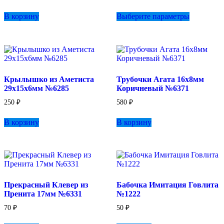
Этот
В корзину
Выберите параметры
товар
имеет
несколько
вариаций.
Опции
можно
выбрать
Крылышко из Аметиста
Трубочки Агата 16х8мм
на
29х15х6мм №6285
Коричневый №6371
странице
товара.
250
₽
580
₽
В корзину
В корзину
Прекрасный Клевер из
Бабочка Имитация Говлита
Пренита 17мм №6331
№1222
70
₽
50
₽