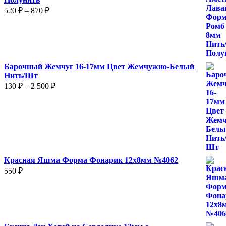
Диапазон
520
₽
–
870
₽
цен:
520 ₽
–
870 ₽
Барочный Жемчуг 16-17мм Цвет Жемчужно-Белый
Нить/Шт
Диапазон
130
₽
–
2 500
₽
цен:
130 ₽
–
2
500 ₽
Красная Яшма Форма Фонарик 12x8мм №4062
550
₽