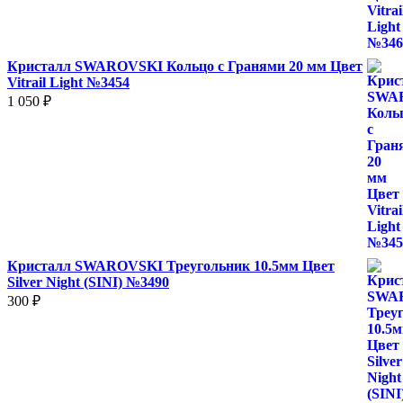
Кристалл SWAROVSKI Кольцо с Гранями 20 мм Цвет
Vitrail Light №3454
1 050
₽
Кристалл SWAROVSKI Треугольник 10.5мм Цвет
Silver Night (SINI) №3490
300
₽