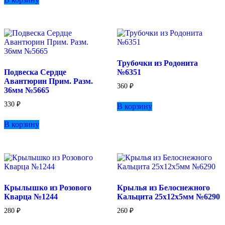
Трубочки из Родонита
Подвеска Сердце
№6351
Авантюрин Прим. Разм.
360
₽
36мм №5665
330
₽
В корзину
В корзину
Крылышко из Розового
Крылья из Белоснежного
Кварца №1244
Кальцита 25х12х5мм №6290
280
₽
260
₽