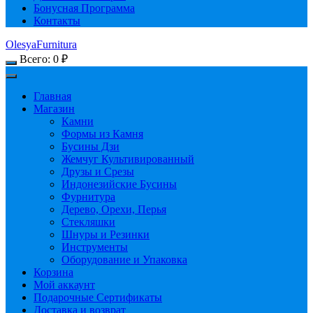
Бонусная Программа
Контакты
OlesyaFurnitura
Всего:
0
₽
Главная
Магазин
Камни
Формы из Камня
Бусины Дзи
Жемчуг Культивированный
Друзы и Срезы
Индонезийские Бусины
Фурнитура
Дерево, Орехи, Перья
Стекляшки
Шнуры и Резинки
Инструменты
Оборудование и Упаковка
Корзина
Мой аккаунт
Подарочные Сертификаты
Доставка и возврат