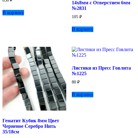
850
₽
14х8мм с Отверстием 6мм
№2831
В корзину
105
₽
В корзину
Листики из Пресс Говлита
№1225
80
₽
В корзину
Гематит Кубик 8мм Цвет
Черненое Серебро Нить
35/18см