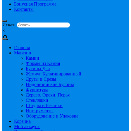
Бонусная Программа
Контакты
Искать
×
Главная
Магазин
Камни
Формы из Камня
Бусины Дзи
Жемчуг Культивированный
Друзы и Срезы
Индонезийские Бусины
Фурнитура
Дерево, Орехи, Перья
Стекляшки
Шнуры и Резинки
Инструменты
Оборудование и Упаковка
Корзина
Мой аккаунт