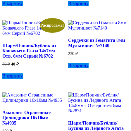
В корзину
В корзину
Распродажа!
Сердечки из Гематита 8мм
Шарм/Пончик/Бублик из
Мультицвет №7140
Кошачьего Глаза 14х7мм
230
₽
Отв. 6мм Серый №6702
Первоначальная
Текущая
70
₽
40
₽
В корзину
цена
цена:
составляла
40 ₽.
В корзину
70 ₽.
Амазонит Ограненные
Цилиндрики 16х10мм
№4935
Шарм/Пончик/Бублик/
Бусина из Ледяного Агата