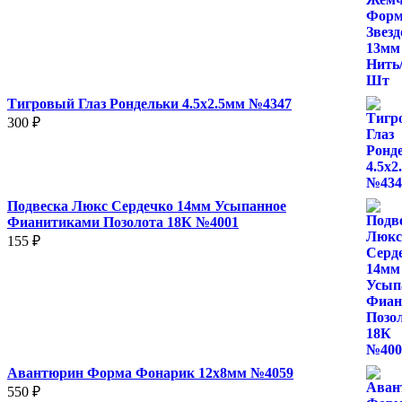
цен:
140 ₽
–
2
400 ₽
Тигровый Глаз Рондельки 4.5х2.5мм №4347
300
₽
Подвеска Люкс Сердечко 14мм Усыпанное
Фианитиками Позолота 18К №4001
155
₽
Авантюрин Форма Фонарик 12x8мм №4059
550
₽