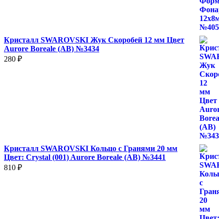
Кристалл SWAROVSKI Жук Скоробей 12 мм Цвет
Aurore Boreale (AB) №3434
280
₽
Кристалл SWAROVSKI Кольцо с Гранями 20 мм
Цвет: Crystal (001) Aurore Boreale (AB) №3441
810
₽