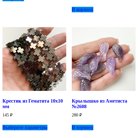
цена
цена:
составляла
40 ₽.
В корзину
70 ₽.
Крестик из Гематита 10х10
Крылышко из Аметиста
мм
№2608
145
₽
280
₽
Этот
Выберите параметры
В корзину
товар
имеет