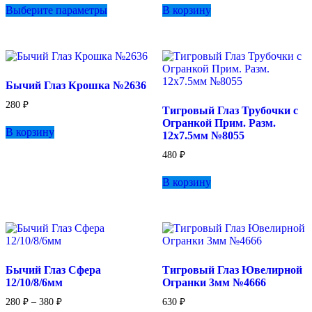
Выберите параметры
В корзину
товар
имеет
несколько
вариаций.
Опции
можно
Бычий Глаз Крошка №2636
выбрать
на
280
₽
Тигровый Глаз Трубочки с
странице
Огранкой Прим. Разм.
товара.
В корзину
12х7.5мм №8055
480
₽
В корзину
Бычий Глаз Сфера
Тигровый Глаз Ювелирной
12/10/8/6мм
Огранки 3мм №4666
Диапазон
280
₽
–
380
₽
630
₽
цен: