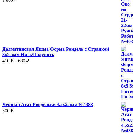
1 800
₽
Далматиновая Яшма Форма Рондель с Огранкой
8х5.5мм Нить/Полунить
Диапазон
410
₽
–
680
₽
цен:
410 ₽
–
680 ₽
Черный Агат Рондельки 4.5х2.5мм №4383
300
₽