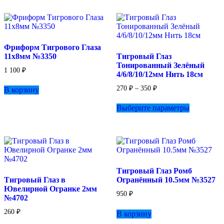
Фриформ Тигрового Глаза
11х8мм №3350
Тигровый Глаз
Тонированный Зелёный
1 100
₽
4/6/8/10/12мм Нить 18см
Диапазон
270
₽
–
350
₽
В корзину
цен:
Этот
270 ₽
Выберите параметры
товар
–
имеет
350 ₽
несколько
вариаций.
Опции
можно
выбрать
Тигровый Глаз Ромб
на
Тигровый Глаз в
Огранённый 10.5мм №3527
странице
Ювелирной Огранке 2мм
товара.
950
₽
№4702
260
₽
В корзину