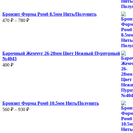
–
2
Бронзит Форма Ромб 8.5мм Нить/Полунить
480 ₽
Диапазон
470
₽
–
780
₽
цен:
470 ₽
–
780 ₽
Барочный Жемчуг 26-28мм Цвет Нежный Пурпурный
№4043
400
₽
Бронзит Форма Ромб 10.5мм Нить/Полунить
Диапазон
560
₽
–
930
₽
цен:
560 ₽
–
930 ₽