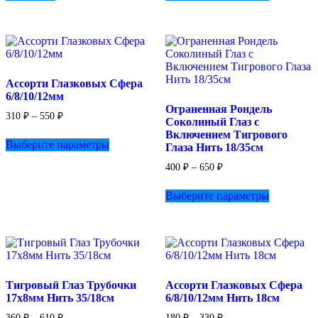
имеет
1
несколько
100 ₽
вариаций.
Опции
можно
выбрать
Ассорти Глазковых Сфера
на
6/8/10/12мм
странице
Ограненная Рондель
товара.
Диапазон
310
₽
–
550
₽
Соколиный Глаз с
цен:
Этот
Включением Тигрового
310 ₽
Выберите параметры
товар
Глаза Нить 18/35см
–
имеет
550 ₽
Диапазон
400
₽
–
650
₽
несколько
цен:
вариаций.
Этот
400 ₽
Выберите параметры
Опции
товар
–
можно
имеет
650 ₽
выбрать
несколько
на
вариаций.
странице
Опции
товара.
можно
выбрать
Тигровый Глаз Трубочки
Ассорти Глазковых Сфера
на
17х8мм Нить 35/18см
6/8/10/12мм Нить 18см
странице
товара.
Диапазон
Диапазон
360
₽
–
610
₽
180
₽
–
330
₽