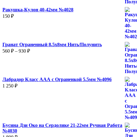
Ракушка-Кулон 40-42мм №4028
150
₽
Гранат Ограненный 8.5х8мм Нить/Полунить
Диапазон
560
₽
–
930
₽
цен:
560 ₽
–
930 ₽
Лабрадор Класс ААА с Ограненкой 5.5мм №4096
1 250
₽
Бусина Дзи Око на Сердолике 21-22мм Ручная Работа
№4030