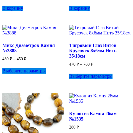
В корзину
В корзину
Микс Диаметров Камня
Тигровый Глаз Витой
№3888
Брусочек 8х6мм Нить
35/18см
Диапазон
430
₽
–
450
₽
цен:
Диапазон
470
₽
–
780
₽
Этот
цен:
430 ₽
Выберите параметры
товар
Этот
–
470 ₽
Выберите параметры
имеет
товар
–
450 ₽
несколько
имеет
780 ₽
вариаций.
несколько
Опции
вариаций.
можно
Опции
выбрать
можно
на
выбрать
Кулон из Камня 26мм
странице
на
№1535
товара.
странице
товара.
280
₽