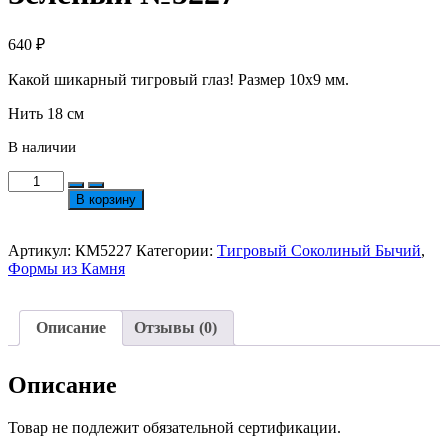
640
₽
Какой шикарный тигровый глаз! Размер 10х9 мм.
Нить 18 см
В наличии
Количество
товара
В корзину
Тигровый
Глаз
(Тонированный)
Артикул:
КМ5227
Категории:
Тигровый Соколиный Бычий
,
Многогранные
Формы из Камня
Бусины
Цвет
Зеленый
Описание
Отзывы (0)
№5227
Описание
Товар не подлежит обязательной сертификации.