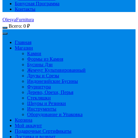
Бонусная Программа
Контакты
OlesyaFurnitura
Всего:
0
₽
Главная
Магазин
Камни
Формы из Камня
Бусины Дзи
Жемчуг Культивированный
Друзы и Срезы
Индонезийские Бусины
Фурнитура
Дерево, Орехи, Перья
Стекляшки
Шнуры и Резинки
Инструменты
Оборудование и Упаковка
Корзина
Мой аккаунт
Подарочные Сертификаты
Доставка и возврат