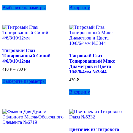
Этот
280 ₽
Выберите параметры
В корзину
товар
–
имеет
380 ₽
несколько
вариаций.
Опции
можно
выбрать
на
Тигровый Глаз
странице
Тонированный Синий
Тигровый Глаз
товара.
4/6/8/10/12мм
Тонированный Микс
Диаметров и Цвета
Диапазон
410
₽
–
730
₽
10/8/6/4мм №3344
цен:
Этот
410 ₽
430
₽
Выберите параметры
товар
–
имеет
730 ₽
В корзину
несколько
вариаций.
Опции
можно
выбрать
на
странице
Цветочек из Тигрового
товара.