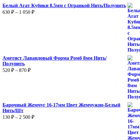
Белый Агат Кубики 8.5мм с Огранкой Нить/Полунить
Диапазон
630
₽
–
1 050
₽
цен:
630 ₽
–
1
050 ₽
Аметист Лавандовый Форма Ромб 8мм Нить/
Полунить
Диапазон
520
₽
–
870
₽
цен:
520 ₽
–
870 ₽
Барочный Жемчуг 16-17мм Цвет Жемчужно-Белый
Нить/Шт
Диапазон
130
₽
–
2 500
₽
цен:
130 ₽
–
2