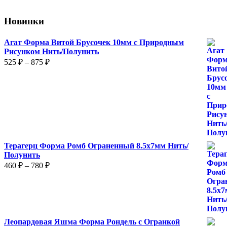
можно
выбрать
Новинки
на
странице
товара.
Агат Форма Витой Брусочек 10мм с Природным
Рисунком Нить/Полунить
Диапазон
525
₽
–
875
₽
цен:
525 ₽
–
875 ₽
Терагерц Форма Ромб Ограненный 8.5х7мм Нить/
Полунить
Диапазон
460
₽
–
780
₽
цен:
460 ₽
–
780 ₽
Леопардовая Яшма Форма Рондель с Огранкой