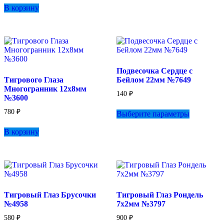
В корзину
Подвесочка Сердце с
Тигрового Глаза
Бейлом 22мм №7649
Многогранник 12х8мм
140
₽
№3600
Этот
780
₽
Выберите параметры
товар
имеет
В корзину
несколько
вариаций.
Опции
можно
выбрать
на
странице
Тигровый Глаз Брусочки
Тигровый Глаз Рондель
товара.
№4958
7х2мм №3797
580
₽
900
₽