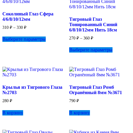
можно
выбрать
Соколиный Глаз Сфера
на
4/6/8/10/12мм
Тигровый Глаз
странице
Тонированный Синий
товара.
Диапазон
310
₽
–
330
₽
6/8/10/12мм Нить 18см
цен:
Этот
310 ₽
Диапазон
270
₽
–
360
₽
Выберите параметры
товар
–
цен:
имеет
Этот
330 ₽
270 ₽
Выберите параметры
несколько
товар
–
вариаций.
имеет
360 ₽
Опции
несколько
можно
вариаций.
выбрать
Опции
на
можно
странице
выбрать
Крылья из Тигрового Глаза
Тигровый Глаз Ромб
товара.
на
№2703
Огранённый 8мм №3671
странице
товара.
280
₽
790
₽
В корзину
В корзину