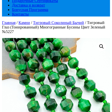
Подарочные Сертификаты
Доставка и возврат
Бонусная Программа
Контакты
Главная
/
Камни
/
Тигровый Соколиный Бычий
/ Тигровый
Глаз (Тонированный) Многогранные Бусины Цвет Зеленый
№5227