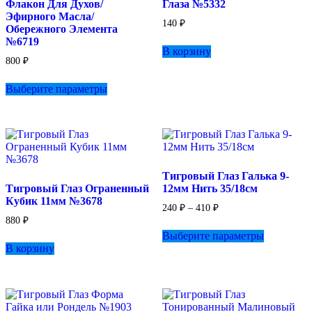
Флакон Для Духов/
Глаза №5332
Эфирного Масла/
140
₽
Обережного Элемента
№6719
В корзину
800
₽
Этот
Выберите параметры
товар
имеет
несколько
вариаций.
Опции
можно
выбрать
Тигровый Глаз Галька 9-
на
Тигровый Глаз Ограненный
12мм Нить 35/18см
странице
Кубик 11мм №3678
товара.
Диапазон
240
₽
–
410
₽
цен:
880
₽
Этот
240 ₽
Выберите параметры
товар
–
В корзину
имеет
410 ₽
несколько
вариаций.
Опции
можно
выбрать