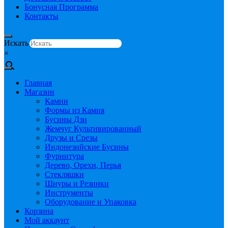
Бонусная Программа
Контакты
Искать
×
Главная
Магазин
Камни
Формы из Камня
Бусины Дзи
Жемчуг Культивированный
Друзы и Срезы
Индонезийские Бусины
Фурнитура
Дерево, Орехи, Перья
Стекляшки
Шнуры и Резинки
Инструменты
Оборудование и Упаковка
Корзина
Мой аккаунт