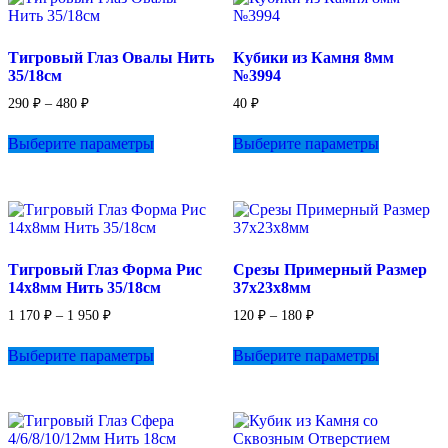
Тигровый Глаз Овалы Нить
Кубики из Камня 8мм
35/18см
№3994
Диапазон
290
₽
–
480
₽
40
₽
цен:
Этот
Этот
290 ₽
Выберите параметры
Выберите параметры
товар
товар
–
имеет
имеет
480 ₽
несколько
несколько
вариаций.
вариаций.
Опции
Опции
можно
можно
выбрать
выбрать
Тигровый Глаз Форма Рис
Срезы Примерный Размер
на
на
14х8мм Нить 35/18см
37х23х8мм
странице
странице
товара.
товара.
Диапазон
Диапазон
1 170
₽
–
1 950
₽
120
₽
–
180
₽
цен:
цен:
Этот
Этот
1
120 ₽
Выберите параметры
Выберите параметры
товар
товар
170 ₽
–
имеет
имеет
–
180 ₽
несколько
несколько
1
вариаций.
вариаций.
950 ₽
Опции
Опции
можно
можно