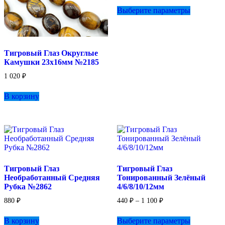
Этот
Выберите параметры
товар
имеет
несколько
вариаций.
Опции
Тигровый Глаз Округлые
можно
Камушки 23х16мм №2185
выбрать
на
1 020
₽
странице
товара.
В корзину
Тигровый Глаз
Тигровый Глаз
Необработанный Средняя
Тонированный Зелёный
Рубка №2862
4/6/8/10/12мм
Диапазон
880
₽
440
₽
–
1 100
₽
цен:
Этот
440 ₽
В корзину
Выберите параметры
товар
–