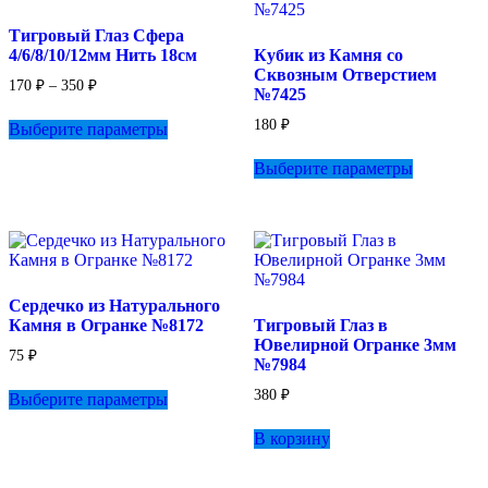
выбрать
выбрать
Тигровый Глаз Сфера
на
на
4/6/8/10/12мм Нить 18см
Кубик из Камня со
странице
странице
Сквозным Отверстием
товара.
товара.
Диапазон
170
₽
–
350
₽
№7425
цен:
Этот
170 ₽
180
₽
Выберите параметры
товар
–
имеет
Этот
350 ₽
Выберите параметры
несколько
товар
вариаций.
имеет
Опции
несколько
можно
вариаций.
выбрать
Опции
на
можно
странице
выбрать
Сердечко из Натурального
товара.
на
Камня в Огранке №8172
Тигровый Глаз в
странице
Ювелирной Огранке 3мм
товара.
75
₽
№7984
Этот
380
₽
Выберите параметры
товар
имеет
В корзину
несколько
вариаций.
Опции