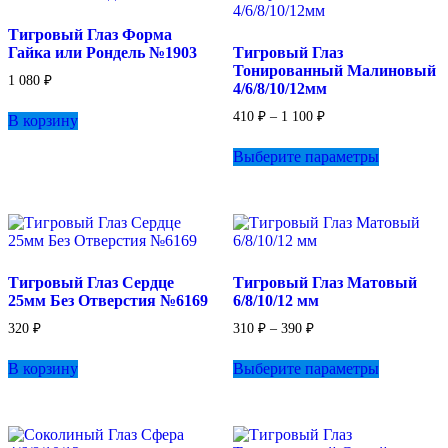
на
Тигровый Глаз Форма
странице
Гайка или Рондель №1903
Тигровый Глаз
товара.
Тонированный Малиновый
1 080
₽
4/6/8/10/12мм
Диапазон
410
₽
–
1 100
₽
В корзину
цен:
Этот
410 ₽
Выберите параметры
товар
–
имеет
1
несколько
100 ₽
вариаций.
Опции
можно
выбрать
Тигровый Глаз Сердце
Тигровый Глаз Матовый
на
25мм Без Отверстия №6169
6/8/10/12 мм
странице
товара.
Диапазон
320
₽
310
₽
–
390
₽
цен:
Этот
310 ₽
В корзину
Выберите параметры
товар
–
имеет
390 ₽
несколько
вариаций.
Опции