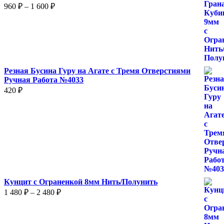
Диапазон
960
₽
–
1 600
₽
цен:
960 ₽
–
1
600 ₽
Резная Бусина Гуру на Агате с Тремя Отверстиями
Ручная Работа №4033
420
₽
Кунцит с Ограненкой 8мм Нить/Полунить
Диапазон
1 480
₽
–
2 480
₽
цен:
1
480 ₽