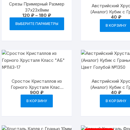
Срезы Примерный Размер
Австрийский Хру
37х23х8мм
(Аналог) Кубик с 
Диапазон
120
₽
–
180
₽
40
₽
8мм Отв. 0.8мм 
цен:
Этот
120 ₽
№8667
ВЫБЕРИТЕ ПАРАМЕТРЫ
В КОРЗИНУ
товар
–
180 ₽
имеет
несколько
вариаций.
Опции
можно
выбрать
на
Сросток Кристаллов из
Австрийский Хру
странице
Горного Хрусталя Класс
(Аналог) Кубик с 
товара.
900
₽
40
₽
«АБ» №1143-17
8мм Цвет Голубой
В КОРЗИНУ
В КОРЗИНУ