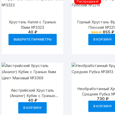
Распродажа!
Хрусталь Капля с Гранью
Горный Хрусталь Ф
10мм №3323
Плоский №221
Перво
40
₽
855
₽
950
₽
цена
Этот
соста
ВЫБЕРИТЕ ПАРАМЕТРЫ
В КОРЗИНУ
товар
950 ₽.
имеет
несколько
вариаций.
Опции
можно
выбрать
на
Необработанный Х
Австрийский Хрусталь
странице
Средняя Рубка №
(Аналог) Кубик с Гранью
товара.
730
₽
40
₽
6мм Цвет Маковый №3369
В КОРЗИНУ
В КОРЗИНУ