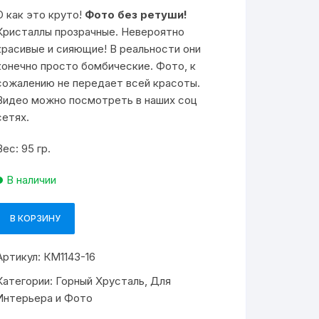
О как это круто!
Фото без ретуши!
Кристаллы прозрачные. Невероятно
красивые и сияющие! В реальности они
конечно просто бомбические. Фото, к
сожалению не передает всей красоты.
Видео можно посмотреть в наших соц
сетях.
Вес: 95 гр.
В наличии
В КОРЗИНУ
Количество
товара
Артикул:
КМ1143-16
Сросток
Кристаллов
Категории:
Горный Хрусталь
,
Для
из
Интерьера и Фото
Горного