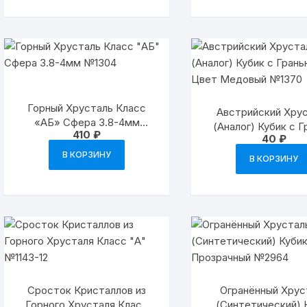
Горный Хрусталь Класс
Австрийский Хру
«АБ» Сфера 3.8-4мм
(Аналог) Кубик с 
410
₽
№1304
40
₽
6мм Цвет Медовый
В КОРЗИНУ
В КОРЗИНУ
Сросток Кристаллов из
Огранённый Хру
Горного Хрусталя Класс
(Синтетический) 