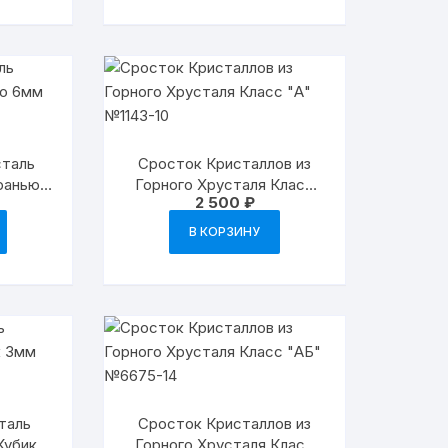
сталь
Сросток Кристаллов из
Гранью
Горного Хрусталя Класс
2 500
₽
 №1370
«А» №1143-10
В КОРЗИНУ
сталь
Сросток Кристаллов из
Кубик
Горного Хрусталя Класс