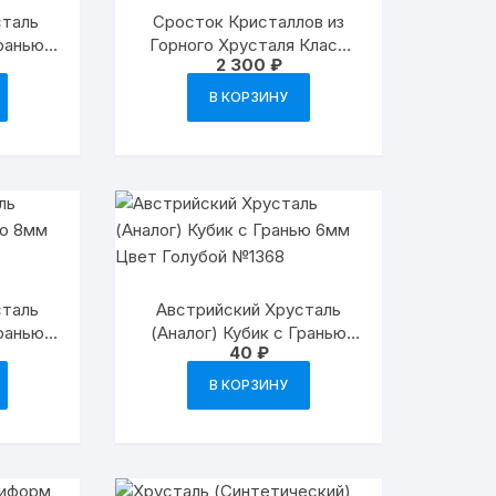
сталь
Сросток Кристаллов из
Гранью
Горного Хрусталя Класс
2 300
₽
Синий
«АА» №6675-7
В КОРЗИНУ
сталь
Австрийский Хрусталь
Гранью
(Аналог) Кубик с Гранью
40
₽
 №1350
6мм Цвет Голубой №1368
В КОРЗИНУ