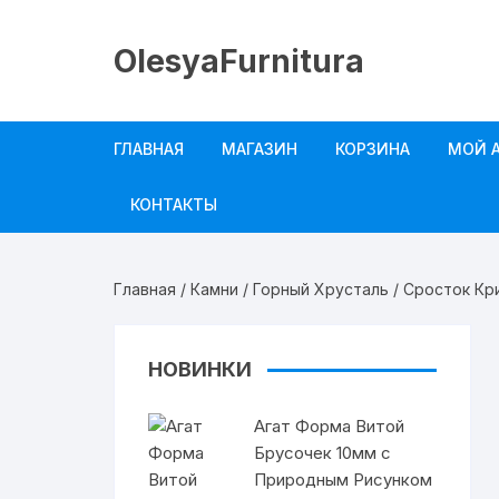
Перейти
к
OlesyaFurnitura
содержимому
ГЛАВНАЯ
МАГАЗИН
КОРЗИНА
МОЙ 
Камни
КОНТАКТЫ
Формы из Камня
Главная
/
Камни
/
Горный Хрусталь
/ Сросток Кр
Бусины Дзи
Жемчуг Культивированный
НОВИНКИ
Друзы и Срезы
Агат Форма Витой
Брусочек 10мм с
Индонезийские Бусины
Природным Рисунком