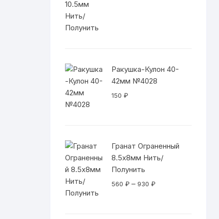
цен:
560 ₽
–
930 ₽
Ракушка-Кулон 40-
42мм №4028
150
₽
Гранат Ограненный
8.5х8мм Нить/
Полунить
Диапазон
–
560
₽
930
₽
цен:
560 ₽
–