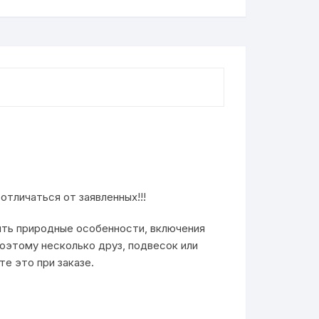
Хрусталя
Класс
"АБ"
№1143-
16
отличаться от заявленных!!!
ыть природные особенности, включения
поэтому несколько друз, подвесок или
е это при заказе.