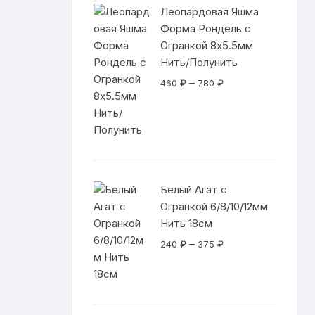
Леопардовая Яшма
Форма Рондель с
Огранкой 8х5.5мм
Нить/Полунить
Диапазон
–
460
₽
780
₽
цен:
460 ₽
–
780 ₽
Белый Агат с
Огранкой 6/8/10/12мм
Нить 18см
Диапазон
–
240
₽
375
₽
цен:
240 ₽
–
375 ₽