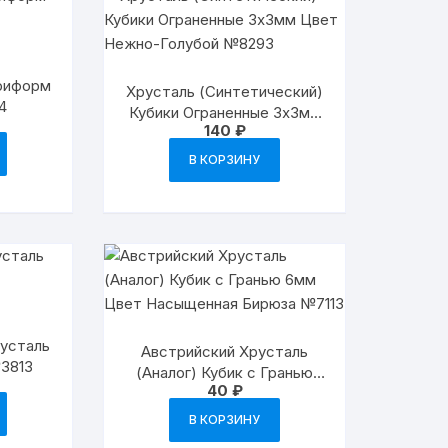
риформ
Хрусталь (Синтетический)
4
Кубики Ограненные 3х3мм
начальная
Текущая
140
₽
Цвет Нежно-Голубой
цена:
вляла
855 ₽.
№8293
В КОРЗИНУ
русталь
Австрийский Хрусталь
3813
(Аналог) Кубик с Гранью
40
₽
6мм Цвет Насыщенная
Бирюза №7113
В КОРЗИНУ