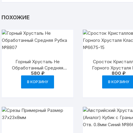
ПОХОЖИЕ
Горный Хрусталь Не
Сросток Кристалл
Обработанный Средняя
Горного Хрусталя
580
₽
800
₽
Рубка №8807
«АБ» №6675-
В КОРЗИНУ
В КОРЗИНУ