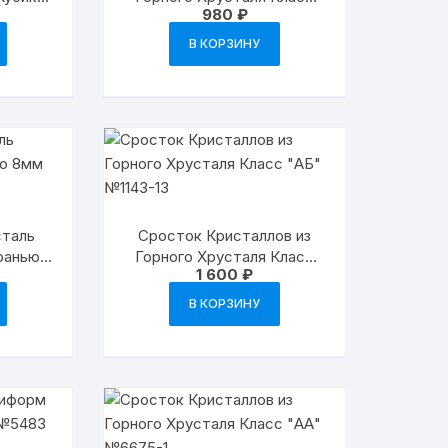
980
₽
№2964
«АБ» №6675-14
В КОРЗИНУ
сталь
Сросток Кристаллов из
Гранью
Горного Хрусталя Класс
1 600
₽
№1363
«АБ» №1143-13
В КОРЗИНУ