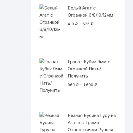
Белый Агат с
Огранкой 6/8/10/12мм
Диапазон
–
410
₽
625
₽
цен:
410 ₽
–
625 ₽
Гранат Кубик 9мм с
Огранкой Нить/
Полунить
Диапазон
–
960
₽
1 600
₽
цен:
960 ₽
–
1
Резная Бусина Гуру на
600 ₽
Агате с Тремя
Отверстиями Ручная