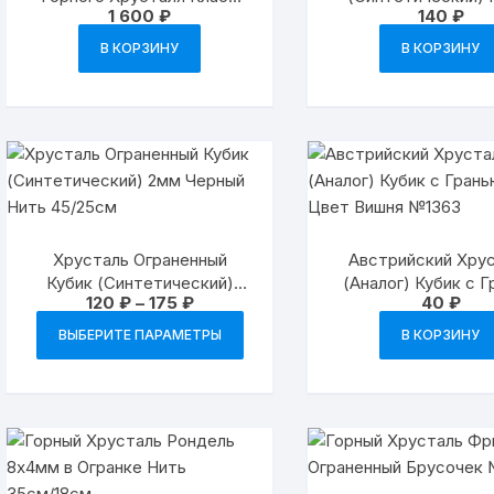
1 600
₽
140
₽
«А» №1143-12
3мм Прозрачный 
В КОРЗИНУ
В КОРЗИНУ
Хрусталь Ограненный
Австрийский Хру
Кубик (Синтетический)
(Аналог) Кубик с 
Диапазон
120
₽
–
175
₽
40
₽
2мм Черный Нить 45/25см
8мм Цвет Вишня 
цен:
Этот
120 ₽
ВЫБЕРИТЕ ПАРАМЕТРЫ
В КОРЗИНУ
товар
–
175 ₽
имеет
несколько
вариаций.
Опции
можно