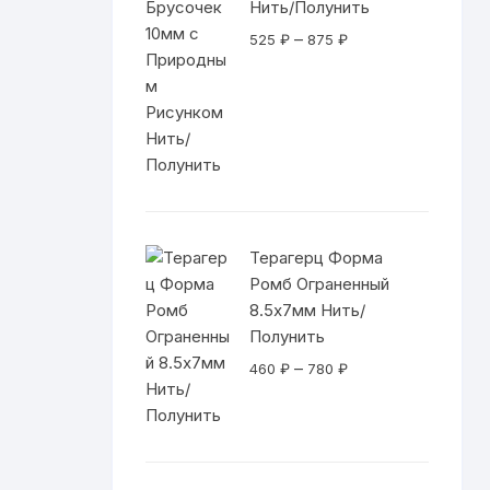
Нить/Полунить
Фурнитура
Диапазон
–
525
₽
875
₽
цен:
Дерево, Орехи, Перья
525 ₽
–
Стекляшки
875 ₽
Шнуры и Резинки
Инструменты
Терагерц Форма
Ромб Ограненный
Оборудование и Упаковка
8.5х7мм Нить/
Полунить
Диапазон
–
460
₽
780
₽
цен:
460 ₽
–
780 ₽