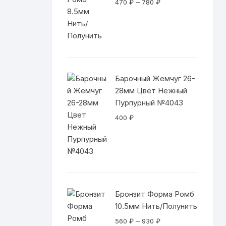
Диапазон
–
470
₽
780
₽
цен:
470 ₽
–
780 ₽
Барочный Жемчуг 26-
28мм Цвет Нежный
Пурпурный №4043
400
₽
Бронзит Форма Ромб
10.5мм Нить/Полунить
Диапазон
–
560
₽
930
₽