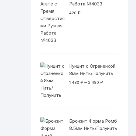
Работа №4033
420
₽
Кунцит с Ограненкой
8мм Нить/Полунить
Диапазон
–
1 480
₽
2 480
₽
цен:
1
480 ₽
–
2
Бронзит Форма Ромб
480 ₽
8.5мм Нить/Полунить