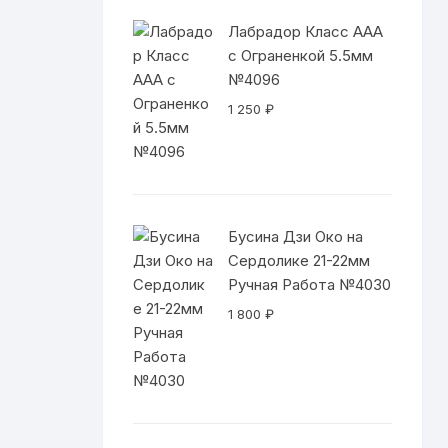
930 ₽
Лабрадор Класс ААА
с Ограненкой 5.5мм
№4096
1 250
₽
Бусина Дзи Око на
Сердолике 21-22мм
Ручная Работа №4030
1 800
₽