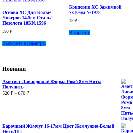
Концевик ХС Зажимной
Основа ХС Для Колье/
7х10мм №1978
Чокеров 14.5см Сталь/
15
₽
Позолота 18К№1596
390
₽
В корзину
Этот
Выберите параметры
товар
имеет
несколько
вариаций.
Опции
Новинки
можно
выбрать
на
Аметист Лавандовый Форма Ромб 8мм Нить/
странице
Полунить
товара.
Диапазон
520
₽
–
870
₽
цен:
520 ₽
–
870 ₽
Барочный Жемчуг 16-17мм Цвет Жемчужно-Белый
Нить/Шт