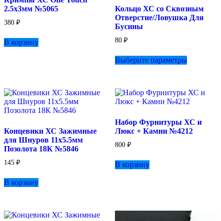
на
на
2.5х3мм №5065
Кольцо ХС со Сквозным
странице
странице
Отверстие/Ловушка Для
товара.
товара.
380
₽
Бусины
80
₽
В корзину
Этот
Выберите параметры
товар
имеет
несколько
вариаций.
Опции
можно
выбрать
Набор Фурнитуры ХС и
на
Концевики ХС Зажимные
Люкс + Камни №4212
странице
для Шнуров 11х5.5мм
товара.
800
₽
Позолота 18К №5846
145
₽
В корзину
В корзину