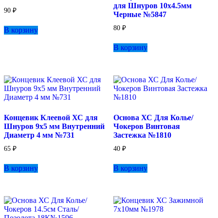
для Шнуров 10х4.5мм
товара.
товара.
90
₽
Черные №5847
80
₽
В корзину
В корзину
Концевик Клеевой ХС для
Основа ХС Для Колье/
Шнуров 9х5 мм Внутренний
Чокеров Винтовая
Диаметр 4 мм №731
Застежка №1810
65
₽
40
₽
В корзину
В корзину