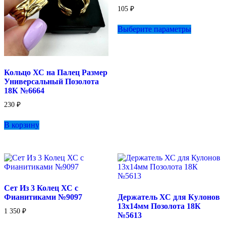
105
₽
Этот
Выберите параметры
товар
имеет
несколько
вариаций.
Опции
Кольцо ХС на Палец Размер
можно
Универсальный Позолота
выбрать
18К №6664
на
странице
230
₽
товара.
В корзину
Сет Из 3 Колец ХС с
Фианитиками №9097
Держатель ХС для Кулонов
13х14мм Позолота 18К
1 350
₽
№5613
Этот