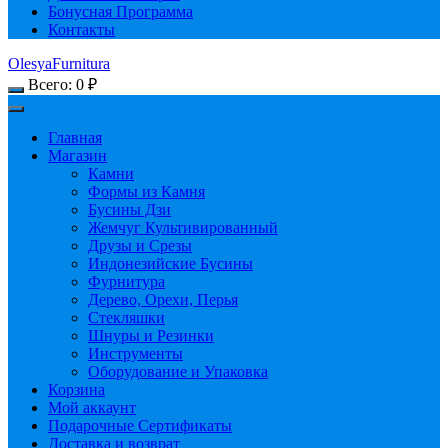
Бонусная Программа
Контакты
OlesyaFurnitura
Всего:
0
₽
Главная
Магазин
Камни
Формы из Камня
Бусины Дзи
Жемчуг Культивированный
Друзы и Срезы
Индонезийские Бусины
Фурнитура
Дерево, Орехи, Перья
Стекляшки
Шнуры и Резинки
Инструменты
Оборудование и Упаковка
Корзина
Мой аккаунт
Подарочные Сертификаты
Доставка и возврат