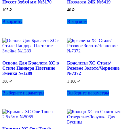
Пуссет 3х6х4 мм №5170
Позолота 24К №6419
105
₽
40
₽
В корзину
В корзину
Основа Для Браслета ХС в
Браслеты ХС Сталь/
Стиле Пандора Плетение
Розовое Золото/Чернение
Змейка №1289
№7372
380
₽
1 100
₽
Этот
Этот
Выберите параметры
Выберите параметры
товар
товар
имеет
имеет
несколько
несколько
вариаций.
вариаций.
Опции
Опции
можно
можно
выбрать
выбрать
Кримпы ХС One Touch