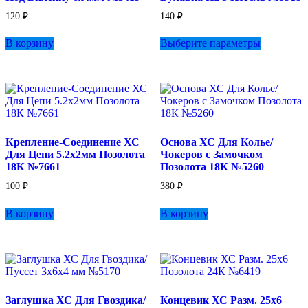
120
₽
140
₽
Этот
В корзину
Выберите параметры
товар
имеет
несколько
вариаций.
Опции
можно
выбрать
на
Крепление-Соединение ХС
Основа ХС Для Колье/
странице
Для Цепи 5.2х2мм Позолота
Чокеров с Замочком
товара.
18К №7661
Позолота 18К №5260
100
₽
380
₽
В корзину
В корзину
Заглушка ХС Для Гвоздика/
Концевик ХС Разм. 25х6