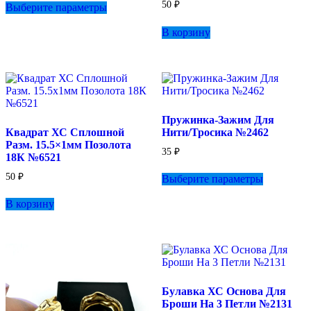
50
₽
Выберите параметры
товар
имеет
В корзину
несколько
вариаций.
Опции
можно
выбрать
на
странице
Пружинка-Зажим Для
товара.
Квадрат ХС Сплошной
Нити/Тросика №2462
Разм. 15.5×1мм Позолота
35
₽
18К №6521
Этот
50
₽
Выберите параметры
товар
имеет
В корзину
несколько
вариаций.
Опции
можно
выбрать
на
странице
Булавка ХС Основа Для
товара.
Броши На 3 Петли №2131