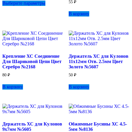
55
₽
Выберите параметры
товар
имеет
В корзину
несколько
вариаций.
Опции
можно
выбрать
на
странице
товара.
Крепление ХС Соединение
Держатель ХС для Кулонов
Для Шариковой Цепи Цвет
11х12мм Отв. 2.5мм Цвет
Серебро №2168
Золото №5607
80
₽
50
₽
В корзину
В корзину
Держатель ХС для Кулонов
Обжимные Бусины ХС 4.5-
9х7мм №5605
5мм №8136