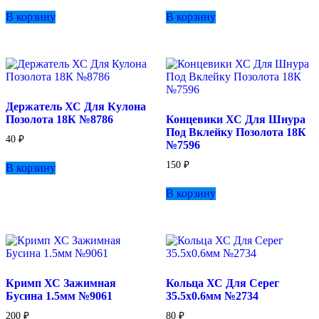
В корзину
В корзину
Держатель ХС Для Кулона
Позолота 18К №8786
Концевики ХС Для Шнура
Под Вклейку Позолота 18К
40
₽
№7596
150
₽
В корзину
В корзину
Кримп ХС Зажимная
Кольца ХС Для Серег
Бусина 1.5мм №9061
35.5х0.6мм №2734
200
₽
80
₽