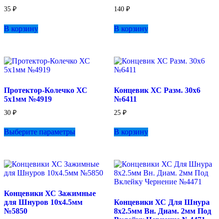
35
₽
140
₽
В корзину
В корзину
Протектор-Колечко ХС
Концевик ХС Разм. 30х6
5х1мм №4919
№6411
30
₽
25
₽
Этот
Выберите параметры
В корзину
товар
имеет
несколько
вариаций.
Опции
можно
выбрать
Концевики ХС Зажимные
на
для Шнуров 10х4.5мм
Концевики ХС Для Шнура
странице
№5850
8х2.5мм Вн. Диам. 2мм Под
товара.