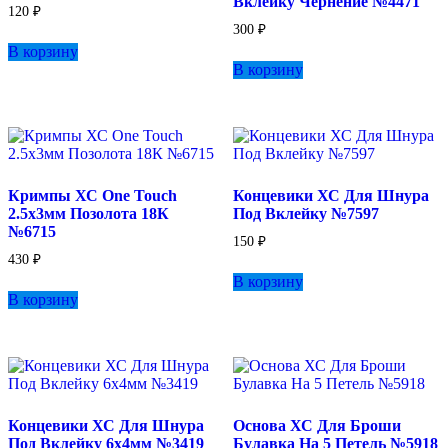
Вклейку Чернение №4471
120
₽
300
₽
В корзину
В корзину
Кримпы ХС One Touch
Концевики ХС Для Шнура
2.5х3мм Позолота 18К
Под Вклейку №7597
№6715
150
₽
430
₽
В корзину
В корзину
Концевики ХС Для Шнура
Основа ХС Для Броши
Под Вклейку 6х4мм №3419
Булавка На 5 Петель №5918