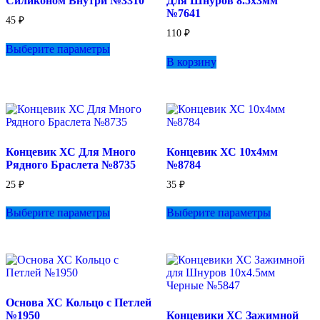
Силиконом Внутри №3310
Для Шнуров 8.5х3мм
№7641
45
₽
110
₽
Этот
Выберите параметры
товар
В корзину
имеет
несколько
вариаций.
Опции
можно
выбрать
на
Концевик ХС Для Много
Концевик ХС 10х4мм
странице
Рядного Браслета №8735
№8784
товара.
25
₽
35
₽
Этот
Этот
Выберите параметры
Выберите параметры
товар
товар
имеет
имеет
несколько
несколько
вариаций.
вариаций.
Опции
Опции
можно
можно
выбрать
выбрать
Основа ХС Кольцо с Петлей
на
на
№1950
Концевики ХС Зажимной
странице
странице