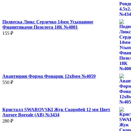
Подвеска Люкс Сердечко 14мм Усыпанное
Фианитиками Позолота 18К №4001
155
₽
Авантюрин Форма Фонарик 12x8мм №4059
550
₽
Кристалл SWAROVSKI Жук Скоробей 12 мм Цвет
Aurore Boreale (AB) №3434
280
₽