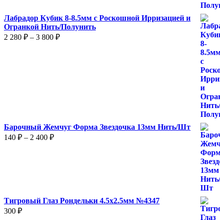
Лабрадор Кубик 8-8.5мм с Роскошной Ирризацией и
Огранкой Нить/Полунить
Диапазон
2 280
₽
–
3 800
₽
цен:
2
280 ₽
–
3
800 ₽
Барочный Жемчуг Форма Звездочка 13мм Нить/Шт
Диапазон
140
₽
–
2 400
₽
цен:
140 ₽
–
2
400 ₽
Тигровый Глаз Рондельки 4.5х2.5мм №4347
300
₽