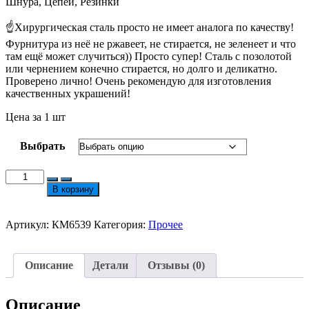
Шнура, Цепей, Резинки
☝Хирургическая сталь просто не имеет аналога по качеству!
Фурнитура из неё не ржавеет, не стирается, не зеленеет и что
там ещё может случиться)) Просто супер! Сталь с позолотой
или чернением конечно стирается, но долго и деликатно.
Проверено лично! Очень рекомендую для изготовления
качественных украшений!
Цена за 1 шт
Выбрать
Количество
товара
В корзину
Соединитель
ХС
12мм
Артикул:
КМ6539
Категория:
Прочее
№6539
Описание
Детали
Отзывы (0)
Описание