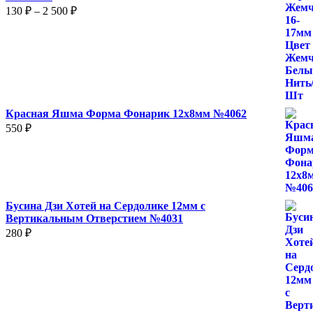
Диапазон
130
₽
–
2 500
₽
цен:
130 ₽
–
2
500 ₽
Красная Яшма Форма Фонарик 12x8мм №4062
550
₽
Бусина Дзи Хотей на Сердолике 12мм с
Вертикальным Отверстием №4031
280
₽