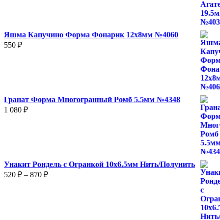
Яшма Капучино Форма Фонарик 12x8мм №4060
550
₽
Гранат Форма Многогранный Ромб 5.5мм №4348
1 080
₽
Унакит Рондель с Огранкой 10х6.5мм Нить/Полунить
Диапазон
520
₽
–
870
₽
цен:
520 ₽
–
870 ₽