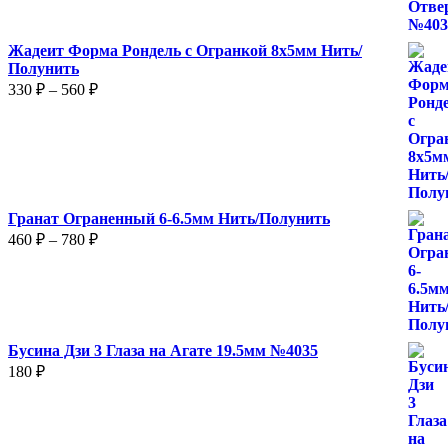
Жадеит Форма Рондель с Огранкой 8х5мм Нить/
Полунить
Диапазон
330
₽
–
560
₽
цен:
330 ₽
–
560 ₽
Гранат Ограненный 6-6.5мм Нить/Полунить
Диапазон
460
₽
–
780
₽
цен:
460 ₽
–
780 ₽
Бусина Дзи 3 Глаза на Агате 19.5мм №4035
180
₽