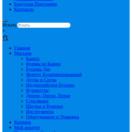
Бонусная Программа
Контакты
Искать
×
Главная
Магазин
Камни
Формы из Камня
Бусины Дзи
Жемчуг Культивированный
Друзы и Срезы
Индонезийские Бусины
Фурнитура
Дерево, Орехи, Перья
Стекляшки
Шнуры и Резинки
Инструменты
Оборудование и Упаковка
Корзина
Мой аккаунт