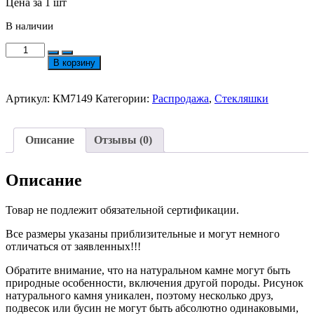
Цена за 1 шт
В наличии
Количество
товара
В корзину
Шарм/
Пончик/
Бублик/
Артикул:
КМ7149
Категории:
Распродажа
,
Стекляшки
Бусина
Бусина
из
Описание
Отзывы (0)
Каленого
Стекла
14х9.5мм
Описание
с
Отверстием
Товар не подлежит обязательной сертификации.
5мм
№7149
Все размеры указаны приблизительные и могут немного
отличаться от заявленных!!!
Обратите внимание, что на натуральном камне могут быть
природные особенности, включения другой породы. Рисунок
натурального камня уникален, поэтому несколько друз,
подвесок или бусин не могут быть абсолютно одинаковыми,