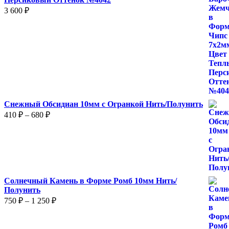
3 600
₽
Снежный Обсидиан 10мм с Огранкой Нить/Полунить
Диапазон
410
₽
–
680
₽
цен:
410 ₽
–
680 ₽
Солнечный Камень в Форме Ромб 10мм Нить/
Полунить
Диапазон
750
₽
–
1 250
₽
цен:
750 ₽
–