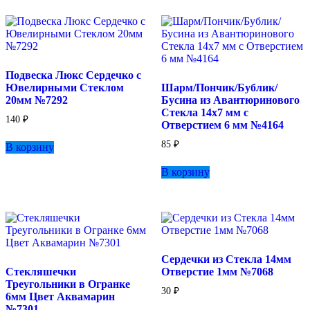
несколько
вариаций.
Опции
можно
выбрать
на
Подвеска Люкс Сердечко с
странице
Ювелирными Стеклом
Шарм/Пончик/Бублик/
товара.
20мм №7292
Бусина из Авантюринового
Стекла 14х7 мм с
140
₽
Отверстием 6 мм №4164
85
₽
В корзину
В корзину
Сердечки из Стекла 14мм
Стекляшечки
Отверстие 1мм №7068
Треугольники в Огранке
30
₽
6мм Цвет Аквамарин
№7301