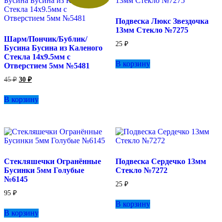
Подвеска Люкс Звездочка
13мм Стекло №7275
Шарм/Пончик/Бублик/
25
₽
Бусина Бусина из Каленого
Стекла 14х9.5мм с
В корзину
Отверстием 5мм №5481
Первоначальная
Текущая
45
₽
30
₽
цена
цена:
составляла
30 ₽.
В корзину
45 ₽.
Стекляшечки Огранённые
Подвеска Сердечко 13мм
Бусинки 5мм Голубые
Стекло №7272
№6145
25
₽
95
₽
В корзину
В корзину