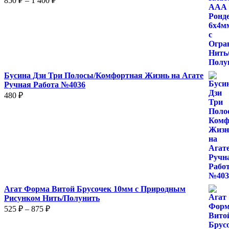
850
₽
–
1 400
₽
цен:
850 ₽
–
1
400 ₽
Бусина Дзи Три Полосы/Комфортная Жизнь на Агате
Ручная Работа №4036
480
₽
Агат Форма Витой Брусочек 10мм с Природным
Рисунком Нить/Полунить
Диапазон
525
₽
–
875
₽
цен:
525 ₽