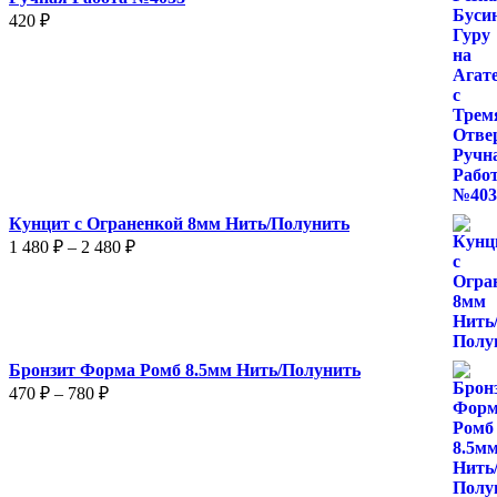
420
₽
Кунцит с Ограненкой 8мм Нить/Полунить
Диапазон
1 480
₽
–
2 480
₽
цен:
1
480 ₽
–
2
Бронзит Форма Ромб 8.5мм Нить/Полунить
480 ₽
Диапазон
470
₽
–
780
₽
цен:
470 ₽
–
780 ₽