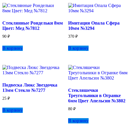
Стеклянные Рондельки 8мм
Имитация Опала Сфера
Цвет: Мед №7812
10мм №3294
90
₽
370
₽
В корзину
В корзину
Подвеска Люкс Звездочка
13мм Стекло №7277
Стекляшечки
Треугольники в Огранке
25
₽
6мм Цвет Апельсин №3802
80
₽
В корзину
В корзину