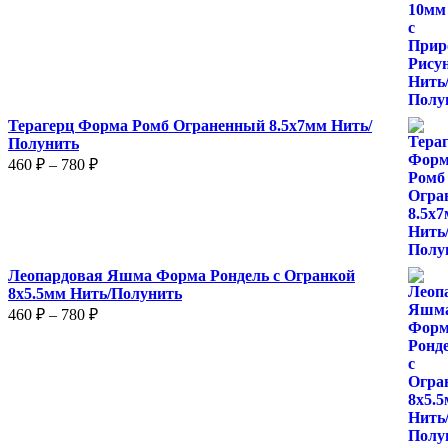
–
875 ₽
Терагерц Форма Ромб Ограненный 8.5х7мм Нить/
Полунить
Диапазон
460
₽
–
780
₽
цен:
460 ₽
–
780 ₽
Леопардовая Яшма Форма Рондель с Огранкой
8х5.5мм Нить/Полунить
Диапазон
460
₽
–
780
₽
цен:
460 ₽
–
780 ₽