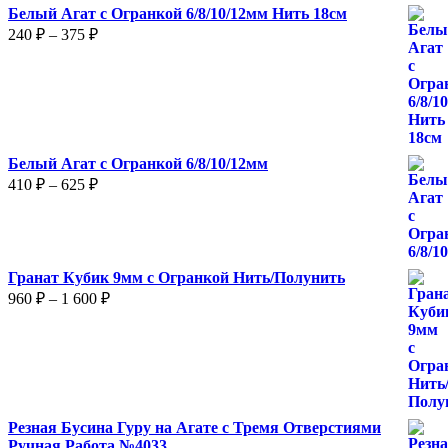
Белый Агат с Огранкой 6/8/10/12мм Нить 18см
Диапазон
240
₽
–
375
₽
цен:
240 ₽
–
375 ₽
Белый Агат с Огранкой 6/8/10/12мм
Диапазон
410
₽
–
625
₽
цен:
410 ₽
–
625 ₽
Гранат Кубик 9мм с Огранкой Нить/Полунить
Диапазон
960
₽
–
1 600
₽
цен:
960 ₽
–
1
600 ₽
Резная Бусина Гуру на Агате с Тремя Отверстиями
Ручная Работа №4033