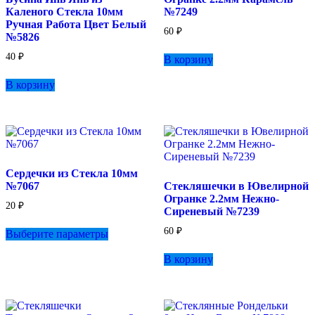
Каленого Стекла 10мм
№7249
Ручная Работа Цвет Белый
60
₽
№5826
40
₽
В корзину
В корзину
Сердечки из Стекла 10мм
№7067
Стекляшечки в Ювелирной
Огранке 2.2мм Нежно-
20
₽
Сиреневый №7239
Этот
60
₽
Выберите параметры
товар
имеет
В корзину
несколько
вариаций.
Опции
можно
выбрать