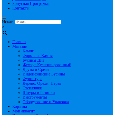
Бонусная Программа
Контакты
Искать
×
Главная
Магазин
Камни
Формы из Камня
Бусины Дзи
Жемчуг Культивированный
Друзы и Срезы
Индонезийские Бусины
Фурнитура
Дерево, Орехи, Перья
Стекляшки
Шнуры и Резинки
Инструменты
Оборудование и Упаковка
Корзина
Мой аккаунт