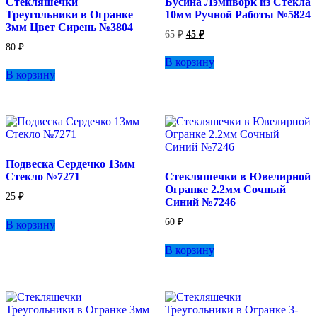
Стекляшечки
Бусина Лэмпворк из Стекла
Треугольники в Огранке
10мм Ручной Работы №5824
3мм Цвет Сирень №3804
Первоначальная
Текущая
65
₽
45
₽
цена
цена:
80
₽
составляла
45 ₽.
В корзину
65 ₽.
В корзину
Подвеска Сердечко 13мм
Стекло №7271
Стекляшечки в Ювелирной
Огранке 2.2мм Сочный
25
₽
Синий №7246
60
₽
В корзину
В корзину