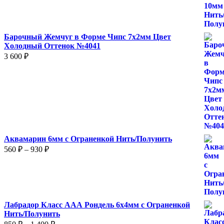
1
250 ₽
Барочный Жемчуг в Форме Чипс 7х2мм Цвет
Холодный Оттенок №4041
3 600
₽
Аквамарин 6мм с Ограненкой Нить/Полунить
Диапазон
560
₽
–
930
₽
цен:
560 ₽
–
930 ₽
Лабрадор Класс ААА Рондель 6х4мм с Ограненкой
Нить/Полунить
Диапазон