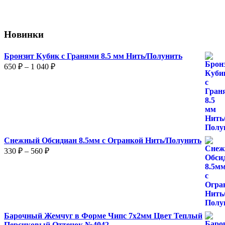
Новинки
Бронзит Кубик с Гранями 8.5 мм Нить/Полунить
Диапазон
650
₽
–
1 040
₽
цен:
650 ₽
–
1
040 ₽
Снежный Обсидиан 8.5мм с Огранкой Нить/Полунить
Диапазон
330
₽
–
560
₽
цен:
330 ₽
–
560 ₽
Барочный Жемчуг в Форме Чипс 7х2мм Цвет Теплый
Персиковый Оттенок №4042