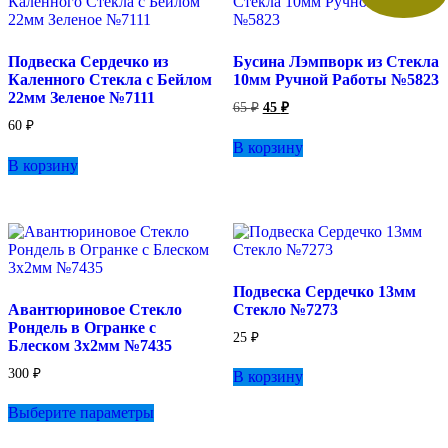
Подвеска Сердечко из
Бусина Лэмпворк из Стекла
Каленного Стекла с Бейлом
10мм Ручной Работы №5823
22мм Зеленое №7111
Первоначальная
Текущая
65
₽
45
₽
цена
цена:
60
₽
составляла
45 ₽.
В корзину
65 ₽.
В корзину
Подвеска Сердечко 13мм
Авантюриновое Стекло
Стекло №7273
Рондель в Огранке с
25
₽
Блеском 3х2мм №7435
300
₽
В корзину
Этот
Выберите параметры
товар
имеет