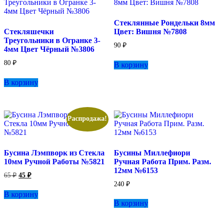
на
странице
Стеклянные Рондельки 8мм
товара.
Стекляшечки
Цвет: Вишня №7808
Треугольники в Огранке 3-
90
₽
4мм Цвет Чёрный №3806
80
₽
В корзину
В корзину
Распродажа!
Бусина Лэмпворк из Стекла
Бусины Миллефиори
10мм Ручной Работы №5821
Ручная Работа Прим. Разм.
12мм №6153
Первоначальная
Текущая
65
₽
45
₽
цена
цена:
240
₽
составляла
45 ₽.
В корзину
65 ₽.
В корзину