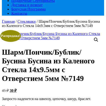
Подарочные Сертификаты
Доставка и возврат
Бонусная Программа
Контакты
Главная
/
Стекляшки
/ Шарм/Пончик/Бублик/Бусина Бусина
из Каленого Стекла 14х9.5мм с Отверстием 5мм №7149
Распродажа!
Шарм/Пончик/Бублик/
Бусина Бусина из Каленого
Стекла 14х9.5мм с
Отверстием 5мм №7149
Первоначальная
Текущая
45
₽
30
₽
цена
цена:
составляла
Запросто наденется на швензу, цепочку, шнур, браслет.
30 ₽.
45 ₽.