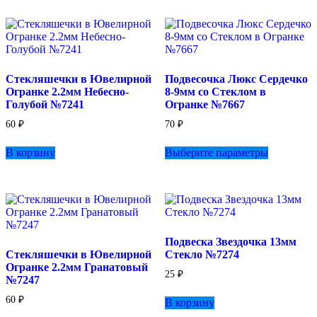
Стекляшечки в Ювелирной
Подвесочка Люкс Сердечко
Огранке 2.2мм Небесно-
8-9мм со Стеклом в
Голубой №7241
Огранке №7667
60
₽
70
₽
Этот
В корзину
Выберите параметры
товар
имеет
несколько
вариаций.
Опции
можно
выбрать
Подвеска Звездочка 13мм
на
Стекляшечки в Ювелирной
Стекло №7274
странице
Огранке 2.2мм Гранатовый
товара.
25
₽
№7247
60
₽
В корзину