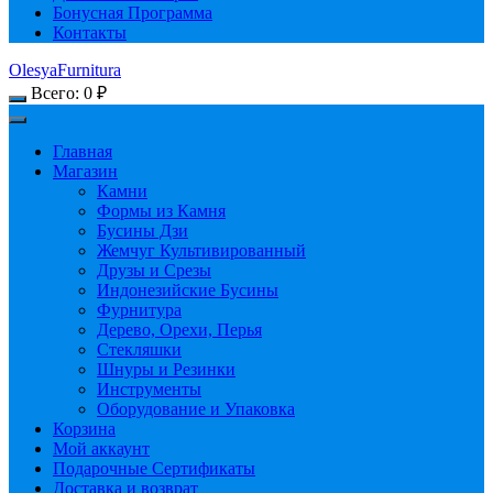
Бонусная Программа
Контакты
OlesyaFurnitura
Всего:
0
₽
Главная
Магазин
Камни
Формы из Камня
Бусины Дзи
Жемчуг Культивированный
Друзы и Срезы
Индонезийские Бусины
Фурнитура
Дерево, Орехи, Перья
Стекляшки
Шнуры и Резинки
Инструменты
Оборудование и Упаковка
Корзина
Мой аккаунт
Подарочные Сертификаты
Доставка и возврат