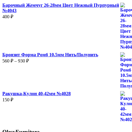
Барочный Жемчуг 26-28мм Цвет Нежный Пурпурный
№4043
400
₽
Бронзит Форма Ромб 10.5мм Нить/Полунить
Диапазон
560
₽
–
930
₽
цен:
560 ₽
–
930 ₽
Ракушка-Кулон 40-42мм №4028
150
₽
OlesyFurnitura