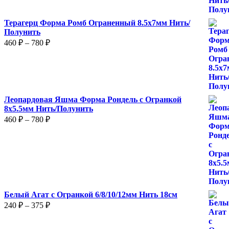
Терагерц Форма Ромб Ограненный 8.5х7мм Нить/
Полунить
Диапазон
460
₽
–
780
₽
цен:
460 ₽
–
780 ₽
Леопардовая Яшма Форма Рондель с Огранкой
8х5.5мм Нить/Полунить
Диапазон
460
₽
–
780
₽
цен:
460 ₽
–
780 ₽
Белый Агат с Огранкой 6/8/10/12мм Нить 18см
Диапазон
240
₽
–
375
₽
цен:
240 ₽