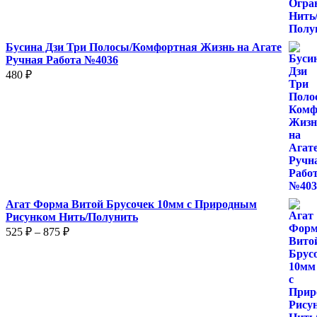
400 ₽
Бусина Дзи Три Полосы/Комфортная Жизнь на Агате
Ручная Работа №4036
480
₽
Агат Форма Витой Брусочек 10мм с Природным
Рисунком Нить/Полунить
Диапазон
525
₽
–
875
₽
цен:
525 ₽
–
875 ₽