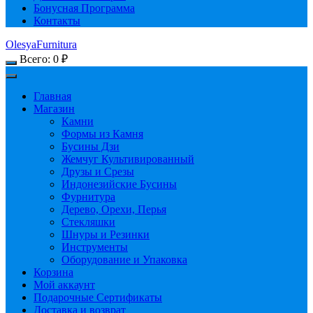
Бонусная Программа
Контакты
OlesyaFurnitura
Всего:
0
₽
Главная
Магазин
Камни
Формы из Камня
Бусины Дзи
Жемчуг Культивированный
Друзы и Срезы
Индонезийские Бусины
Фурнитура
Дерево, Орехи, Перья
Стекляшки
Шнуры и Резинки
Инструменты
Оборудование и Упаковка
Корзина
Мой аккаунт
Подарочные Сертификаты
Доставка и возврат