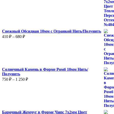
Снежный Обсидиан 10мм с Огранкой Нить/Полунить
Диапазон
410
₽
–
680
₽
цен:
410 ₽
–
680 ₽
Солнечный Камень в Форме Ромб 10мм Нить/
Полунить
Диапазон
750
₽
–
1 250
₽
цен:
750 ₽
–
1
250 ₽
Барочный Жемчуг в Форме Чипс 7х2мм Цвет