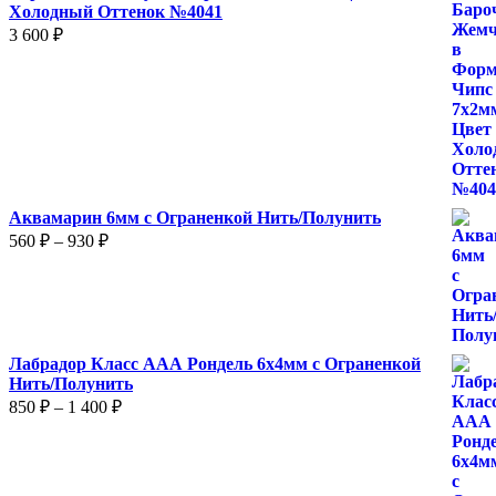
Холодный Оттенок №4041
3 600
₽
Аквамарин 6мм с Ограненкой Нить/Полунить
Диапазон
560
₽
–
930
₽
цен:
560 ₽
–
930 ₽
Лабрадор Класс ААА Рондель 6х4мм с Ограненкой
Нить/Полунить
Диапазон
850
₽
–
1 400
₽
цен:
850 ₽
–
1