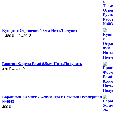
Кунцит с Ограненкой 8мм Нить/Полунить
Диапазон
1 480
₽
–
2 480
₽
цен:
1
480 ₽
–
2
Бронзит Форма Ромб 8.5мм Нить/Полунить
480 ₽
Диапазон
470
₽
–
780
₽
цен:
470 ₽
–
780 ₽
Барочный Жемчуг 26-28мм Цвет Нежный Пурпурный
№4043
400
₽