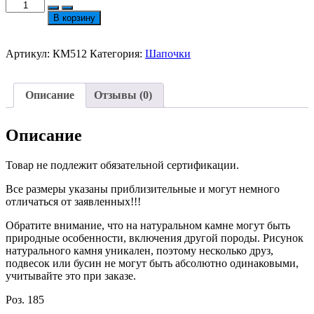
Количество
товара
В корзину
Шапочки
ХС
15х2.5
Артикул:
КМ512
Категория:
Шапочки
мм
№512
Описание
Отзывы (0)
Описание
Товар не подлежит обязательной сертификации.
Все размеры указаны приблизительные и могут немного
отличаться от заявленных!!!
Обратите внимание, что на натуральном камне могут быть
природные особенности, включения другой породы. Рисунок
натурального камня уникален, поэтому несколько друз,
подвесок или бусин не могут быть абсолютно одинаковыми,
учитывайте это при заказе.
Роз. 185