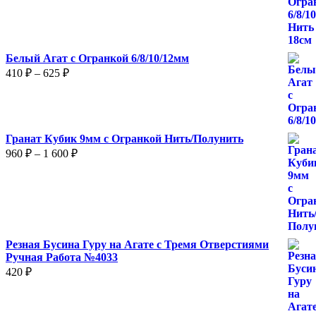
–
375 ₽
Белый Агат с Огранкой 6/8/10/12мм
Диапазон
410
₽
–
625
₽
цен:
410 ₽
–
625 ₽
Гранат Кубик 9мм с Огранкой Нить/Полунить
Диапазон
960
₽
–
1 600
₽
цен:
960 ₽
–
1
600 ₽
Резная Бусина Гуру на Агате с Тремя Отверстиями
Ручная Работа №4033
420
₽