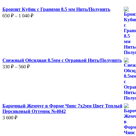
Бронзит Кубик с Гранями 8.5 мм Нить/Полунить
Диапазон
650
₽
–
1 040
₽
цен:
650 ₽
–
1
040 ₽
Снежный Обсидиан 8.5мм с Огранкой Нить/Полунить
Диапазон
330
₽
–
560
₽
цен:
330 ₽
–
560 ₽
Барочный Жемчуг в Форме Чипс 7х2мм Цвет Теплый
Персиковый Оттенок №4042
3 600
₽