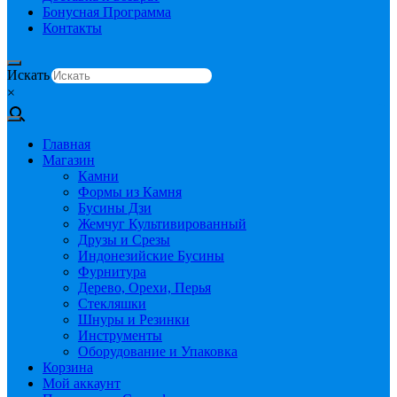
Бонусная Программа
Контакты
Искать
×
Главная
Магазин
Камни
Формы из Камня
Бусины Дзи
Жемчуг Культивированный
Друзы и Срезы
Индонезийские Бусины
Фурнитура
Дерево, Орехи, Перья
Стекляшки
Шнуры и Резинки
Инструменты
Оборудование и Упаковка
Корзина
Мой аккаунт