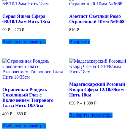
Опции
Опции
можно
можно
выбрать
выбрать
Серая Яшма Сфера
Аметист Светлый Ромб
на
на
6/8/10/12мм Нить 18см
Ограненный 10мм №3668
странице
странице
товара.
товара.
Диапазон
90
₽
–
270
₽
810
₽
цен:
Этот
90 ₽
Выберите параметры
В корзину
товар
–
имеет
270 ₽
несколько
вариаций.
Опции
можно
выбрать
на
Мадагаскарский Розовый
странице
Ограненная Рондель
Кварц Сфера 12/10/8/6мм
товара.
Соколиный Глаз с
Нить 18см
Включением Тигрового
Диапазон
650
₽
–
1 380
₽
Глаза Нить 18/35см
цен:
Этот
650 ₽
Диапазон
400
₽
–
650
₽
Выберите параметры
товар
–
цен:
Этот
имеет
1
400 ₽
Выберите параметры
товар
несколько
380 ₽
–
имеет
вариаций.