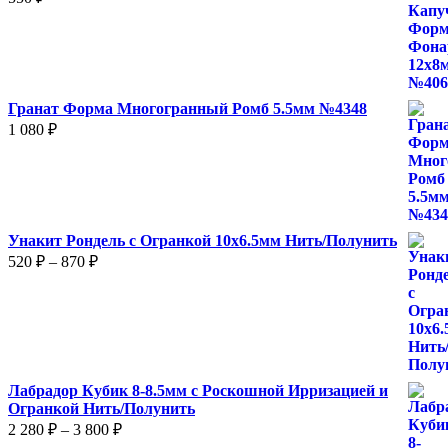
Гранат Форма Многогранный Ромб 5.5мм №4348
1 080
₽
Унакит Рондель с Огранкой 10х6.5мм Нить/Полунить
Диапазон
520
₽
–
870
₽
цен:
520 ₽
–
870 ₽
Лабрадор Кубик 8-8.5мм с Роскошной Ирризацией и
Огранкой Нить/Полунить
Диапазон
2 280
₽
–
3 800
₽
цен: