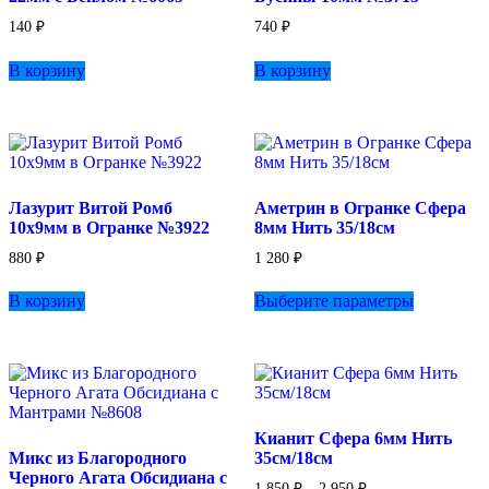
товара.
140
₽
740
₽
В корзину
В корзину
Лазурит Витой Ромб
Аметрин в Огранке Сфера
10х9мм в Огранке №3922
8мм Нить 35/18см
880
₽
1 280
₽
Этот
В корзину
Выберите параметры
товар
имеет
несколько
вариаций.
Опции
можно
выбрать
Кианит Сфера 6мм Нить
на
Микс из Благородного
35см/18см
странице
Черного Агата Обсидиана с
товара.
Диапазон
1 850
₽
–
2 950
₽