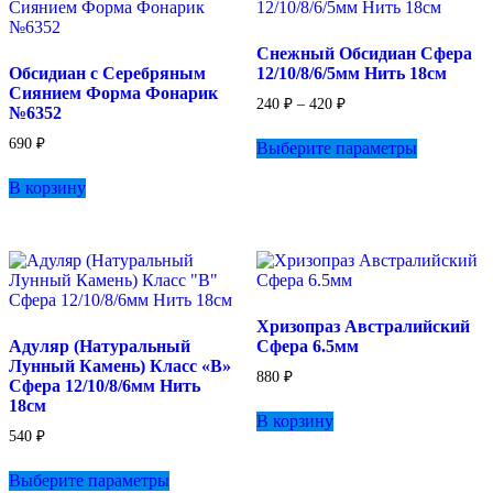
на
странице
Снежный Обсидиан Сфера
товара.
Обсидиан с Серебряным
12/10/8/6/5мм Нить 18см
Сиянием Форма Фонарик
Диапазон
240
₽
–
420
₽
№6352
цен:
Этот
240 ₽
690
₽
Выберите параметры
товар
–
имеет
420 ₽
В корзину
несколько
вариаций.
Опции
можно
выбрать
на
странице
Хризопраз Австралийский
товара.
Адуляр (Натуральный
Сфера 6.5мм
Лунный Камень) Класс «B»
880
₽
Сфера 12/10/8/6мм Нить
18см
В корзину
540
₽
Этот
Выберите параметры
товар