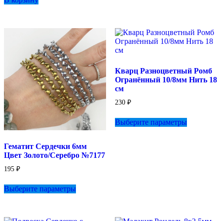
несколько
вариаций.
Опции
можно
выбрать
на
странице
товара.
Кварц Разноцветный Ромб
Огранённый 10/8мм Нить 18
см
230
₽
Этот
Выберите параметры
товар
имеет
несколько
Гематит Сердечки 6мм
вариаций.
Цвет Золото/Серебро №7177
Опции
можно
195
₽
выбрать
Этот
на
Выберите параметры
товар
странице
имеет
товара.
несколько
вариаций.