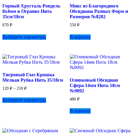
товара.
на
Горный Хрусталь Рондель
Микс из Благородного
странице
8х4мм в Огранке Нить
Обсидиана Разных Форм и
товара.
35см/18см
Размеров №8282
670
₽
550
₽
Этот
Выберите параметры
В корзину
товар
имеет
несколько
вариаций.
Опции
можно
выбрать
Тигровый Глаз Крошка
на
Мелкая Рубка Нить 35/18см
Оливковый Обсидиан
странице
Сфера 14мм Нить 18см
товара.
Диапазон
120
₽
–
210
₽
№9092
цен:
Этот
120 ₽
480
₽
Выберите параметры
товар
–
имеет
210 ₽
В корзину
несколько
вариаций.
Опции
можно
выбрать