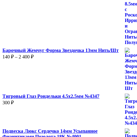
2
280 ₽
–
3
800 ₽
Барочный Жемчуг Форма Звездочка 13мм Нить/Шт
Диапазон
140
₽
–
2 400
₽
цен:
140 ₽
–
2
400 ₽
Тигровый Глаз Рондельки 4.5х2.5мм №4347
300
₽
Подвеска Люкс Сердечко 14мм Усыпанное
Фианитиками Позолота 18К №4001