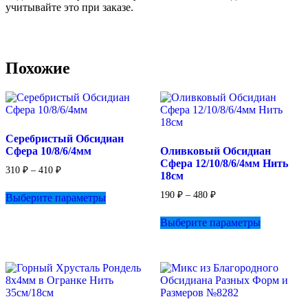
учитывайте это при заказе.
Похожие
Серебристый Обсидиан
Сфера 10/8/6/4мм
Оливковый Обсидиан
Сфера 12/10/8/6/4мм Нить
Диапазон
310
₽
–
410
₽
18см
цен:
Этот
310 ₽
Диапазон
190
₽
–
480
₽
Выберите параметры
товар
–
цен:
имеет
Этот
410 ₽
190 ₽
Выберите параметры
несколько
товар
–
вариаций.
имеет
480 ₽
Опции
несколько
можно
вариаций.
выбрать
Опции
на
можно
странице
выбрать