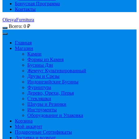
Бонусная Программа
Контакты
OlesyaFurnitura
Всего:
0
₽
Главная
Магазин
Камни
Формы из Камня
Бусины Дзи
Жемчуг Культивированный
Друзы и Срезы
Индонезийские Бусины
Фурнитура
Дерево, Орехи, Перья
Стекляшки
Шнуры и Резинки
Инструменты
Оборудование и Упаковка
Корзина
Мой аккаунт
Подарочные Сертификаты
Доставка и возврат