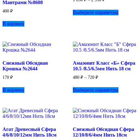
Мантрами №8608
цен:
Этот
1
400
₽
Выберите параметры
товар
850 ₽
имеет
–
В корзину
несколько
2
вариаций.
950 ₽
Опции
можно
выбрать
на
странице
Снежный Обсидиан
Амазонит Класс «Б» Сфера
товара.
Крошка №2644
10.5 /8.5/6.5мм Нить 18 см
Диапазон
170
₽
480
₽
–
720
₽
цен:
Этот
480 ₽
В корзину
Выберите параметры
товар
–
имеет
720 ₽
несколько
вариаций.
Опции
можно
выбрать
Агат Древесный Сфера
Снежный Обсидиан Сфера
на
4/6/8/10/12мм Нить 18см
12/10/8/6/4мм Нить 18см
странице