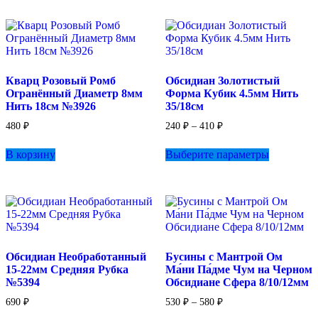
несколько
490 ₽
вариаций.
Опции
можно
выбрать
на
Кварц Розовый Ромб
Обсидиан Золотистый
странице
Огранённый Диаметр 8мм
Форма Кубик 4.5мм Нить
товара.
Нить 18см №3926
35/18см
Диапазон
480
₽
240
₽
–
410
₽
цен:
Этот
240 ₽
В корзину
Выберите параметры
товар
–
имеет
410 ₽
несколько
вариаций.
Опции
можно
выбрать
на
Обсидиан Необработанный
Бусины с Мантрой Ом
странице
15-22мм Средняя Рубка
Ма́ни Па́дме Чум на Черном
товара.
№5394
Обсидиане Сфера 8/10/12мм
Диапазон
690
₽
530
₽
–
580
₽
цен:
Этот