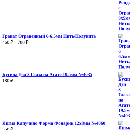
цен:
330 ₽
–
560 ₽
Гранат Ограненный 6-6.5мм Нить/Полунить
Диапазон
460
₽
–
780
₽
цен:
460 ₽
–
780 ₽
Бусина Дзи 3 Глаза на Агате 19.5мм №4035
180
₽
Яшма Капучино Форма Фонарик 12x8мм №4060
550
₽