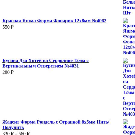
500 ₽
Красная Яшма Форма Фонарик 12x8мм №4062
550
₽
Бусина Дзи Хотей на Сердолике 12мм с
Вертикальным Отверстием №4031
280
₽
Жадеит Форма Рондель с Огранкой 8х5мм Нить/
Полунить
Диапазон
330
₽
–
560
₽