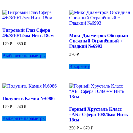
650 ₽
несколько
Опции
вариаций.
можно
Опции
выбрать
можно
на
выбрать
странице
Тигровый Глаз Сфера
на
товара.
4/6/8/10/12мм Нить 18см
Микс Диаметров Обсидиан
странице
Снежный Огранённый +
товара.
Диапазон
170
₽
–
350
₽
Гладкий №6993
цен:
Этот
170 ₽
370
₽
Выберите параметры
товар
–
имеет
350 ₽
В корзину
несколько
вариаций.
Опции
можно
выбрать
на
Полунить Камня №6986
странице
товара.
Диапазон
170
₽
–
240
₽
Горный Хрусталь Класс
цен:
Этот
«АБ» Сфера 10/8/6мм Нить
170 ₽
Выберите параметры
товар
18см
–
имеет
240 ₽
Диапазон
350
₽
–
670
₽
несколько
цен: