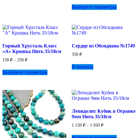
вариаций.
Этот
350 ₽
Выберите параметры
Опции
товар
–
можно
имеет
670 ₽
выбрать
несколько
на
вариаций.
странице
Опции
товара.
можно
выбрать
Горный Хрусталь Класс
Сердце из Обсидиана №1749
на
«А» Крошка Нить 35/18см
странице
350
₽
товара.
Диапазон
150
₽
–
250
₽
цен:
В корзину
Этот
150 ₽
Выберите параметры
товар
–
имеет
250 ₽
несколько
вариаций.
Опции
можно
выбрать
Лепидолит Кубик в Огранке
на
9мм Нить 35/18см
странице
товара.
Диапазон
1 150
₽
–
1 920
₽
цен:
Этот
1
Выберите параметры
товар