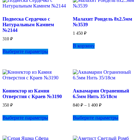
Опции
можно
выбрать
Подвеска Сердечко с
Малахит Рондель 8х2.5мм
на
Натуральным Камнем
№3539
странице
№2144
товара.
1 450
₽
310
₽
В корзину
Этот
Выберите параметры
товар
имеет
несколько
вариаций.
Опции
можно
выбрать
Коннектор из Камня
Аквамарин Ограненный
на
Отверстия с Краев №3190
6.5мм Нить 35/18см
странице
товара.
Диапазон
350
₽
840
₽
–
1 400
₽
цен:
Этот
Этот
840 ₽
Выберите параметры
Выберите параметры
товар
товар
–
имеет
имеет
1
несколько
несколько
400 ₽
вариаций.
вариаций.