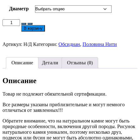
–
245 ₽
Диаметр
Количество
товара
В корзину
Серебристый
Обсидиан
Сфера
Артикул:
Н/Д
Категории:
Обсидиан
,
Половина Нити
10/8/6/4мм
Нить
18см
Описание
Детали
Отзывы (0)
Описание
Товар не подлежит обязательной сертификации.
Все размеры указаны приблизительные и могут немного
отличаться от заявленных!!!
Обратите внимание, что на натуральном камне могут быть
природные особенности, включения другой породы. Рисунок
натурального камня уникален, поэтому несколько друз,
подвесок или бусин не могут быть абсолютно одинаковыми,