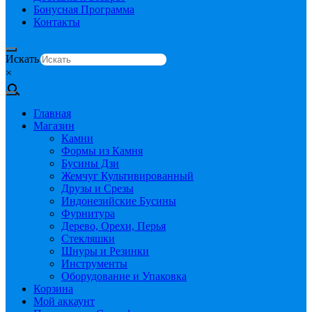
Бонусная Программа
Контакты
Искать
×
Главная
Магазин
Камни
Формы из Камня
Бусины Дзи
Жемчуг Культивированный
Друзы и Срезы
Индонезийские Бусины
Фурнитура
Дерево, Орехи, Перья
Стекляшки
Шнуры и Резинки
Инструменты
Оборудование и Упаковка
Корзина
Мой аккаунт