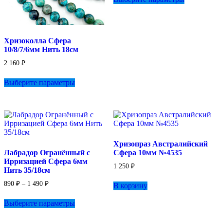
150 ₽
имеет
–
несколько
1
вариаций.
920 ₽
Опции
Хризоколла Сфера
можно
10/8/7/6мм Нить 18см
выбрать
на
2 160
₽
странице
Этот
товара.
Выберите параметры
товар
имеет
несколько
вариаций.
Опции
можно
выбрать
Хризопраз Австралийский
на
Лабрадор Огранённый с
Сфера 10мм №4535
странице
Ирризацией Сфера 6мм
товара.
1 250
₽
Нить 35/18см
Диапазон
890
₽
–
1 490
₽
В корзину
цен:
Этот
890 ₽
Выберите параметры
товар
–
имеет
1