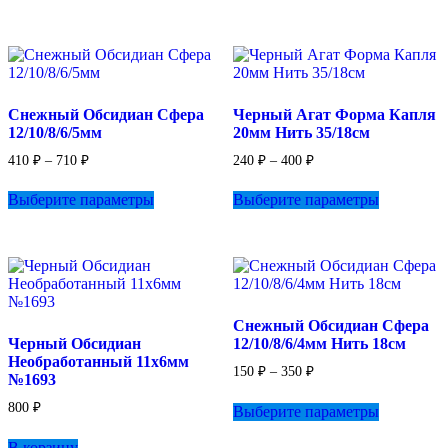
имеет
несколько
вариаций.
Опции
можно
выбрать
Снежный Обсидиан Сфера
Черный Агат Форма Капля
на
12/10/8/6/5мм
20мм Нить 35/18см
странице
товара.
Диапазон
Диапазон
410
₽
–
710
₽
240
₽
–
400
₽
цен:
цен:
Этот
Этот
410 ₽
240 ₽
Выберите параметры
Выберите параметры
товар
товар
–
–
имеет
имеет
710 ₽
400 ₽
несколько
несколько
вариаций.
вариаций.
Опции
Опции
можно
можно
выбрать
выбрать
Снежный Обсидиан Сфера
на
на
Черный Обсидиан
12/10/8/6/4мм Нить 18см
странице
странице
Необработанный 11х6мм
товара.
товара.
Диапазон
150
₽
–
350
₽
№1693
цен:
Этот
150 ₽
800
₽
Выберите параметры
товар
–
имеет
350 ₽
В корзину