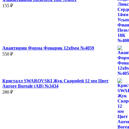
155
₽
Авантюрин Форма Фонарик 12x8мм №4059
550
₽
Кристалл SWAROVSKI Жук Скоробей 12 мм Цвет
Aurore Boreale (AB) №3434
280
₽