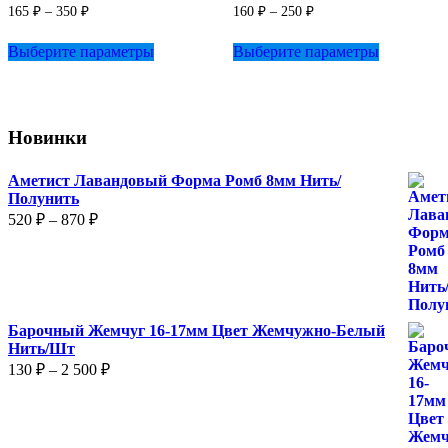
товара.
Диапазон
Диапазон
165
₽
–
350
₽
160
₽
–
250
₽
цен:
цен:
Этот
Этот
165 ₽
160 ₽
Выберите параметры
Выберите параметры
товар
товар
–
–
имеет
имеет
350 ₽
250 ₽
несколько
несколько
вариаций.
вариаций.
Опции
Опции
Новинки
можно
можно
выбрать
выбрать
на
на
Аметист Лавандовый Форма Ромб 8мм Нить/
странице
странице
Полунить
товара.
товара.
Диапазон
520
₽
–
870
₽
цен:
520 ₽
–
870 ₽
Барочный Жемчуг 16-17мм Цвет Жемчужно-Белый
Нить/Шт
Диапазон
130
₽
–
2 500
₽
цен:
130 ₽
–
2