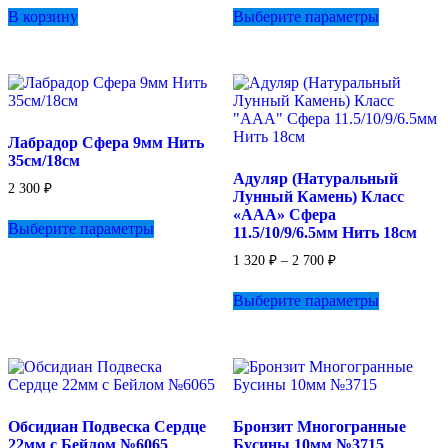
530 ₽
В корзину
Выберите параметры
товар
–
имеет
580 ₽
несколько
вариаций.
Опции
можно
выбрать
Лабрадор Сфера 9мм Нить
на
35см/18см
странице
Адуляр (Натуральный
товара.
2 300
₽
Лунный Камень) Класс
Этот
«ААА» Сфера
Выберите параметры
товар
11.5/10/9/6.5мм Нить 18см
имеет
Диапазон
1 320
₽
–
2 700
₽
несколько
цен:
вариаций.
Этот
1
Выберите параметры
Опции
товар
320 ₽
можно
имеет
–
выбрать
несколько
2
на
вариаций.
700 ₽
странице
Опции
товара.
можно
выбрать
Обсидиан Подвеска Сердце
Бронзит Многогранные
на
22мм с Бейлом №6065
Бусины 10мм №3715
странице