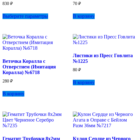
830
₽
70
₽
Этот
Выберите параметры
В корзину
товар
имеет
несколько
вариаций.
Опции
можно
выбрать
Листики из Пресс Говлита
на
Веточка Коралла с
№1225
странице
Отверстием (Имитация
товара.
80
₽
Коралла) №6718
280
₽
В корзину
В корзину
Гематит Трубочки 8х2мм
Кулон Сердце из Черного