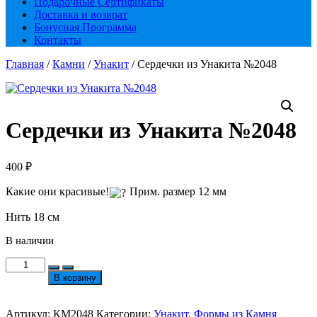
Подарочные Сертификаты
Доставка и возврат
Бонусная Программа
Контакты
Главная
/
Камни
/
Унакит
/ Сердечки из Унакита №2048
Сердечки из Унакита №2048
400
₽
Какие они красивые!
Прим. размер 12 мм
Нить 18 см
В наличии
Количество
товара
В корзину
Сердечки
из
Унакита
Артикул:
КМ2048
Категории:
Унакит
,
Формы из Камня