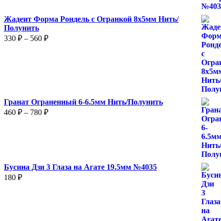
Жадеит Форма Рондель с Огранкой 8х5мм Нить/
Полунить
Диапазон
330
₽
–
560
₽
цен:
330 ₽
–
560 ₽
Гранат Ограненный 6-6.5мм Нить/Полунить
Диапазон
460
₽
–
780
₽
цен:
460 ₽
–
780 ₽
Бусина Дзи 3 Глаза на Агате 19.5мм №4035
180
₽