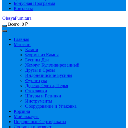
Бонусная Программа
Контакты
OlesyaFurnitura
Всего:
0
₽
Главная
Магазин
Камни
Формы из Камня
Бусины Дзи
Жемчуг Культивированный
Друзы и Срезы
Индонезийские Бусины
Фурнитура
Дерево, Орехи, Перья
Стекляшки
Шнуры и Резинки
Инструменты
Оборудование и Упаковка
Корзина
Мой аккаунт
Подарочные Сертификаты
Доставка и возврат