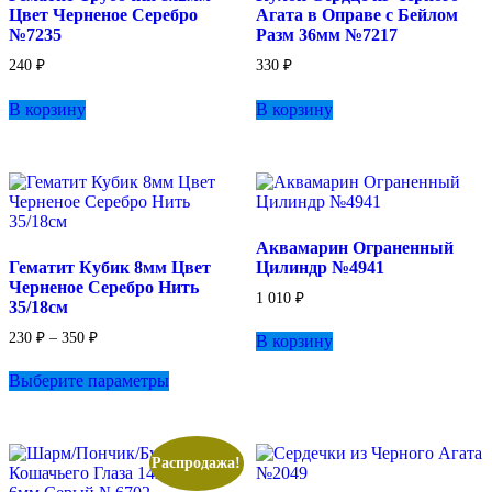
Цвет Черненое Серебро
Агата в Оправе с Бейлом
№7235
Разм 36мм №7217
240
₽
330
₽
В корзину
В корзину
Аквамарин Ограненный
Гематит Кубик 8мм Цвет
Цилиндр №4941
Черненое Серебро Нить
1 010
₽
35/18см
Диапазон
230
₽
–
350
₽
В корзину
цен:
Этот
230 ₽
Выберите параметры
товар
–
имеет
350 ₽
несколько
вариаций.
Опции
Распродажа!
можно