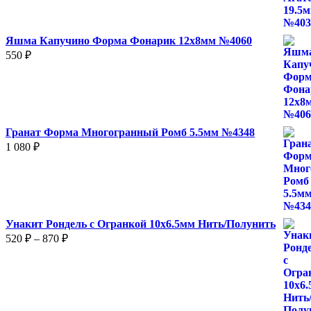
Яшма Капучино Форма Фонарик 12x8мм №4060
550
₽
Гранат Форма Многогранный Ромб 5.5мм №4348
1 080
₽
Унакит Рондель с Огранкой 10х6.5мм Нить/Полунить
Диапазон
520
₽
–
870
₽
цен:
520 ₽
–
870 ₽