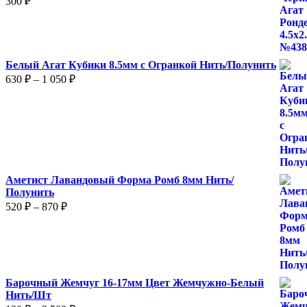
300
₽
Белый Агат Кубики 8.5мм с Огранкой Нить/Полунить
Диапазон
630
₽
–
1 050
₽
цен:
630 ₽
–
1
050 ₽
Аметист Лавандовый Форма Ромб 8мм Нить/
Полунить
Диапазон
520
₽
–
870
₽
цен:
520 ₽
–
870 ₽
Барочный Жемчуг 16-17мм Цвет Жемчужно-Белый
Нить/Шт
Диапазон