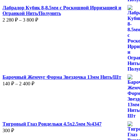
Лабрадор Кубик 8-8.5мм с Роскошной Ирризацией и
Огранкой Нить/Полунить
Диапазон
2 280
₽
–
3 800
₽
цен:
2
280 ₽
–
3
800 ₽
Барочный Жемчуг Форма Звездочка 13мм Нить/Шт
Диапазон
140
₽
–
2 400
₽
цен:
140 ₽
–
2
400 ₽
Тигровый Глаз Рондельки 4.5х2.5мм №4347
300
₽