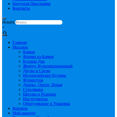
Бонусная Программа
Контакты
Искать
×
Главная
Магазин
Камни
Формы из Камня
Бусины Дзи
Жемчуг Культивированный
Друзы и Срезы
Индонезийские Бусины
Фурнитура
Дерево, Орехи, Перья
Стекляшки
Шнуры и Резинки
Инструменты
Оборудование и Упаковка
Корзина
Мой аккаунт