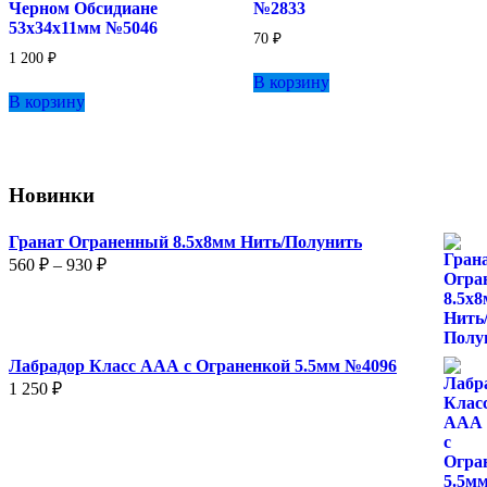
Черном Обсидиане
№2833
53х34х11мм №5046
70
₽
1 200
₽
В корзину
В корзину
Новинки
Гранат Ограненный 8.5х8мм Нить/Полунить
Диапазон
560
₽
–
930
₽
цен:
560 ₽
–
930 ₽
Лабрадор Класс ААА с Ограненкой 5.5мм №4096
1 250
₽