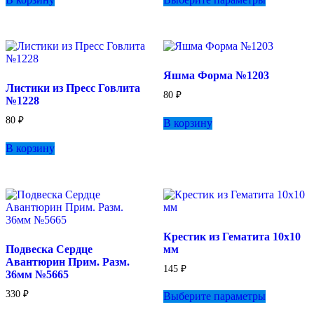
товар
–
имеет
480 ₽
несколько
вариаций.
Опции
можно
Яшма Форма №1203
выбрать
Листики из Пресс Говлита
на
80
₽
№1228
странице
товара.
80
₽
В корзину
В корзину
Крестик из Гематита 10х10
Подвеска Сердце
мм
Авантюрин Прим. Разм.
145
₽
36мм №5665
Этот
330
₽
Выберите параметры
товар
имеет