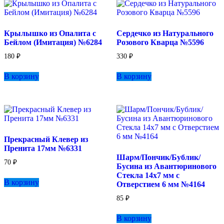
Крылышко из Опалита с
Сердечко из Натурального
Бейлом (Имитация) №6284
Розового Кварца №5596
180
₽
330
₽
В корзину
В корзину
Прекрасный Клевер из
Пренита 17мм №6331
Шарм/Пончик/Бублик/
70
₽
Бусина из Авантюринового
Стекла 14х7 мм с
В корзину
Отверстием 6 мм №4164
85
₽
В корзину