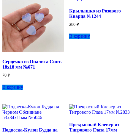
Крылышко из Розового
Кварца №1244
280
₽
В корзину
Сердечко из Опалита Синт.
18х18 мм №671
70
₽
В корзину
Прекрасный Клевер из
Подвеска-Кулон Будда на
Тигрового Глаза 17мм