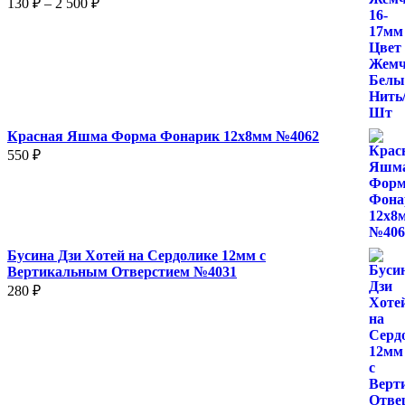
130
₽
–
2 500
₽
цен:
130 ₽
–
2
500 ₽
Красная Яшма Форма Фонарик 12x8мм №4062
550
₽
Бусина Дзи Хотей на Сердолике 12мм с
Вертикальным Отверстием №4031
280
₽