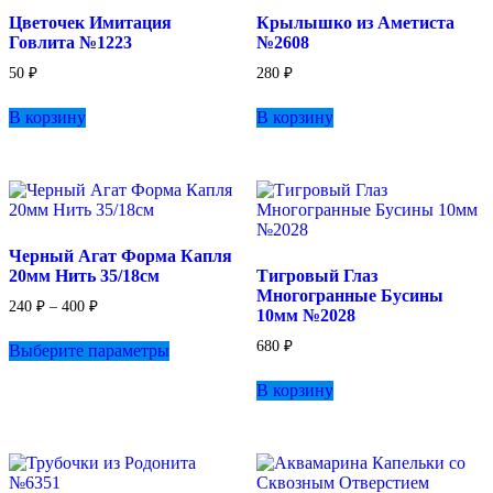
Цветочек Имитация
Крылышко из Аметиста
Говлита №1223
№2608
50
₽
280
₽
В корзину
В корзину
Черный Агат Форма Капля
20мм Нить 35/18см
Тигровый Глаз
Многогранные Бусины
Диапазон
240
₽
–
400
₽
10мм №2028
цен:
Этот
240 ₽
680
₽
Выберите параметры
товар
–
имеет
400 ₽
В корзину
несколько
вариаций.
Опции
можно
выбрать
на