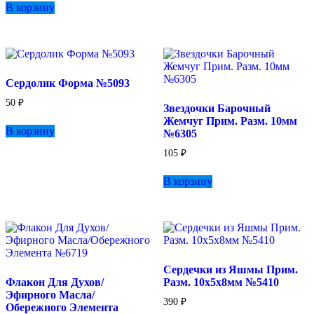
В корзину
несколько
вариаций.
Опции
можно
выбрать
на
Сердолик Форма №5093
странице
товара.
50
₽
Звездочки Барочный
Жемчуг Прим. Разм. 10мм
В корзину
№6305
105
₽
В корзину
Сердечки из Яшмы Прим.
Флакон Для Духов/
Разм. 10х5х8мм №5410
Эфирного Масла/
390
₽
Обережного Элемента