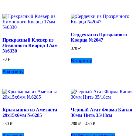
Сердечки из Прозрачного
Прекрасный Клевер из
Кварца №2047
Лимонного Кварца 17мм
370
₽
№6330
70
₽
В корзину
В корзину
Крылышко из Аметиста
Черный Агат Форма Капля
29х15х6мм №6285
30мм Нить 35/18см
Диапазон
250
₽
280
₽
–
480
₽
цен:
Этот
280 ₽
В корзину
Выберите параметры