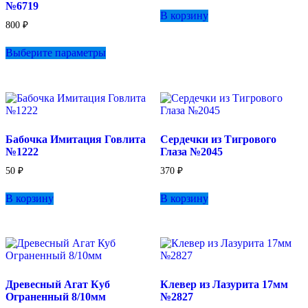
№6719
В корзину
800
₽
Этот
Выберите параметры
товар
имеет
несколько
вариаций.
Опции
можно
выбрать
Бабочка Имитация Говлита
Сердечки из Тигрового
на
№1222
Глаза №2045
странице
товара.
50
₽
370
₽
В корзину
В корзину
Древесный Агат Куб
Клевер из Лазурита 17мм
Ограненный 8/10мм
№2827