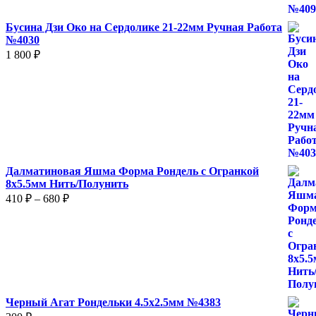
Бусина Дзи Око на Сердолике 21-22мм Ручная Работа
№4030
1 800
₽
Далматиновая Яшма Форма Рондель с Огранкой
8х5.5мм Нить/Полунить
Диапазон
410
₽
–
680
₽
цен:
410 ₽
–
680 ₽
Черный Агат Рондельки 4.5х2.5мм №4383