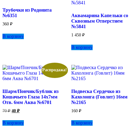
странице
Трубочки из Родонита
товара.
№6351
Аквамарина Капельки со
Сквозным Отверстием
360
₽
№5841
1 450
₽
В корзину
В корзину
Распродажа!
Шарм/Пончик/Бублик из
Подвеска Сердечко из
Кошачьего Глаза 14х7мм
Кахолонга (Говлит) 16мм
Отв. 6мм Аква №6701
№2165
Первоначальная
Текущая
70
₽
40
₽
160
₽
цена
цена:
составляла
40 ₽.
В корзину
В корзину
70 ₽.