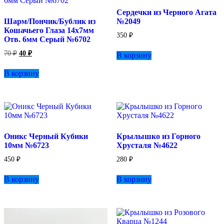
выбрать
Сердечки из Черного Агата
на
Шарм/Пончик/Бублик из
№2049
странице
Кошачьего Глаза 14х7мм
товара.
350
₽
Отв. 6мм Серый №6702
Первоначальная
Текущая
70
₽
40
₽
В корзину
цена
цена:
составляла
40 ₽.
В корзину
70 ₽.
Оникс Черный Кубики
Крылышко из Горного
10мм №6723
Хрусталя №4622
450
₽
280
₽
В корзину
В корзину