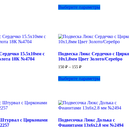
Этот
Выберите параметры
товар
имеет
несколько
вариаций.
Опции
можно
выбрать
на
странице
Сердечко 15.5х10мм с
Подвеска Люкс Сердечко с Цирк
товара.
олота 18К №4704
10х1,8мм Цвет Золото/Серебро
Диапазон
150
₽
–
155
₽
цен:
Этот
150 ₽
Выберите параметры
товар
–
имеет
155 ₽
несколько
вариаций.
Опции
можно
выбрать
на
 Штурвал с Цирконами
Подвесочка Люкс Долька с
странице
2257
Фианитами 13х6х2.8 мм №2494
товара.