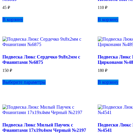
45
₽
110
₽
В корзину
В корзину
Подвеска Люкс Сердечко 9х8х2мм с
Подвеска Люкс 
Фианитами №6875
Цирконами №48
150
₽
180
₽
Этот
Выберите параметры
В корзину
товар
имеет
несколько
вариаций.
Опции
можно
выбрать
на
Подвеска Люкс Милый Паучек с
Подвески Люкс 
странице
Фианитами 17х19х4мм Черный №2197
№4541
товара.