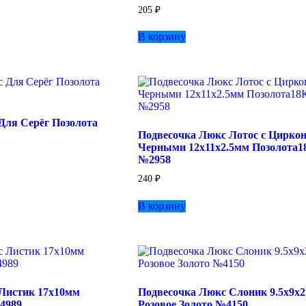
205
₽
В корзину
Для Серёг Позолота
Подвесочка Люкс Лотос с Цирко
Черными 12х11х2.5мм Позолота1
№2958
240
₽
В корзину
Листик 17х10мм
Подвесочка Люкс Слоник 9.5х9х
4989
Розовое Золото №4150