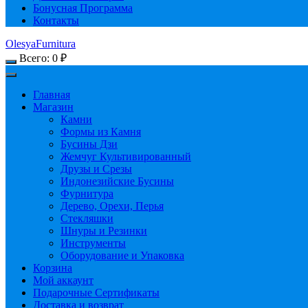
Бонусная Программа
Контакты
OlesyaFurnitura
Всего:
0
₽
Главная
Магазин
Камни
Формы из Камня
Бусины Дзи
Жемчуг Культивированный
Друзы и Срезы
Индонезийские Бусины
Фурнитура
Дерево, Орехи, Перья
Стекляшки
Шнуры и Резинки
Инструменты
Оборудование и Упаковка
Корзина
Мой аккаунт
Подарочные Сертификаты
Доставка и возврат