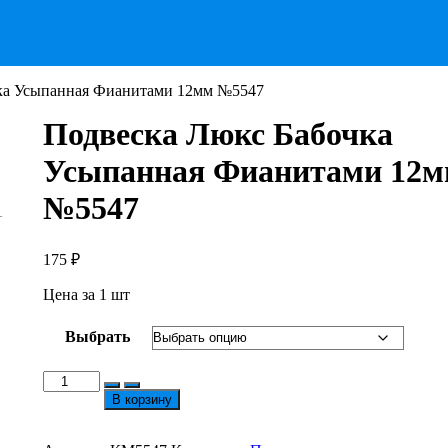
ка Усыпанная Фианитами 12мм №5547
Подвеска Люкс Бабочка
Усыпанная Фианитами 12
№5547
175
₽
Цена за 1 шт
Выбрать
Количество
товара
В корзину
Подвеска
Люкс