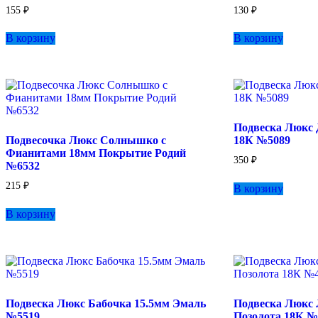
155
₽
130
₽
В корзину
В корзину
Подвеска Люкс 
Подвесочка Люкс Солнышко с
18К №5089
Фианитами 18мм Покрытие Родий
350
₽
№6532
215
₽
В корзину
В корзину
Подвеска Люкс Бабочка 15.5мм Эмаль
Подвеска Люкс 
№5519
Позолота 18К №