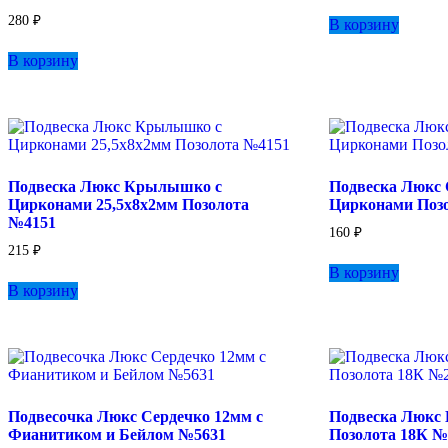
280
₽
В корзину
В корзину
Подвеска Люкс Крылышко с
Подвеска Люкс 
Цирконами 25,5х8х2мм Позолота
Цирконами Поз
№4151
160
₽
215
₽
В корзину
В корзину
Подвесочка Люкс Сердечко 12мм с
Подвеска Люкс
Фианитиком и Бейлом №5631
Позолота 18К №