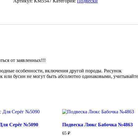
Бабочка
Артикул:
КМ5547
Категория:
Подвески
Усыпанная
Фианитами
12мм
№5547
ься от заявленных!!!
иродные особенности, включения другой породы. Рисунок
ок или бусин не могут быть абсолютно одинаковыми, учитывайте
Для Серёг №5090
Подвеска Люкс Бабочка №4863
65
₽