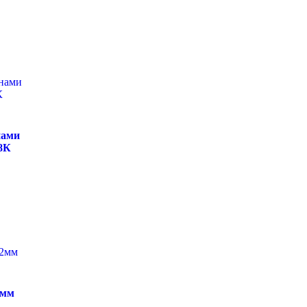
нами
8К
2мм