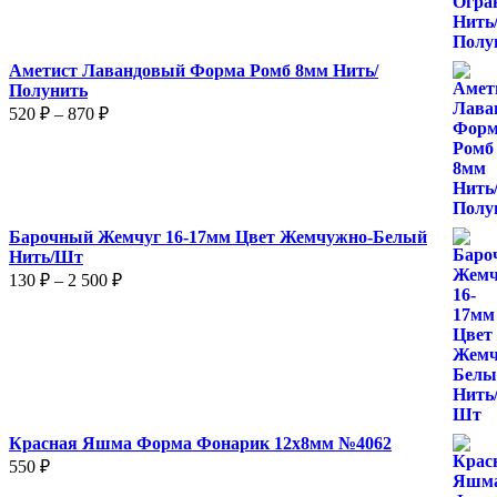
050 ₽
Аметист Лавандовый Форма Ромб 8мм Нить/
Полунить
Диапазон
520
₽
–
870
₽
цен:
520 ₽
–
870 ₽
Барочный Жемчуг 16-17мм Цвет Жемчужно-Белый
Нить/Шт
Диапазон
130
₽
–
2 500
₽
цен:
130 ₽
–
2
500 ₽
Красная Яшма Форма Фонарик 12x8мм №4062
550
₽