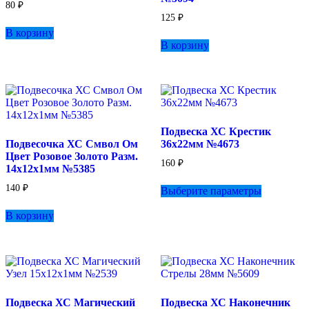
80
₽
125
₽
В корзину
В корзину
Подвеска ХС Крестик
Подвесочка ХС Смвол Ом
36х22мм №4673
Цвет Розовое Золото Разм.
160
₽
14х12х1мм №5385
Этот
140
₽
Выберите параметры
товар
имеет
В корзину
несколько
вариаций.
Опции
можно
выбрать
на
странице
Подвеска ХС Магический
Подвеска ХС Наконечник
товара.