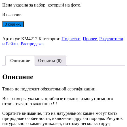
Цена указана за набор, который на фото.
В наличии
Количество
В корзину
товара
Набор
Фурнитуры
Артикул:
КМ4212
Категории:
Подвески
,
Прочее
,
Разделители
ХС
и Бейлы
,
Распродажа
и
Люкс
+
Описание
Отзывы (0)
Камни
№4212
Описание
Товар не подлежит обязательной сертификации.
Все размеры указаны приблизительные и могут немного
отличаться от заявленных!!!
Обратите внимание, что на натуральном камне могут быть
природные особенности, включения другой породы. Рисунок
натурального камня уникален, поэтому несколько друз,