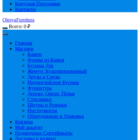
Бонусная Программа
Контакты
OlesyaFurnitura
Всего:
0
₽
Главная
Магазин
Камни
Формы из Камня
Бусины Дзи
Жемчуг Культивированный
Друзы и Срезы
Индонезийские Бусины
Фурнитура
Дерево, Орехи, Перья
Стекляшки
Шнуры и Резинки
Инструменты
Оборудование и Упаковка
Корзина
Мой аккаунт
Подарочные Сертификаты
Доставка и возврат