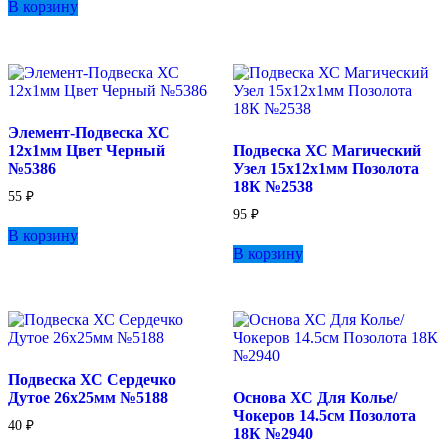
В корзину
Опции
можно
выбрать
на
странице
товара.
Элемент-Подвеска ХС
12х1мм Цвет Черный
Подвеска ХС Магический
№5386
Узел 15х12х1мм Позолота
18К №2538
55
₽
95
₽
В корзину
В корзину
Подвеска ХС Сердечко
Дутое 26х25мм №5188
Основа ХС Для Колье/
Чокеров 14.5см Позолота
40
₽
18К №2940