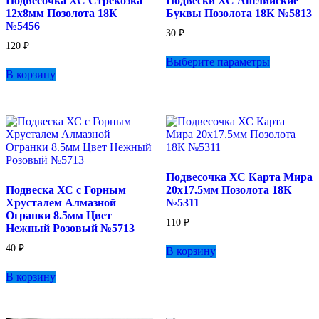
Подвесочка ХС Стрекозка
Подвески ХС Английские
товара.
12х8мм Позолота 18К
Буквы Позолота 18К №5813
№5456
30
₽
120
₽
Этот
Выберите параметры
товар
В корзину
имеет
несколько
вариаций.
Опции
можно
выбрать
на
странице
Подвесочка ХС Карта Мира
товара.
Подвеска ХС с Горным
20х17.5мм Позолота 18К
Хрусталем Алмазной
№5311
Огранки 8.5мм Цвет
110
₽
Нежный Розовый №5713
40
₽
В корзину
В корзину