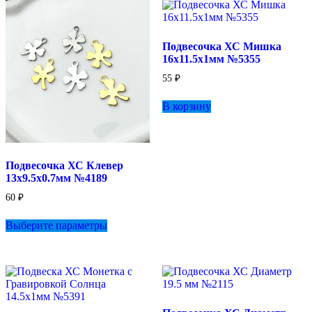
Подвесочка ХС Мишка
16х11.5х1мм №5355
55
₽
В корзину
Подвесочка ХС Клевер
13х9.5х0.7мм №4189
60
₽
Этот
Выберите параметры
товар
имеет
несколько
вариаций.
Опции
можно
выбрать