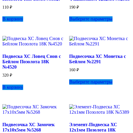
110
₽
190
₽
Этот
В корзину
Выберите параметры
товар
имеет
несколько
вариаций.
Опции
можно
выбрать
Подвеска ХС Ловец Снов с
Подвесочка ХС Монетка с
на
Бейлом Позолота 18К
Бейлом №2291
странице
№4520
товара.
160
₽
320
₽
Этот
Выберите параметры
товар
В корзину
имеет
несколько
вариаций.
Опции
можно
выбрать
на
Подвесочка ХС Замочек
Элемент-Подвеска ХС
странице
17х10х5мм №5268
12х1мм Позолота 18К
товара.