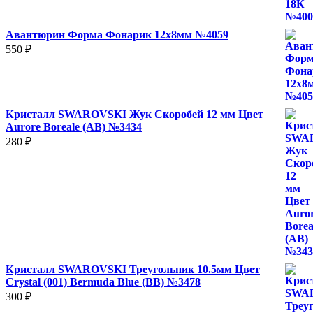
Авантюрин Форма Фонарик 12x8мм №4059
550
₽
Кристалл SWAROVSKI Жук Скоробей 12 мм Цвет
Aurore Boreale (AB) №3434
280
₽
Кристалл SWAROVSKI Треугольник 10.5мм Цвет
Crystal (001) Bermuda Blue (BB) №3478
300
₽