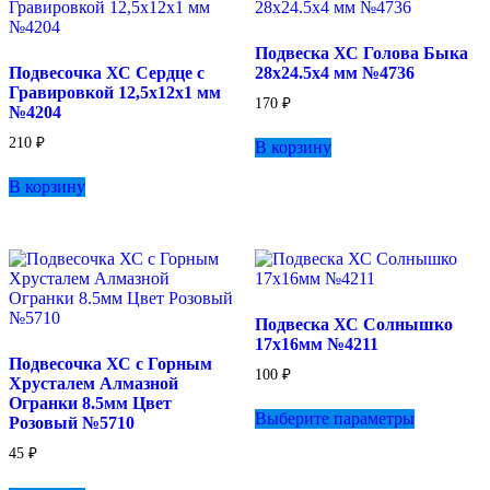
Подвеска ХС Голова Быка
Подвесочка ХС Сердце с
28х24.5х4 мм №4736
Гравировкой 12,5х12х1 мм
170
₽
№4204
210
₽
В корзину
В корзину
Подвеска ХС Солнышко
17х16мм №4211
Подвесочка ХС с Горным
100
₽
Хрусталем Алмазной
Этот
Огранки 8.5мм Цвет
Выберите параметры
товар
Розовый №5710
имеет
45
₽
несколько
вариаций.