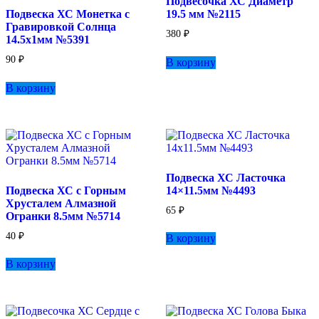
Подвесочка ХС Диаметр
на
Подвеска ХС Монетка с
19.5 мм №2115
странице
Гравировкой Солнца
товара.
380
₽
14.5х1мм №5391
90
₽
В корзину
В корзину
Подвеска ХС Ласточка
Подвеска ХС с Горным
14×11.5мм №4493
Хрусталем Алмазной
65
₽
Огранки 8.5мм №5714
40
₽
В корзину
В корзину