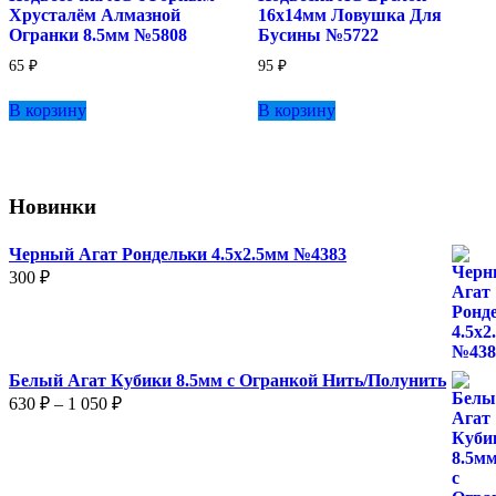
Хрусталём Алмазной
16х14мм Ловушка Для
Огранки 8.5мм №5808
Бусины №5722
65
₽
95
₽
В корзину
В корзину
Новинки
Черный Агат Рондельки 4.5х2.5мм №4383
300
₽
Белый Агат Кубики 8.5мм с Огранкой Нить/Полунить
Диапазон
630
₽
–
1 050
₽
цен:
630 ₽
–
1