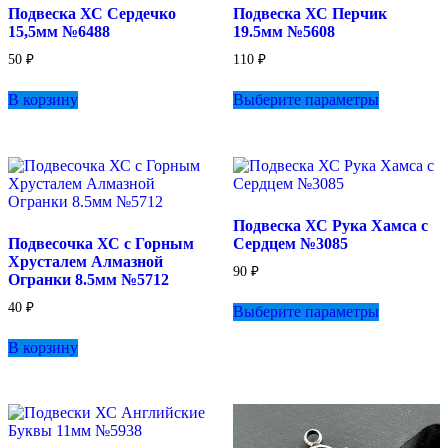
Подвеска ХС Сердечко
Подвеска ХС Перчик
15,5мм №6488
19.5мм №5608
50
₽
110
₽
Этот
В корзину
Выберите параметры
товар
имеет
несколько
вариаций.
Опции
можно
выбрать
Подвеска ХС Рука Хамса с
на
Подвесочка ХС с Горным
Сердцем №3085
странице
Хрусталем Алмазной
товара.
90
₽
Огранки 8.5мм №5712
Этот
40
₽
Выберите параметры
товар
имеет
В корзину
несколько
вариаций.
Опции
можно
выбрать
на