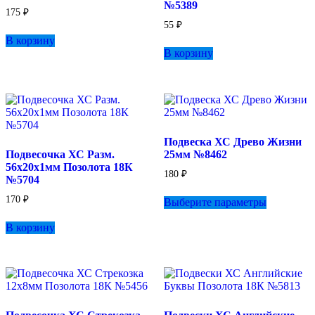
№5389
175
₽
55
₽
В корзину
В корзину
Подвеска ХС Древо Жизни
Подвесочка ХС Разм.
25мм №8462
56х20х1мм Позолота 18К
180
₽
№5704
Этот
170
₽
Выберите параметры
товар
имеет
В корзину
несколько
вариаций.
Опции
можно
выбрать
на
странице