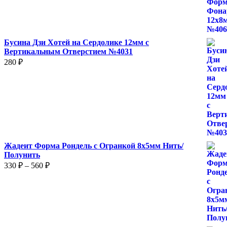
Бусина Дзи Хотей на Сердолике 12мм с
Вертикальным Отверстием №4031
280
₽
Жадеит Форма Рондель с Огранкой 8х5мм Нить/
Полунить
Диапазон
330
₽
–
560
₽
цен:
330 ₽
–
560 ₽