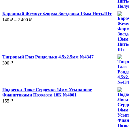
Барочный Жемчуг Форма Звездочка 13мм Нить/Шт
Диапазон
140
₽
–
2 400
₽
цен:
140 ₽
–
2
400 ₽
Тигровый Глаз Рондельки 4.5х2.5мм №4347
300
₽
Подвеска Люкс Сердечко 14мм Усыпанное
Фианитиками Позолота 18К №4001
155
₽