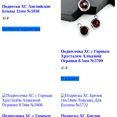
странице
Подвески ХС Английские
товара.
Буквы 11мм №5938
30
₽
Этот
Выберите параметры
товар
имеет
несколько
вариаций.
Опции
Подвесочка ХС с Горным
можно
Хрусталем Алмазной
выбрать
Огранки 8.5мм №5709
на
странице
45
₽
товара.
В корзину
Подвесочка ХС с Горным
Подвеска ХС Брелок