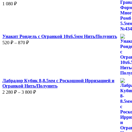
1 080
₽
Унакит Рондель с Огранкой 10х6.5мм Нить/Полунить
Диапазон
520
₽
–
870
₽
цен:
520 ₽
–
870 ₽
Лабрадор Кубик 8-8.5мм с Роскошной Ирризацией и
Огранкой Нить/Полунить
Диапазон
2 280
₽
–
3 800
₽
цен:
2
280 ₽
–
3
800 ₽