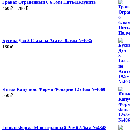
Гранат Ограненный 6-6.5мм Нить/Полунить
Диапазон
460
₽
–
780
₽
цен:
460 ₽
–
780 ₽
Бусина Дзи 3 Глаза на Агате 19.5мм №4035
180
₽
Яшма Капучино Форма Фонарик 12x8мм №4060
550
₽
Гранат Форма Многогранный Ромб 5.5мм №4348