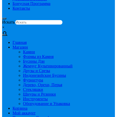
Бонусная Программа
Контакты
Искать
×
Главная
Магазин
Камни
Формы из Камня
Бусины Дзи
Жемчуг Культивированный
Друзы и Срезы
Индонезийские Бусины
Фурнитура
Дерево, Орехи, Перья
Стекляшки
Шнуры и Резинки
Инструменты
Оборудование и Упаковка
Корзина
Мой аккаунт