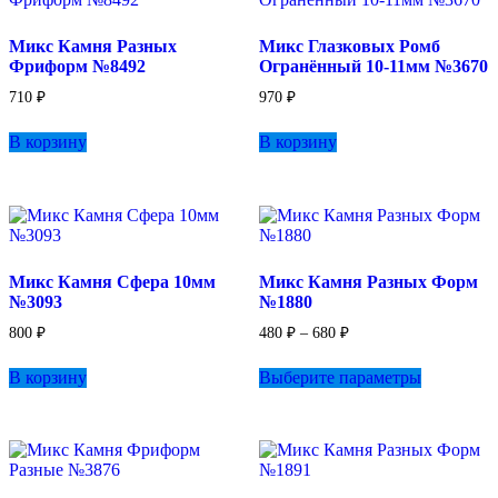
Микс Камня Разных
Микс Глазковых Ромб
Фриформ №8492
Огранённый 10-11мм №3670
710
₽
970
₽
В корзину
В корзину
Микс Камня Сфера 10мм
Микс Камня Разных Форм
№3093
№1880
Диапазон
800
₽
480
₽
–
680
₽
цен:
Этот
480 ₽
В корзину
Выберите параметры
товар
–
имеет
680 ₽
несколько
вариаций.
Опции
можно