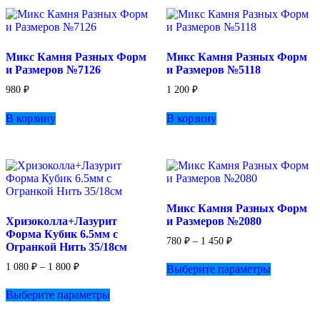
вариаций.
Опции
можно
выбрать
Микс Камня Разных Форм
Микс Камня Разных Форм
на
и Размеров №7126
и Размеров №5118
странице
товара.
980
₽
1 200
₽
В корзину
В корзину
Микс Камня Разных Форм
Хризоколла+Лазурит
и Размеров №2080
Форма Кубик 6.5мм с
Диапазон
780
₽
–
1 450
₽
Огранкой Нить 35/18см
цен:
Этот
780 ₽
Диапазон
1 080
₽
–
1 800
₽
Выберите параметры
товар
–
цен:
Этот
имеет
1
1
Выберите параметры
товар
несколько
450 ₽
080 ₽
имеет
вариаций.
–