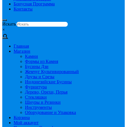
Бонусная Программа
Контакты
Искать
×
Главная
Магазин
Камни
Формы из Камня
Бусины Дзи
Жемчуг Культивированный
Друзы и Срезы
Индонезийские Бусины
Фурнитура
Дерево, Орехи, Перья
Стекляшки
Шнуры и Резинки
Инструменты
Оборудование и Упаковка
Корзина
Мой аккаунт