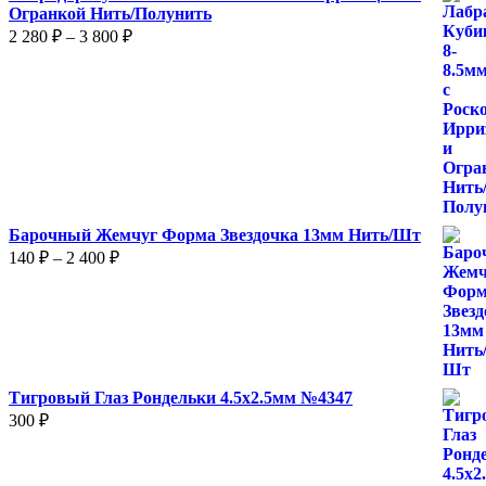
Огранкой Нить/Полунить
Диапазон
2 280
₽
–
3 800
₽
цен:
2
280 ₽
–
3
800 ₽
Барочный Жемчуг Форма Звездочка 13мм Нить/Шт
Диапазон
140
₽
–
2 400
₽
цен:
140 ₽
–
2
400 ₽
Тигровый Глаз Рондельки 4.5х2.5мм №4347
300
₽