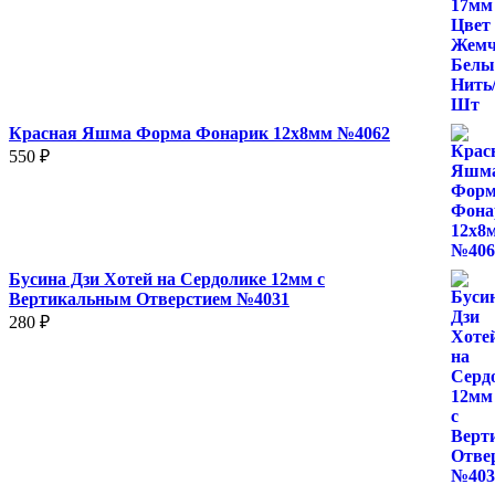
130 ₽
–
2
500 ₽
Красная Яшма Форма Фонарик 12x8мм №4062
550
₽
Бусина Дзи Хотей на Сердолике 12мм с
Вертикальным Отверстием №4031
280
₽