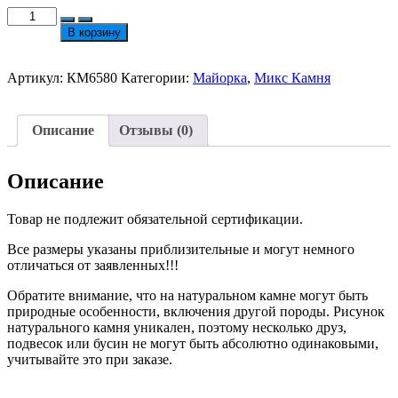
Количество
товара
В корзину
Микс
Перламутра
Ракушки
Артикул:
КМ6580
Категории:
Майорка
,
Микс Камня
и
Хлопкового
Жемчуга
Описание
Отзывы (0)
Разных
Размеров
№6580
Описание
Товар не подлежит обязательной сертификации.
Все размеры указаны приблизительные и могут немного
отличаться от заявленных!!!
Обратите внимание, что на натуральном камне могут быть
природные особенности, включения другой породы. Рисунок
натурального камня уникален, поэтому несколько друз,
подвесок или бусин не могут быть абсолютно одинаковыми,
учитывайте это при заказе.