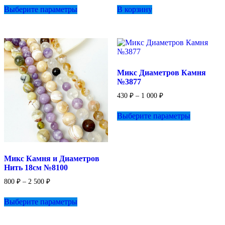
Этот
430 ₽
Выберите параметры
В корзину
товар
–
имеет
450 ₽
несколько
вариаций.
Опции
можно
выбрать
Микс Диаметров Камня
на
№3877
странице
товара.
Диапазон
430
₽
–
1 000
₽
цен:
Этот
430 ₽
Выберите параметры
товар
–
имеет
1
несколько
000 ₽
вариаций.
Опции
Микс Камня и Диаметров
можно
Нить 18см №8100
выбрать
на
Диапазон
800
₽
–
2 500
₽
цен:
странице
Этот
товара.
800 ₽
Выберите параметры
товар
–
имеет
2
несколько
500 ₽