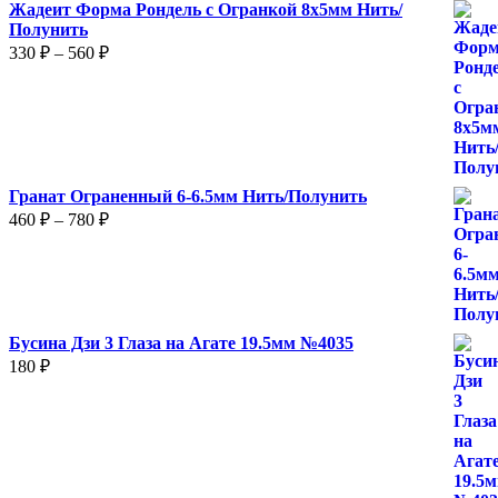
Жадеит Форма Рондель с Огранкой 8х5мм Нить/
Полунить
Диапазон
330
₽
–
560
₽
цен:
330 ₽
–
560 ₽
Гранат Ограненный 6-6.5мм Нить/Полунить
Диапазон
460
₽
–
780
₽
цен:
460 ₽
–
780 ₽
Бусина Дзи 3 Глаза на Агате 19.5мм №4035
180
₽