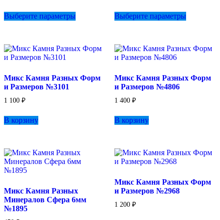
цен:
цен:
Этот
Этот
460 ₽
500 ₽
Выберите параметры
Выберите параметры
товар
товар
–
–
имеет
имеет
1
800 ₽
несколько
несколько
300 ₽
вариаций.
вариаций.
Опции
Опции
можно
можно
выбрать
выбрать
Микс Камня Разных Форм
Микс Камня Разных Форм
на
на
и Размеров №3101
и Размеров №4806
странице
странице
товара.
товара.
1 100
₽
1 400
₽
В корзину
В корзину
Микс Камня Разных Форм
Микс Камня Разных
и Размеров №2968
Минералов Сфера 6мм
1 200
₽
№1895