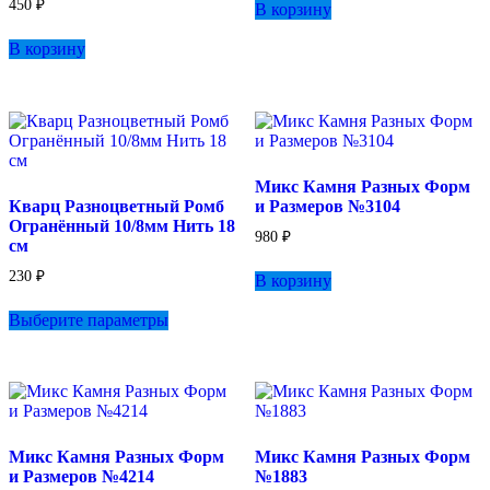
450
₽
В корзину
В корзину
Микс Камня Разных Форм
Кварц Разноцветный Ромб
и Размеров №3104
Огранённый 10/8мм Нить 18
980
₽
см
230
₽
В корзину
Этот
Выберите параметры
товар
имеет
несколько
вариаций.
Опции
можно
выбрать
Микс Камня Разных Форм
Микс Камня Разных Форм
на
и Размеров №4214
№1883
странице