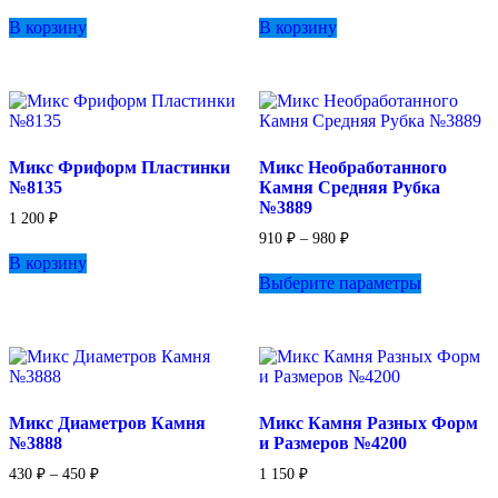
В корзину
В корзину
Микс Фриформ Пластинки
Микс Необработанного
№8135
Камня Средняя Рубка
№3889
1 200
₽
Диапазон
910
₽
–
980
₽
цен:
В корзину
Этот
910 ₽
Выберите параметры
товар
–
имеет
980 ₽
несколько
вариаций.
Опции
можно
выбрать
Микс Диаметров Камня
Микс Камня Разных Форм
на
№3888
и Размеров №4200
странице
товара.
Диапазон
430
₽
–
450
₽
1 150
₽
цен: