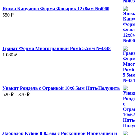
Яшма Капучино Форма Фонарик 12x8мм №4060
550
₽
Гранат Форма Многогранный Ромб 5.5мм №4348
1 080
₽
Унакит Рондель с Огранкой 10х6.5мм Нить/Полунить
Диапазон
520
₽
–
870
₽
цен:
520 ₽
–
870 ₽
Лабрадор Кубик 8-8.5мм с Роскошной Ирризацией и