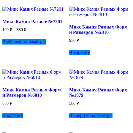
несколько
Опции
1
вариаций.
можно
800 ₽
Опции
выбрать
можно
на
Микс Камня Разные №7201
выбрать
странице
Микс Камня Разных Форм
на
товара.
Диапазон
190
₽
–
880
₽
и Размеров №2810
странице
цен:
Этот
товара.
190 ₽
950
₽
Выберите параметры
товар
–
имеет
880 ₽
В корзину
несколько
вариаций.
Опции
можно
выбрать
на
странице
Микс Камня Разных Форм
Микс Камня Разных Форм
товара.
и Размеров №6010
№1879
880
₽
580
₽
Этот
В корзину
Выберите параметры
товар
имеет
несколько
вариаций.