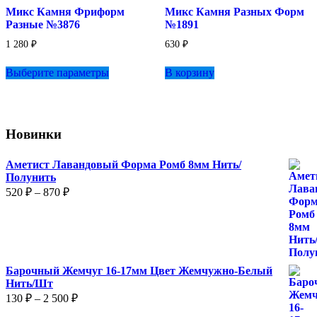
выбрать
Микс Камня Фриформ
Микс Камня Разных Форм
на
Разные №3876
№1891
странице
товара.
1 280
₽
630
₽
Этот
Выберите параметры
В корзину
товар
имеет
несколько
вариаций.
Опции
Новинки
можно
выбрать
на
Аметист Лавандовый Форма Ромб 8мм Нить/
странице
Полунить
товара.
Диапазон
520
₽
–
870
₽
цен:
520 ₽
–
870 ₽
Барочный Жемчуг 16-17мм Цвет Жемчужно-Белый
Нить/Шт
Диапазон
130
₽
–
2 500
₽
цен: