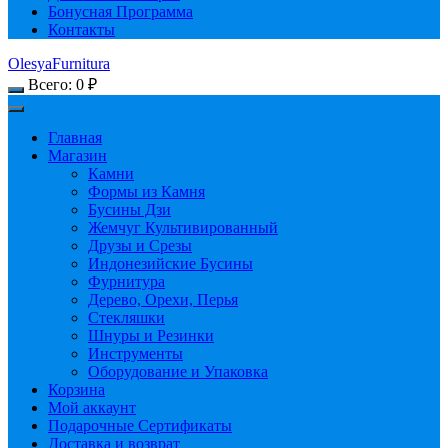
Бонусная Программа
Контакты
OlesyaFurnitura
Всего:
0
₽
Главная
Магазин
Камни
Формы из Камня
Бусины Дзи
Жемчуг Культивированный
Друзы и Срезы
Индонезийские Бусины
Фурнитура
Дерево, Орехи, Перья
Стекляшки
Шнуры и Резинки
Инструменты
Оборудование и Упаковка
Корзина
Мой аккаунт
Подарочные Сертификаты
Доставка и возврат