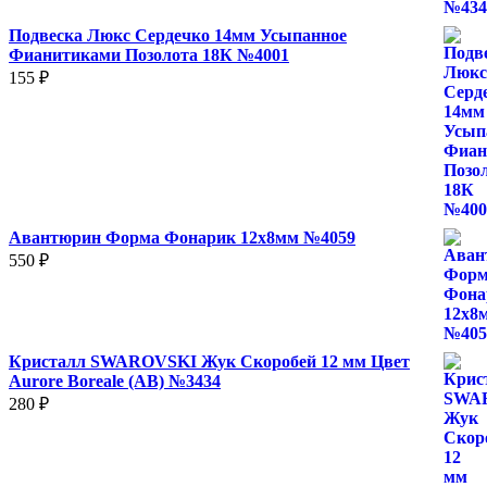
Подвеска Люкс Сердечко 14мм Усыпанное
Фианитиками Позолота 18К №4001
155
₽
Авантюрин Форма Фонарик 12x8мм №4059
550
₽
Кристалл SWAROVSKI Жук Скоробей 12 мм Цвет
Aurore Boreale (AB) №3434
280
₽