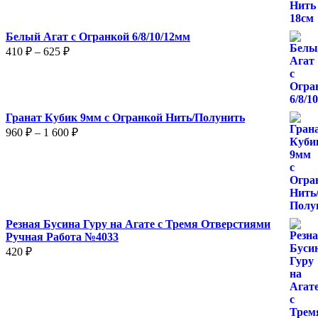
Белый Агат с Огранкой 6/8/10/12мм
Диапазон
410
₽
–
625
₽
цен:
410 ₽
–
625 ₽
Гранат Кубик 9мм с Огранкой Нить/Полунить
Диапазон
960
₽
–
1 600
₽
цен:
960 ₽
–
1
600 ₽
Резная Бусина Гуру на Агате с Тремя Отверстиями
Ручная Работа №4033
420
₽