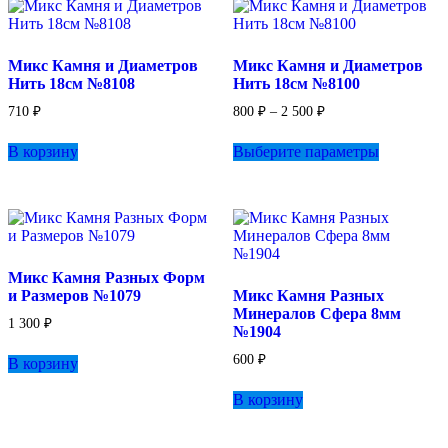
Микс Камня и Диаметров
Микс Камня и Диаметров
Нить 18см №8108
Нить 18см №8100
Диапазон
710
₽
800
₽
–
2 500
₽
цен:
Этот
800 ₽
В корзину
Выберите параметры
товар
–
имеет
2
несколько
500 ₽
вариаций.
Опции
можно
выбрать
Микс Камня Разных Форм
на
и Размеров №1079
Микс Камня Разных
странице
Минералов Сфера 8мм
товара.
1 300
₽
№1904
600
₽
В корзину
В корзину