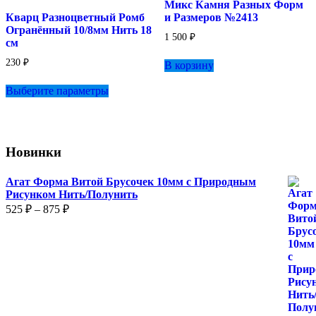
Микс Камня Разных Форм
на
Кварц Разноцветный Ромб
и Размеров №2413
странице
Огранённый 10/8мм Нить 18
товара.
1 500
₽
см
230
₽
В корзину
Этот
Выберите параметры
товар
имеет
несколько
вариаций.
Опции
Новинки
можно
выбрать
на
Агат Форма Витой Брусочек 10мм с Природным
странице
Рисунком Нить/Полунить
товара.
Диапазон
525
₽
–
875
₽
цен:
525 ₽
–
875 ₽