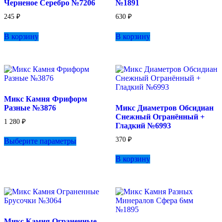
Черненое Серебро №7206
№1891
245
₽
630
₽
В корзину
В корзину
Микс Камня Фриформ
Разные №3876
Микс Диаметров Обсидиан
Снежный Огранённый +
1 280
₽
Гладкий №6993
Этот
370
₽
Выберите параметры
товар
имеет
В корзину
несколько
вариаций.
Опции
можно
выбрать
на
странице
Микс Камня Ограненные
товара.