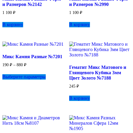
и Размеров №2142
и Размеров №2990
1 100
₽
1 100
₽
В корзину
В корзину
Микс Камня Разные №7201
Диапазон
190
₽
–
880
₽
Гематит Микс Матового и
цен:
Этот
Глянцевого Кубика 3мм
190 ₽
Выберите параметры
товар
Цвет Золото №7188
–
имеет
880 ₽
245
₽
несколько
вариаций.
В корзину
Опции
можно
выбрать
на
странице
товара.