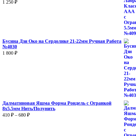
1 250
₽
Бусина Дзи Око на Сердолике 21-22мм Ручная Работа
№4030
1 800
₽
Далматиновая Яшма Форма Рондель с Огранкой
8х5.5мм Нить/Полунить
Диапазон
410
₽
–
680
₽
цен:
410 ₽
–