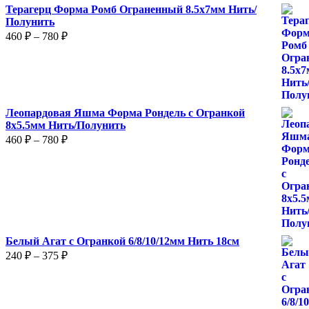
Терагерц Форма Ромб Ограненный 8.5х7мм Нить/
Полунить
Диапазон
460
₽
–
780
₽
цен:
460 ₽
–
780 ₽
Леопардовая Яшма Форма Рондель с Огранкой
8х5.5мм Нить/Полунить
Диапазон
460
₽
–
780
₽
цен:
460 ₽
–
780 ₽
Белый Агат с Огранкой 6/8/10/12мм Нить 18см
Диапазон
240
₽
–
375
₽
цен:
240 ₽
–
375 ₽