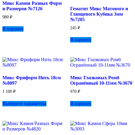
Микс Камня Разных Форм
и Размеров №7126
Гематит Микс Матового и
Глянцевого Кубика 3мм
980
₽
№7205
245
₽
В корзину
В корзину
Микс Фриформ Нить 18см
Микс Глазковых Ромб
№8097
Огранённый 10-11мм №3670
1 100
₽
970
₽
Этот
Выберите параметры
В корзину
товар
имеет
несколько
вариаций.
Опции
можно