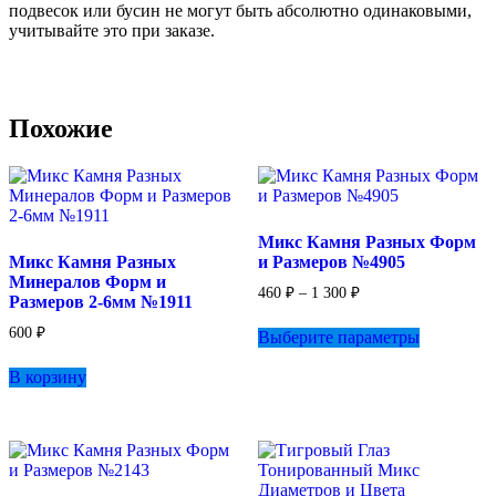
подвесок или бусин не могут быть абсолютно одинаковыми,
учитывайте это при заказе.
Похожие
Микс Камня Разных Форм
Микс Камня Разных
и Размеров №4905
Минералов Форм и
Диапазон
460
₽
–
1 300
₽
Размеров 2-6мм №1911
цен:
Этот
460 ₽
600
₽
Выберите параметры
товар
–
имеет
1
В корзину
несколько
300 ₽
вариаций.
Опции
можно
выбрать
на