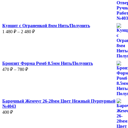
Кунцит с Ограненкой 8мм Нить/Полунить
Диапазон
1 480
₽
–
2 480
₽
цен:
1
480 ₽
–
2
Бронзит Форма Ромб 8.5мм Нить/Полунить
480 ₽
Диапазон
470
₽
–
780
₽
цен:
470 ₽
–
780 ₽
Барочный Жемчуг 26-28мм Цвет Нежный Пурпурный
№4043
400
₽