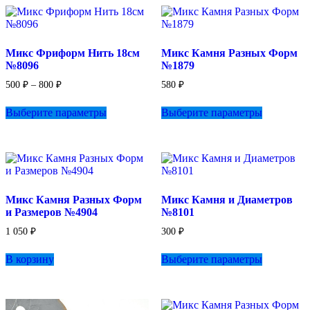
Микс Фриформ Нить 18см
Микс Камня Разных Форм
№8096
№1879
Диапазон
500
₽
–
800
₽
580
₽
цен:
Этот
Этот
500 ₽
Выберите параметры
Выберите параметры
товар
товар
–
имеет
имеет
800 ₽
несколько
несколько
вариаций.
вариаций.
Опции
Опции
можно
можно
выбрать
выбрать
Микс Камня Разных Форм
Микс Камня и Диаметров
на
на
и Размеров №4904
№8101
странице
странице
товара.
товара.
1 050
₽
300
₽
Этот
В корзину
Выберите параметры
товар
имеет
несколько
вариаций.
Опции