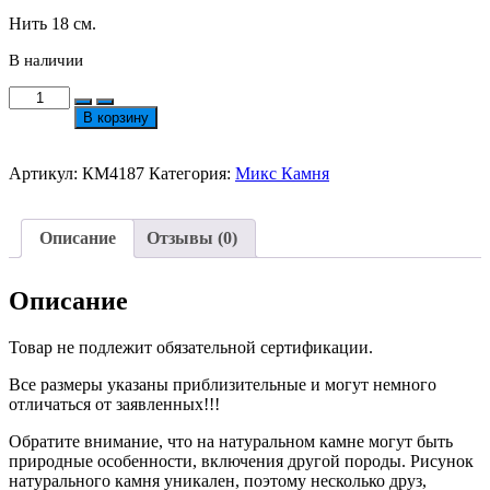
Нить 18 см.
В наличии
Количество
товара
В корзину
Микс
Камня
Разных
Артикул:
КМ4187
Категория:
Микс Камня
Форм
и
Размеров
Описание
Отзывы (0)
№4187
Описание
Товар не подлежит обязательной сертификации.
Все размеры указаны приблизительные и могут немного
отличаться от заявленных!!!
Обратите внимание, что на натуральном камне могут быть
природные особенности, включения другой породы. Рисунок
натурального камня уникален, поэтому несколько друз,