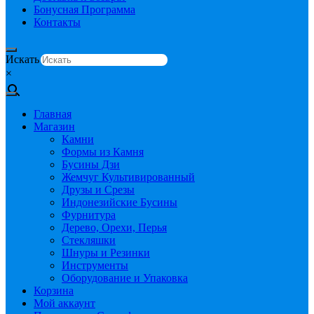
Бонусная Программа
Контакты
Искать
×
Главная
Магазин
Камни
Формы из Камня
Бусины Дзи
Жемчуг Культивированный
Друзы и Срезы
Индонезийские Бусины
Фурнитура
Дерево, Орехи, Перья
Стекляшки
Шнуры и Резинки
Инструменты
Оборудование и Упаковка
Корзина
Мой аккаунт