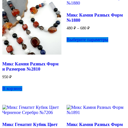
можно
выбрать
Микс Камня Разных Форм
на
№1880
странице
товара.
Диапазон
480
₽
–
680
₽
цен:
Этот
480 ₽
Выберите параметры
товар
–
имеет
680 ₽
несколько
вариаций.
Опции
Микс Камня Разных Форм
можно
и Размеров №2810
выбрать
на
950
₽
странице
товара.
В корзину
Микс Гематит Кубик Цвет
Микс Камня Разных Форм