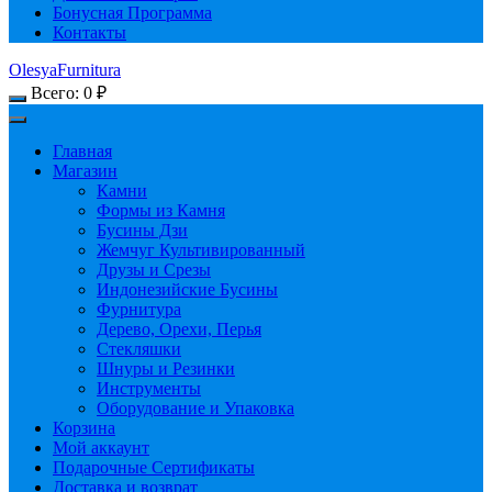
Бонусная Программа
Контакты
OlesyaFurnitura
Всего:
0
₽
Главная
Магазин
Камни
Формы из Камня
Бусины Дзи
Жемчуг Культивированный
Друзы и Срезы
Индонезийские Бусины
Фурнитура
Дерево, Орехи, Перья
Стекляшки
Шнуры и Резинки
Инструменты
Оборудование и Упаковка
Корзина
Мой аккаунт
Подарочные Сертификаты
Доставка и возврат