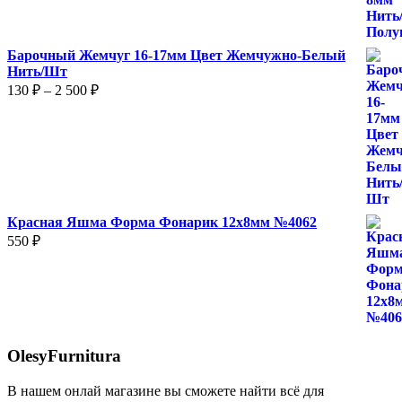
–
870 ₽
Барочный Жемчуг 16-17мм Цвет Жемчужно-Белый
Нить/Шт
Диапазон
130
₽
–
2 500
₽
цен:
130 ₽
–
2
500 ₽
Красная Яшма Форма Фонарик 12x8мм №4062
550
₽
OlesyFurnitura
В нашем онлай магазине вы сможете найти всё для