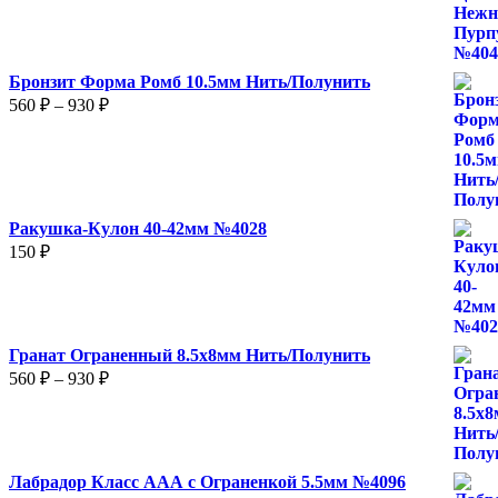
Бронзит Форма Ромб 10.5мм Нить/Полунить
Диапазон
560
₽
–
930
₽
цен:
560 ₽
–
930 ₽
Ракушка-Кулон 40-42мм №4028
150
₽
Гранат Ограненный 8.5х8мм Нить/Полунить
Диапазон
560
₽
–
930
₽
цен:
560 ₽
–
930 ₽
Лабрадор Класс ААА с Ограненкой 5.5мм №4096