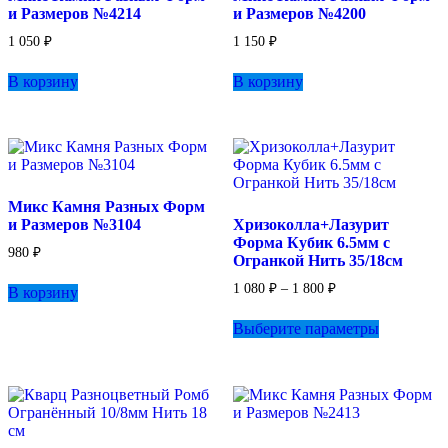
и Размеров №4214
и Размеров №4200
1 050
₽
1 150
₽
В корзину
В корзину
Микс Камня Разных Форм
и Размеров №3104
Хризоколла+Лазурит
Форма Кубик 6.5мм с
980
₽
Огранкой Нить 35/18см
Диапазон
1 080
₽
–
1 800
₽
В корзину
цен:
Этот
1
Выберите параметры
товар
080 ₽
имеет
–
несколько
1
вариаций.
800 ₽
Опции
можно
выбрать