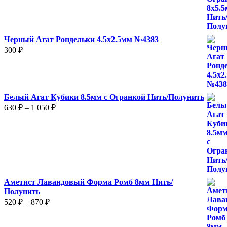
680 ₽
Черный Агат Рондельки 4.5х2.5мм №4383
300
₽
Белый Агат Кубики 8.5мм с Огранкой Нить/Полунить
Диапазон
630
₽
–
1 050
₽
цен:
630 ₽
–
1
050 ₽
Аметист Лавандовый Форма Ромб 8мм Нить/
Полунить
Диапазон
520
₽
–
870
₽
цен:
520 ₽