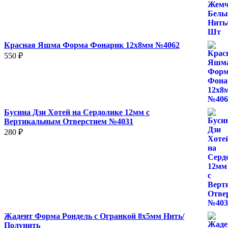
2
500 ₽
Красная Яшма Форма Фонарик 12x8мм №4062
550
₽
Бусина Дзи Хотей на Сердолике 12мм с
Вертикальным Отверстием №4031
280
₽
Жадеит Форма Рондель с Огранкой 8х5мм Нить/
Полунить