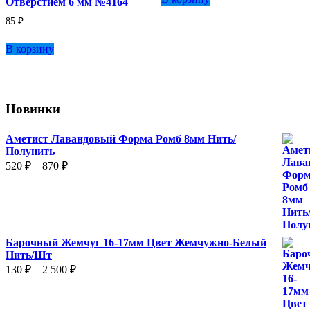
Отверстием 6 мм №4164
85
₽
В корзину
Новинки
Аметист Лавандовый Форма Ромб 8мм Нить/
Полунить
Диапазон
520
₽
–
870
₽
цен:
520 ₽
–
870 ₽
Барочный Жемчуг 16-17мм Цвет Жемчужно-Белый
Нить/Шт
Диапазон
130
₽
–
2 500
₽
цен:
130 ₽
–