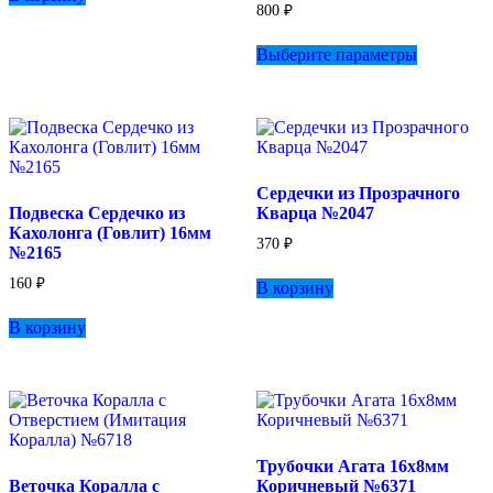
800
₽
Этот
Выберите параметры
товар
имеет
несколько
вариаций.
Опции
можно
выбрать
Сердечки из Прозрачного
на
Подвеска Сердечко из
Кварца №2047
странице
Кахолонга (Говлит) 16мм
товара.
370
₽
№2165
160
₽
В корзину
В корзину
Трубочки Агата 16х8мм
Веточка Коралла с
Коричневый №6371