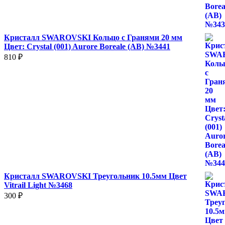
Кристалл SWAROVSKI Кольцо с Гранями 20 мм
Цвет: Crystal (001) Aurore Boreale (AB) №3441
810
₽
Кристалл SWAROVSKI Треугольник 10.5мм Цвет
Vitrail Light №3468
300
₽