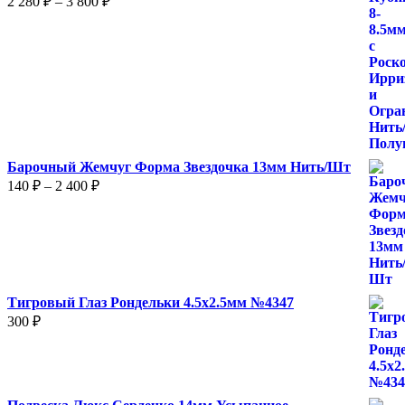
2 280
₽
–
3 800
₽
цен:
2
280 ₽
–
3
800 ₽
Барочный Жемчуг Форма Звездочка 13мм Нить/Шт
Диапазон
140
₽
–
2 400
₽
цен:
140 ₽
–
2
400 ₽
Тигровый Глаз Рондельки 4.5х2.5мм №4347
300
₽