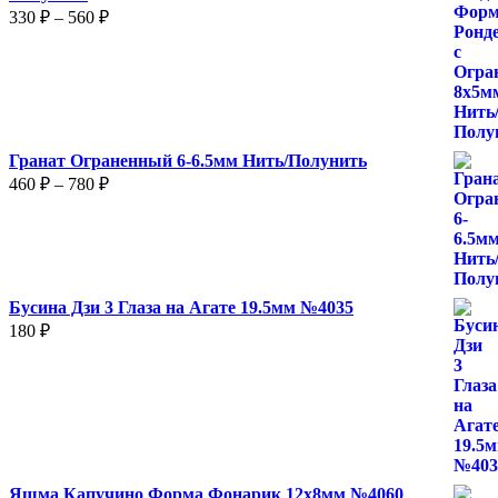
Диапазон
330
₽
–
560
₽
цен:
330 ₽
–
560 ₽
Гранат Ограненный 6-6.5мм Нить/Полунить
Диапазон
460
₽
–
780
₽
цен:
460 ₽
–
780 ₽
Бусина Дзи 3 Глаза на Агате 19.5мм №4035
180
₽
Яшма Капучино Форма Фонарик 12x8мм №4060