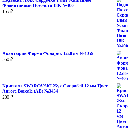
Подвеска Люкс Сердечко 14мм Усыпанное
Фианитиками Позолота 18К №4001
155
₽
Авантюрин Форма Фонарик 12x8мм №4059
550
₽
Кристалл SWAROVSKI Жук Скоробей 12 мм Цвет
Aurore Boreale (AB) №3434
280
₽