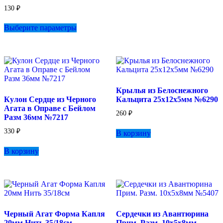
130
₽
Этот
Выберите параметры
товар
имеет
несколько
вариаций.
Опции
можно
выбрать
Крылья из Белоснежного
на
Кулон Сердце из Черного
Кальцита 25х12х5мм №6290
странице
Агата в Оправе с Бейлом
товара.
260
₽
Разм 36мм №7217
330
₽
В корзину
В корзину
Черный Агат Форма Капля
Сердечки из Авантюрина
20мм Нить 35/18см
Прим. Разм. 10х5х8мм