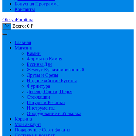
Бонусная Программа
Контакты
OlesyaFurnitura
Всего:
0
₽
Главная
Магазин
Камни
Формы из Камня
Бусины Дзи
Жемчуг Культивированный
Друзы и Срезы
Индонезийские Бусины
Фурнитура
Дерево, Орехи, Перья
Стекляшки
Шнуры и Резинки
Инструменты
Оборудование и Упаковка
Корзина
Мой аккаунт
Подарочные Сертификаты
Доставка и возврат