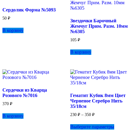
Сердолик Форма №5093
50
₽
Звездочки Барочный
Жемчуг Прим. Разм. 10мм
В корзину
№6305
105
₽
В корзину
Сердечки из Кварца
Розового №7016
Гематит Кубик 8мм Цвет
Черненое Серебро Нить
370
₽
35/18см
Диапазон
230
₽
–
350
₽
В корзину
цен:
Этот
230 ₽
Выберите параметры
товар
–
имеет
350 ₽