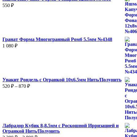
550
₽
Гранат Форма Многогранный Ромб 5.5мм №4348
1 080
₽
Унакит Рондель с Огранкой 10х6.5мм Нить/Полунить
Диапазон
520
₽
–
870
₽
цен:
520 ₽
–
870 ₽
Лабрадор Кубик 8-8.5мм с Роскошной Ирризацией и
Огранкой Нить/Полунить
Диапазон