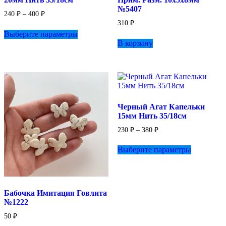
№5407
Диапазон
240
₽
–
400
₽
цен:
310
₽
Этот
240 ₽
Выберите параметры
товар
–
В корзину
имеет
400 ₽
несколько
вариаций.
Опции
можно
выбрать
на
Черный Агат Капельки
странице
15мм Нить 35/18см
товара.
Диапазон
230
₽
–
380
₽
цен:
Этот
230 ₽
Выберите параметры
товар
–
имеет
380 ₽
несколько
вариаций.
Опции
Бабочка Имитация Говлита
можно
№1222
выбрать
на
50
₽
странице