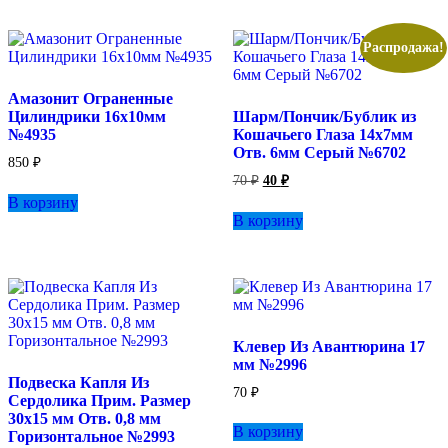
Распродажа!
Амазонит Ограненные
Цилиндрики 16х10мм
Шарм/Пончик/Бублик из
№4935
Кошачьего Глаза 14х7мм
Отв. 6мм Серый №6702
850
₽
Первоначальная
Текущая
70
₽
40
₽
цена
цена:
В корзину
составляла
40 ₽.
В корзину
70 ₽.
Клевер Из Авантюрина 17
мм №2996
Подвеска Капля Из
70
₽
Сердолика Прим. Размер
30х15 мм Отв. 0,8 мм
В корзину
Горизонтальное №2993