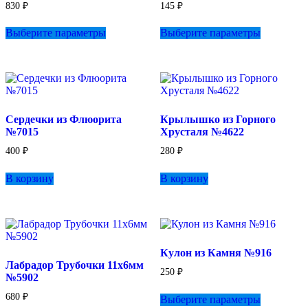
830
₽
145
₽
Этот
Этот
Выберите параметры
Выберите параметры
товар
товар
имеет
имеет
несколько
несколько
вариаций.
вариаций.
Опции
Опции
можно
можно
выбрать
выбрать
Сердечки из Флюорита
Крылышко из Горного
на
на
№7015
Хрусталя №4622
странице
странице
товара.
товара.
400
₽
280
₽
В корзину
В корзину
Кулон из Камня №916
Лабрадор Трубочки 11х6мм
250
₽
№5902
Этот
680
₽
Выберите параметры
товар