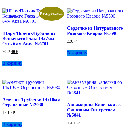
несколько
вариаций.
Опции
Распродажа!
можно
выбрать
Сердечко из Натурального
на
Шарм/Пончик/Бублик из
Розового Кварца №5596
странице
Кошачьего Глаза 14х7мм
товара.
330
₽
Отв. 6мм Аква №6701
Первоначальная
Текущая
70
₽
40
₽
В корзину
цена
цена:
составляла
40 ₽.
В корзину
70 ₽.
Аметист Трубочки 14х10мм
Ограненные №2030
Аквамарина Капельки со
Сквозным Отверстием
1 010
₽
№5841
1 450
₽
В корзину