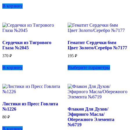
товара.
В корзину
Сердечки из Тигрового
Гематит Сердечки 6мм
Глаза №2045
Цвет Золото/Серебро №7177
370
₽
195
₽
Этот
В корзину
Выберите параметры
товар
имеет
несколько
вариаций.
Опции
можно
выбрать
Листики из Пресс Говлита
на
№1226
Флакон Для Духов/
странице
Эфирного Масла/
товара.
80
₽
Обережного Элемента
№6719
В корзину