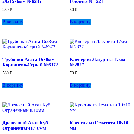
29х15х6мм №6285
Говлита №1221
250
₽
50
₽
В корзину
В корзину
Трубочки Агата 16х8мм
Клевер из Лазурита 17мм
Коричнево-Серый №6372
№2827
580
₽
70
₽
В корзину
В корзину
Древесный Агат Куб
Крестик из Гематита 10х10
Ограненный 8/10мм
мм