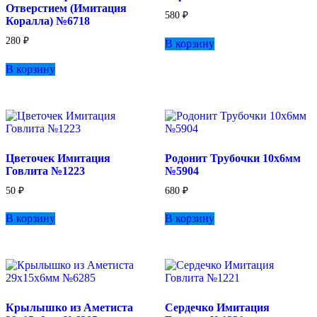
Отверстием (Имитация
580
₽
Коралла) №6718
280
₽
В корзину
В корзину
Цветочек Имитация
Родонит Трубочки 10х6мм
Говлита №1223
№5904
50
₽
680
₽
В корзину
В корзину
Крылышко из Аметиста
Сердечко Имитация