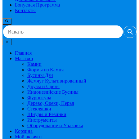
Бонусная Программа
Контакты
Главная
Магазин
Камни
Формы из Камня
Бусины Дзи
Жемчуг Культивированный
Друзы и Срезы
Индонезийские Бусины
Фурнитура
Дерево, Орехи, Перья
Стекляшки
Шнуры и Резинки
Инструменты
Оборудование и Упаковка
Корзина
Мой аккаунт