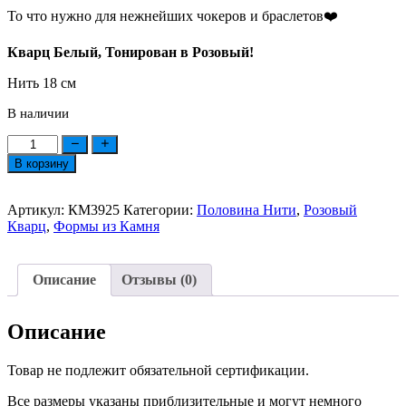
То что нужно для нежнейших чокеров и браслетов❤️
Кварц Белый, Тонирован в Розовый!
Нить 18 см
В наличии
Количество
товара
В корзину
Кварц
Розовый
Ромб
Артикул:
КМ3925
Категории:
Половина Нити
,
Розовый
Ограненный
Кварц
,
Формы из Камня
Диаметр
10мм
Нить
Описание
Отзывы (0)
18см
№3925
Описание
Товар не подлежит обязательной сертификации.
Все размеры указаны приблизительные и могут немного