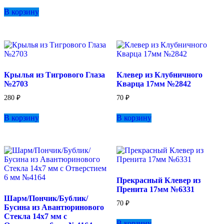
имеет
В корзину
несколько
вариаций.
Опции
можно
выбрать
на
странице
Крылья из Тигрового Глаза
Клевер из Клубничного
товара.
№2703
Кварца 17мм №2842
280
₽
70
₽
В корзину
В корзину
Прекрасный Клевер из
Пренита 17мм №6331
Шарм/Пончик/Бублик/
70
₽
Бусина из Авантюринового
Стекла 14х7 мм с
В корзину