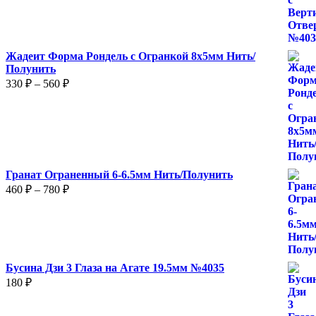
Жадеит Форма Рондель с Огранкой 8х5мм Нить/
Полунить
Диапазон
330
₽
–
560
₽
цен:
330 ₽
–
560 ₽
Гранат Ограненный 6-6.5мм Нить/Полунить
Диапазон
460
₽
–
780
₽
цен:
460 ₽
–
780 ₽
Бусина Дзи 3 Глаза на Агате 19.5мм №4035
180
₽