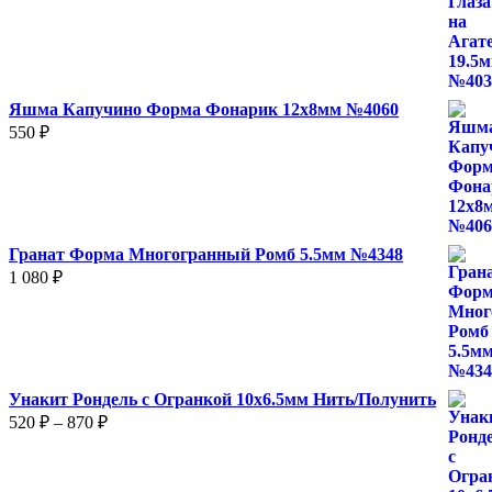
Яшма Капучино Форма Фонарик 12x8мм №4060
550
₽
Гранат Форма Многогранный Ромб 5.5мм №4348
1 080
₽
Унакит Рондель с Огранкой 10х6.5мм Нить/Полунить
Диапазон
520
₽
–
870
₽
цен:
520 ₽
–