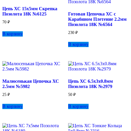
Цепь ХС 15х5мм Скрепка
Позолота 18К №6125
Готовая Цепочка ХС с
Карабином Плетение 2.2мм
70
₽
Позолота 18К №6564
230
₽
В корзину
В корзину
Малюсенькая Цепочка ХС
Цепь ХС 6.5х3х0.8мм
2.5мм №5982
Позолота 18К №2979
25
₽
50
₽
В корзину
В корзину