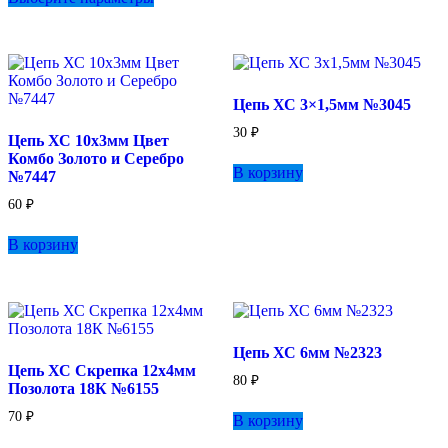
имеет
несколько
вариаций.
Опции
можно
Цепь ХС 3×1,5мм №3045
выбрать
на
30
₽
Цепь ХС 10х3мм Цвет
странице
Комбо Золото и Серебро
товара.
В корзину
№7447
60
₽
В корзину
Цепь ХС 6мм №2323
Цепь ХС Скрепка 12х4мм
80
₽
Позолота 18К №6155
70
₽
В корзину