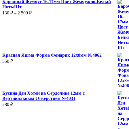
Барочный Жемчуг 16-17мм Цвет Жемчужно-Белый
Нить/Шт
Диапазон
130
₽
–
2 500
₽
цен:
130 ₽
–
2
500 ₽
Красная Яшма Форма Фонарик 12x8мм №4062
550
₽
Бусина Дзи Хотей на Сердолике 12мм с
Вертикальным Отверстием №4031
280
₽