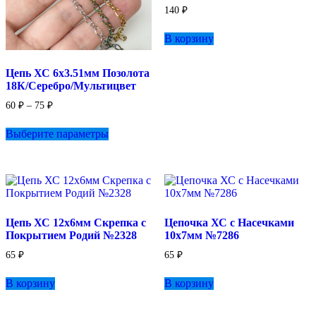
140
₽
В корзину
Цепь ХС 6х3.51мм Позолота
18К/Серебро/Мультицвет
Диапазон
60
₽
–
75
₽
цен:
Этот
60 ₽
Выберите параметры
товар
–
имеет
75 ₽
несколько
вариаций.
Опции
можно
выбрать
Цепь ХС 12х6мм Скрепка с
Цепочка ХС с Насечками
на
Покрытием Родий №2328
10х7мм №7286
странице
товара.
65
₽
65
₽
В корзину
В корзину