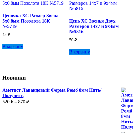
Цепочка ХС Размер Звена
5х0.8мм Позолота 18К
Цепь ХС Звенья Двух
№5719
Размеров 14х7 и 9х4мм
№5816
45
₽
50
₽
В корзину
В корзину
Новинки
Аметист Лавандовый Форма Ромб 8мм Нить/
Полунить
Диапазон
520
₽
–
870
₽
цен:
520 ₽
–
870 ₽