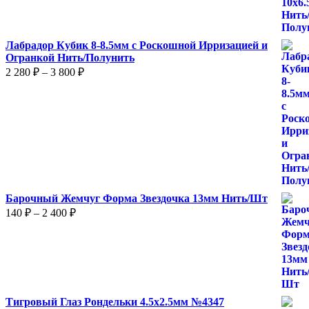
870 ₽
Лабрадор Кубик 8-8.5мм с Роскошной Ирризацией и
Огранкой Нить/Полунить
Диапазон
2 280
₽
–
3 800
₽
цен:
2
280 ₽
–
3
800 ₽
Барочный Жемчуг Форма Звездочка 13мм Нить/Шт
Диапазон
140
₽
–
2 400
₽
цен:
140 ₽
–
2
400 ₽
Тигровый Глаз Рондельки 4.5х2.5мм №4347