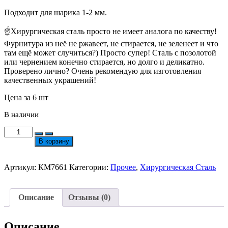
Подходит для шарика 1-2 мм.
☝Хирургическая сталь просто не имеет аналога по качеству!
Фурнитура из неё не ржавеет, не стирается, не зеленеет и что
там ещё может случиться?) Просто супер! Сталь с позолотой
или чернением конечно стирается, но долго и деликатно.
Проверено лично? Очень рекомендую для изготовления
качественных украшений!
Цена за 6 шт
В наличии
Количество
товара
В корзину
Крепление-
Соединение
ХС
Артикул:
КМ7661
Категории:
Прочее
,
Хирургическая Сталь
Для
Цепи
5.2х2мм
Описание
Отзывы (0)
Позолота
18К
№7661
Описание