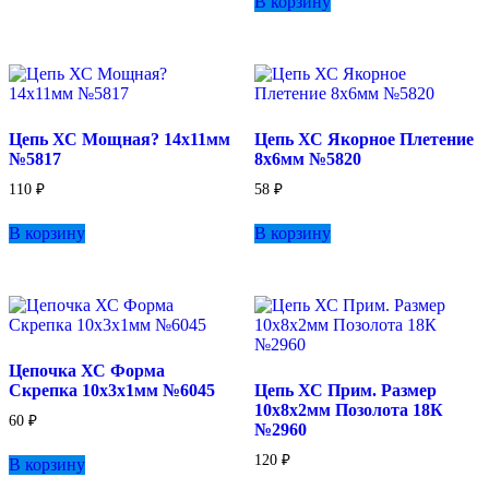
В корзину
Цепь ХС Мощная? 14х11мм
Цепь ХС Якорное Плетение
№5817
8х6мм №5820
110
₽
58
₽
В корзину
В корзину
Цепочка ХС Форма
Скрепка 10х3х1мм №6045
Цепь ХС Прим. Размер
10х8х2мм Позолота 18К
60
₽
№2960
120
₽
В корзину