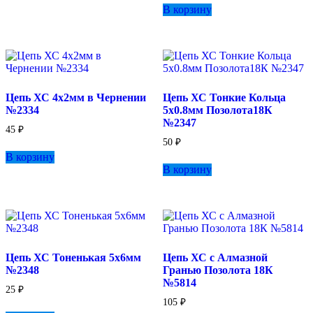
В корзину
Цепь ХС 4х2мм в Чернении
Цепь ХС Тонкие Кольца
№2334
5х0.8мм Позолота18К
№2347
45
₽
50
₽
В корзину
В корзину
Цепь ХС Тоненькая 5х6мм
Цепь ХС с Алмазной
№2348
Гранью Позолота 18К
№5814
25
₽
105
₽