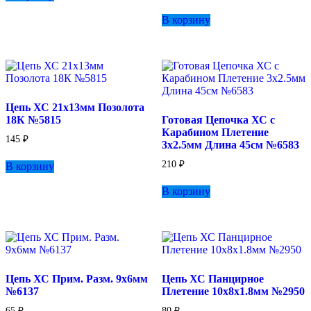
В корзину
Цепь ХС 21х13мм Позолота
18К №5815
Готовая Цепочка ХС с
Карабином Плетение
145
₽
3х2.5мм Длина 45см №6583
210
₽
В корзину
В корзину
Цепь ХС Прим. Разм. 9х6мм
Цепь ХС Панцирное
№6137
Плетение 10х8х1.8мм №2950
65
₽
80
₽