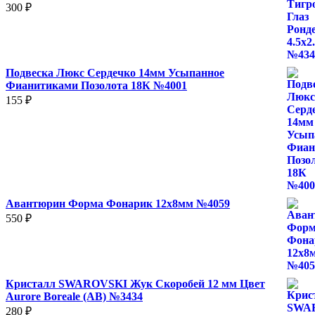
300
₽
Подвеска Люкс Сердечко 14мм Усыпанное
Фианитиками Позолота 18К №4001
155
₽
Авантюрин Форма Фонарик 12x8мм №4059
550
₽
Кристалл SWAROVSKI Жук Скоробей 12 мм Цвет
Aurore Boreale (AB) №3434
280
₽