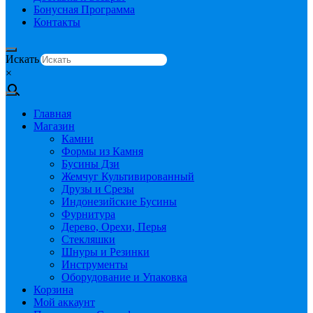
Бонусная Программа
Контакты
Искать
×
Главная
Магазин
Камни
Формы из Камня
Бусины Дзи
Жемчуг Культивированный
Друзы и Срезы
Индонезийские Бусины
Фурнитура
Дерево, Орехи, Перья
Стекляшки
Шнуры и Резинки
Инструменты
Оборудование и Упаковка
Корзина
Мой аккаунт