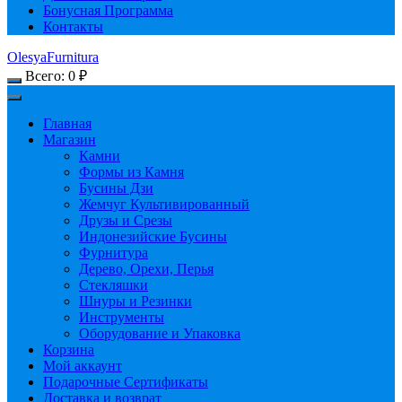
Бонусная Программа
Контакты
OlesyaFurnitura
Всего:
0
₽
Главная
Магазин
Камни
Формы из Камня
Бусины Дзи
Жемчуг Культивированный
Друзы и Срезы
Индонезийские Бусины
Фурнитура
Дерево, Орехи, Перья
Стекляшки
Шнуры и Резинки
Инструменты
Оборудование и Упаковка
Корзина
Мой аккаунт
Подарочные Сертификаты
Доставка и возврат