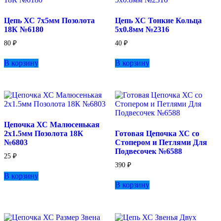
Цепь ХС 7х5мм Позолота
Цепь ХС Тонкие Кольца
18К №6180
5х0.8мм №2316
80
₽
40
₽
В корзину
В корзину
Цепочка ХС Малюсенькая
2х1.5мм Позолота 18К
Готовая Цепочка ХС со
№6803
Стопером и Петлями Для
Подвесочек №6588
25
₽
390
₽
В корзину
В корзину