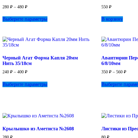
Диапазон
280
₽
–
480
₽
550
₽
цен:
Этот
280 ₽
Выберите параметры
В корзину
товар
–
имеет
480 ₽
несколько
вариаций.
Опции
можно
выбрать
Черный Агат Форма Капля 20мм
Авантюрин Пер
на
Нить 35/18см
6/8/10мм
странице
товара.
Диапазон
Диапа
240
₽
–
400
₽
350
₽
–
560
₽
цен:
цен:
Этот
240 ₽
350 ₽
Выберите параметры
Выберите парам
товар
–
–
имеет
400 ₽
560 ₽
несколько
вариаций.
Опции
можно
выбрать
на
Крылышко из Аметиста №2608
Листики из Пре
странице
товара.
280
₽
80
₽