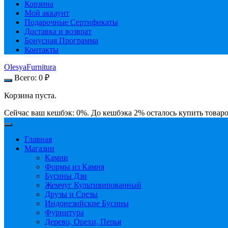
Корзина
Мой аккаунт
Подарочные Сертификаты
Доставка и возврат
Бонусная Программа
Контакты
OlesyaFurnitura
Всего:
0
₽
Корзина пуста.
Сейчас ваш кешбэк: 0%. До кешбэка 2% осталось купить товаро
Главная
Магазин
Камни
Формы из Камня
Бусины Дзи
Жемчуг Культивированный
Друзы и Срезы
Индонезийские Бусины
Фурнитура
Дерево, Орехи, Перья