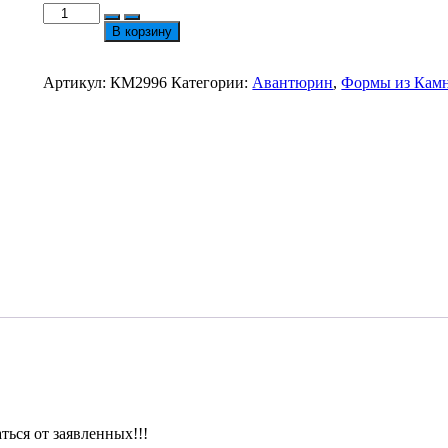
Количество
товара
В корзину
Клевер
Из
Авантюрина
Артикул:
КМ2996
Категории:
Авантюрин
,
Формы из Кам
17
мм
№2996
ься от заявленных!!!