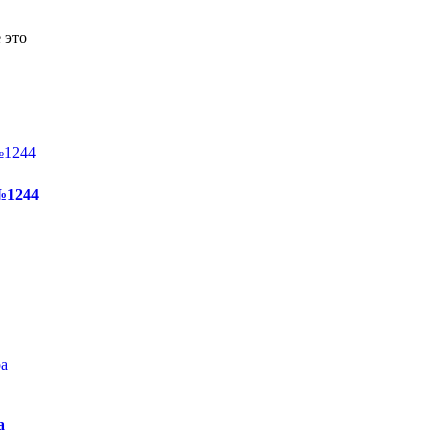
 это
№1244
а