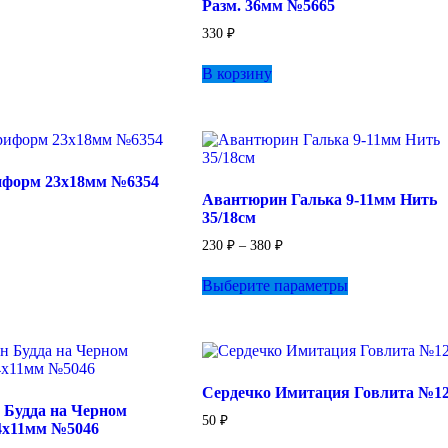
Разм. 36мм №5665
странице
товара.
330
₽
В корзину
форм 23х18мм №6354
Авантюрин Галька 9-11мм Нить
35/18см
Диапазон
230
₽
–
380
₽
цен:
Этот
230 ₽
Выберите параметры
товар
–
имеет
380 ₽
несколько
вариаций.
Опции
можно
Сердечко Имитация Говлита №1
выбрать
 Будда на Черном
на
50
₽
4х11мм №5046
странице