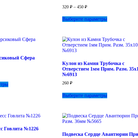
Диапазон
320
₽
–
450
₽
цен:
Этот
320 ₽
Выберите параметры
товар
–
имеет
450 ₽
несколько
вариаций.
Опции
можно
выбрать
сиковый Сфера
на
Кулон из Камня Трубочка с
странице
Отверстием 1мм Прим. Разм. 35
товара.
зон
№6913
Этот
260
₽
етры
товар
имеет
Этот
Выберите параметры
несколько
товар
вариаций.
имеет
Опции
несколько
можно
вариаций.
выбрать
Опции
на
можно
сс Говлита №1226
странице
выбрать
Подвеска Сердце Авантюрин При
товара.
на