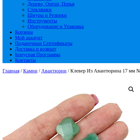
Дерево, Орехи, Перья
Стекляшки
Шнуры и Резинки
Инструменты
Оборудование и Упаковка
Корзина
Мой аккаунт
Подарочные Сертификаты
Доставка и возврат
Бонусная Программа
Контакты
Главная
/
Камни
/
Авантюрин
/ Клевер Из Авантюрина 17 мм 