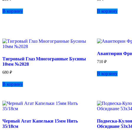
В корзину
В корзину
Авантюрин Фри
Тигровый Глаз Многогранные Бусины
710
₽
10мм №2028
680
₽
В корзину
В корзину
Черный Агат Капельки 15мм Нить
Подвеска-Кулон
35/18см
Обсидиане 53х3