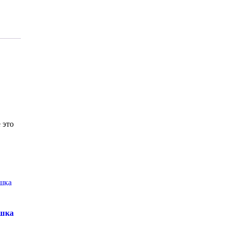
 это
ошка