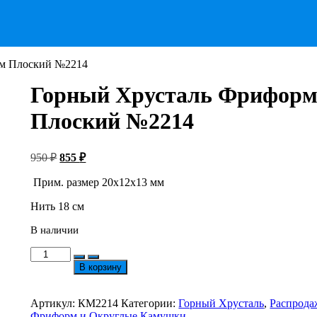
рм Плоский №2214
Горный Хрусталь Фрифор
Плоский №2214
Первоначальная
Текущая
950
₽
855
₽
цена
цена:
составляла
Прим. размер 20х12х13 мм
855 ₽.
950 ₽.
Нить 18 см
В наличии
Количество
товара
В корзину
Горный
Хрусталь
Фриформ
Артикул:
КМ2214
Категории:
Горный Хрусталь
,
Распрода
Плоский
Фриформ и Округлые Камушки