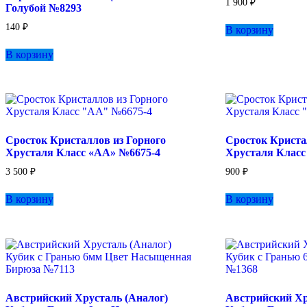
1 900
₽
Голубой №8293
140
₽
В корзину
В корзину
Сросток Кристаллов из Горного
Сросток Криста
Хрусталя Класс «АА» №6675-4
Хрусталя Класс
3 500
₽
900
₽
В корзину
В корзину
Австрийский Хрусталь (Аналог)
Австрийский Хр