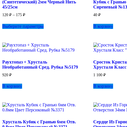
(Синтетический) 2мм Черный Нить
Кубик с Гранью
45/25см
Сиреневый №13
Диапазон
120
₽
–
175
₽
40
₽
цен:
Этот
120 ₽
Выберите параметры
В корзину
товар
–
имеет
175 ₽
несколько
вариаций.
Опции
можно
выбрать
Раухтопаз + Хрусталь
Сросток Криста
на
Необработанный Сред. Рубка №5179
Хрусталя Класс
странице
товара.
920
₽
1 100
₽
В корзину
В корзину
Хрусталь Кубик с Гранью 6мм Отв.
Сердце Из Горн
0.8мм Цвет Персиковый №3371
Отверстия 34м