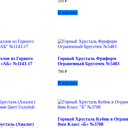
310
₽
В корзину
ллов из Горного
Горный Хрусталь Фриформ
 «АБ» №1143-17
Ограненный Брусочек №5483
780
₽
В корзину
Горный Хрусталь Кубик в Огран
усталь (Аналог)
8мм Класс «Б» №3708