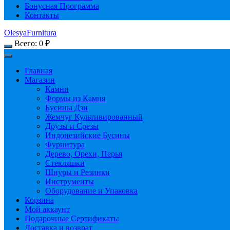
Бонусная Программа
Контакты
OlesyaFurnitura
Всего:
0
₽
Главная
Магазин
Камни
Формы из Камня
Бусины Дзи
Жемчуг Культивированный
Друзы и Срезы
Индонезийские Бусины
Фурнитура
Дерево, Орехи, Перья
Стекляшки
Шнуры и Резинки
Инструменты
Оборудование и Упаковка
Корзина
Мой аккаунт
Подарочные Сертификаты
Доставка и возврат