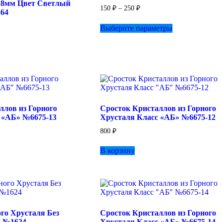
 8мм Цвет Светлый
Диапазон
150
₽
–
250
₽
64
цен:
Этот
150 ₽
Выберите параметры
товар
–
имеет
250 ₽
несколько
вариаций.
Опции
можно
выбрать
на
странице
ллов из Горного
Сросток Кристаллов из Горного
товара.
 «АБ» №6675-13
Хрусталя Класс «АБ» №6675-12
800
₽
В корзину
ого Хрусталя Без
Сросток Кристаллов из Горного
м №1624
Хрусталя Класс «АБ» №6675-14