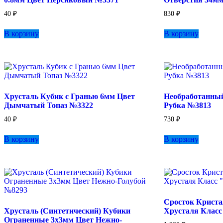
40
₽
830
₽
В корзину
В корзину
Хрусталь Кубик с Гранью 6мм Цвет
Необработанныи
Дымчатый Топаз №3322
Рубка №3813
40
₽
730
₽
В корзину
В корзину
Сросток Криста
Хрусталь (Синтетический) Кубики
Хрусталя Класс
Ограненные 3х3мм Цвет Нежно-