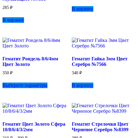
285
₽
В корзину
В корзину
Гематит Рондель 8/6/4мм
Гематит Гайка 3мм Цвет
Цвет Золото
Серебро №7566
350
₽
340
₽
Этот
Выберите параметры
В корзину
товар
имеет
несколько
вариаций.
Опции
можно
выбрать
Гематит Цвет Золото Сфера
Гематит Стрелочки Цвет
на
10/8/6/4/3/2мм
Черненое Серебро №8399
странице
товара.
Диапазон