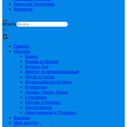
Бонусная Программа
Контакты
Искать
×
Главная
Магазин
Камни
Формы из Камня
Бусины Дзи
Жемчуг Культивированный
Друзы и Срезы
Индонезийские Бусины
Фурнитура
Дерево, Орехи, Перья
Стекляшки
Шнуры и Резинки
Инструменты
Оборудование и Упаковка
Корзина
Мой аккаунт