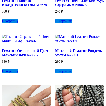
Гематит Плоские
Гематит Цвет Майский Жук
Квадратики 6х1мм №8675
Сфера 4мм №8428
360
₽
270
₽
В корзину
В корзину
Гематит Ограненный Цвет
Матовый Гематит Рондель
Майский Жук №8607
5х2мм №5991
330
₽
230
₽
В корзину
В корзину