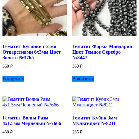
Гематит Бусинки с 2-мя
Гематит Форма Мандарин
Отверстиями 6х3мм Цвет
Цвет Темное Серебро
Золото №3765
№8447
360
₽
360
₽
В корзину
В корзину
Гематит Волна Разм
Гематит Кубик 3мм
4х1.5мм Черненый №7666
Мультицвет №8211
430
₽
285
₽