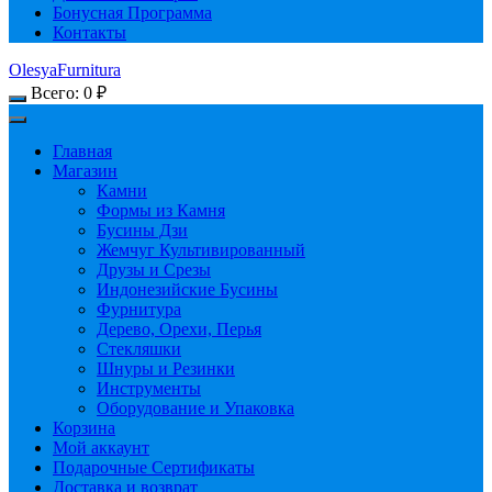
Бонусная Программа
Контакты
OlesyaFurnitura
Всего:
0
₽
Главная
Магазин
Камни
Формы из Камня
Бусины Дзи
Жемчуг Культивированный
Друзы и Срезы
Индонезийские Бусины
Фурнитура
Дерево, Орехи, Перья
Стекляшки
Шнуры и Резинки
Инструменты
Оборудование и Упаковка
Корзина
Мой аккаунт
Подарочные Сертификаты
Доставка и возврат