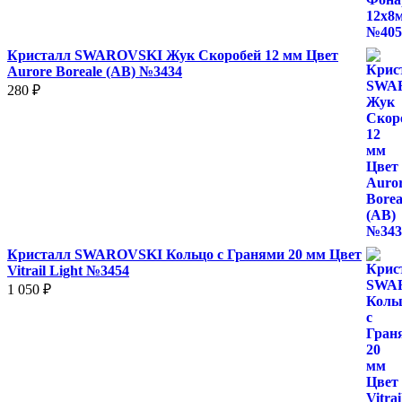
Кристалл SWAROVSKI Жук Скоробей 12 мм Цвет
Aurore Boreale (AB) №3434
280
₽
Кристалл SWAROVSKI Кольцо с Гранями 20 мм Цвет
Vitrail Light №3454
1 050
₽