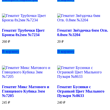
–
имеет
340 ₽
несколько
вариаций.
Опции
можно
выбрать
Гематит Трубочки Цвет
Гематит Звёздочка 6мм Отв.
на
Бронза 8х2мм №7234
0.8мм №3204
странице
товара.
260
₽
20
₽
В корзину
В корзину
Гематит Микс Матового и
Гематит Бусинки с
Глянцевого Кубика 3мм
Огранкой Цвет Мыльного
№7205
Пузыря №8633
245
₽
240
₽