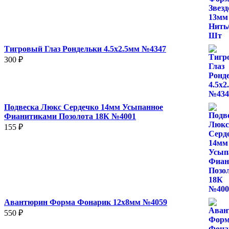
140 ₽
–
2
400 ₽
Тигровый Глаз Рондельки 4.5х2.5мм №4347
300
₽
Подвеска Люкс Сердечко 14мм Усыпанное
Фианитиками Позолота 18К №4001
155
₽
Авантюрин Форма Фонарик 12x8мм №4059
550
₽