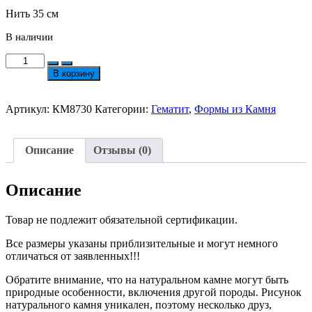
Нить 35 см
В наличии
Количество
товара
В корзину
Гематит
Ограненная
Рондель
Артикул:
КМ8730
Категории:
Гематит
,
Формы из Камня
Цвет
Золото
№8730
Описание
Отзывы (0)
Описание
Товар не подлежит обязательной сертификации.
Все размеры указаны приблизительные и могут немного
отличаться от заявленных!!!
Обратите внимание, что на натуральном камне могут быть
природные особенности, включения другой породы. Рисунок
натурального камня уникален, поэтому несколько друз,