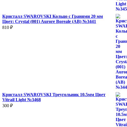
Кристалл SWAROVSKI Кольцо с Гранями 20 мм
Цвет: Crystal (001) Aurore Boreale (AB) №3441
810
₽
Кристалл SWAROVSKI Треугольник 10.5мм Цвет
Vitrail Light №3468
300
₽