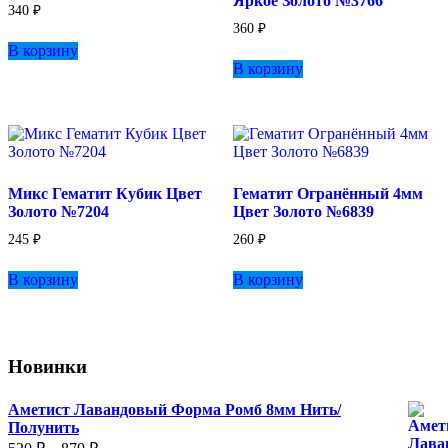
Яркое Золото №3766
340
₽
360
₽
В корзину
В корзину
Микс Гематит Кубик Цвет
Гематит Огранённый 4мм
Золото №7204
Цвет Золото №6839
245
₽
260
₽
В корзину
В корзину
Новинки
Аметист Лавандовый Форма Ромб 8мм Нить/
Полунить
Диапазон