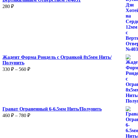
280
₽
Жадеит Форма Рондель с Огранкой 8х5мм Нить/
Полунить
Диапазон
330
₽
–
560
₽
цен:
330 ₽
–
560 ₽
Гранат Ограненный 6-6.5мм Нить/Полунить
Диапазон
460
₽
–
780
₽
цен:
460 ₽
–