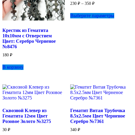
Диапазон
230
₽
–
350
₽
цен:
Этот
230 ₽
Выберите параметры
товар
–
имеет
350 ₽
несколько
Крестик из Гематита
вариаций.
10х10мм с Отверстием
Опции
Цвет: Серебро Черненое
можно
№8476
выбрать
на
180
₽
странице
товара.
В корзину
Сквозной Клевер из
Гематит Витая Трубочка
Гематита 12мм Цвет
8.5х2.5мм Цвет Черненое
Розовое Золото №3275
Серебро №7361
30
₽
340
₽