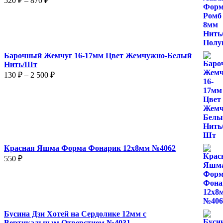
520
₽
–
870
₽
цен:
520 ₽
–
870 ₽
Барочный Жемчуг 16-17мм Цвет Жемчужно-Белый
Нить/Шт
Диапазон
130
₽
–
2 500
₽
цен:
130 ₽
–
2
500 ₽
Красная Яшма Форма Фонарик 12x8мм №4062
550
₽
Бусина Дзи Хотей на Сердолике 12мм с
Вертикальным Отверстием №4031