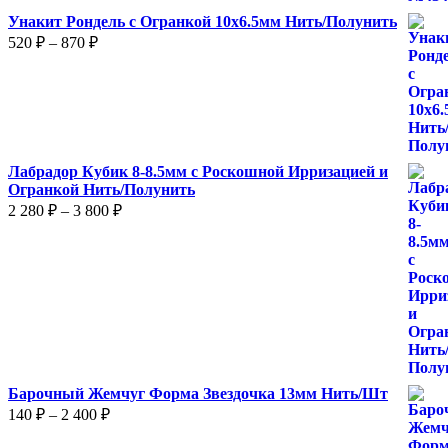
Унакит Рондель с Огранкой 10х6.5мм Нить/Полунить
Диапазон
520
₽
–
870
₽
цен:
520 ₽
–
870 ₽
Лабрадор Кубик 8-8.5мм с Роскошной Ирризацией и
Огранкой Нить/Полунить
Диапазон
2 280
₽
–
3 800
₽
цен:
2
280 ₽
–
3
800 ₽
Барочный Жемчуг Форма Звездочка 13мм Нить/Шт
Диапазон
140
₽
–
2 400
₽
цен: