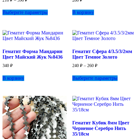
210
₽
–
390
₽
280
₽
цен:
Этот
210 ₽
Выберите параметры
В корзину
товар
–
имеет
390 ₽
несколько
вариаций.
Опции
можно
выбрать
Гематит Форма Мандарин
Гематит Сфера 4/3.5/3/2мм
на
Цвет Майский Жук №8436
Цвет Темное Золото
странице
товара.
Диапазон
340
₽
240
₽
–
260
₽
цен:
Этот
240 ₽
В корзину
Выберите параметры
товар
–
имеет
260 ₽
несколько
вариаций.
Опции
можно
выбрать
на
Гематит Кубик 8мм Цвет
странице
Черненое Серебро Нить
товара.
35/18см