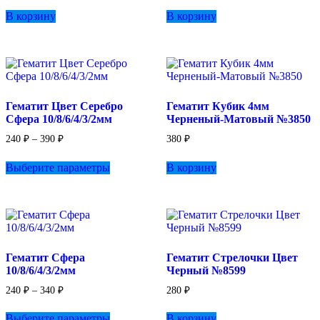
В корзину
В корзину
Гематит Цвет Серебро
Гематит Кубик 4мм
Сфера 10/8/6/4/3/2мм
Черненый-Матовый №3850
Диапазон
240
₽
–
390
₽
380
₽
цен:
Этот
240 ₽
Выберите параметры
В корзину
товар
–
имеет
390 ₽
несколько
вариаций.
Опции
можно
выбрать
Гематит Сфера
Гематит Стрелочки Цвет
на
10/8/6/4/3/2мм
Черный №8599
странице
товара.
Диапазон
240
₽
–
340
₽
280
₽
цен:
Этот
240 ₽
Выберите параметры
В корзину
товар