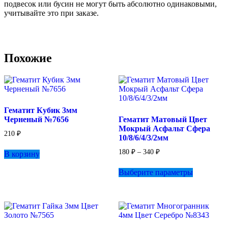
подвесок или бусин не могут быть абсолютно одинаковыми,
учитывайте это при заказе.
Похожие
Гематит Кубик 3мм
Черненый №7656
Гематит Матовый Цвет
Мокрый Асфальт Сфера
210
₽
10/8/6/4/3/2мм
Диапазон
180
₽
–
340
₽
В корзину
цен:
Этот
180 ₽
Выберите параметры
товар
–
имеет
340 ₽
несколько
вариаций.
Опции
можно
выбрать