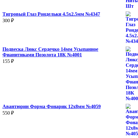
400 ₽
Тигровый Глаз Рондельки 4.5х2.5мм №4347
300
₽
Подвеска Люкс Сердечко 14мм Усыпанное
Фианитиками Позолота 18К №4001
155
₽
Авантюрин Форма Фонарик 12x8мм №4059
550
₽