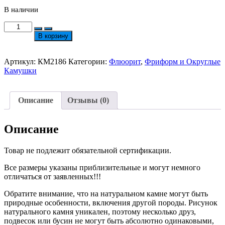
В наличии
Количество
товара
В корзину
Флюорит
Округлые
Камушки
Артикул:
КМ2186
Категории:
Флюорит
,
Фриформ и Округлые
23х16мм
Камушки
№2186
Описание
Отзывы (0)
Описание
Товар не подлежит обязательной сертификации.
Все размеры указаны приблизительные и могут немного
отличаться от заявленных!!!
Обратите внимание, что на натуральном камне могут быть
природные особенности, включения другой породы. Рисунок
натурального камня уникален, поэтому несколько друз,
подвесок или бусин не могут быть абсолютно одинаковыми,