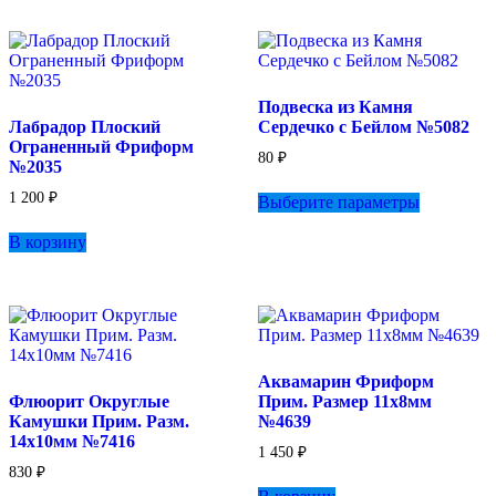
Подвеска из Камня
Лабрадор Плоский
Сердечко с Бейлом №5082
Ограненный Фриформ
80
₽
№2035
Этот
1 200
₽
Выберите параметры
товар
имеет
В корзину
несколько
вариаций.
Опции
можно
выбрать
на
странице
Аквамарин Фриформ
товара.
Флюорит Округлые
Прим. Размер 11х8мм
Камушки Прим. Разм.
№4639
14х10мм №7416
1 450
₽
830
₽