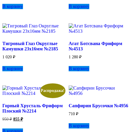
В корзину
В корзину
Тигровый Глаз Округлые
Агат Ботсвана Фриформ
Камушки 23х16мм №2185
№4513
1 020
₽
1 280
₽
В корзину
В корзину
Распродажа!
Горный Хрусталь Фриформ
Сапфирин Брусочки №4956
Плоский №2214
710
₽
Первоначальная
Текущая
950
₽
855
₽
цена
цена:
В корзину
составляла
855 ₽.
В корзину