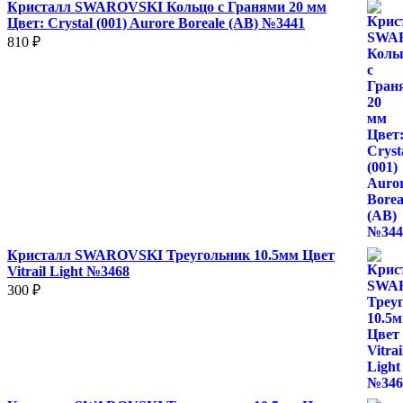
Кристалл SWAROVSKI Кольцо с Гранями 20 мм
Цвет: Crystal (001) Aurore Boreale (AB) №3441
810
₽
Кристалл SWAROVSKI Треугольник 10.5мм Цвет
Vitrail Light №3468
300
₽