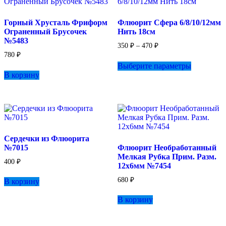
можно
выбрать
Горный Хрусталь Фриформ
Флюорит Сфера 6/8/10/12мм
на
Ограненный Брусочек
Нить 18см
странице
№5483
товара.
Диапазон
350
₽
–
470
₽
цен:
780
₽
Этот
350 ₽
Выберите параметры
товар
–
В корзину
имеет
470 ₽
несколько
вариаций.
Опции
можно
выбрать
на
Сердечки из Флюорита
странице
№7015
Флюорит Необработанный
товара.
Мелкая Рубка Прим. Разм.
400
₽
12х6мм №7454
680
₽
В корзину
В корзину