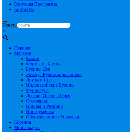
Бонусная Программа
Контакты
Искать
×
Главная
Магазин
Камни
Формы из Камня
Бусины Дзи
Жемчуг Культивированный
Друзы и Срезы
Индонезийские Бусины
Фурнитура
Дерево, Орехи, Перья
Стекляшки
Шнуры и Резинки
Инструменты
Оборудование и Упаковка
Корзина
Мой аккаунт