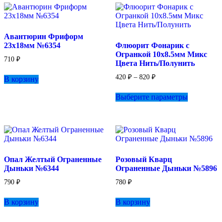
Авантюрин Фриформ
23х18мм №6354
Флюорит Фонарик с
Огранкой 10х8.5мм Микс
710
₽
Цвета Нить/Полунить
Диапазон
420
₽
–
820
₽
В корзину
цен:
Этот
420 ₽
Выберите параметры
товар
–
имеет
820 ₽
несколько
вариаций.
Опции
можно
выбрать
Опал Желтый Ограненные
Розовый Кварц
на
Дыньки №6344
Ограненные Дыньки №5896
странице
товара.
790
₽
780
₽
В корзину
В корзину