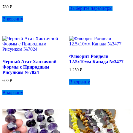
Этот
450 ₽
780
₽
Выберите параметры
товар
–
имеет
560 ₽
В корзину
несколько
вариаций.
Опции
можно
выбрать
на
странице
Флюорит Рондели
товара.
Черный Агат Хаотичной
12.5х10мм Канада №3477
Формы с Природным
1 250
₽
Рисунком №7024
600
₽
В корзину
В корзину