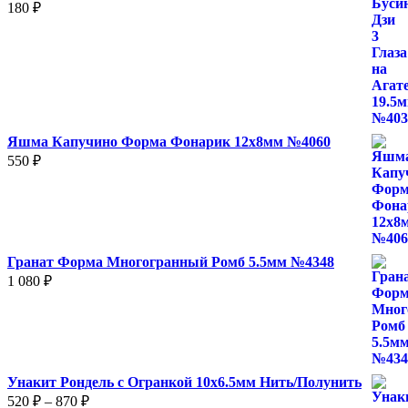
180
₽
Яшма Капучино Форма Фонарик 12x8мм №4060
550
₽
Гранат Форма Многогранный Ромб 5.5мм №4348
1 080
₽
Унакит Рондель с Огранкой 10х6.5мм Нить/Полунить
Диапазон
520
₽
–
870
₽