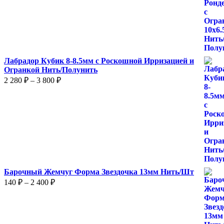
цен:
520 ₽
–
870 ₽
Лабрадор Кубик 8-8.5мм с Роскошной Ирризацией и
Огранкой Нить/Полунить
Диапазон
2 280
₽
–
3 800
₽
цен:
2
280 ₽
–
3
800 ₽
Барочный Жемчуг Форма Звездочка 13мм Нить/Шт
Диапазон
140
₽
–
2 400
₽
цен:
140 ₽
–
2