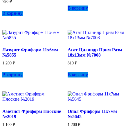
790
₽
В корзину
В корзину
Лазурит Фриформ 11х6мм
Агат Цилиндр Прим Разм
№5855
18х13мм №7008
1 200
₽
810
₽
В корзину
В корзину
Аметист Фриформ Плоские
Опал Фриформ 11х7мм
№2019
№5645
1 100
₽
1 200
₽