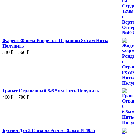
Жадеит Форма Рондель с Огранкой 8х5мм Нить/
Полунить
Диапазон
330
₽
–
560
₽
цен:
330 ₽
–
560 ₽
Гранат Ограненный 6-6.5мм Нить/Полунить
Диапазон
460
₽
–
780
₽
цен:
460 ₽
–
780 ₽
Бусина Дзи 3 Глаза на Агате 19.5мм №4035