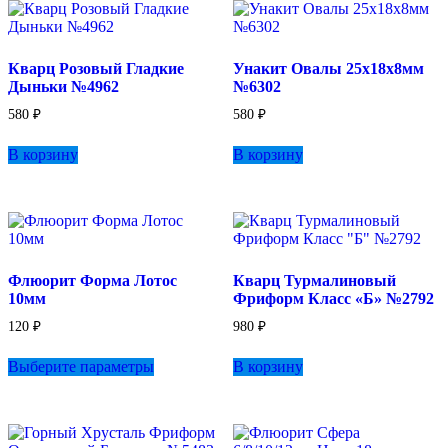
Кварц Розовый Гладкие
Унакит Овалы 25х18х8мм
Дыньки №4962
№6302
580
₽
580
₽
В корзину
В корзину
Флюорит Форма Лотос
Кварц Турмалиновый
10мм
Фриформ Класс «Б» №2792
120
₽
980
₽
Этот
Выберите параметры
В корзину
товар
имеет
несколько
вариаций.
Опции