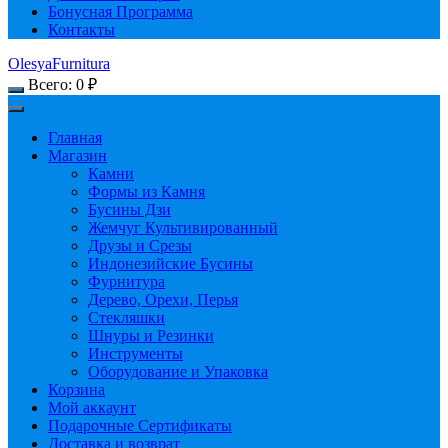
Бонусная Программа
Контакты
OlesyaFurnitura
Всего:
0
₽
Главная
Магазин
Камни
Формы из Камня
Бусины Дзи
Жемчуг Культивированный
Друзы и Срезы
Индонезийские Бусины
Фурнитура
Дерево, Орехи, Перья
Стекляшки
Шнуры и Резинки
Инструменты
Оборудование и Упаковка
Корзина
Мой аккаунт
Подарочные Сертификаты
Доставка и возврат