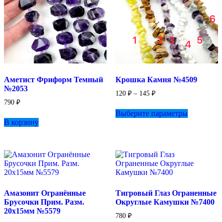
Аметист Фриформ Темный
Крошка Камня №4509
№2053
Диапазон
120
₽
–
145
₽
цен:
790
₽
Этот
120 ₽
Выберите параметры
товар
–
В корзину
имеет
145 ₽
несколько
вариаций.
Опции
можно
выбрать
на
странице
Амазонит Огранённые
Тигровый Глаз Ограненные
товара.
Брусочки Прим. Разм.
Округлые Камушки №7400
20х15мм №5579
780
₽