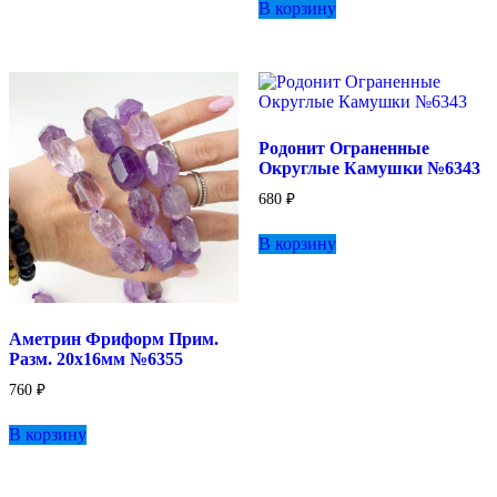
В корзину
несколько
вариаций.
Опции
можно
выбрать
на
странице
Родонит Ограненные
товара.
Округлые Камушки №6343
680
₽
В корзину
Аметрин Фриформ Прим.
Разм. 20х16мм №6355
760
₽
В корзину