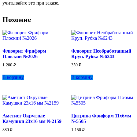
учитывайте это при заказе.
Похожие
Флюорит Фриформ
Флюорит Необработанный
Плоский №2026
Круп. Рубка №6243
1 200
₽
350
₽
В корзину
В корзину
Аметист Округлые
Цитрина Фриформ 11х6мм
Камушки 23х16 мм №2159
№5505
880
₽
1 150
₽