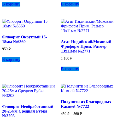
В корзину
В корзину
Флюорит Округлый 15-
18мм №6360
Агат Индийский/Моховый
Фриформ Прим. Размер
950
₽
13х11мм №2771
1 180
₽
В корзину
В корзину
Полунити из Благородных
Флюорит Необработанный
Камней №7722
20-25мм Средняя Рубка
Диапазон
450
₽
–
560
₽
№3203
цен: