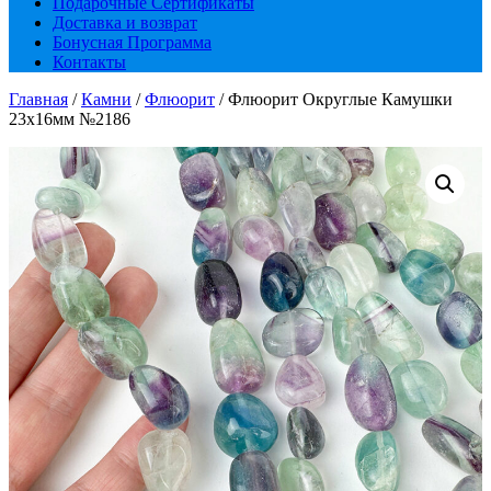
Подарочные Сертификаты
Доставка и возврат
Бонусная Программа
Контакты
Главная
/
Камни
/
Флюорит
/ Флюорит Округлые Камушки
23х16мм №2186