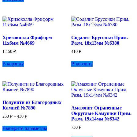
950 ₽.
Хризоколла Фриформ
Содалит Брусочки Прим.
11х6мм №4669
Разм. 18х13мм №6380
1 150
₽
410
₽
В корзину
В корзину
Полунити из Благородных
Камней №7890
Амазонит Ограненные
Округлые Камушки Прим.
Диапазон
250
₽
–
430
₽
Разм. 19х14мм №6342
цен:
Этот
250 ₽
730
₽
Выберите параметры
товар
–
имеет
430 ₽