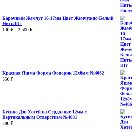
–
870 ₽
Барочный Жемчуг 16-17мм Цвет Жемчужно-Белый
Нить/Шт
Диапазон
130
₽
–
2 500
₽
цен:
130 ₽
–
2
500 ₽
Красная Яшма Форма Фонарик 12x8мм №4062
550
₽
Бусина Дзи Хотей на Сердолике 12мм с
Вертикальным Отверстием №4031
280
₽