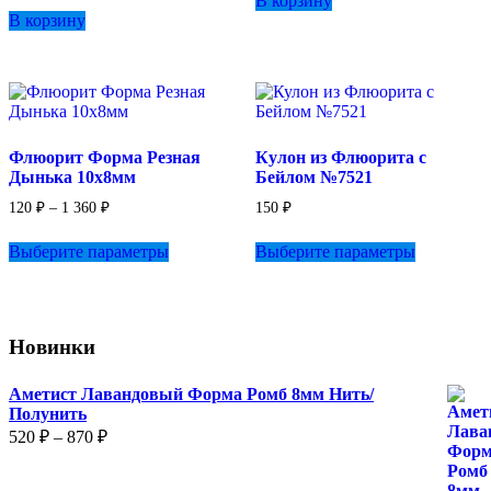
В корзину
В корзину
Флюорит Форма Резная
Кулон из Флюорита с
Дынька 10х8мм
Бейлом №7521
Диапазон
120
₽
–
1 360
₽
150
₽
цен:
Этот
Этот
120 ₽
Выберите параметры
Выберите параметры
товар
товар
–
имеет
имеет
1
несколько
несколько
360 ₽
вариаций.
вариаций.
Опции
Опции
Новинки
можно
можно
выбрать
выбрать
на
на
Аметист Лавандовый Форма Ромб 8мм Нить/
странице
странице
Полунить
товара.
товара.
Диапазон
520
₽
–
870
₽
цен:
520 ₽