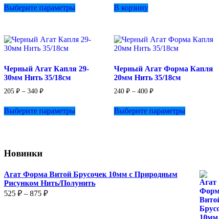
580 ₽
Выберите параметры
В корзину
товар
–
имеет
960 ₽
несколько
вариаций.
Опции
можно
выбрать
Черный Агат Капля 29-
Черный Агат Форма Капля
на
30мм Нить 35/18см
20мм Нить 35/18см
странице
товара.
Диапазон
Диапазон
205
₽
–
340
₽
240
₽
–
400
₽
цен:
цен:
Этот
Этот
205 ₽
240 ₽
Выберите параметры
Выберите параметры
товар
товар
–
–
имеет
имеет
340 ₽
400 ₽
несколько
несколько
вариаций.
вариаций.
Опции
Опции
Новинки
можно
можно
выбрать
выбрать
на
на
Агат Форма Витой Брусочек 10мм с Природным
странице
странице
Рисунком Нить/Полунить
товара.
товара.
Диапазон
525
₽
–
875
₽
цен:
525 ₽