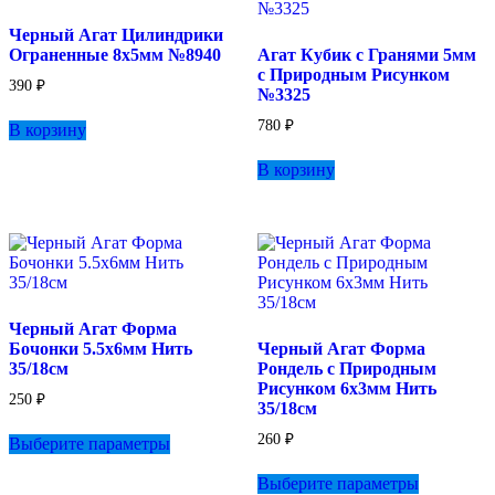
выбрать
на
Черный Агат Цилиндрики
на
странице
Ограненные 8х5мм №8940
Агат Кубик с Гранями 5мм
странице
товара.
с Природным Рисунком
товара.
390
₽
№3325
780
₽
В корзину
В корзину
Черный Агат Форма
Бочонки 5.5х6мм Нить
Черный Агат Форма
35/18см
Рондель с Природным
Рисунком 6х3мм Нить
250
₽
35/18см
Этот
260
₽
Выберите параметры
товар
имеет
Этот
Выберите параметры
несколько
товар