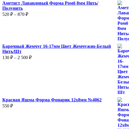
Аметист Лавандовый Форма Ромб 8мм Нить/
Полунить
Диапазон
520
₽
–
870
₽
цен:
520 ₽
–
870 ₽
Барочный Жемчуг 16-17мм Цвет Жемчужно-Белый
Нить/Шт
Диапазон
130
₽
–
2 500
₽
цен:
130 ₽
–
2
500 ₽
Красная Яшма Форма Фонарик 12x8мм №4062
550
₽