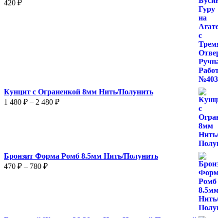
420
₽
Кунцит с Ограненкой 8мм Нить/Полунить
Диапазон
1 480
₽
–
2 480
₽
цен:
1
480 ₽
–
2
Бронзит Форма Ромб 8.5мм Нить/Полунить
480 ₽
Диапазон
470
₽
–
780
₽
цен:
470 ₽
–
780 ₽