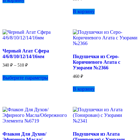
В корзину
В корзину
Черный Агат Сфера
4/6/8/10/12/14/16мм
Подушечки из Серо-
Коричневого Агата с
Диапазон
340
₽
–
510
₽
Узорами №2366
цен:
Этот
340 ₽
460
₽
Выберите параметры
товар
–
имеет
510 ₽
В корзину
несколько
вариаций.
Опции
можно
выбрать
на
странице
товара.
Флакон Для Духов/
Подушечки из Агата
Эфирного Масла/
(Тонирован) с Узорами