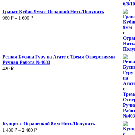
625 ₽
Гранат Кубик 9мм с Огранкой Нить/Полунить
Диапазон
960
₽
–
1 600
₽
цен:
960 ₽
–
1
600 ₽
Резная Бусина Гуру на Агате с Тремя Отверстиями
Ручная Работа №4033
420
₽
Кунцит с Ограненкой 8мм Нить/Полунить
Диапазон
1 480
₽
–
2 480
₽
цен: