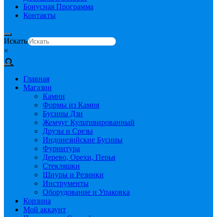
Бонусная Программа
Контакты
Искать
×
Главная
Магазин
Камни
Формы из Камня
Бусины Дзи
Жемчуг Культивированный
Друзы и Срезы
Индонезийские Бусины
Фурнитура
Дерево, Орехи, Перья
Стекляшки
Шнуры и Резинки
Инструменты
Оборудование и Упаковка
Корзина
Мой аккаунт