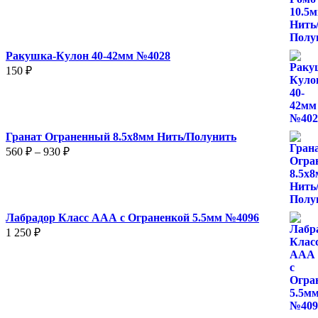
560 ₽
–
930 ₽
Ракушка-Кулон 40-42мм №4028
150
₽
Гранат Ограненный 8.5х8мм Нить/Полунить
Диапазон
560
₽
–
930
₽
цен:
560 ₽
–
930 ₽
Лабрадор Класс ААА с Ограненкой 5.5мм №4096
1 250
₽