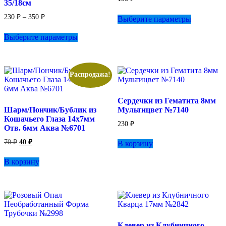
35/18см
Этот
Диапазон
230
₽
–
350
₽
Выберите параметры
товар
цен:
Этот
имеет
230 ₽
Выберите параметры
товар
несколько
–
имеет
вариаций.
350 ₽
несколько
Опции
вариаций.
можно
Опции
выбрать
Распродажа!
можно
на
выбрать
странице
Сердечки из Гематита 8мм
на
товара.
Шарм/Пончик/Бублик из
Мультицвет №7140
странице
Кошачьего Глаза 14х7мм
товара.
230
₽
Отв. 6мм Аква №6701
Первоначальная
Текущая
70
₽
40
₽
В корзину
цена
цена:
составляла
40 ₽.
В корзину
70 ₽.
Клевер из Клубничного