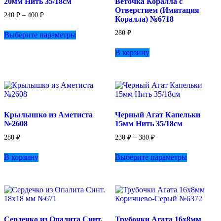
20мм Нить 35/18см
Веточка Коралла с
Отверстием (Имитация
Диапазон
240
₽
–
400
₽
Коралла) №6718
цен:
Этот
240 ₽
280
₽
Выберите параметры
товар
–
имеет
400 ₽
В корзину
несколько
вариаций.
Опции
можно
выбрать
на
странице
Крылышко из Аметиста
Черный Агат Капельки
товара.
№2608
15мм Нить 35/18см
Диапазон
280
₽
230
₽
–
380
₽
цен:
Этот
230 ₽
В корзину
Выберите параметры
товар
–
имеет
380 ₽
несколько
вариаций.
Опции
можно
выбрать
Сердечко из Опалита Синт.
Трубочки Агата 16х8мм
на