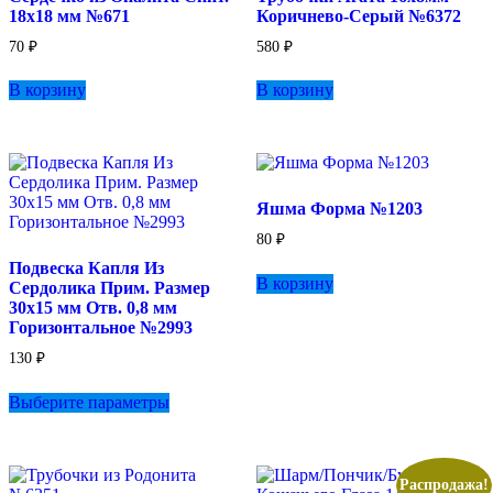
18х18 мм №671
Коричнево-Серый №6372
странице
товара.
70
₽
580
₽
В корзину
В корзину
Яшма Форма №1203
80
₽
Подвеска Капля Из
В корзину
Сердолика Прим. Размер
30х15 мм Отв. 0,8 мм
Горизонтальное №2993
130
₽
Этот
Выберите параметры
товар
имеет
несколько
вариаций.
Опции
Распродажа!