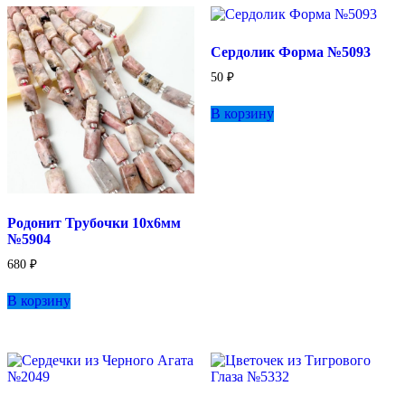
Сердолик Форма №5093
50
₽
В корзину
Родонит Трубочки 10х6мм
№5904
680
₽
В корзину