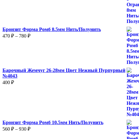
1
480 ₽
–
2
Бронзит Форма Ромб 8.5мм Нить/Полунить
480 ₽
Диапазон
470
₽
–
780
₽
цен:
470 ₽
–
780 ₽
Барочный Жемчуг 26-28мм Цвет Нежный Пурпурный
№4043
400
₽
Бронзит Форма Ромб 10.5мм Нить/Полунить
Диапазон
560
₽
–
930
₽
цен: