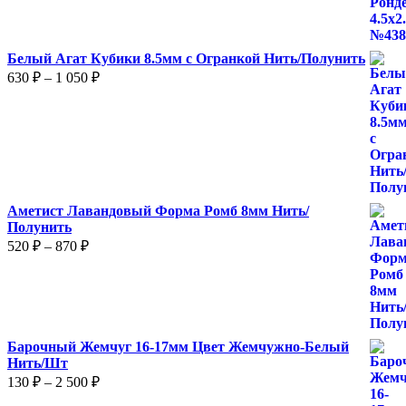
Белый Агат Кубики 8.5мм с Огранкой Нить/Полунить
Диапазон
630
₽
–
1 050
₽
цен:
630 ₽
–
1
050 ₽
Аметист Лавандовый Форма Ромб 8мм Нить/
Полунить
Диапазон
520
₽
–
870
₽
цен:
520 ₽
–
870 ₽
Барочный Жемчуг 16-17мм Цвет Жемчужно-Белый
Нить/Шт
Диапазон
130
₽
–
2 500
₽
цен: