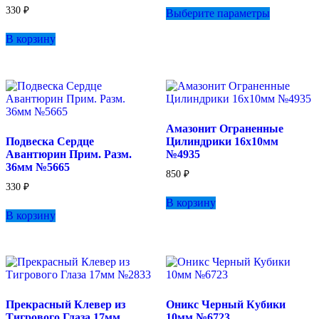
Этот
330
₽
Выберите параметры
товар
имеет
В корзину
несколько
вариаций.
Опции
можно
выбрать
на
странице
Амазонит Ограненные
товара.
Подвеска Сердце
Цилиндрики 16х10мм
Авантюрин Прим. Разм.
№4935
36мм №5665
850
₽
330
₽
В корзину
В корзину
Прекрасный Клевер из
Оникс Черный Кубики
Тигрового Глаза 17мм
10мм №6723