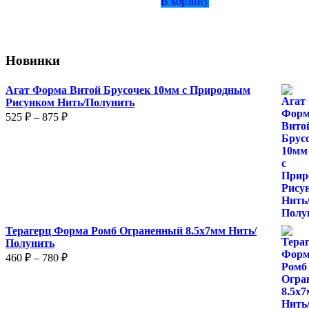
В корзину
Опции
можно
выбрать
на
странице
Новинки
товара.
Агат Форма Витой Брусочек 10мм с Природным
Рисунком Нить/Полунить
Диапазон
525
₽
–
875
₽
цен:
525 ₽
–
875 ₽
Терагерц Форма Ромб Ограненный 8.5х7мм Нить/
Полунить
Диапазон
460
₽
–
780
₽
цен:
460 ₽
–