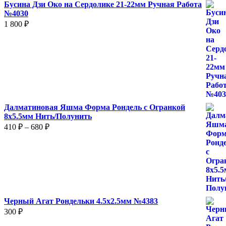
Бусина Дзи Око на Сердолике 21-22мм Ручная Работа
№4030
1 800
₽
Далматиновая Яшма Форма Рондель с Огранкой
8х5.5мм Нить/Полунить
Диапазон
410
₽
–
680
₽
цен:
410 ₽
–
680 ₽
Черный Агат Рондельки 4.5х2.5мм №4383
300
₽