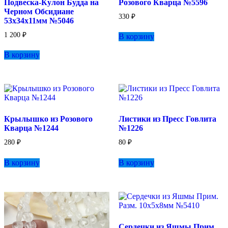
Подвеска-Кулон Будда на
Розового Кварца №5596
Черном Обсидиане
330
₽
53х34х11мм №5046
1 200
₽
В корзину
В корзину
Крылышко из Розового
Листики из Пресс Говлита
Кварца №1244
№1226
280
₽
80
₽
В корзину
В корзину
Сердечки из Яшмы Прим.