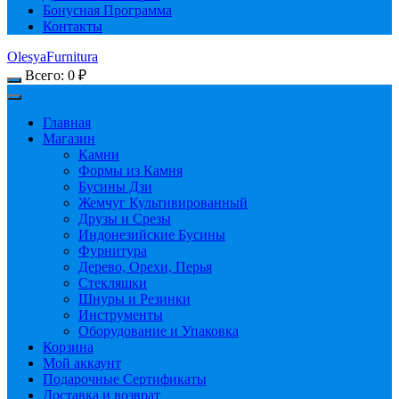
Бонусная Программа
Контакты
OlesyaFurnitura
Всего:
0
₽
Главная
Магазин
Камни
Формы из Камня
Бусины Дзи
Жемчуг Культивированный
Друзы и Срезы
Индонезийские Бусины
Фурнитура
Дерево, Орехи, Перья
Стекляшки
Шнуры и Резинки
Инструменты
Оборудование и Упаковка
Корзина
Мой аккаунт
Подарочные Сертификаты
Доставка и возврат