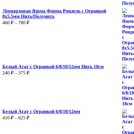
780 ₽
Леопардовая Яшма Форма Рондель с Огранкой
8х5.5мм Нить/Полунить
Диапазон
460
₽
–
780
₽
цен:
460 ₽
–
780 ₽
Белый Агат с Огранкой 6/8/10/12мм Нить 18см
Диапазон
240
₽
–
375
₽
цен:
240 ₽
–
375 ₽
Белый Агат с Огранкой 6/8/10/12мм
Диапазон
410
₽
–
625
₽
цен:
410 ₽
–