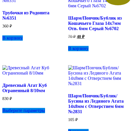
можно
выбрать
Трубочки из Родонита
на
№6351
Шарм/Пончик/Бублик из
странице
Кошачьего Глаза 14х7мм
товара.
360
₽
Отв. 6мм Серый №6702
Первоначальная
Текущая
70
₽
40
₽
В корзину
цена
цена:
составляла
40 ₽.
В корзину
70 ₽.
Древесный Агат Куб
Ограненный 8/10мм
Шарм/Пончик/Бублик/
830
₽
Бусина из Ледяного Агата
Этот
14х8мм с Отверстием 6мм
Выберите параметры
товар
№2831
имеет
105
₽
несколько
вариаций.