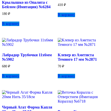
Крылышко из Опалита с
410
₽
Бейлом (Имитация) №6284
180
₽
В корзину
В корзину
Лабрадор Трубочки 11х6мм
Клевер из Аметиста
№5902
Темного 17 мм №2871
680
₽
70
₽
В корзину
В корзину
Черный Агат Форма Капля