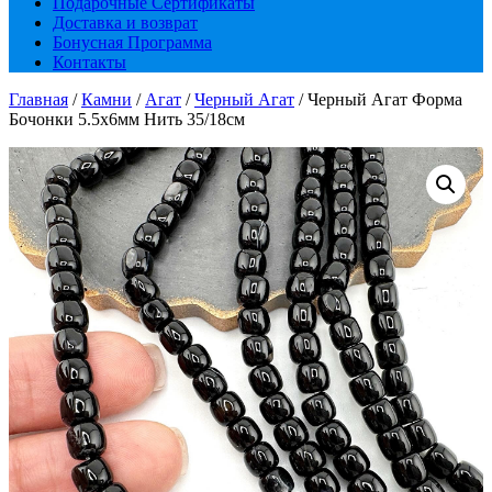
Подарочные Сертификаты
Доставка и возврат
Бонусная Программа
Контакты
Главная
/
Камни
/
Агат
/
Черный Агат
/ Черный Агат Форма
Бочонки 5.5х6мм Нить 35/18см