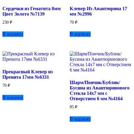
на
Сердечки из Гематита 8мм
Клевер Из Авантюрина 17
странице
Цвет Золото №7139
мм №2996
товара.
230
₽
70
₽
В корзину
В корзину
Прекрасный Клевер из
Пренита 17мм №6331
Шарм/Пончик/Бублик/
70
₽
Бусина из Авантюринового
Стекла 14х7 мм с
В корзину
Отверстием 6 мм №4164
85
₽
В корзину