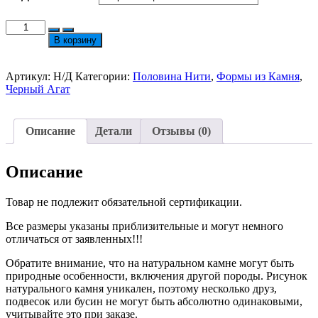
Количество
товара
В корзину
Черный
Агат
Форма
Артикул:
Н/Д
Категории:
Половина Нити
,
Формы из Камня
,
Бочонки
Черный Агат
5.5х6мм
Нить
35/18см
Описание
Детали
Отзывы (0)
Описание
Товар не подлежит обязательной сертификации.
Все размеры указаны приблизительные и могут немного
отличаться от заявленных!!!
Обратите внимание, что на натуральном камне могут быть
природные особенности, включения другой породы. Рисунок
натурального камня уникален, поэтому несколько друз,
подвесок или бусин не могут быть абсолютно одинаковыми,
учитывайте это при заказе.