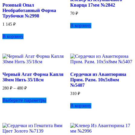
Розовый Опал
Кварца 17мм №2842
Необработанный Форма
70
₽
Трубочки №2998
1 145
₽
В корзину
В корзину
Черный Агат Форма Капля
Сердечки из Авантюрина
30мм Нить 35/18см
Прим. Разм. 10х5х8мм
№5407
Диапазон
280
₽
–
480
₽
цен:
310
₽
Этот
280 ₽
Выберите параметры
товар
–
В корзину
имеет
480 ₽
несколько
вариаций.
Опции
можно
выбрать