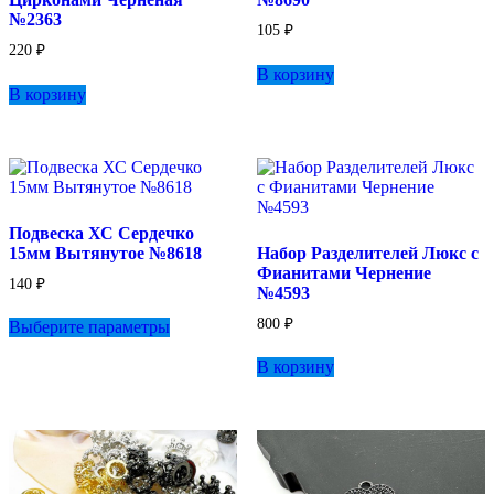
странице
странице
№2363
товара.
товара.
105
₽
220
₽
В корзину
В корзину
Подвеска ХС Сердечко
15мм Вытянутое №8618
Набор Разделителей Люкс с
Фианитами Чернение
140
₽
№4593
Этот
800
₽
Выберите параметры
товар
имеет
В корзину
несколько
вариаций.
Опции
можно
выбрать
на
странице