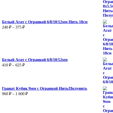
780 ₽
Белый Агат с Огранкой 6/8/10/12мм Нить 18см
Диапазон
240
₽
–
375
₽
цен:
240 ₽
–
375 ₽
Белый Агат с Огранкой 6/8/10/12мм
Диапазон
410
₽
–
625
₽
цен:
410 ₽
–
625 ₽
Гранат Кубик 9мм с Огранкой Нить/Полунить
Диапазон
960
₽
–
1 600
₽
цен:
960 ₽
–
1