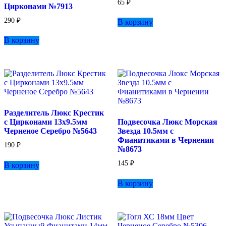
65
₽
Цирконами №7913
290
₽
В корзину
В корзину
Разделитель Люкс Крестик
с Цирконами 13х9.5мм
Подвесочка Люкс Морская
Черненое Серебро №5643
Звезда 10.5мм с
Фианитиками в Чернении
190
₽
№8673
145
₽
В корзину
В корзину