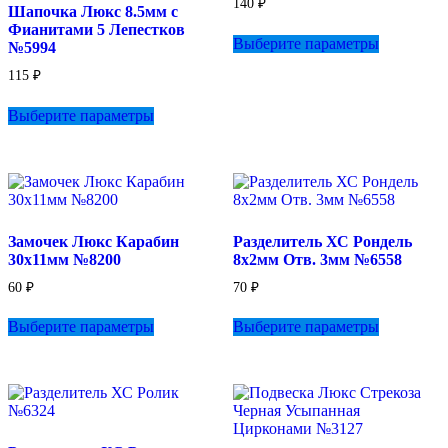
140
₽
Шапочка Люкс 8.5мм с
Этот
Фианитами 5 Лепестков
Выберите параметры
товар
№5994
имеет
115
₽
несколько
Этот
вариаций.
Выберите параметры
товар
Опции
имеет
можно
несколько
выбрать
вариаций.
на
Опции
странице
можно
товара.
выбрать
Замочек Люкс Карабин
Разделитель ХС Рондель
на
30х11мм №8200
8х2мм Отв. 3мм №6558
странице
товара.
60
₽
70
₽
Этот
Этот
Выберите параметры
Выберите параметры
товар
товар
имеет
имеет
несколько
несколько
вариаций.
вариаций.
Опции
Опции
можно
можно
выбрать
выбрать