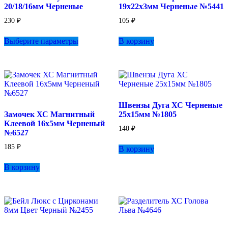
20/18/16мм Черненые
19х22х3мм Черненые №5441
230
₽
105
₽
Этот
Выберите параметры
В корзину
товар
имеет
несколько
вариаций.
Опции
можно
выбрать
Швензы Дуга ХС Черненые
на
Замочек ХС Магнитный
25х15мм №1805
странице
Клеевой 16х5мм Черненый
товара.
140
₽
№6527
185
₽
В корзину
В корзину