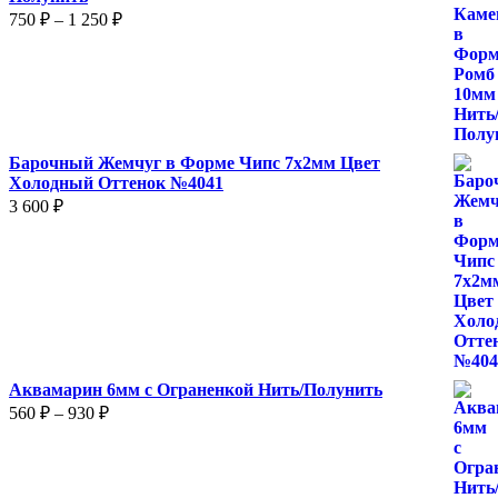
Диапазон
750
₽
–
1 250
₽
цен:
750 ₽
–
1
250 ₽
Барочный Жемчуг в Форме Чипс 7х2мм Цвет
Холодный Оттенок №4041
3 600
₽
Аквамарин 6мм с Ограненкой Нить/Полунить
Диапазон
560
₽
–
930
₽
цен:
560 ₽
–
930 ₽