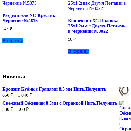
Опции
Опции
можно
можно
выбрать
выбрать
Разделитель ХС Крестик
на
на
Чернение №5873
Коннектор ХС Палочка
странице
странице
25х1.2мм с Двумя Петлями
товара.
товара.
245
₽
в Чернении №3022
50
₽
В корзину
В корзину
Новинки
Бронзит Кубик с Гранями 8.5 мм Нить/Полунить
Диапазон
650
₽
–
1 040
₽
цен:
Снежный Обсидиан 8.5мм с Огранкой Нить/Полунить
650 ₽
Диапазон
330
₽
–
560
₽
–
цен:
1
330 ₽
040 ₽
–