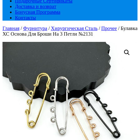
Подарочные Сертификаты
Доставка и возврат
Бонусная Программа
Контакты
Главная
/
Фурнитура
/
Хирургическая Сталь
/
Прочее
/ Булавка
ХС Основа Для Броши На 3 Петли №2131