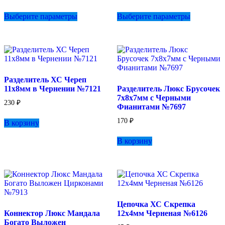
Этот
Этот
Выберите параметры
Выберите параметры
товар
товар
имеет
имеет
несколько
несколько
вариаций.
вариаций.
Опции
Опции
можно
можно
выбрать
выбрать
Разделитель ХС Череп
на
на
11х8мм в Чернении №7121
Разделитель Люкс Брусочек
странице
странице
7х8х7мм с Черными
товара.
товара.
230
₽
Фианитами №7697
170
₽
В корзину
В корзину
Цепочка ХС Скрепка
Коннектор Люкс Мандала
12х4мм Черненая №6126
Богато Выложен