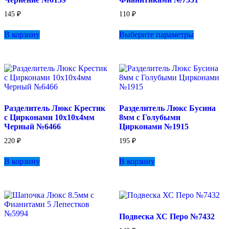
145
₽
110
₽
Этот
В корзину
Выберите параметры
товар
имеет
несколько
вариаций.
Опции
можно
выбрать
на
Разделитель Люкс Крестик
Разделитель Люкс Бусина
странице
с Цирконами 10х10х4мм
8мм с Голубыми
товара.
Черный №6466
Цирконами №1915
220
₽
195
₽
В корзину
В корзину
Подвеска ХС Перо №7432