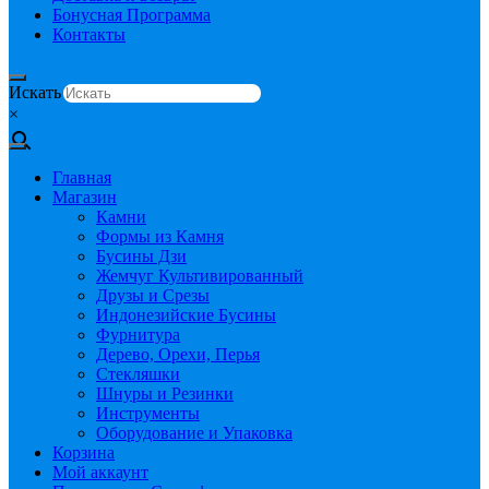
Бонусная Программа
Контакты
Искать
×
Главная
Магазин
Камни
Формы из Камня
Бусины Дзи
Жемчуг Культивированный
Друзы и Срезы
Индонезийские Бусины
Фурнитура
Дерево, Орехи, Перья
Стекляшки
Шнуры и Резинки
Инструменты
Оборудование и Упаковка
Корзина
Мой аккаунт