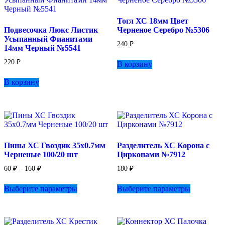
Тогл ХС 18мм Цвет
Подвесочка Люкс Листик
Черненое Серебро №5306
Усыпанный Фианитами
240
₽
14мм Черный №5541
220
₽
В корзину
В корзину
Пины ХС Гвоздик 35х0.7мм
Разделитель ХС Корона с
Черненые 100/20 шт
Цирконами №7912
Диапазон
60
₽
–
160
₽
180
₽
цен:
Этот
Этот
60 ₽
Выберите параметры
Выберите параметры
товар
товар
–
имеет
имеет
160 ₽
несколько
несколько
вариаций.
вариаций.