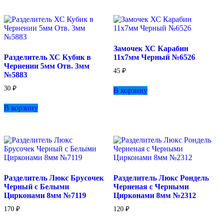
Опции
можно
выбрать
на
странице
Замочек ХС Карабин
товара.
Разделитель ХС Кубик в
11х7мм Черный №6526
Чернении 5мм Отв. 3мм
45
₽
№5883
30
₽
В корзину
В корзину
Разделитель Люкс Брусочек
Разделитель Люкс Рондель
Черный с Белыми
Черненая с Черными
Цирконами 8мм №7119
Цирконами 8мм №2312
170
₽
120
₽