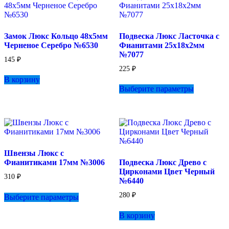
на
странице
товара.
Замок Люкс Кольцо 48х5мм
Подвеска Люкс Ласточка с
Черненое Серебро №6530
Фианитами 25х18х2мм
№7077
145
₽
225
₽
В корзину
Этот
Выберите параметры
товар
имеет
несколько
вариаций.
Опции
можно
выбрать
Швензы Люкс с
на
Фианитиками 17мм №3006
Подвеска Люкс Древо с
странице
Цирконами Цвет Черный
товара.
310
₽
№6440
Этот
280
₽
Выберите параметры
товар
имеет
В корзину
несколько
вариаций.