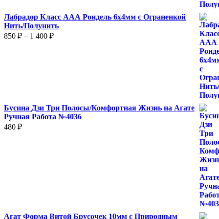
Лабрадор Класс ААА Рондель 6х4мм с Ограненкой
Нить/Полунить
Диапазон
850
₽
–
1 400
₽
цен:
850 ₽
–
1
400 ₽
Бусина Дзи Три Полосы/Комфортная Жизнь на Агате
Ручная Работа №4036
480
₽
Агат Форма Витой Брусочек 10мм с Природным