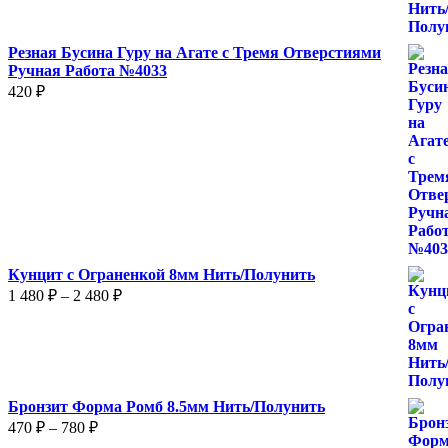
600 ₽
Резная Бусина Гуру на Агате с Тремя Отверстиями
Ручная Работа №4033
420
₽
Кунцит с Ограненкой 8мм Нить/Полунить
Диапазон
1 480
₽
–
2 480
₽
цен:
1
480 ₽
–
2
Бронзит Форма Ромб 8.5мм Нить/Полунить
480 ₽
Диапазон
470
₽
–
780
₽
цен: