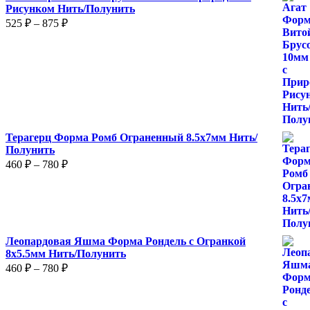
Рисунком Нить/Полунить
Диапазон
525
₽
–
875
₽
цен:
525 ₽
–
875 ₽
Терагерц Форма Ромб Ограненный 8.5х7мм Нить/
Полунить
Диапазон
460
₽
–
780
₽
цен:
460 ₽
–
780 ₽
Леопардовая Яшма Форма Рондель с Огранкой
8х5.5мм Нить/Полунить
Диапазон
460
₽
–
780
₽
цен:
460 ₽
–