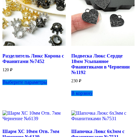
товара.
Разделитель Люкс Корона с
Подвеска Люкс Сердце
Фианитами №7452
18мм Усыпанное
Фианитиками в Чернении
120
₽
№1192
Этот
230
₽
Выберите параметры
товар
имеет
В корзину
несколько
вариаций.
Опции
можно
выбрать
на
странице
Шарм ХС 10мм Отв. 7мм
Шапочка Люкс 6х3мм с
товара.
Чернение №6139
Фианитиками №7531