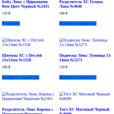
Бейл Люкс с Цирконами
Разделитель ХС Голова
8мм Цвет Черный №2455
Льва №4646
130
₽
180
₽
Этот
В корзину
Выберите параметры
товар
имеет
несколько
вариаций.
Опции
можно
выбрать
Швензы ХС с Петлей
Подвеска Люкс Лунница 13-
на
15х13мм №1558
14мм №5273
странице
товара.
180
₽
230
₽
Этот
Этот
Выберите параметры
Выберите параметры
товар
товар
имеет
имеет
несколько
несколько
вариаций.
вариаций.
Опции
Опции
можно
можно
выбрать
выбрать
Разделитель Люкс Корона с
Тогл ХС Матовый Черный
на
на
Цирконами Черненая
№8690