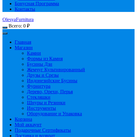
Бонусная Программа
Контакты
OlesyaFurnitura
Всего:
0
₽
Главная
Магазин
Камни
Формы из Камня
Бусины Дзи
Жемчуг Культивированный
Друзы и Срезы
Индонезийские Бусины
Фурнитура
Дерево, Орехи, Перья
Стекляшки
Шнуры и Резинки
Инструменты
Оборудование и Упаковка
Корзина
Мой аккаунт
Подарочные Сертификаты
Доставка и возврат