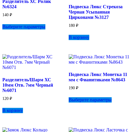
Разделитель ХС Ролик
на
на
№6324
Подвеска Люкс Стрекоза
странице
странице
Черная Усыпанная
товара.
товара.
140
₽
Цирконами №3127
Этот
180
₽
Выберите параметры
товар
имеет
В корзину
несколько
вариаций.
Опции
можно
выбрать
на
странице
Подвеска Люкс Монетка 11
товара.
Разделитель/Шарм ХС
мм с Фианитиками №8643
10мм Отв. 7мм Черный
190
₽
№6071
Этот
120
₽
Выберите параметры
товар
имеет
В корзину
несколько
вариаций.
Опции
можно
выбрать