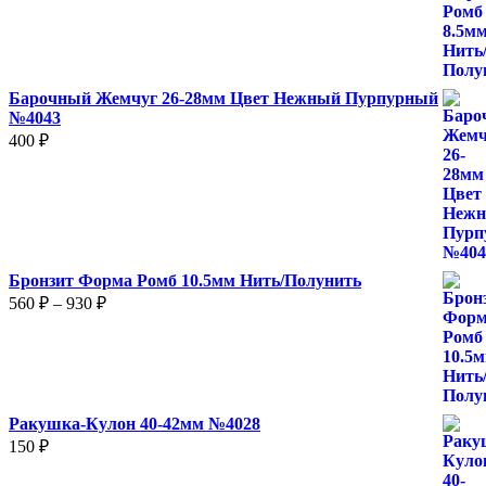
470 ₽
–
780 ₽
Барочный Жемчуг 26-28мм Цвет Нежный Пурпурный
№4043
400
₽
Бронзит Форма Ромб 10.5мм Нить/Полунить
Диапазон
560
₽
–
930
₽
цен:
560 ₽
–
930 ₽
Ракушка-Кулон 40-42мм №4028
150
₽