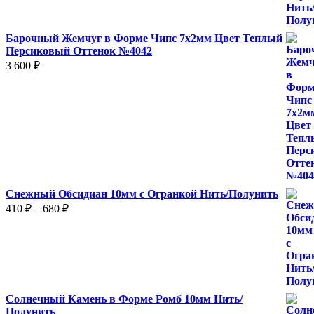
560 ₽
Барочный Жемчуг в Форме Чипс 7х2мм Цвет Теплый
Персиковый Оттенок №4042
3 600
₽
Снежный Обсидиан 10мм с Огранкой Нить/Полунить
Диапазон
410
₽
–
680
₽
цен:
410 ₽
–
680 ₽
Солнечный Камень в Форме Ромб 10мм Нить/
Полунить