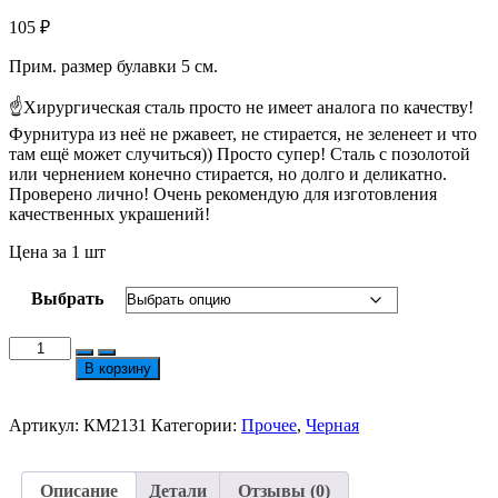
105
₽
Прим. размер булавки 5 см.
☝Хирургическая сталь просто не имеет аналога по качеству!
Фурнитура из неё не ржавеет, не стирается, не зеленеет и что
там ещё может случиться)) Просто супер! Сталь с позолотой
или чернением конечно стирается, но долго и деликатно.
Проверено лично! Очень рекомендую для изготовления
качественных украшений!
Цена за 1 шт
Выбрать
Количество
товара
В корзину
Булавка
ХС
Основа
Артикул:
КМ2131
Категории:
Прочее
,
Черная
Для
Броши
На
Описание
Детали
Отзывы (0)