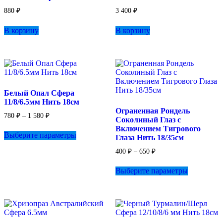
товара.
товара.
880
₽
3 400
₽
В корзину
В корзину
Белый Опал Сфера
11/8/6.5мм Нить 18см
Ограненная Рондель
Диапазон
780
₽
–
1 580
₽
Соколиный Глаз с
цен:
Этот
Включением Тигрового
780 ₽
Выберите параметры
товар
Глаза Нить 18/35см
–
имеет
1
Диапазон
400
₽
–
650
₽
несколько
580 ₽
цен:
вариаций.
Этот
400 ₽
Выберите параметры
Опции
товар
–
можно
имеет
650 ₽
выбрать
несколько
на
вариаций.
странице
Опции
товара.
можно