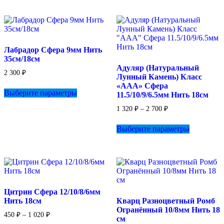
несколько
Опции
вариаций.
можно
Опции
выбрать
можно
на
выбрать
странице
Лабрадор Сфера 9мм Нить
на
товара.
35см/18см
странице
Адуляр (Натуральный
товара.
2 300
₽
Лунный Камень) Класс
Этот
«ААА» Сфера
Выберите параметры
товар
11.5/10/9/6.5мм Нить 18см
имеет
Диапазон
1 320
₽
–
2 700
₽
несколько
цен:
вариаций.
Этот
1
Выберите параметры
Опции
товар
320 ₽
можно
имеет
–
выбрать
несколько
2
на
вариаций.
700 ₽
странице
Опции
товара.
можно
выбрать
Цитрин Сфера 12/10/8/6мм
на
Нить 18см
Кварц Разноцветный Ромб
странице
Огранённый 10/8мм Нить 18
товара.
Диапазон
450
₽
–
1 020
₽
см
цен: