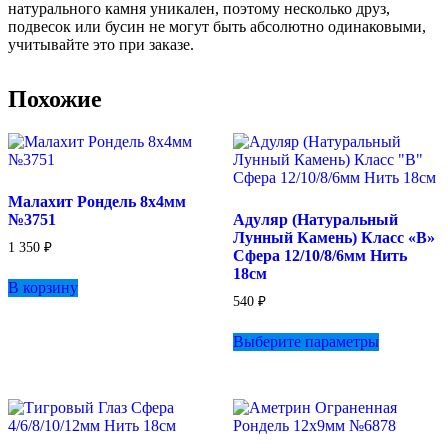
натурального камня уникален, поэтому несколько друз,
подвесок или бусин не могут быть абсолютно одинаковыми,
учитывайте это при заказе.
Похожие
Малахит Рондель 8х4мм
№3751
Адуляр (Натуральный
Лунный Камень) Класс «B»
1 350
₽
Сфера 12/10/8/6мм Нить
18см
В корзину
540
₽
Этот
Выберите параметры
товар
имеет
несколько
вариаций.
Опции
можно