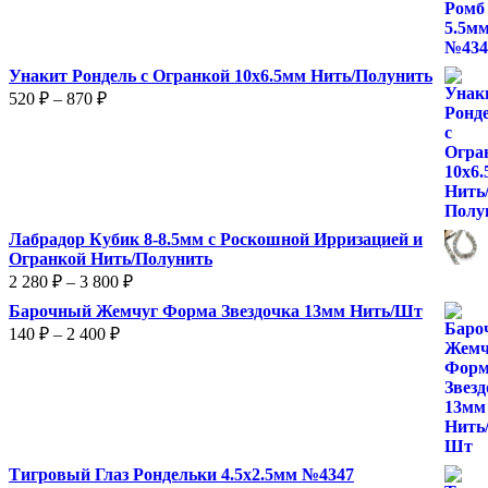
Унакит Рондель с Огранкой 10х6.5мм Нить/Полунить
Диапазон
520
₽
–
870
₽
цен:
520 ₽
–
870 ₽
Лабрадор Кубик 8-8.5мм с Роскошной Ирризацией и
Огранкой Нить/Полунить
Диапазон
2 280
₽
–
3 800
₽
цен:
Барочный Жемчуг Форма Звездочка 13мм Нить/Шт
2
Диапазон
140
₽
–
2 400
₽
280 ₽
цен:
–
140 ₽
3
–
800 ₽
2
400 ₽
Тигровый Глаз Рондельки 4.5х2.5мм №4347