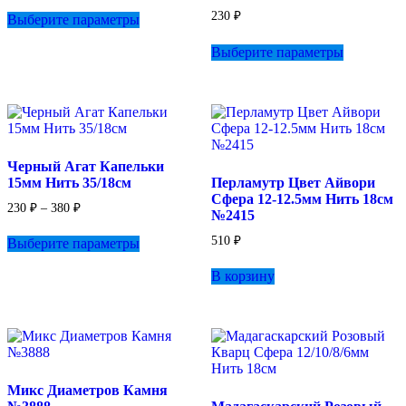
Этот
450 ₽
230
₽
Выберите параметры
товар
–
имеет
Этот
1
Выберите параметры
несколько
товар
020 ₽
вариаций.
имеет
Опции
несколько
можно
вариаций.
выбрать
Опции
на
можно
странице
выбрать
Черный Агат Капельки
товара.
на
15мм Нить 35/18см
Перламутр Цвет Айвори
странице
Сфера 12-12.5мм Нить 18см
товара.
Диапазон
230
₽
–
380
₽
№2415
цен:
Этот
230 ₽
510
₽
Выберите параметры
товар
–
имеет
380 ₽
В корзину
несколько
вариаций.
Опции
можно
выбрать
на
странице
Микс Диаметров Камня
товара.