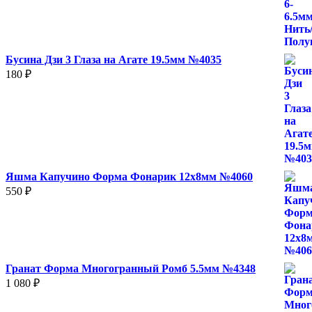
460 ₽
–
780 ₽
Бусина Дзи 3 Глаза на Агате 19.5мм №4035
180
₽
Яшма Капучино Форма Фонарик 12x8мм №4060
550
₽
Гранат Форма Многогранный Ромб 5.5мм №4348
1 080
₽