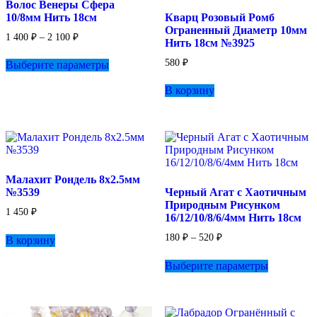
Волос Венеры Сфера
на
товара.
10/8мм Нить 18см
Кварц Розовый Ромб
странице
Ограненный Диаметр 10мм
товара.
Диапазон
1 400
₽
–
2 100
₽
Нить 18см №3925
цен:
Этот
1
580
₽
Выберите параметры
товар
400 ₽
имеет
–
В корзину
несколько
2
вариаций.
100 ₽
Опции
можно
выбрать
на
странице
Малахит Рондель 8х2.5мм
товара.
№3539
Черный Агат с Хаотичным
Природным Рисунком
1 450
₽
16/12/10/8/6/4мм Нить 18см
Диапазон
180
₽
–
520
₽
В корзину
цен:
Этот
180 ₽
Выберите параметры
товар
–
имеет
520 ₽
несколько
вариаций.