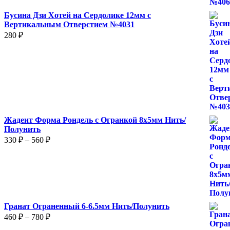
Бусина Дзи Хотей на Сердолике 12мм с
Вертикальным Отверстием №4031
280
₽
Жадеит Форма Рондель с Огранкой 8х5мм Нить/
Полунить
Диапазон
330
₽
–
560
₽
цен:
330 ₽
–
560 ₽
Гранат Ограненный 6-6.5мм Нить/Полунить
Диапазон
460
₽
–
780
₽
цен: