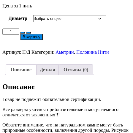
Цена за 1 нить
Диаметр
Количество
товара
В корзину
Аметрин
Огранёный
10/8/6мм
Артикул:
Н/Д
Категории:
Аметрин
,
Половина Нити
Нить
18см
Описание
Детали
Отзывы (0)
Описание
Товар не подлежит обязательной сертификации.
Все размеры указаны приблизительные и могут немного
отличаться от заявленных!!!
Обратите внимание, что на натуральном камне могут быть
природные особенности, включения другой породы. Рисунок