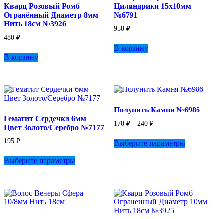
Кварц Розовый Ромб
Цилиндрики 15х10мм
странице
Огранённый Диаметр 8мм
№6791
товара.
Нить 18см №3926
950
₽
480
₽
В корзину
В корзину
Полунить Камня №6986
Гематит Сердечки 6мм
Диапазон
170
₽
–
240
₽
Цвет Золото/Серебро №7177
цен:
Этот
170 ₽
195
₽
Выберите параметры
товар
–
Этот
имеет
240 ₽
Выберите параметры
товар
несколько
имеет
вариаций.
несколько
Опции
вариаций.
можно
Опции
выбрать
можно
на
выбрать
странице