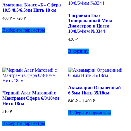
Амазонит Класс «Б» Сфера
10.5 /8.5/6.5мм Нить 18 см
Тигровый Глаз
Диапазон
480
₽
–
720
₽
Тонированный Микс
цен:
Этот
Диаметров и Цвета
480 ₽
Выберите параметры
товар
10/8/6/4мм №3344
–
имеет
720 ₽
430
₽
несколько
вариаций.
В корзину
Опции
можно
выбрать
на
странице
товара.
Аквамарин Ограненный
Черный Агат Матовый с
6.5мм Нить 35/18см
Мантрами Сфера 6/8/10мм
Диапазон
840
₽
–
1 400
₽
Нить 18см
цен:
Этот
840 ₽
310
₽
Выберите параметры
товар
–
Этот
имеет
1
Выберите параметры
товар
несколько
400 ₽
имеет
вариаций.