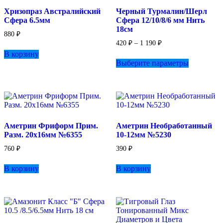
выбрать
Хризопраз Австралийский
Черный Турмалин/Шерл
на
Сфера 6.5мм
Сфера 12/10/8/6 мм Нить
странице
18см
товара.
880
₽
Диапазон
420
₽
–
1 190
₽
цен:
В корзину
Этот
420 ₽
Выберите параметры
товар
–
имеет
1
несколько
190 ₽
вариаций.
Опции
можно
выбрать
Аметрин Фриформ Прим.
Аметрин Необработанный
на
Разм. 20х16мм №6355
10-12мм №5230
странице
товара.
760
₽
390
₽
В корзину
В корзину