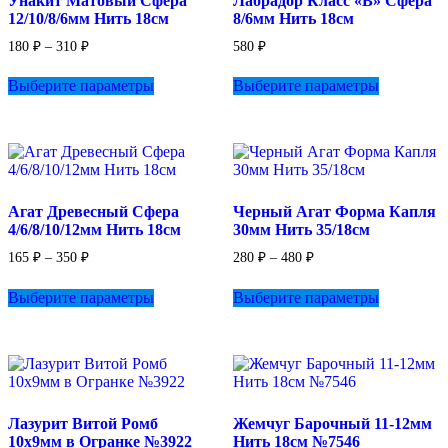
Унакит Матовый Сфера
Лабрадор Класс «B» Сфера
на
на
12/10/8/6мм Нить 18см
8/6мм Нить 18см
странице
странице
товара.
товара.
Диапазон
180
₽
–
310
₽
580
₽
цен:
Этот
Этот
180 ₽
Выберите параметры
Выберите параметры
товар
товар
–
имеет
имеет
310 ₽
несколько
несколько
вариаций.
вариаций.
Опции
Опции
можно
можно
выбрать
выбрать
Агат Древесный Сфера
Черный Агат Форма Капля
на
на
4/6/8/10/12мм Нить 18см
30мм Нить 35/18см
странице
странице
товара.
товара.
Диапазон
Диапазон
165
₽
–
350
₽
280
₽
–
480
₽
цен:
цен:
Этот
Этот
165 ₽
280 ₽
Выберите параметры
Выберите параметры
товар
товар
–
–
имеет
имеет
350 ₽
480 ₽
несколько
несколько
вариаций.
вариаций.
Опции
Опции
можно
можно
выбрать
выбрать
Лазурит Витой Ромб
Жемчуг Барочный 11-12мм
на
на
10х9мм в Огранке №3922
Нить 18см №7546
странице
странице