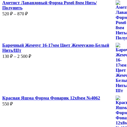
на
на
Аметист Лавандовый Форма Ромб 8мм Нить/
странице
странице
Полунить
товара.
товара.
Диапазон
520
₽
–
870
₽
цен:
520 ₽
–
870 ₽
Барочный Жемчуг 16-17мм Цвет Жемчужно-Белый
Нить/Шт
Диапазон
130
₽
–
2 500
₽
цен:
130 ₽
–
2
500 ₽
Красная Яшма Форма Фонарик 12x8мм №4062
550
₽