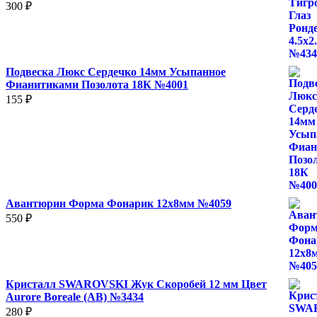
300
₽
Подвеска Люкс Сердечко 14мм Усыпанное
Фианитиками Позолота 18К №4001
155
₽
Авантюрин Форма Фонарик 12x8мм №4059
550
₽
Кристалл SWAROVSKI Жук Скоробей 12 мм Цвет
Aurore Boreale (AB) №3434
280
₽