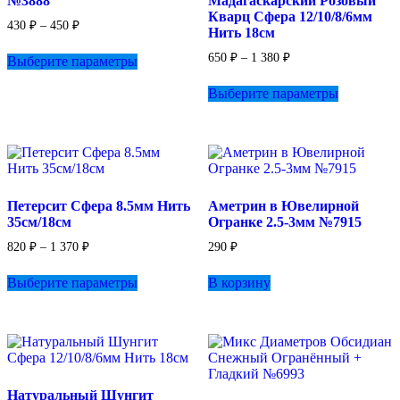
№3888
Мадагаскарский Розовый
Кварц Сфера 12/10/8/6мм
Диапазон
430
₽
–
450
₽
Нить 18см
цен:
Этот
430 ₽
Диапазон
650
₽
–
1 380
₽
Выберите параметры
товар
–
цен:
имеет
Этот
450 ₽
650 ₽
Выберите параметры
несколько
товар
–
вариаций.
имеет
1
Опции
несколько
380 ₽
можно
вариаций.
выбрать
Опции
на
можно
странице
выбрать
Петерсит Сфера 8.5мм Нить
Аметрин в Ювелирной
товара.
на
35см/18см
Огранке 2.5-3мм №7915
странице
товара.
Диапазон
820
₽
–
1 370
₽
290
₽
цен:
Этот
820 ₽
Выберите параметры
В корзину
товар
–
имеет
1
несколько
370 ₽
вариаций.
Опции
можно
выбрать
Натуральный Шунгит
на