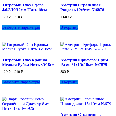
выбрать
Тигровый Глаз Сфера
Аметрин Ограненная
на
4/6/8/10/12мм Нить 18см
Рондель 12х9мм №6878
странице
товара.
Диапазон
170
₽
–
350
₽
1 600
₽
цен:
Этот
170 ₽
Выберите параметры
В корзину
товар
–
имеет
350 ₽
несколько
вариаций.
Опции
можно
выбрать
Тигровый Глаз Крошка
Аметрин Фриформ Прим.
на
Мелкая Рубка Нить 35/18см
Разм. 21х15х10мм №7879
странице
товара.
Диапазон
120
₽
–
210
₽
880
₽
цен:
Этот
120 ₽
Выберите параметры
В корзину
товар
–
имеет
210 ₽
несколько
вариаций.
Опции
можно
выбрать
Аметрин Ограненные
на