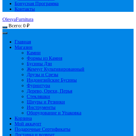
Бонусная Программа
Контакты
OlesyaFurnitura
Всего:
0
₽
Главная
Магазин
Камни
Формы из Камня
Бусины Дзи
Жемчуг Культивированный
Друзы и Срезы
Индонезийские Бусины
Фурнитура
Дерево, Орехи, Перья
Стекляшки
Шнуры и Резинки
Инструменты
Оборудование и Упаковка
Корзина
Мой аккаунт
Подарочные Сертификаты
Доставка и возврат