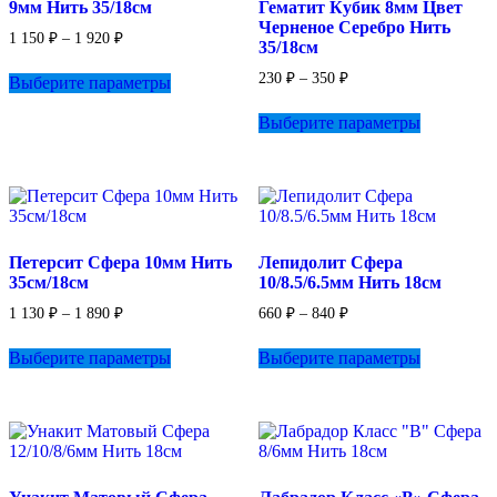
9мм Нить 35/18см
Гематит Кубик 8мм Цвет
странице
Черненое Серебро Нить
товара.
Диапазон
1 150
₽
–
1 920
₽
35/18см
цен:
Этот
1
Диапазон
230
₽
–
350
₽
Выберите параметры
товар
150 ₽
цен:
имеет
Этот
–
230 ₽
Выберите параметры
несколько
товар
1
–
вариаций.
имеет
920 ₽
350 ₽
Опции
несколько
можно
вариаций.
выбрать
Опции
на
можно
странице
выбрать
Петерсит Сфера 10мм Нить
Лепидолит Сфера
товара.
на
35см/18см
10/8.5/6.5мм Нить 18см
странице
товара.
Диапазон
Диапазон
1 130
₽
–
1 890
₽
660
₽
–
840
₽
цен:
цен:
Этот
Этот
1
660 ₽
Выберите параметры
Выберите параметры
товар
товар
130 ₽
–
имеет
имеет
–
840 ₽
несколько
несколько
1
вариаций.
вариаций.
890 ₽
Опции
Опции
можно
можно
выбрать
выбрать