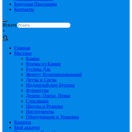
Бонусная Программа
Контакты
Искать
×
Главная
Магазин
Камни
Формы из Камня
Бусины Дзи
Жемчуг Культивированный
Друзы и Срезы
Индонезийские Бусины
Фурнитура
Дерево, Орехи, Перья
Стекляшки
Шнуры и Резинки
Инструменты
Оборудование и Упаковка
Корзина
Мой аккаунт