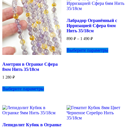
Опции
можно
выбрать
на
Лабрадор Огранённый с
странице
Ирризацией Сфера 6мм
товара.
Нить 35/18см
Диапазон
890
₽
–
1 490
₽
цен:
Этот
890 ₽
Выберите параметры
товар
–
имеет
1
несколько
490 ₽
Аметрин в Огранке Сфера
вариаций.
8мм Нить 35/18см
Опции
можно
1 280
₽
выбрать
Этот
на
Выберите параметры
товар
странице
имеет
товара.
несколько
вариаций.
Опции
можно
выбрать
Лепидолит Кубик в Огранке
на